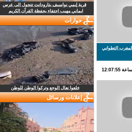
قرية إيمي نواسيف بتارودانت تتحول الى عرس
ايماني مهيب احتفاء بحفظة القرآن الكريم
حوارات
مغرب التطواني
خلعوا نعال الوجع وتركوا الوطن للوطن
إعلانات ورسائل