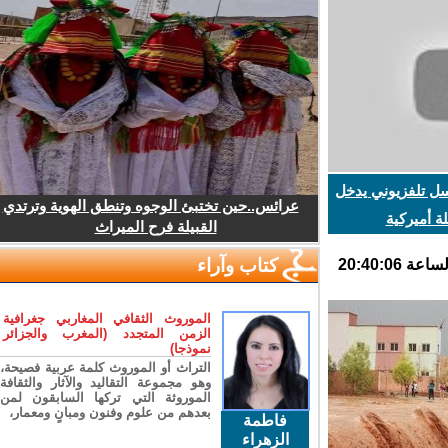
 تلفزيوني يدخل
عرائس..حين تختبئ الوجوه وتنطق الهوية وترتدي
أميركية
القبيلة فرح الميراث
كتاب وآراء
الموروث الثقافي المغاربي جغرافية
الزمن المتجدد (المغرب والجزائر
نموذجا)
التراث أو الموروث كلمة عربية فصيحة،
وهو مجموعة التقاليد والآثار والثقافة
الموروثة التي تركها السابقون لمن
بعدهم من علوم وفنون ومبانٍ ومعمار،
فاطمة
الزهراء