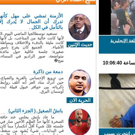
الأزمنة تمشي على مهل كأنها
تدرك أن الجمال لا يُدرك إلا
بالتأمل في الكل .
نستعيد نوسطالجيا الماضي اليوم ،لا
لأنها كانت خالية من المتاعب، بل لأنها
 الإنجليزية
كانت مليئة بالدفء والاختلاف وبساطة
حديث الإثنين
الأشياء. الجميع كان يفرح بأمور
صغيرة: جلسة عائلية حول مائدة
متواضعة، صور الراديو في المساء،
ضح�
دمعة من ذاكرة
من ترويع الإحساس بالغربة والضياع،
حين أدرك مناد العز أنه أتلف روابط
ذكرياته بين حوافر خيول قبيلة آيت
أوسمان البرق.
الحرية الان
بانشُ الصغيرُ..( الجزء الثاني)
ما عاد بانش يجلس عند حافة
الصخرة كأنها حدُّ العالم الأخير. صار في
جلسته تلكَ شيءٌ أقلُّ انكساراً مما كان
في البدايات.. شيءٌ يُشبِه من سقطَ،
ي إنتحرت بسبب