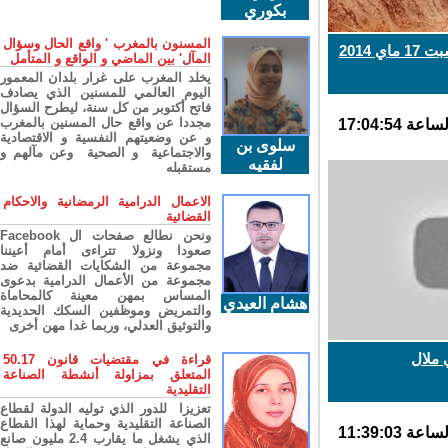
بكوري
المسنون بالمغرب ' واقع الحال وسؤال
201
المآل' بين الماضي و الواقع و المتأمل
يخلد المغرب على غرار بلدان المعمور
اليوم العالمي للمسنين الذي يصادف
فاتح أكتوبر من كل سنة، ليطرح السؤال
مجددا عن واقع حال المسنين بالمغرب
و عن وضعيتهم النفسية و الاقتصادية
سلوى بن
والاجتماعية و الصحية وعن مآلهم و
لفقيه
مستقبله
الاعمال الدرامية الرمضانية والاحكام
القضائية
ونحن نطالع صفحات ال Facebook
صعودا ونزولا تتراءى أمام أعيننا
مجموعة من الشكايات القضائية ضد
مجموعة من الأعمال الدرامية بدعوى
المساس بمهن معينة كالمحاماة
هشام العيدي
والتمريض وموظفين السكك الحديدية
والتوثيق العدلي، وربما غدا مهن أخرى
ملال
قراءة في مقتضيات قانون 50.17
المتعلق بمزاولة أنشطة الصناعة
التقليدية
تعزيزا للدور الذي توليه الدولة لقطاع
الصناعة التقليدية وحماية لهذا القطاع
الذي يشغل ما يقارب 2.4 مليون صانع