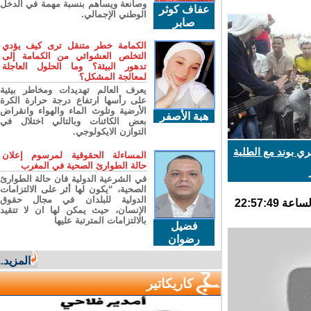
وصانعة ويساهم بنسبة مهمة في الدخل
عفاف كوثر
الوطني الإجمالي.
صابر
الكمامة خطر متنقل ترى كيف يؤدي
التخلص العشوائي من الكمامة إلى
تدهور البيئة؟ وما الحلول العاجلة
لمعالجة المشكل؟
يعرف العالم تهديدات ومخاطر بيئية
على رأسها ارتفاع درجة حرارة الكرة
الأرضية وتلوث الماء والهواء وانقراض
هبة الأصفر
بعض الكائنات وبالتالي اختلال في
التوازن الايكولوجي.
ي بوند مع الطلبة
المساءلة الحقوقية لمرسوم إعلان
حالة الطوارئ الصحية في المغرب
في الشرعية الدولية فان حالة الطوارئ
الصحية، “يكون لها أثر على الالتزامات
الدولية للبلدان في مجال حقوق
الإنسان، حيث يمكن لها ان لا تتقيد
بالالتزامات المترتبة عليها
فضيل
رضوان
المزيد...
كاريكاتير