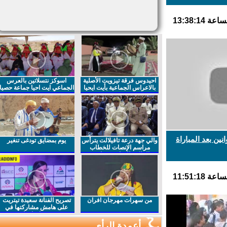
احيدوس فرقة تيزويت الأصلية
اسوكز نتسلاتين بالعرس
بالاعراس الجماعية بأيت ايحيا
الجماعي ايت احيا جماعة حصيا
ن بعد المباراة
والي جهة درعة تافيلالت يترأس
يوم بمضايق تودغى تنغير
مراسم الإنصات للخطاب
الملكي السامي بمناسبة
الذكرى27 لعيد العرش المجيد
من سهرات مهرجان افران
تصريح الفنانة سعيدة تيتريت
على هامش مشاركتها في
مهرجان افران
أعمدة الرأي