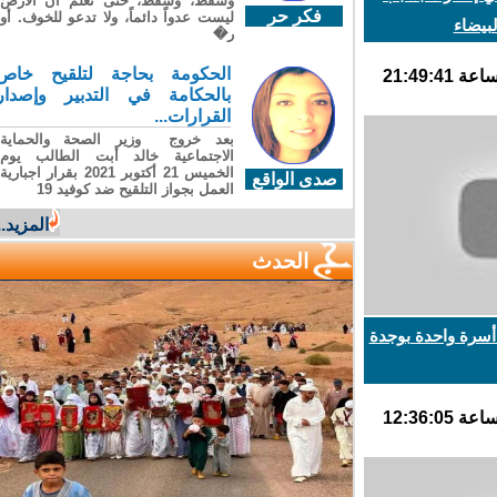
وسقطَ، وسقطَ، حتى تعلّم أن الأرضَ
فكر حر
ليست عدواً دائماً، ولا تدعو للخوف. أو
يضاء
ر�
الحكومة بحاجة لتلقيح خاص
بالحكامة في التدبير وإصدار
القرارات...
بعد خروج وزير الصحة والحماية
الاجتماعية خالد أبت الطالب يوم
الخميس 21 أكتوبر 2021 بقرار اجبارية
صدى الواقع
العمل بجواز التلقيح ضد كوفيد 19
المزيد...
الحدث