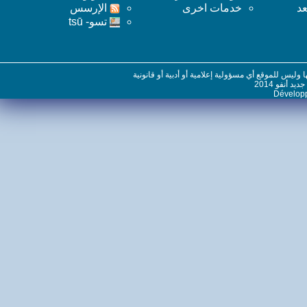
خدمات اخرى
اﻹرسس
تسو- tsū
س للموقع أي مسؤولية إعلامية أو أدبية أو قانونية
نفو 2014
Dévelo