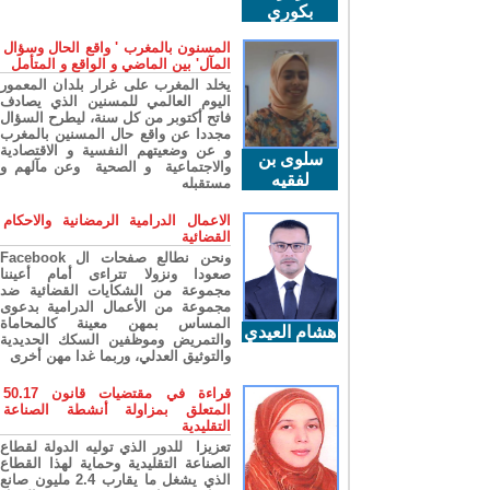
بكوري
المسنون بالمغرب ' واقع الحال وسؤال
المآل' بين الماضي و الواقع و المتأمل
يخلد المغرب على غرار بلدان المعمور
اليوم العالمي للمسنين الذي يصادف
فاتح أكتوبر من كل سنة، ليطرح السؤال
مجددا عن واقع حال المسنين بالمغرب
و عن وضعيتهم النفسية و الاقتصادية
سلوى بن
والاجتماعية و الصحية وعن مآلهم و
لفقيه
مستقبله
الاعمال الدرامية الرمضانية والاحكام
القضائية
ونحن نطالع صفحات ال Facebook
صعودا ونزولا تتراءى أمام أعيننا
مجموعة من الشكايات القضائية ضد
مجموعة من الأعمال الدرامية بدعوى
المساس بمهن معينة كالمحاماة
هشام العيدي
والتمريض وموظفين السكك الحديدية
والتوثيق العدلي، وربما غدا مهن أخرى
قراءة في مقتضيات قانون 50.17
المتعلق بمزاولة أنشطة الصناعة
التقليدية
تعزيزا للدور الذي توليه الدولة لقطاع
الصناعة التقليدية وحماية لهذا القطاع
الذي يشغل ما يقارب 2.4 مليون صانع