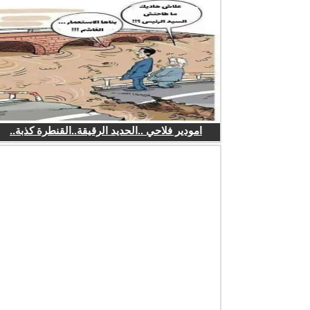
امودير فلاحي ..الحديد الرقيقة..القنطرة كذبة..