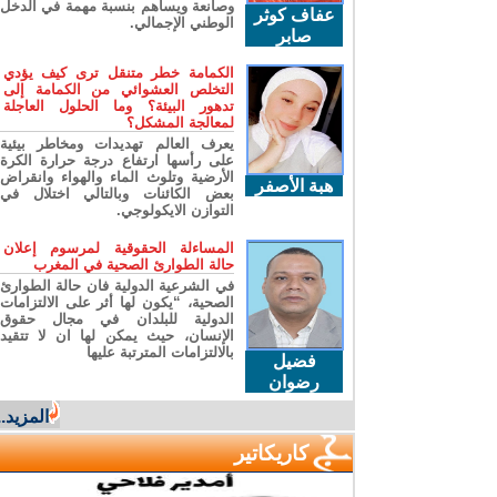
وصانعة ويساهم بنسبة مهمة في الدخل
عفاف كوثر
الوطني الإجمالي.
صابر
الكمامة خطر متنقل ترى كيف يؤدي
التخلص العشوائي من الكمامة إلى
تدهور البيئة؟ وما الحلول العاجلة
لمعالجة المشكل؟
يعرف العالم تهديدات ومخاطر بيئية
على رأسها ارتفاع درجة حرارة الكرة
الأرضية وتلوث الماء والهواء وانقراض
هبة الأصفر
بعض الكائنات وبالتالي اختلال في
التوازن الايكولوجي.
المساءلة الحقوقية لمرسوم إعلان
حالة الطوارئ الصحية في المغرب
في الشرعية الدولية فان حالة الطوارئ
الصحية، “يكون لها أثر على الالتزامات
الدولية للبلدان في مجال حقوق
الإنسان، حيث يمكن لها ان لا تتقيد
بالالتزامات المترتبة عليها
فضيل
رضوان
المزيد...
كاريكاتير