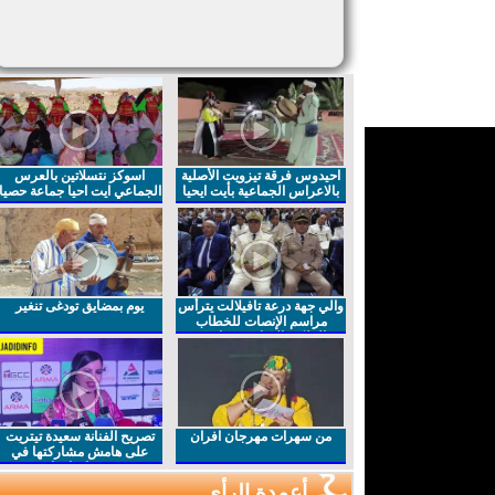
احيدوس فرقة تيزويت الأصلية
اسوكز نتسلاتين بالعرس
بالاعراس الجماعية بأيت ايحيا
الجماعي ايت احيا جماعة حصيا
والي جهة درعة تافيلالت يترأس
يوم بمضايق تودغى تنغير
مراسم الإنصات للخطاب
الملكي السامي بمناسبة
الذكرى27 لعيد العرش المجيد
من سهرات مهرجان افران
تصريح الفنانة سعيدة تيتريت
على هامش مشاركتها في
مهرجان افران
أعمدة الرأي