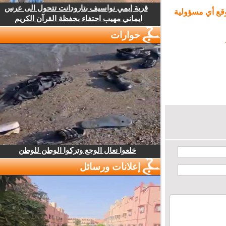
قرية إيمي نواسيف بتارودانت تتحول الى عرس
ع أي مسؤولية
ايماني مهيب احتفاء بحفظة القرآن الكريم
حوارات
خلعوا نعال الوجع وتركوا الوطن للوطن
إعلانات ورسائل