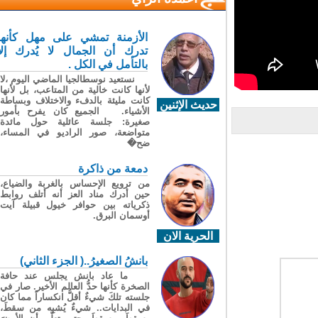
الأزمنة تمشي على مهل كأنها
تدرك أن الجمال لا يُدرك إلا
بالتأمل في الكل .
نستعيد نوسطالجيا الماضي اليوم ،لا
لأنها كانت خالية من المتاعب، بل لأنها
كانت مليئة بالدفء والاختلاف وبساطة
حديث الإثنين
الأشياء. الجميع كان يفرح بأمور
صغيرة: جلسة عائلية حول مائدة
متواضعة، صور الراديو في المساء،
ضح�
دمعة من ذاكرة
من ترويع الإحساس بالغربة والضياع،
حين أدرك مناد العز أنه أتلف روابط
ذكرياته بين حوافر خيول قبيلة آيت
أوسمان البرق.
الحرية الان
بانشُ الصغيرُ..( الجزء الثاني)
ما عاد بانش يجلس عند حافة
الصخرة كأنها حدُّ العالم الأخير. صار في
جلسته تلكَ شيءٌ أقلُّ انكساراً مما كان
في البدايات.. شيءٌ يُشبِه من سقطَ،