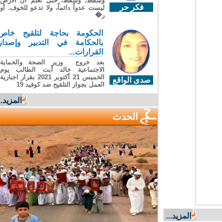
وسقطَ، وسقطَ، حتى تعلّم أن الأرضَ
فكر حر
ليست عدواً دائماً، ولا تدعو للخوف. أو
ر�
الحكومة بحاجة لتلقيح خاص
بالحكامة في التدبير وإصدار
القرارات...
بعد خروج وزير الصحة والحماية
الاجتماعية خالد أبت الطالب يوم
الخميس 21 أكتوبر 2021 بقرار اجبارية
صدى الواقع
العمل بجواز التلقيح ضد كوفيد 19
المزيد...
الحدث
المزيد...