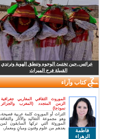
عرائس..حين تختبئ الوجوه وتنطق الهوية وترتدي
القبيلة فرح الميراث
كتاب وآراء
الموروث الثقافي المغاربي جغرافية
الزمن المتجدد (المغرب والجزائر
نموذجا)
التراث أو الموروث كلمة عربية فصيحة،
وهو مجموعة التقاليد والآثار والثقافة
الموروثة التي تركها السابقون لمن
بعدهم من علوم وفنون ومبانٍ ومعمار،
فاطمة
الزهراء