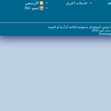
خدمات اخرى
اﻹرسس
تسو- tsū
س للموقع أي مسؤولية إعلامية أو أدبية أو قانونية
نفو 2014
Dévelo