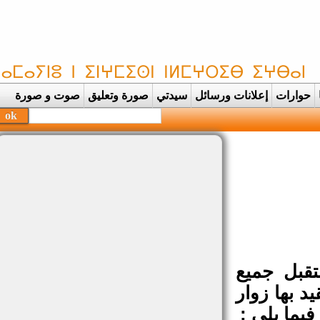
حوارات
إعلانات ورسائل
سيدتي
صورة وتعليق
صوت و صورة
بحفظة القر |
قبل جميع
 بها زوار
يما يلي :