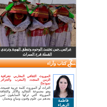
عرائس..حين تختبئ الوجوه وتنطق الهوية وترتدي
القبيلة فرح الميراث
كتاب وآراء
الموروث الثقافي المغاربي جغرافية
الزمن المتجدد (المغرب والجزائر
نموذجا)
التراث أو الموروث كلمة عربية فصيحة،
وهو مجموعة التقاليد والآثار والثقافة
الموروثة التي تركها السابقون لمن
بعدهم من علوم وفنون ومبانٍ ومعمار،
فاطمة
الزهراء