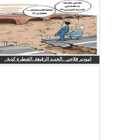
امودير فلاحي ..الحديد الرقيقة..القنطرة كذبة..