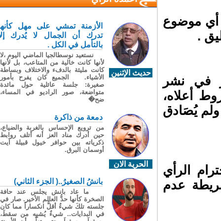
أي موضوع
الأزمنة تمشي على مهل كأنها
ق .
تدرك أن الجمال لا يُدرك إلا
بالتأمل في الكل .
نستعيد نوسطالجيا الماضي اليوم ،لا
لأنها كانت خالية من المتاعب، بل لأنها
كانت مليئة بالدفء والاختلاف وبساطة
حديث الإثنين
الأشياء. الجميع كان يفرح بأمور
 في نشر
صغيرة: جلسة عائلية حول مائدة
متواضعة، صور الراديو في المساء،
وط أعلاه،
ضح�
م يُصَادق
دمعة من ذاكرة
من ترويع الإحساس بالغربة والضياع،
حين أدرك مناد العز أنه أتلف روابط
ذكرياته بين حوافر خيول قبيلة آيت
أوسمان البرق.
الحرية الان
ام الرأي
بانشُ الصغيرُ..( الجزء الثاني)
ريطة عدم
ما عاد بانش يجلس عند حافة
الصخرة كأنها حدُّ العالم الأخير. صار في
جلسته تلكَ شيءٌ أقلُّ انكساراً مما كان
في البدايات.. شيءٌ يُشبِه من سقطَ،