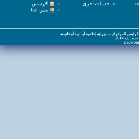
خدمات اخرى
اﻹرسس
تسو- tsū
س للموقع أي مسؤولية إعلامية أو أدبية أو قانونية
نفو 2014
Dévelo