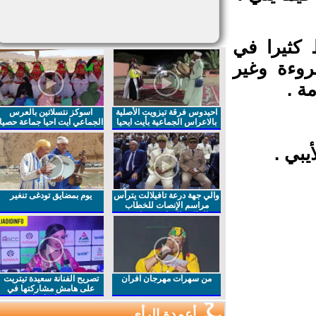
كثيرا في
وءة وغير
 .
احيدوس فرقة تيزويت الأصلية
اسوكز نتسلاتين بالعرس
بالاعراس الجماعية بأيت ايحيا
الجماعي ايت احيا جماعة حصيا
بي .
والي جهة درعة تافيلالت يترأس
يوم بمضايق تودغى تنغير
مراسم الإنصات للخطاب
الملكي السامي بمناسبة
الذكرى27 لعيد العرش المجيد
من سهرات مهرجان افران
تصريح الفنانة سعيدة تيتريت
على هامش مشاركتها في
مهرجان افران
أعمدة الرأي