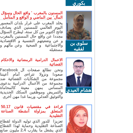
بكوري
المسنون بالمغرب ' واقع الحال وسؤال
المآل' بين الماضي و الواقع و المتأمل
يخلد المغرب على غرار بلدان المعمور
اليوم العالمي للمسنين الذي يصادف
فاتح أكتوبر من كل سنة، ليطرح السؤال
مجددا عن واقع حال المسنين بالمغرب
و عن وضعيتهم النفسية و الاقتصادية
سلوى بن
والاجتماعية و الصحية وعن مآلهم و
لفقيه
مستقبله
الاعمال الدرامية الرمضانية والاحكام
القضائية
ونحن نطالع صفحات ال Facebook
صعودا ونزولا تتراءى أمام أعيننا
مجموعة من الشكايات القضائية ضد
مجموعة من الأعمال الدرامية بدعوى
المساس بمهن معينة كالمحاماة
هشام العيدي
والتمريض وموظفين السكك الحديدية
والتوثيق العدلي، وربما غدا مهن أخرى
قراءة في مقتضيات قانون 50.17
المتعلق بمزاولة أنشطة الصناعة
التقليدية
تعزيزا للدور الذي توليه الدولة لقطاع
الصناعة التقليدية وحماية لهذا القطاع
الذي يشغل ما يقارب 2.4 مليون صانع