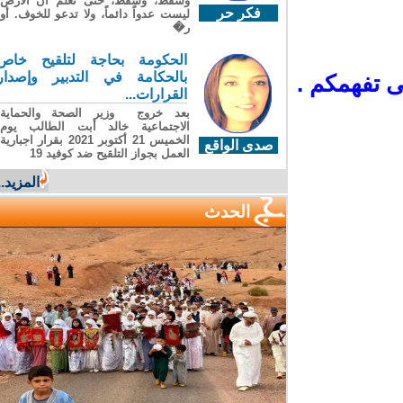
وسقطَ، وسقطَ، حتى تعلّم أن الأرضَ
فكر حر
ليست عدواً دائماً، ولا تدعو للخوف. أو
ر�
الحكومة بحاجة لتلقيح خاص
بالحكامة في التدبير وإصدار
 تفهمكم
.
القرارات...
بعد خروج وزير الصحة والحماية
الاجتماعية خالد أبت الطالب يوم
الخميس 21 أكتوبر 2021 بقرار اجبارية
صدى الواقع
العمل بجواز التلقيح ضد كوفيد 19
المزيد...
الحدث