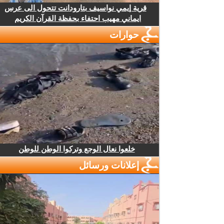
قرية إيمي نواسيف بتارودانت تتحول الى عرس
ايماني مهيب احتفاء بحفظة القرآن الكريم
حوارات
خلعوا نعال الوجع وتركوا الوطن للوطن
إعلانات ورسائل