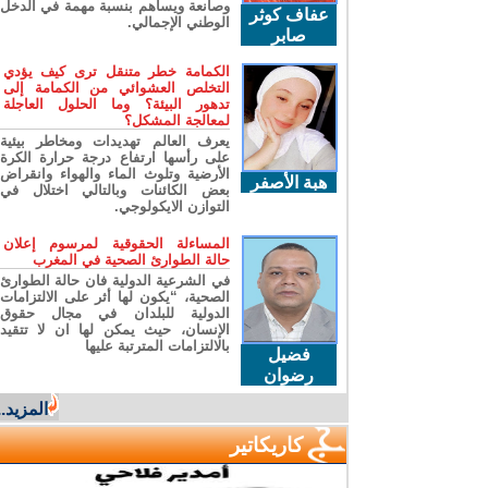
وصانعة ويساهم بنسبة مهمة في الدخل
عفاف كوثر
الوطني الإجمالي.
صابر
الكمامة خطر متنقل ترى كيف يؤدي
التخلص العشوائي من الكمامة إلى
تدهور البيئة؟ وما الحلول العاجلة
لمعالجة المشكل؟
يعرف العالم تهديدات ومخاطر بيئية
على رأسها ارتفاع درجة حرارة الكرة
الأرضية وتلوث الماء والهواء وانقراض
هبة الأصفر
بعض الكائنات وبالتالي اختلال في
التوازن الايكولوجي.
المساءلة الحقوقية لمرسوم إعلان
حالة الطوارئ الصحية في المغرب
في الشرعية الدولية فان حالة الطوارئ
الصحية، “يكون لها أثر على الالتزامات
الدولية للبلدان في مجال حقوق
الإنسان، حيث يمكن لها ان لا تتقيد
بالالتزامات المترتبة عليها
فضيل
رضوان
المزيد...
كاريكاتير