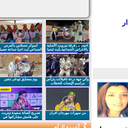
الجمعة
احيدوس فرقة تيزويت الأصلية
اسوكز نتسلاتين بالعرس
19
بالاعراس الجماعية بأيت ايحيا
الجماعي ايت احيا جماعة حصيا
نونبر
2021
والي جهة درعة تافيلالت يترأس
يوم بمضايق تودغى تنغير
مراسم الإنصات للخطاب
الملكي السامي بمناسبة
الذكرى27 لعيد العرش المجيد
من سهرات مهرجان افران
تصريح الفنانة سعيدة تيتريت
على هامش مشاركتها في
مهرجان افران
أعمدة الرأي