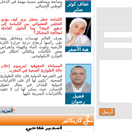
وصانعة ويساهم بنسبة مهمة في الدخل
عفاف كوثر
الوطني الإجمالي.
صابر
الكمامة خطر متنقل ترى كيف يؤدي
التخلص العشوائي من الكمامة إلى
تدهور البيئة؟ وما الحلول العاجلة
لمعالجة المشكل؟
يعرف العالم تهديدات ومخاطر بيئية
على رأسها ارتفاع درجة حرارة الكرة
الأرضية وتلوث الماء والهواء وانقراض
هبة الأصفر
بعض الكائنات وبالتالي اختلال في
التوازن الايكولوجي.
المساءلة الحقوقية لمرسوم إعلان
حالة الطوارئ الصحية في المغرب
في الشرعية الدولية فان حالة الطوارئ
الصحية، “يكون لها أثر على الالتزامات
الدولية للبلدان في مجال حقوق
الإنسان، حيث يمكن لها ان لا تتقيد
بالالتزامات المترتبة عليها
فضيل
رضوان
المزيد...
كاريكاتير