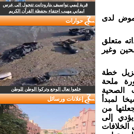
قرية إيمي نواسيف بتارودانت تتحول الى عرس
ايماني مهيب احتفاء بحفظة القرآن الكريم
موض لدى
حوارات
ته متعلق
حين وغير
زيل خطة
رة ملحة
 الصحية
خلعوا نعال الوجع وتركوا الوطن للوطن
ا لمبدأ
إعلانات ورسائل
علتها من
يؤدي إلى
الخلافات