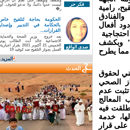
وسقطَ، وسقطَ، حتى تعلّم أن الأرضَ
فكر حر
ليست عدواً دائماً، ولا تدعو للخوف. أو
ح، رامية
ر�
الفنادق
الحكومة بحاجة لتلقيح خاص
ود أفعال
بالحكامة في التدبير وإصدار
القرارات...
حتجاجية
بعد خروج وزير الصحة والحماية
" وبكشف
الاجتماعية خالد أبت الطالب يوم
الخميس 21 أكتوبر 2021 بقرار اجبارية
صدى الواقع
ما يطرح
العمل بجواز التلقيح ضد كوفيد 19
المزيد...
الحدث
ي لحقوق
از الصحي
ثبت عدم
المعالج
طلقت فيه
ا، خدمة
من التلقيح ضد كوفيد 19 بناء على قرار