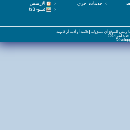
خدمات اخرى
اﻹرسس
تسو- tsū
س للموقع أي مسؤولية إعلامية أو أدبية أو قانونية
نفو 2014
Dévelo