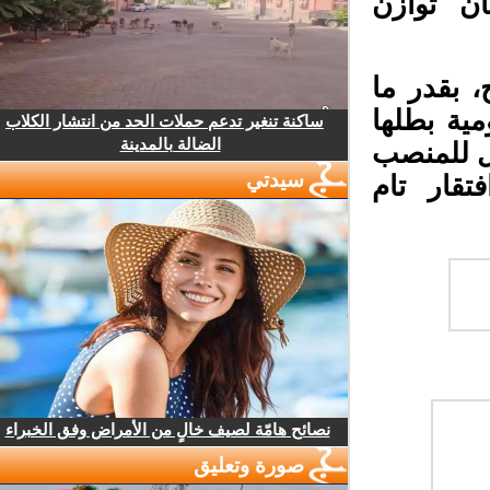
ن توازن
 بقدر ما
ية بطلها
ساكنة تنغير تدعم حملات الحد من انتشار الكلاب
الضالة بالمدينة
 للمنصب
سيدتي
قار تام
نصائح هامّة لصيف خالٍ من الأمراض وفق الخبراء
صورة وتعليق