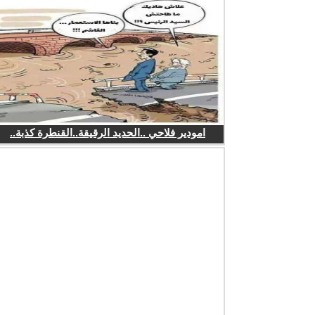
امودير فلاحي ..الحديد الرقيقة..القنطرة كذبة..