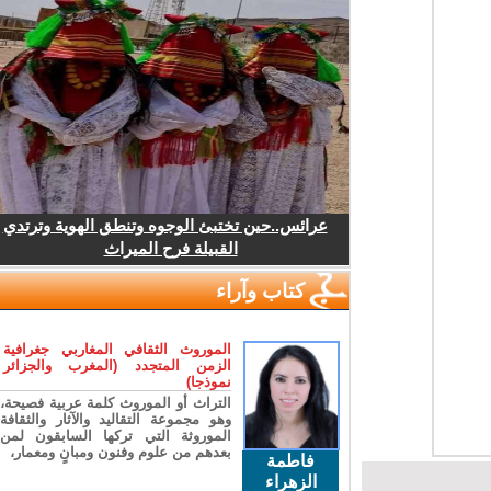
عرائس..حين تختبئ الوجوه وتنطق الهوية وترتدي
القبيلة فرح الميراث
كتاب وآراء
الموروث الثقافي المغاربي جغرافية
الزمن المتجدد (المغرب والجزائر
نموذجا)
التراث أو الموروث كلمة عربية فصيحة،
وهو مجموعة التقاليد والآثار والثقافة
الموروثة التي تركها السابقون لمن
بعدهم من علوم وفنون ومبانٍ ومعمار،
فاطمة
الزهراء