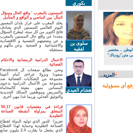
بكوري
المسنون بالمغرب ' واقع الحال وسؤال
المآل' بين الماضي و الواقع و المتأمل
يخلد المغرب على غرار بلدان المعمور
اليوم العالمي للمسنين الذي يصادف
فاتح أكتوبر من كل سنة، ليطرح السؤال
مجددا عن واقع حال المسنين بالمغرب
و عن وضعيتهم النفسية و الاقتصادية
سلوى بن
والاجتماعية و الصحية وعن مآلهم و
لفقيه
وطن .. مختصر
مستقبله
 متن"زودياك"
الاعمال الدرامية الرمضانية والاحكام
القضائية
ونحن نطالع صفحات ال Facebook
صعودا ونزولا تتراءى أمام أعيننا
المزيد...
مجموعة من الشكايات القضائية ضد
مجموعة من الأعمال الدرامية بدعوى
ع أي مسؤولية
المساس بمهن معينة كالمحاماة
هشام العيدي
والتمريض وموظفين السكك الحديدية
والتوثيق العدلي، وربما غدا مهن أخرى
قراءة في مقتضيات قانون 50.17
المتعلق بمزاولة أنشطة الصناعة
التقليدية
تعزيزا للدور الذي توليه الدولة لقطاع
الصناعة التقليدية وحماية لهذا القطاع
الذي يشغل ما يقارب 2.4 مليون صانع