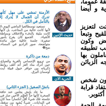
ة عموما،
ة و أيضا
الأزمنة تمشي على مهل كأنها
تدرك أن الجمال لا يُدرك إلا
بالتأمل في الكل .
 لتعزيز
نستعيد نوسطالجيا الماضي اليوم ،لا
لأنها كانت خالية من المتاعب، بل لأنها
يح وتبعا
كانت مليئة بالدفء والاختلاف وبساطة
حديث الإثنين
الأشياء. الجميع كان يفرح بأمور
اقض وكون
صغيرة: جلسة عائلية حول مائدة
متواضعة، صور الراديو في المساء،
ب تطبيقه
ضح�
ملون بها
دمعة من ذاكرة
الزبائن
من ترويع الإحساس بالغربة والضياع،
حين أدرك مناد العز أنه أتلف روابط
ذكرياته بين حوافر خيول قبيلة آيت
أوسمان البرق.
أنه قد تلقى أكثر من 21 مليون شخص
الحرية الان
د قرابة
بانشُ الصغيرُ..( الجزء الثاني)
ما عاد بانش يجلس عند حافة
الصخرة كأنها حدُّ العالم الأخير. صار في
جلسته تلكَ شيءٌ أقلُّ انكساراً مما كان
في البدايات.. شيءٌ يُشبِه من سقطَ،
ة الجهة