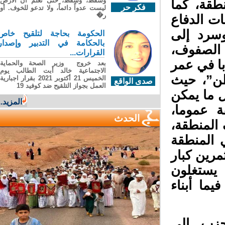
وسقطَ، وسقطَ، حتى تعلّم أن الأرضَ
طقة، كما
فكر حر
ليست عدواً دائماً، ولا تدعو للخوف. أو
ر�
 الدفاع
وسرد إلى
الحكومة بحاجة لتلقيح خاص
بالحكامة في التدبير وإصدار
الصفوف،
القرارات...
ا في عمر
بعد خروج وزير الصحة والحماية
الاجتماعية خالد أبت الطالب يوم
طن”، حيث
الخميس 21 أكتوبر 2021 بقرار اجبارية
صدى الواقع
العمل بجواز التلقيح ضد كوفيد 19
 ما يمكن
المزيد...
 عموما،
الحدث
المنطقة،
المنطقة
رين كبار
يستغلون
ا أبناء
حزب إلى