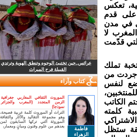
ة، تعكس
على قدم
ى في مدن
مغرب لا
تي قدّمت
عرائس..حين تختبئ الوجوه وتنطق الهوية وترتدي
خبة تملك
القبيلة فرح الميراث
 جردت من
كتاب وآراء
ضع لنفس
منتخبين،
الموروث الثقافي المغاربي جغرافية
م الكاتب
الزمن المتجدد (المغرب والجزائر
نموذجا)
ة كلمته
التراث أو الموروث كلمة عربية فصيحة،
وهو مجموعة التقاليد والآثار والثقافة
اشتراكي
الموروثة التي تركها السابقون لمن
بعدهم من علوم وفنون ومبانٍ ومعمار،
قة ستظل
فاطمة
الزهراء