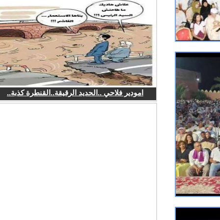
امودير فلاحي ..الحديد الرقيقة..القنطرة كذبة..