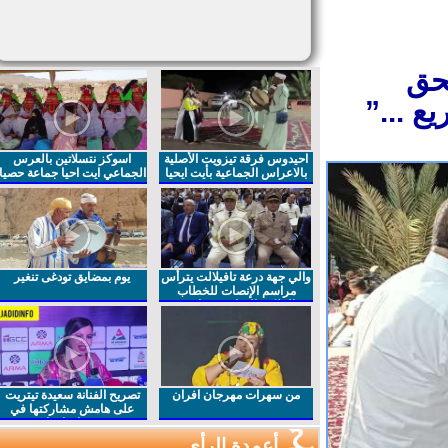
حق
ع ...”
احيدوس فرقة تيزويت الأصلية
اسوكز نتسلاتين بالعرس
بالاعراس الجماعية بأيت ايحيا
الجماعي ايت احيا جماعة حصيا
والي جهة درعة تافيلالت يترأس
يوم بمضايق تودغى تنغير
مراسم الإنصات للخطاب
الملكي السامي بمناسبة
الذكرى27 لعيد العرش المجيد
من سهرات مهرجان افران
تصريح الفنانة سعيدة تيتريت
على هامش مشاركتها في
مهرجان افران
أعمدة الرأي