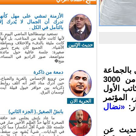
الأزمنة تمشي على مهل كأنها
تدرك أن الجمال لا يُدرك إلا
بالتأمل في الكل .
نستعيد نوسطالجيا الماضي اليوم ،لا
لأنها كانت خالية من المتاعب، بل لأنها
كانت مليئة بالدفء والاختلاف وبساطة
حديث الإثنين
الأشياء. الجميع كان يفرح بأمور
صغيرة: جلسة عائلية حول مائدة
متواضعة، صور الراديو في المساء،
ضح�
بالجماعة
دمعة من ذاكرة
الترابية ملاعب إقليم الرشيدية وبحضور أزيد من 3000
من ترويع الإحساس بالغربة والضياع،
حين أدرك مناد العز أنه أتلف روابط
معة 11 يوليوز 2025، الكاتب الأول
ذكرياته بين حوافر خيول قبيلة آيت
أوسمان البرق.
 المؤتمر
الحرية الان
ر:
«نضال
بانشُ الصغيرُ..( الجزء الثاني)
ما عاد بانش يجلس عند حافة
الصخرة كأنها حدُّ العالم الأخير. صار في
جلسته تلكَ شيءٌ أقلُّ انكساراً مما كان
ديث عن
في البدايات.. شيءٌ يُشبِه من سقطَ،