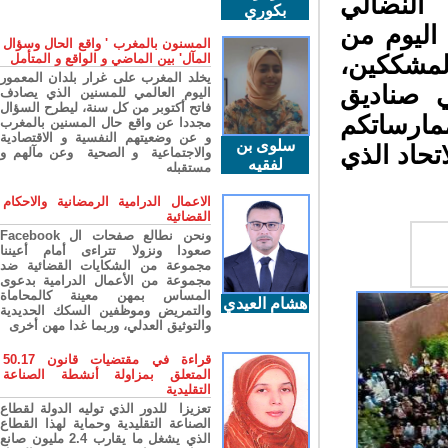
النضالي
بكوري
اليوم من
المسنون بالمغرب ' واقع الحال وسؤال
المآل' بين الماضي و الواقع و المتأمل
مشككين،
يخلد المغرب على غرار بلدان المعمور
 صناديق
اليوم العالمي للمسنين الذي يصادف
فاتح أكتوبر من كل سنة، ليطرح السؤال
ارساتكم
مجددا عن واقع حال المسنين بالمغرب
و عن وضعيتهم النفسية و الاقتصادية
سلوى بن
تحاد الذي
والاجتماعية و الصحية وعن مآلهم و
لفقيه
مستقبله
الاعمال الدرامية الرمضانية والاحكام
القضائية
ونحن نطالع صفحات ال Facebook
صعودا ونزولا تتراءى أمام أعيننا
مجموعة من الشكايات القضائية ضد
مجموعة من الأعمال الدرامية بدعوى
المساس بمهن معينة كالمحاماة
هشام العيدي
والتمريض وموظفين السكك الحديدية
والتوثيق العدلي، وربما غدا مهن أخرى
قراءة في مقتضيات قانون 50.17
المتعلق بمزاولة أنشطة الصناعة
التقليدية
تعزيزا للدور الذي توليه الدولة لقطاع
الصناعة التقليدية وحماية لهذا القطاع
الذي يشغل ما يقارب 2.4 مليون صانع