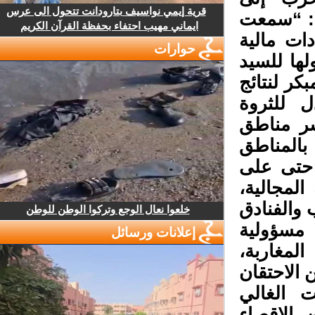
قرية إيمي نواسيف بتارودانت تتحول الى عرس
ا: “سمعت
ايماني مهيب احتفاء بحفظة القرآن الكريم
ت مالية
حوارات
ها للسيد
ر لنتائج
 للثروة
ر مناطق
المناطق
حتى على
مجالية،
والفنادق
خلعوا نعال الوجع وتركوا الوطن للوطن
سؤولية
إعلانات ورسائل
مغاربة،
الاحتقان
الغالي
الإقصاء