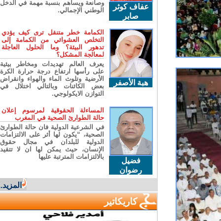
وصانعة ويساهم بنسبة مهمة في الدخل
عفاف كوثر
الوطني الإجمالي.
صابر
الكمامة خطر متنقل ترى كيف يؤدي
التخلص العشوائي من الكمامة إلى
تدهور البيئة؟ وما الحلول العاجلة
لمعالجة المشكل؟
يعرف العالم تهديدات ومخاطر بيئية
على رأسها ارتفاع درجة حرارة الكرة
الأرضية وتلوث الماء والهواء وانقراض
هبة الأصفر
بعض الكائنات وبالتالي اختلال في
التوازن الايكولوجي.
المساءلة الحقوقية لمرسوم إعلان
حالة الطوارئ الصحية في المغرب
في الشرعية الدولية فان حالة الطوارئ
الصحية، “يكون لها أثر على الالتزامات
الدولية للبلدان في مجال حقوق
الإنسان، حيث يمكن لها ان لا تتقيد
بالالتزامات المترتبة عليها
فضيل
رضوان
المزيد...
كاريكاتير