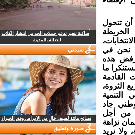
ن تتحول
الخريطة
ساكنة تنغير تدعم حملات الحد من انتشار الكلاب
نتخابات،
الضالة بالمدينة
، نحن في
سيدتي
رفض هذه
نكرا ما
 القادمة
 الثروة،
التنمية
وطني جاد
 من أجل
نصائح هامّة لصيف خالٍ من الأمراض وفق الخبراء
ان نزاهة
صورة وتعليق
 ولا نريد