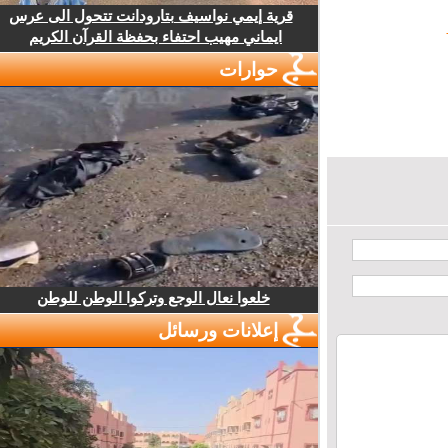
قرية إيمي نواسيف بتارودانت تتحول الى عرس
ايماني مهيب احتفاء بحفظة القرآن الكريم
حوارات
خلعوا نعال الوجع وتركوا الوطن للوطن
إعلانات ورسائل