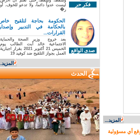
وسقطَ، وسقطَ، حتى تعلّم أن الأرضَ
فكر حر
ليست عدواً دائماً، ولا تدعو للخوف. أو
ر�
الحكومة بحاجة لتلقيح خاص
بالحكامة في التدبير وإصدار
القرارات...
بعد خروج وزير الصحة والحماية
الاجتماعية خالد أبت الطالب يوم
الخميس 21 أكتوبر 2021 بقرار اجبارية
صدى الواقع
العمل بجواز التلقيح ضد كوفيد 19
المزيد...
الحدث
المزيد...
ع أي مسؤولية