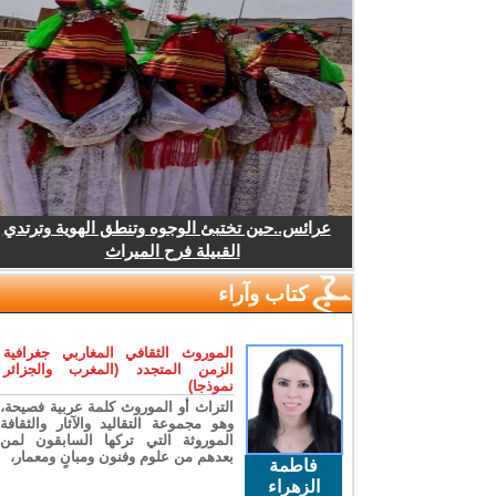
عرائس..حين تختبئ الوجوه وتنطق الهوية وترتدي
القبيلة فرح الميراث
كتاب وآراء
الموروث الثقافي المغاربي جغرافية
الزمن المتجدد (المغرب والجزائر
نموذجا)
التراث أو الموروث كلمة عربية فصيحة،
وهو مجموعة التقاليد والآثار والثقافة
الموروثة التي تركها السابقون لمن
بعدهم من علوم وفنون ومبانٍ ومعمار،
فاطمة
الزهراء