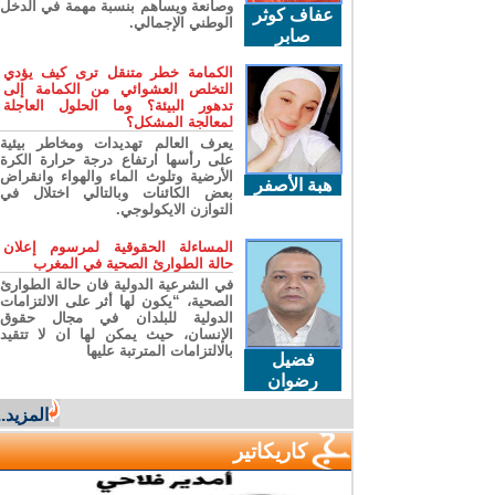
وصانعة ويساهم بنسبة مهمة في الدخل
عفاف كوثر
الوطني الإجمالي.
صابر
الكمامة خطر متنقل ترى كيف يؤدي
التخلص العشوائي من الكمامة إلى
تدهور البيئة؟ وما الحلول العاجلة
لمعالجة المشكل؟
يعرف العالم تهديدات ومخاطر بيئية
على رأسها ارتفاع درجة حرارة الكرة
الأرضية وتلوث الماء والهواء وانقراض
هبة الأصفر
بعض الكائنات وبالتالي اختلال في
التوازن الايكولوجي.
المساءلة الحقوقية لمرسوم إعلان
حالة الطوارئ الصحية في المغرب
في الشرعية الدولية فان حالة الطوارئ
الصحية، “يكون لها أثر على الالتزامات
الدولية للبلدان في مجال حقوق
الإنسان، حيث يمكن لها ان لا تتقيد
بالالتزامات المترتبة عليها
فضيل
رضوان
المزيد...
كاريكاتير