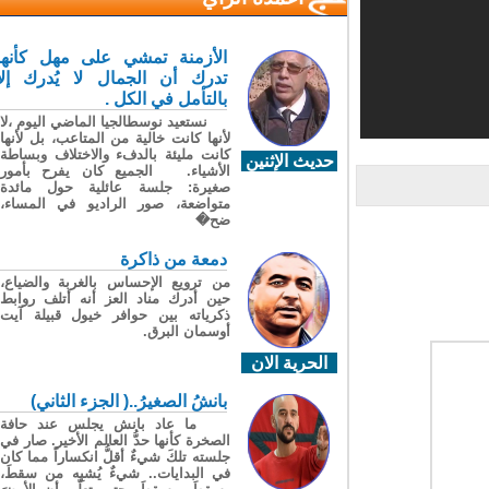
الأزمنة تمشي على مهل كأنها
تدرك أن الجمال لا يُدرك إلا
بالتأمل في الكل .
نستعيد نوسطالجيا الماضي اليوم ،لا
لأنها كانت خالية من المتاعب، بل لأنها
كانت مليئة بالدفء والاختلاف وبساطة
حديث الإثنين
الأشياء. الجميع كان يفرح بأمور
صغيرة: جلسة عائلية حول مائدة
متواضعة، صور الراديو في المساء،
ضح�
دمعة من ذاكرة
من ترويع الإحساس بالغربة والضياع،
حين أدرك مناد العز أنه أتلف روابط
ذكرياته بين حوافر خيول قبيلة آيت
أوسمان البرق.
الحرية الان
بانشُ الصغيرُ..( الجزء الثاني)
ما عاد بانش يجلس عند حافة
الصخرة كأنها حدُّ العالم الأخير. صار في
جلسته تلكَ شيءٌ أقلُّ انكساراً مما كان
في البدايات.. شيءٌ يُشبِه من سقطَ،