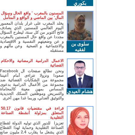
بكوري
المسنون بالمغرب ' واقع الحال وسؤال
المآل' بين الماضي و الواقع و المتأمل
يخلد المغرب على غرار بلدان المعمور
اليوم العالمي للمسنين الذي يصادف
فاتح أكتوبر من كل سنة، ليطرح السؤال
مجددا عن واقع حال المسنين بالمغرب
و عن وضعيتهم النفسية و الاقتصادية
سلوى بن
والاجتماعية و الصحية وعن مآلهم و
لفقيه
مستقبله
الاعمال الدرامية الرمضانية والاحكام
القضائية
ونحن نطالع صفحات ال Facebook
صعودا ونزولا تتراءى أمام أعيننا
مجموعة من الشكايات القضائية ضد
مجموعة من الأعمال الدرامية بدعوى
المساس بمهن معينة كالمحاماة
هشام العيدي
والتمريض وموظفين السكك الحديدية
والتوثيق العدلي، وربما غدا مهن أخرى
قراءة في مقتضيات قانون 50.17
المتعلق بمزاولة أنشطة الصناعة
التقليدية
تعزيزا للدور الذي توليه الدولة لقطاع
الصناعة التقليدية وحماية لهذا القطاع
الذي يشغل ما يقارب 2.4 مليون صانع