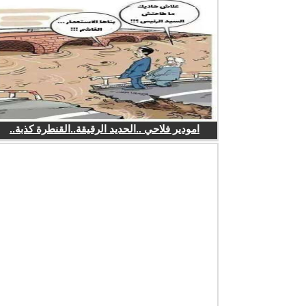
امودير فلاحي ..الحديد الرقيقة..القنطرة كذبة..