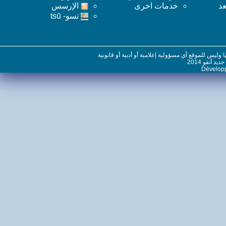
خدمات اخرى
اﻹرسس
تسو- tsū
س للموقع أي مسؤولية إعلامية أو أدبية أو قانونية
نفو 2014
Dévelo