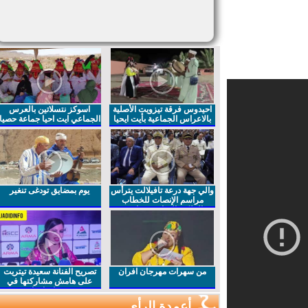
احيدوس فرقة تيزويت الأصلية
اسوكز نتسلاتين بالعرس
بالاعراس الجماعية بأيت ايحيا
الجماعي ايت احيا جماعة حصيا
والي جهة درعة تافيلالت يترأس
يوم بمضايق تودغى تنغير
مراسم الإنصات للخطاب
الملكي السامي بمناسبة
الذكرى27 لعيد العرش المجيد
من سهرات مهرجان افران
تصريح الفنانة سعيدة تيتريت
على هامش مشاركتها في
مهرجان افران
أعمدة الرأي