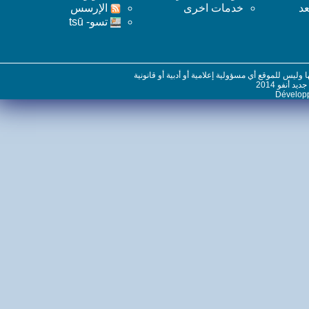
خدمات اخرى
اﻹرسس
تسو- tsū
س للموقع أي مسؤولية إعلامية أو أدبية أو قانونية
نفو 2014
Dévelo