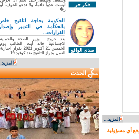
وسقطَ، وسقطَ، حتى تعلّم أن الأرضَ
فكر حر
ليست عدواً دائماً، ولا تدعو للخوف. أو
ر�
الحكومة بحاجة لتلقيح خاص
بالحكامة في التدبير وإصدار
القرارات...
بعد خروج وزير الصحة والحماية
الاجتماعية خالد أبت الطالب يوم
الخميس 21 أكتوبر 2021 بقرار اجبارية
صدى الواقع
العمل بجواز التلقيح ضد كوفيد 19
المزيد...
الحدث
المزيد...
ع أي مسؤولية