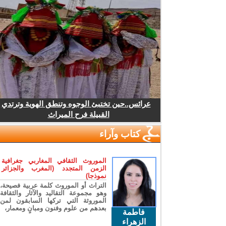
عرائس..حين تختبئ الوجوه وتنطق الهوية وترتدي
القبيلة فرح الميراث
كتاب وآراء
الموروث الثقافي المغاربي جغرافية
الزمن المتجدد (المغرب والجزائر
نموذجا)
التراث أو الموروث كلمة عربية فصيحة،
وهو مجموعة التقاليد والآثار والثقافة
الموروثة التي تركها السابقون لمن
بعدهم من علوم وفنون ومبانٍ ومعمار،
فاطمة
الزهراء