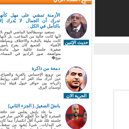
الأزمنة تمشي على مهل كأنها
تدرك أن الجمال لا يُدرك إلا
بالتأمل في الكل .
نستعيد نوسطالجيا الماضي اليوم ،لا
لأنها كانت خالية من المتاعب، بل لأنها
كانت مليئة بالدفء والاختلاف وبساطة
حديث الإثنين
الأشياء. الجميع كان يفرح بأمور
صغيرة: جلسة عائلية حول مائدة
متواضعة، صور الراديو في المساء،
ضح�
دمعة من ذاكرة
من ترويع الإحساس بالغربة والضياع،
حين أدرك مناد العز أنه أتلف روابط
ذكرياته بين حوافر خيول قبيلة آيت
أوسمان البرق.
الحرية الان
بانشُ الصغيرُ..( الجزء الثاني)
ما عاد بانش يجلس عند حافة
الصخرة كأنها حدُّ العالم الأخير. صار في
جلسته تلكَ شيءٌ أقلُّ انكساراً مما كان
في البدايات.. شيءٌ يُشبِه من سقطَ،