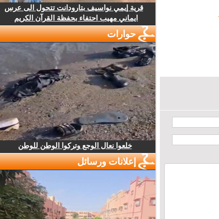
قرية إيمي نواسيف بتارودانت تتحول الى عرس
ايماني مهيب احتفاء بحفظة القرآن الكريم
حوارات
خلعوا نعال الوجع وتركوا الوطن للوطن
إعلانات ورسائل