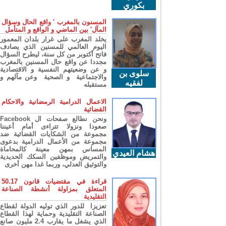
بكوري
المسنون بالمغرب ' واقع الحال وسؤال
المآل' بين الماضي و الواقع و المتأمل
يخلد المغرب على غرار بلدان المعمور
اليوم العالمي للمسنين الذي يصادف
فاتح أكتوبر من كل سنة، ليطرح السؤال
مجددا عن واقع حال المسنين بالمغرب
و عن وضعيتهم النفسية و الاقتصادية
سلوى بن
والاجتماعية و الصحية وعن مآلهم و
لفقيه
مستقبله
الاعمال الدرامية الرمضانية والاحكام
القضائية
ونحن نطالع صفحات ال Facebook
صعودا ونزولا تتراءى أمام أعيننا
مجموعة من الشكايات القضائية ضد
مجموعة من الأعمال الدرامية بدعوى
المساس بمهن معينة كالمحاماة
هشام العيدي
والتمريض وموظفين السكك الحديدية
والتوثيق العدلي، وربما غدا مهن أخرى
قراءة في مقتضيات قانون 50.17
المتعلق بمزاولة أنشطة الصناعة
التقليدية
تعزيزا للدور الذي توليه الدولة لقطاع
الصناعة التقليدية وحماية لهذا القطاع
الذي يشغل ما يقارب 2.4 مليون صانع