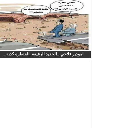
امودير فلاحي ..الحديد الرقيقة..القنطرة كذبة..