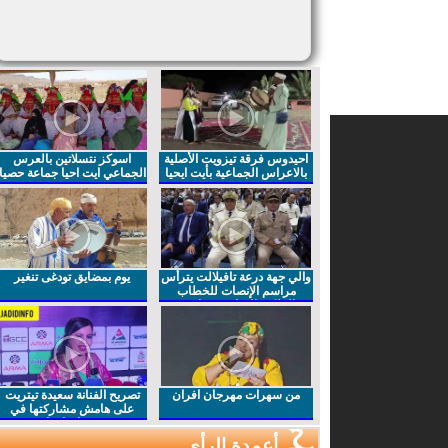
احيدوس فرقة تيزويت الأصلية
اسوكز نتسلاتين بالعرس
بالاعراس الجماعية بأيت ايحيا
الجماعي ايت احيا جماعة حصيا
والي جهة درعة تافيلالت يترأس
يوم بمضايق تودغى تنغير
مراسم الإنصات للخطاب
الملكي السامي بمناسبة
الذكرى27 لعيد العرش المجيد
من سهرات مهرجان افران
تصريح الفنانة سعيدة تيتريت
على هامش مشاركتها في
مهرجان افران
أعمدة الرأي