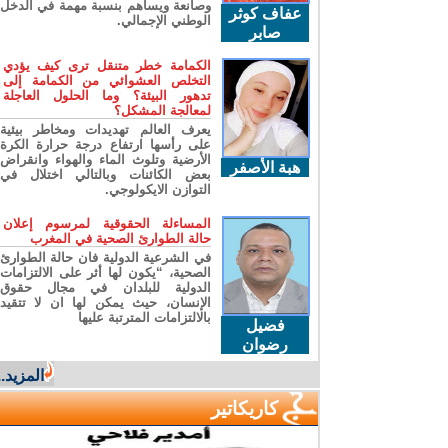
وصانعة ويساهم بنسبة مهمة في الدخل
عفاف كوثر
الوطني الإجمالي.
صابر
الكمامة خطر متنقل ترى كيف يؤدي
التخلص العشوائي من الكمامة إلى
تدهور البيئة؟ وما الحلول العاجلة
لمعالجة المشكل؟
يعرف العالم تهديدات ومخاطر بيئية
على رأسها ارتفاع درجة حرارة الكرة
الأرضية وتلوث الماء والهواء وانقراض
هبة الأصفر
بعض الكائنات وبالتالي اختلال في
التوازن الايكولوجي.
المساءلة الحقوقية لمرسوم إعلان
حالة الطوارئ الصحية في المغرب
في الشرعية الدولية فان حالة الطوارئ
الصحية، “يكون لها أثر على الالتزامات
الدولية للبلدان في مجال حقوق
الإنسان، حيث يمكن لها ان لا تتقيد
بالالتزامات المترتبة عليها
فضيل
رضوان
المزيد...
كاريكاتير