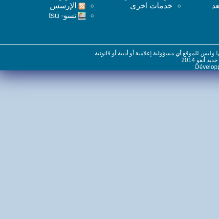
خدمات اخرى
اﻹرسس
تسو- tsū
س للموقع أي مسؤولية إعلامية أو أدبية أو قانونية
نفو 2014
Dévelo