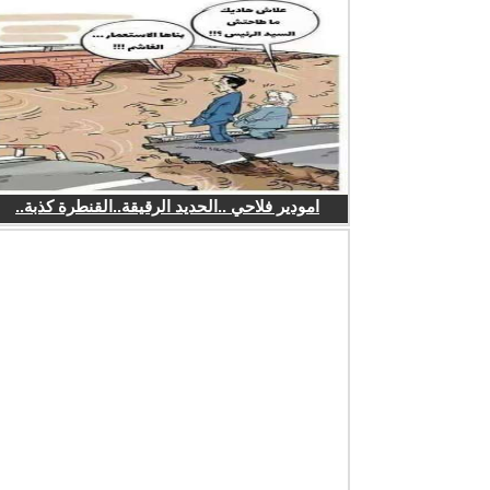
امودير فلاحي ..الحديد الرقيقة..القنطرة كذبة..