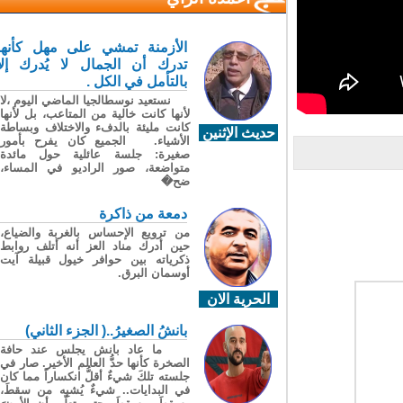
الأزمنة تمشي على مهل كأنها
تدرك أن الجمال لا يُدرك إلا
بالتأمل في الكل .
نستعيد نوسطالجيا الماضي اليوم ،لا
لأنها كانت خالية من المتاعب، بل لأنها
كانت مليئة بالدفء والاختلاف وبساطة
حديث الإثنين
الأشياء. الجميع كان يفرح بأمور
صغيرة: جلسة عائلية حول مائدة
متواضعة، صور الراديو في المساء،
ضح�
دمعة من ذاكرة
من ترويع الإحساس بالغربة والضياع،
حين أدرك مناد العز أنه أتلف روابط
ذكرياته بين حوافر خيول قبيلة آيت
أوسمان البرق.
الحرية الان
بانشُ الصغيرُ..( الجزء الثاني)
ما عاد بانش يجلس عند حافة
الصخرة كأنها حدُّ العالم الأخير. صار في
جلسته تلكَ شيءٌ أقلُّ انكساراً مما كان
في البدايات.. شيءٌ يُشبِه من سقطَ،