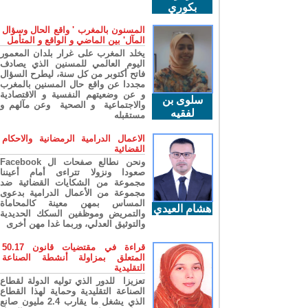
بكوري
المسنون بالمغرب ' واقع الحال وسؤال
المآل' بين الماضي و الواقع و المتأمل
يخلد المغرب على غرار بلدان المعمور
اليوم العالمي للمسنين الذي يصادف
فاتح أكتوبر من كل سنة، ليطرح السؤال
مجددا عن واقع حال المسنين بالمغرب
و عن وضعيتهم النفسية و الاقتصادية
سلوى بن
والاجتماعية و الصحية وعن مآلهم و
لفقيه
مستقبله
الاعمال الدرامية الرمضانية والاحكام
القضائية
ونحن نطالع صفحات ال Facebook
صعودا ونزولا تتراءى أمام أعيننا
مجموعة من الشكايات القضائية ضد
مجموعة من الأعمال الدرامية بدعوى
المساس بمهن معينة كالمحاماة
هشام العيدي
والتمريض وموظفين السكك الحديدية
والتوثيق العدلي، وربما غدا مهن أخرى
قراءة في مقتضيات قانون 50.17
المتعلق بمزاولة أنشطة الصناعة
التقليدية
تعزيزا للدور الذي توليه الدولة لقطاع
الصناعة التقليدية وحماية لهذا القطاع
الذي يشغل ما يقارب 2.4 مليون صانع