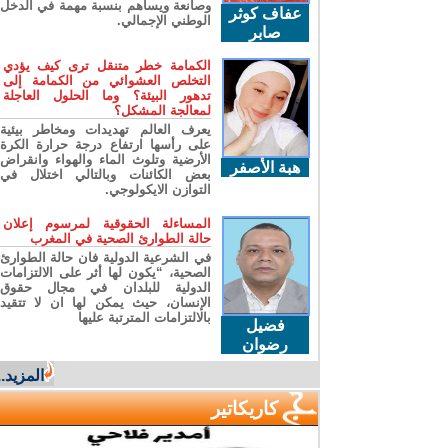
وصانعة ويساهم بنسبة مهمة في الدخل
عفاف كوثر
الوطني الإجمالي.
صابر
الكمامة خطر متنقل ترى كيف يؤدي
التخلص العشوائي من الكمامة إلى
تدهور البيئة؟ وما الحلول العاجلة
لمعالجة المشكل؟
يعرف العالم تهديدات ومخاطر بيئية
على رأسها ارتفاع درجة حرارة الكرة
الأرضية وتلوث الماء والهواء وانقراض
هبة الأصفر
بعض الكائنات وبالتالي اختلال في
التوازن الايكولوجي.
المساءلة الحقوقية لمرسوم إعلان
حالة الطوارئ الصحية في المغرب
في الشرعية الدولية فان حالة الطوارئ
الصحية، “يكون لها أثر على الالتزامات
الدولية للبلدان في مجال حقوق
الإنسان، حيث يمكن لها ان لا تتقيد
بالالتزامات المترتبة عليها
فضيل
رضوان
المزيد...
كاريكاتير