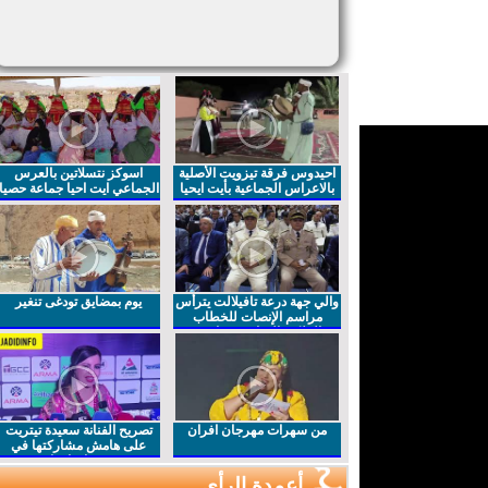
احيدوس فرقة تيزويت الأصلية
اسوكز نتسلاتين بالعرس
بالاعراس الجماعية بأيت ايحيا
الجماعي ايت احيا جماعة حصيا
والي جهة درعة تافيلالت يترأس
يوم بمضايق تودغى تنغير
مراسم الإنصات للخطاب
الملكي السامي بمناسبة
الذكرى27 لعيد العرش المجيد
من سهرات مهرجان افران
تصريح الفنانة سعيدة تيتريت
على هامش مشاركتها في
مهرجان افران
أعمدة الرأي