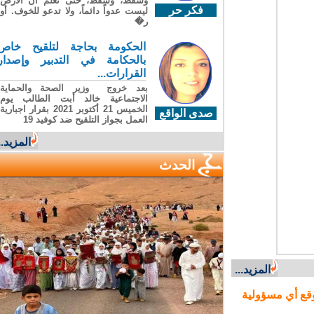
وسقطَ، وسقطَ، حتى تعلّم أن الأرضَ
فكر حر
ليست عدواً دائماً، ولا تدعو للخوف. أو
ر�
الحكومة بحاجة لتلقيح خاص
بالحكامة في التدبير وإصدار
القرارات...
بعد خروج وزير الصحة والحماية
الاجتماعية خالد أبت الطالب يوم
الخميس 21 أكتوبر 2021 بقرار اجبارية
صدى الواقع
العمل بجواز التلقيح ضد كوفيد 19
المزيد...
الحدث
المزيد...
ع أي مسؤولية