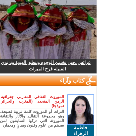
عرائس..حين تختبئ الوجوه وتنطق الهوية وترتدي
القبيلة فرح الميراث
كتاب وآراء
الموروث الثقافي المغاربي جغرافية
الزمن المتجدد (المغرب والجزائر
نموذجا)
التراث أو الموروث كلمة عربية فصيحة،
وهو مجموعة التقاليد والآثار والثقافة
الموروثة التي تركها السابقون لمن
بعدهم من علوم وفنون ومبانٍ ومعمار،
فاطمة
الزهراء