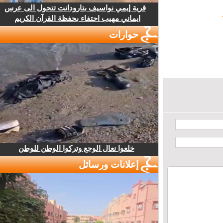
قرية إيمي نواسيف بتارودانت تتحول الى عرس
ايماني مهيب احتفاء بحفظة القرآن الكريم
حوارات
خلعوا نعال الوجع وتركوا الوطن للوطن
إعلانات ورسائل