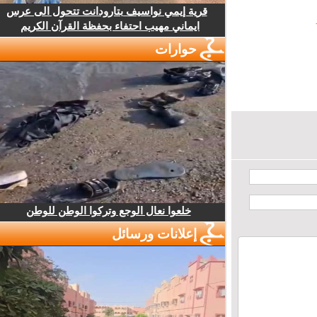
قرية إيمي نواسيف بتارودانت تتحول الى عرس
ايماني مهيب احتفاء بحفظة القرآن الكريم
حوارات
خلعوا نعال الوجع وتركوا الوطن للوطن
إعلانات ورسائل