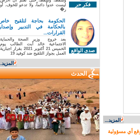
وسقطَ، وسقطَ، حتى تعلّم أن الأرضَ
فكر حر
ليست عدواً دائماً، ولا تدعو للخوف. أو
ر�
الحكومة بحاجة لتلقيح خاص
بالحكامة في التدبير وإصدار
القرارات...
بعد خروج وزير الصحة والحماية
الاجتماعية خالد أبت الطالب يوم
الخميس 21 أكتوبر 2021 بقرار اجبارية
صدى الواقع
العمل بجواز التلقيح ضد كوفيد 19
المزيد...
الحدث
المزيد...
ع أي مسؤولية