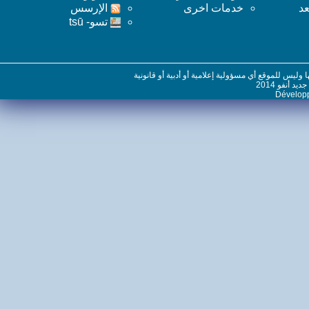
خدمات اخرى
اﻹرسس
تسو- tsū
س للموقع أي مسؤولية إعلامية أو أدبية أو قانونية
نفو 2014
Dévelo