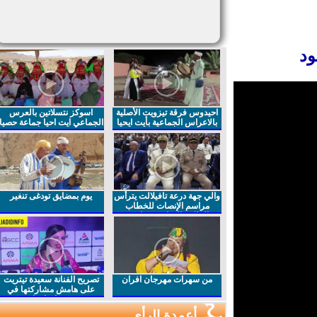
د
احيدوس فرقة تيزويت الأصلية
اسوكز نتسلاتين بالعرس
بالاعراس الجماعية بأيت ايحيا
الجماعي ايت احيا جماعة حصيا
والي جهة درعة تافيلالت يترأس
يوم بمضايق تودغى تنغير
مراسم الإنصات للخطاب
الملكي السامي بمناسبة
الذكرى27 لعيد العرش المجيد
من سهرات مهرجان افران
تصريح الفنانة سعيدة تيتريت
على هامش مشاركتها في
مهرجان افران
أعمدة الرأي