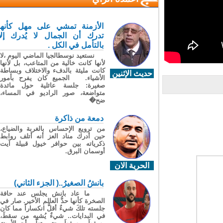
الأزمنة تمشي على مهل كأنها
تدرك أن الجمال لا يُدرك إلا
بالتأمل في الكل .
نستعيد نوسطالجيا الماضي اليوم ،لا
لأنها كانت خالية من المتاعب، بل لأنها
كانت مليئة بالدفء والاختلاف وبساطة
حديث الإثنين
الأشياء. الجميع كان يفرح بأمور
صغيرة: جلسة عائلية حول مائدة
متواضعة، صور الراديو في المساء،
ضح�
دمعة من ذاكرة
من ترويع الإحساس بالغربة والضياع،
حين أدرك مناد العز أنه أتلف روابط
ذكرياته بين حوافر خيول قبيلة آيت
أوسمان البرق.
الحرية الان
بانشُ الصغيرُ..( الجزء الثاني)
ما عاد بانش يجلس عند حافة
الصخرة كأنها حدُّ العالم الأخير. صار في
جلسته تلكَ شيءٌ أقلُّ انكساراً مما كان
في البدايات.. شيءٌ يُشبِه من سقطَ،