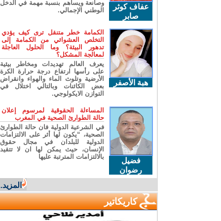
وصانعة ويساهم بنسبة مهمة في الدخل
عفاف كوثر
الوطني الإجمالي.
صابر
الكمامة خطر متنقل ترى كيف يؤدي
التخلص العشوائي من الكمامة إلى
تدهور البيئة؟ وما الحلول العاجلة
لمعالجة المشكل؟
يعرف العالم تهديدات ومخاطر بيئية
على رأسها ارتفاع درجة حرارة الكرة
الأرضية وتلوث الماء والهواء وانقراض
هبة الأصفر
بعض الكائنات وبالتالي اختلال في
التوازن الايكولوجي.
المساءلة الحقوقية لمرسوم إعلان
حالة الطوارئ الصحية في المغرب
في الشرعية الدولية فان حالة الطوارئ
الصحية، “يكون لها أثر على الالتزامات
الدولية للبلدان في مجال حقوق
الإنسان، حيث يمكن لها ان لا تتقيد
بالالتزامات المترتبة عليها
فضيل
رضوان
المزيد...
كاريكاتير