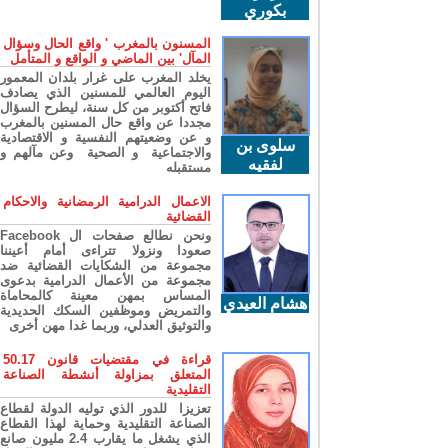
بكوري
المسنون بالمغرب ' واقع الحال وسؤال
المآل' بين الماضي و الواقع و المتأمل
يخلد المغرب على غرار بلدان المعمور
اليوم العالمي للمسنين الذي يصادف
فاتح أكتوبر من كل سنة، ليطرح السؤال
مجددا عن واقع حال المسنين بالمغرب
و عن وضعيتهم النفسية و الاقتصادية
سلوى بن
والاجتماعية و الصحية وعن مآلهم و
لفقيه
مستقبله
الاعمال الدرامية الرمضانية والاحكام
القضائية
ونحن نطالع صفحات ال Facebook
صعودا ونزولا تتراءى أمام أعيننا
مجموعة من الشكايات القضائية ضد
مجموعة من الأعمال الدرامية بدعوى
المساس بمهن معينة كالمحاماة
هشام العيدي
والتمريض وموظفين السكك الحديدية
والتوثيق العدلي، وربما غدا مهن أخرى
قراءة في مقتضيات قانون 50.17
المتعلق بمزاولة أنشطة الصناعة
التقليدية
تعزيزا للدور الذي توليه الدولة لقطاع
الصناعة التقليدية وحماية لهذا القطاع
الذي يشغل ما يقارب 2.4 مليون صانع