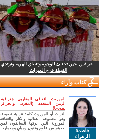
عرائس..حين تختبئ الوجوه وتنطق الهوية وترتدي
القبيلة فرح الميراث
كتاب وآراء
الموروث الثقافي المغاربي جغرافية
الزمن المتجدد (المغرب والجزائر
نموذجا)
التراث أو الموروث كلمة عربية فصيحة،
وهو مجموعة التقاليد والآثار والثقافة
الموروثة التي تركها السابقون لمن
بعدهم من علوم وفنون ومبانٍ ومعمار،
فاطمة
الزهراء