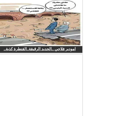
امودير فلاحي ..الحديد الرقيقة..القنطرة كذبة..