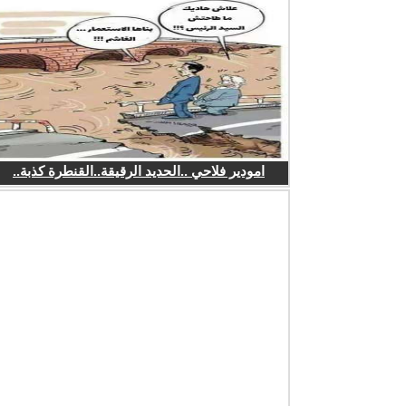
امودير فلاحي ..الحديد الرقيقة..القنطرة كذبة..