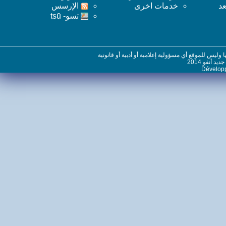
خدمات اخرى
اﻹرسس
تسو- tsū
س للموقع أي مسؤولية إعلامية أو أدبية أو قانونية
نفو 2014
Dévelo