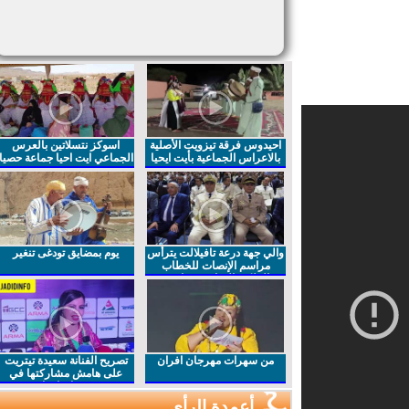
احيدوس فرقة تيزويت الأصلية
اسوكز نتسلاتين بالعرس
بالاعراس الجماعية بأيت ايحيا
الجماعي ايت احيا جماعة حصيا
والي جهة درعة تافيلالت يترأس
يوم بمضايق تودغى تنغير
مراسم الإنصات للخطاب
الملكي السامي بمناسبة
الذكرى27 لعيد العرش المجيد
من سهرات مهرجان افران
تصريح الفنانة سعيدة تيتريت
على هامش مشاركتها في
مهرجان افران
أعمدة الرأي