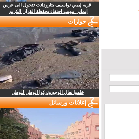
قرية إيمي نواسيف بتارودانت تتحول الى عرس
ايماني مهيب احتفاء بحفظة القرآن الكريم
حوارات
خلعوا نعال الوجع وتركوا الوطن للوطن
إعلانات ورسائل