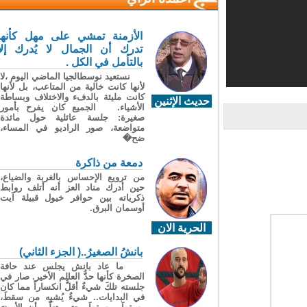
الأزمنة تمشي على مهل كأنها
تدرك أن الجمال لا يُدرك إلا
بالتأمل في الكل .
نستعيد نوسطالجيا الماضي اليوم ،لا
لأنها كانت خالية من المتاعب، بل لأنها
كانت مليئة بالدفء والاختلاف وبساطة
حديث الإثنين
الأشياء. الجميع كان يفرح بأمور
صغيرة: جلسة عائلية حول مائدة
متواضعة، صور الراديو في المساء،
ضح�
دمعة من ذاكرة
من ترويع الإحساس بالغربة والضياع،
حين أدرك مناد العز أنه أتلف روابط
ذكرياته بين حوافر خيول قبيلة آيت
أوسمان البرق.
الحرية الان
بانشُ الصغيرُ..( الجزء الثاني)
ما عاد بانش يجلس عند حافة
الصخرة كأنها حدُّ العالم الأخير. صار في
جلسته تلكَ شيءٌ أقلُّ انكساراً مما كان
في البدايات.. شيءٌ يُشبِه من سقطَ،