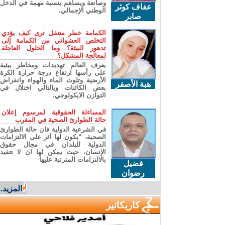
وصانعة ويساهم بنسبة مهمة في الدخل
عفاف كوثر
الوطني الإجمالي.
صابر
الكمامة خطر متنقل ترى كيف يؤدي
التخلص العشوائي من الكمامة إلى
تدهور البيئة؟ وما الحلول العاجلة
لمعالجة المشكل؟
يعرف العالم تهديدات ومخاطر بيئية
على رأسها ارتفاع درجة حرارة الكرة
الأرضية وتلوث الماء والهواء وانقراض
هبة الأصفر
بعض الكائنات وبالتالي اختلال في
التوازن الايكولوجي.
المساءلة الحقوقية لمرسوم إعلان
حالة الطوارئ الصحية في المغرب
في الشرعية الدولية فان حالة الطوارئ
الصحية، “يكون لها أثر على الالتزامات
الدولية للبلدان في مجال حقوق
الإنسان، حيث يمكن لها ان لا تتقيد
بالالتزامات المترتبة عليها
فضيل
رضوان
المزيد...
كاريكاتير