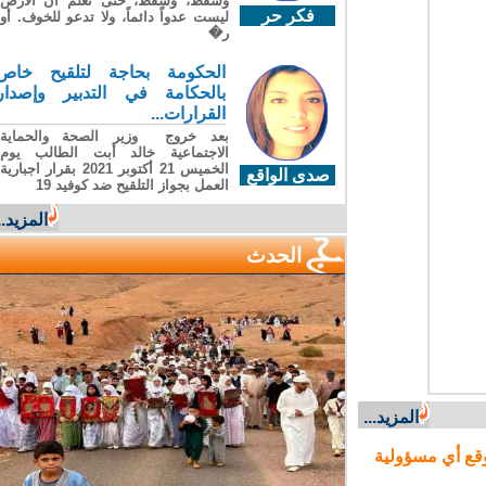
وسقطَ، وسقطَ، حتى تعلّم أن الأرضَ
فكر حر
ليست عدواً دائماً، ولا تدعو للخوف. أو
ر�
الحكومة بحاجة لتلقيح خاص
بالحكامة في التدبير وإصدار
القرارات...
بعد خروج وزير الصحة والحماية
الاجتماعية خالد أبت الطالب يوم
الخميس 21 أكتوبر 2021 بقرار اجبارية
صدى الواقع
العمل بجواز التلقيح ضد كوفيد 19
المزيد...
الحدث
المزيد...
ع أي مسؤولية