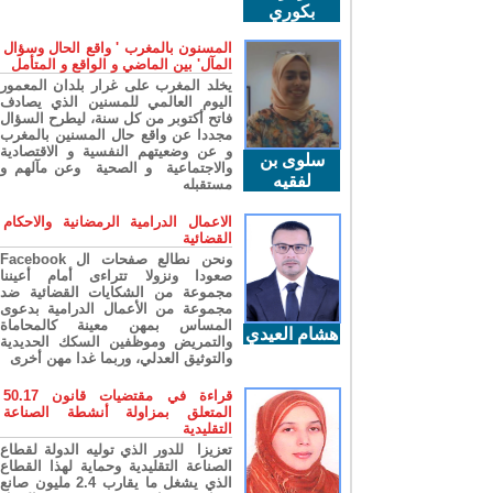
بكوري
المسنون بالمغرب ' واقع الحال وسؤال
المآل' بين الماضي و الواقع و المتأمل
يخلد المغرب على غرار بلدان المعمور
اليوم العالمي للمسنين الذي يصادف
فاتح أكتوبر من كل سنة، ليطرح السؤال
مجددا عن واقع حال المسنين بالمغرب
و عن وضعيتهم النفسية و الاقتصادية
سلوى بن
والاجتماعية و الصحية وعن مآلهم و
لفقيه
مستقبله
الاعمال الدرامية الرمضانية والاحكام
القضائية
ونحن نطالع صفحات ال Facebook
صعودا ونزولا تتراءى أمام أعيننا
مجموعة من الشكايات القضائية ضد
مجموعة من الأعمال الدرامية بدعوى
المساس بمهن معينة كالمحاماة
هشام العيدي
والتمريض وموظفين السكك الحديدية
والتوثيق العدلي، وربما غدا مهن أخرى
قراءة في مقتضيات قانون 50.17
المتعلق بمزاولة أنشطة الصناعة
التقليدية
تعزيزا للدور الذي توليه الدولة لقطاع
الصناعة التقليدية وحماية لهذا القطاع
الذي يشغل ما يقارب 2.4 مليون صانع