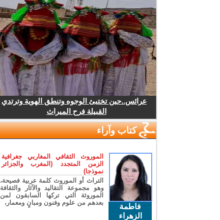
عرائس..حين تختبئ الوجوه وتنطق الهوية وترتدي
القبيلة فرح الميراث
كتاب وآراء
الموروث الثقافي المغاربي جغرافية
الزمن المتجدد (المغرب والجزائر
نموذجا)
التراث أو الموروث كلمة عربية فصيحة،
وهو مجموعة التقاليد والآثار والثقافة
الموروثة التي تركها السابقون لمن
بعدهم من علوم وفنون ومبانٍ ومعمار،
فاطمة
الزهراء