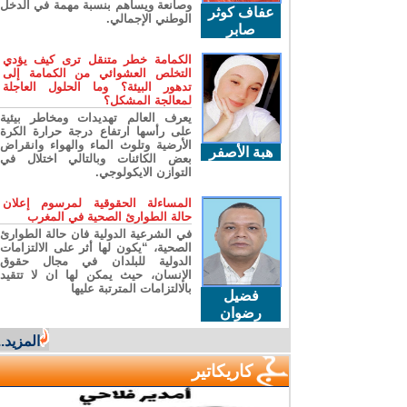
وصانعة ويساهم بنسبة مهمة في الدخل
عفاف كوثر
الوطني الإجمالي.
صابر
الكمامة خطر متنقل ترى كيف يؤدي
التخلص العشوائي من الكمامة إلى
تدهور البيئة؟ وما الحلول العاجلة
لمعالجة المشكل؟
يعرف العالم تهديدات ومخاطر بيئية
على رأسها ارتفاع درجة حرارة الكرة
الأرضية وتلوث الماء والهواء وانقراض
هبة الأصفر
بعض الكائنات وبالتالي اختلال في
التوازن الايكولوجي.
المساءلة الحقوقية لمرسوم إعلان
حالة الطوارئ الصحية في المغرب
في الشرعية الدولية فان حالة الطوارئ
الصحية، “يكون لها أثر على الالتزامات
الدولية للبلدان في مجال حقوق
الإنسان، حيث يمكن لها ان لا تتقيد
بالالتزامات المترتبة عليها
فضيل
رضوان
المزيد...
كاريكاتير