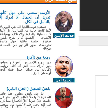
الأزمنة تمشي على مهل كأنها
تدرك أن الجمال لا يُدرك إلا
بالتأمل في الكل .
نستعيد نوسطالجيا الماضي اليوم ،لا
لأنها كانت خالية من المتاعب، بل لأنها
كانت مليئة بالدفء والاختلاف وبساطة
حديث الإثنين
الأشياء. الجميع كان يفرح بأمور
صغيرة: جلسة عائلية حول مائدة
متواضعة، صور الراديو في المساء،
ضح�
دمعة من ذاكرة
من ترويع الإحساس بالغربة والضياع،
حين أدرك مناد العز أنه أتلف روابط
ذكرياته بين حوافر خيول قبيلة آيت
أوسمان البرق.
الحرية الان
بانشُ الصغيرُ..( الجزء الثاني)
ما عاد بانش يجلس عند حافة
الصخرة كأنها حدُّ العالم الأخير. صار في
جلسته تلكَ شيءٌ أقلُّ انكساراً مما كان
في البدايات.. شيءٌ يُشبِه من سقطَ،