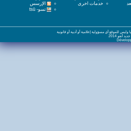
خدمات اخرى
اﻹرسس
تسو- tsū
س للموقع أي مسؤولية إعلامية أو أدبية أو قانونية
نفو 2014
Dévelo