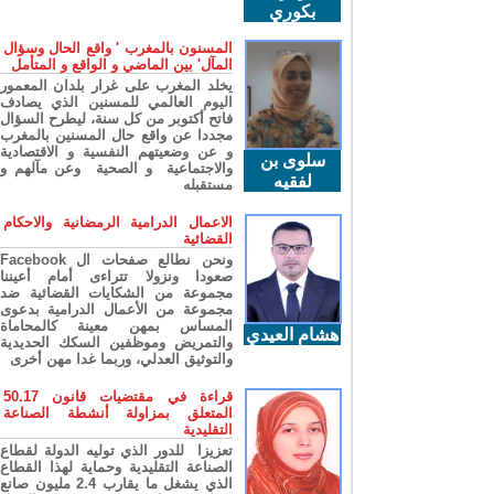
بكوري
المسنون بالمغرب ' واقع الحال وسؤال
المآل' بين الماضي و الواقع و المتأمل
يخلد المغرب على غرار بلدان المعمور
اليوم العالمي للمسنين الذي يصادف
فاتح أكتوبر من كل سنة، ليطرح السؤال
مجددا عن واقع حال المسنين بالمغرب
و عن وضعيتهم النفسية و الاقتصادية
سلوى بن
والاجتماعية و الصحية وعن مآلهم و
لفقيه
مستقبله
الاعمال الدرامية الرمضانية والاحكام
القضائية
ونحن نطالع صفحات ال Facebook
صعودا ونزولا تتراءى أمام أعيننا
مجموعة من الشكايات القضائية ضد
مجموعة من الأعمال الدرامية بدعوى
المساس بمهن معينة كالمحاماة
هشام العيدي
والتمريض وموظفين السكك الحديدية
والتوثيق العدلي، وربما غدا مهن أخرى
قراءة في مقتضيات قانون 50.17
المتعلق بمزاولة أنشطة الصناعة
التقليدية
تعزيزا للدور الذي توليه الدولة لقطاع
الصناعة التقليدية وحماية لهذا القطاع
الذي يشغل ما يقارب 2.4 مليون صانع