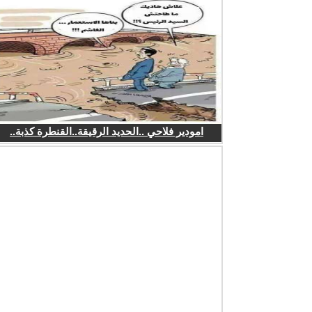
امودير فلاحي ..الحديد الرقيقة..القنطرة كذبة..