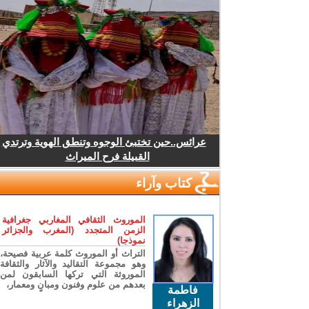
عرائس..حين تختبئ الوجوه وتنطق الهوية وترتدي
القبيلة فرح الميراث
كتاب وآراء
الموروث الثقافي المغاربي جغرافية
الزمن المتجدد (المغرب والجزائر
نموذجا)
التراث أو الموروث كلمة عربية فصيحة،
وهو مجموعة التقاليد والآثار والثقافة
الموروثة التي تركها السابقون لمن
بعدهم من علوم وفنون ومبانٍ ومعمار،
فاطمة
الزهراء