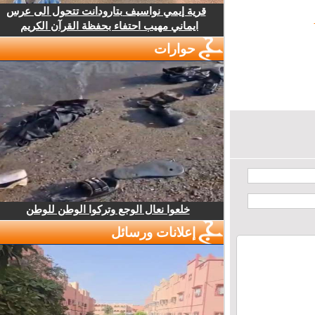
قرية إيمي نواسيف بتارودانت تتحول الى عرس
ايماني مهيب احتفاء بحفظة القرآن الكريم
حوارات
خلعوا نعال الوجع وتركوا الوطن للوطن
إعلانات ورسائل