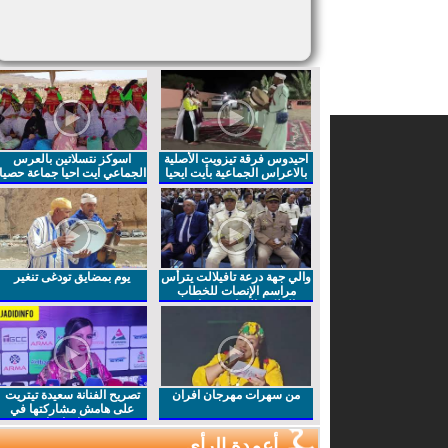
احيدوس فرقة تيزويت الأصلية
اسوكز نتسلاتين بالعرس
بالاعراس الجماعية بأيت ايحيا
الجماعي ايت احيا جماعة حصيا
والي جهة درعة تافيلالت يترأس
يوم بمضايق تودغى تنغير
مراسم الإنصات للخطاب
الملكي السامي بمناسبة
الذكرى27 لعيد العرش المجيد
من سهرات مهرجان افران
تصريح الفنانة سعيدة تيتريت
على هامش مشاركتها في
مهرجان افران
أعمدة الرأي