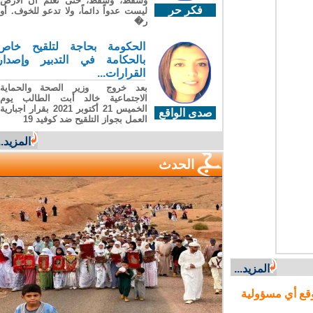
وسقطَ، وسقطَ، حتى تعلّم أن الأرضَ
فكر حر
ليست عدواً دائماً، ولا تدعو للخوف. أو
ر�
الحكومة بحاجة لتلقيح خاص
بالحكامة في التدبير وإصدار
القرارات...
بعد خروج وزير الصحة والحماية
الاجتماعية خالد أبت الطالب يوم
الخميس 21 أكتوبر 2021 بقرار اجبارية
صدى الواقع
العمل بجواز التلقيح ضد كوفيد 19
المزيد...
الحدث
المزيد...
ع أي مسؤولية