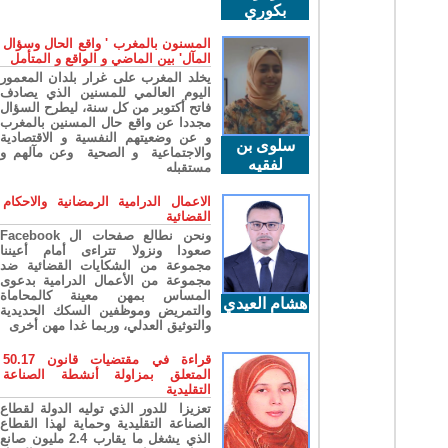
بكوري
المسنون بالمغرب ' واقع الحال وسؤال
المآل' بين الماضي و الواقع و المتأمل
يخلد المغرب على غرار بلدان المعمور
اليوم العالمي للمسنين الذي يصادف
فاتح أكتوبر من كل سنة، ليطرح السؤال
مجددا عن واقع حال المسنين بالمغرب
و عن وضعيتهم النفسية و الاقتصادية
سلوى بن
والاجتماعية و الصحية وعن مآلهم و
لفقيه
مستقبله
الاعمال الدرامية الرمضانية والاحكام
القضائية
ونحن نطالع صفحات ال Facebook
صعودا ونزولا تتراءى أمام أعيننا
مجموعة من الشكايات القضائية ضد
مجموعة من الأعمال الدرامية بدعوى
المساس بمهن معينة كالمحاماة
هشام العيدي
والتمريض وموظفين السكك الحديدية
والتوثيق العدلي، وربما غدا مهن أخرى
قراءة في مقتضيات قانون 50.17
المتعلق بمزاولة أنشطة الصناعة
التقليدية
تعزيزا للدور الذي توليه الدولة لقطاع
الصناعة التقليدية وحماية لهذا القطاع
الذي يشغل ما يقارب 2.4 مليون صانع