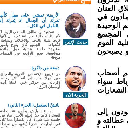
ق العنان
الأزمنة تمشي على مهل كأنها
مادون في
تدرك أن الجمال لا يُدرك إلا
الوحيدة
بالتأمل في الكل .
نستعيد نوسطالجيا الماضي اليوم ،لا
لمجتمع
لأنها كانت خالية من المتاعب، بل لأنها
كانت مليئة بالدفء والاختلاف وبساطة
ة القوم
حديث الإثنين
الأشياء. الجميع كان يفرح بأمور
صغيرة: جلسة عائلية حول مائدة
 يصبحون
متواضعة، صور الراديو في المساء،
ضح�
دمعة من ذاكرة
هم أصحاب
من ترويع الإحساس بالغربة والضياع،
حين أدرك مناد العز أنه أتلف روابط
اط سواء
ذكرياته بين حوافر خيول قبيلة آيت
أوسمان البرق.
الشعارات
الحرية الان
بانشُ الصغيرُ..( الجزء الثاني)
ودون إلى
ما عاد بانش يجلس عند حافة
الصخرة كأنها حدُّ العالم الأخير. صار في
عطالته و
جلسته تلكَ شيءٌ أقلُّ انكساراً مما كان
في البدايات.. شيءٌ يُشبِه من سقطَ،