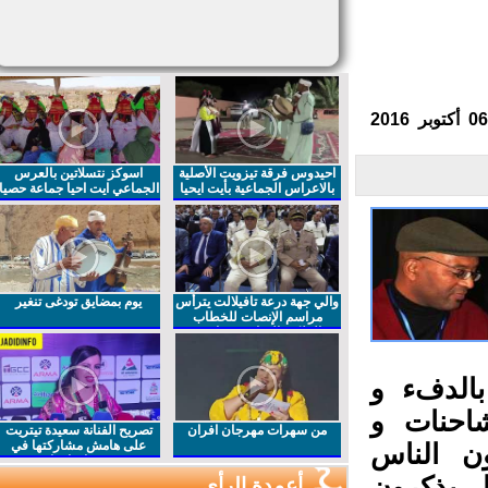
احيدوس فرقة تيزويت الأصلية
اسوكز نتسلاتين بالعرس
بالاعراس الجماعية بأيت ايحيا
الجماعي ايت احيا جماعة حصيا
والي جهة درعة تافيلالت يترأس
يوم بمضايق تودغى تنغير
مراسم الإنصات للخطاب
الملكي السامي بمناسبة
الذكرى27 لعيد العرش المجيد
الدفء و
احنات و
من سهرات مهرجان افران
تصريح الفنانة سعيدة تيتريت
على هامش مشاركتها في
ن الناس
مهرجان افران
 يذكرون
أعمدة الرأي