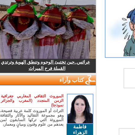
عرائس..حين تختبئ الوجوه وتنطق الهوية وترتدي
القبيلة فرح الميراث
كتاب وآراء
الموروث الثقافي المغاربي جغرافية
الزمن المتجدد (المغرب والجزائر
نموذجا)
التراث أو الموروث كلمة عربية فصيحة،
وهو مجموعة التقاليد والآثار والثقافة
الموروثة التي تركها السابقون لمن
بعدهم من علوم وفنون ومبانٍ ومعمار،
فاطمة
الزهراء