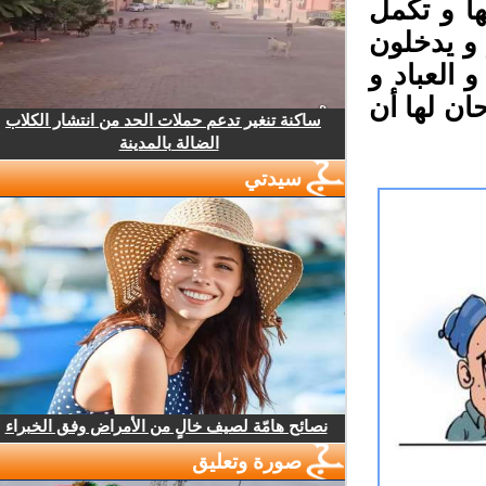
ا و تكمل
و يدخلون
العباد و
 لها أن
ساكنة تنغير تدعم حملات الحد من انتشار الكلاب
الضالة بالمدينة
سيدتي
نصائح هامّة لصيف خالٍ من الأمراض وفق الخبراء
صورة وتعليق