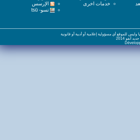
خدمات اخرى
اﻹرسس
تسو- tsū
س للموقع أي مسؤولية إعلامية أو أدبية أو قانونية
نفو 2014
Dévelo