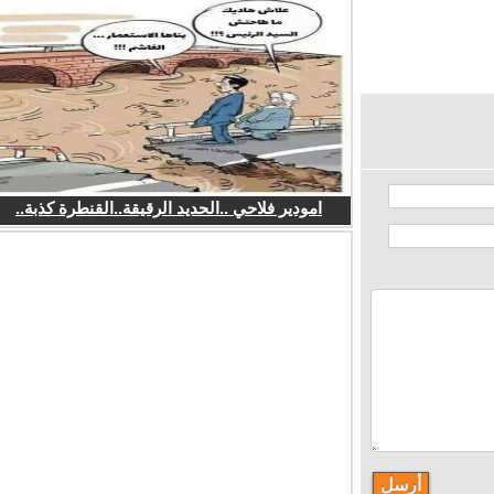
امودير فلاحي ..الحديد الرقيقة..القنطرة كذبة..