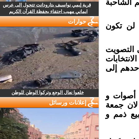
الشاحبة
قرية إيمي نواسيف بتارودانت تتحول الى عرس
ايماني مهيب احتفاء بحفظة القرآن الكريم
حوارات
لن تكون
 التصويت
انتخابات
حدهم إلى
خلعوا نعال الوجع وتركوا الوطن للوطن
أصوات و
إعلانات ورسائل
ان جمعة
ع ذمم و