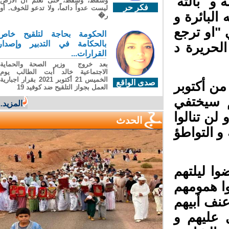
 "بالته'
وسقطَ، وسقطَ، حتى تعلّم أن الأرضَ
فكر حر
ليست عدواً دائماً، ولا تدعو للخوف. أو
لبائرة و
ر�
"او ترجع
الحكومة بحاجة لتلقيح خاص
بالحكامة في التدبير وإصدار
لحريرة د
القرارات...
بعد خروج وزير الصحة والحماية
الاجتماعية خالد أبت الطالب يوم
الخميس 21 أكتوبر 2021 بقرار اجبارية
صدى الواقع
ن أكتوبر
العمل بجواز التلقيح ضد كوفيد 19
 سيختفي
المزيد...
ن تنالوا
الحدث
و التواطؤ
 ليلتهم
 همومهم
ف أبيهم
عليهم و