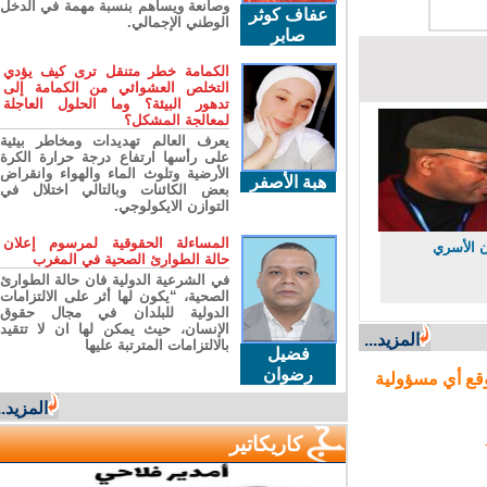
وصانعة ويساهم بنسبة مهمة في الدخل
عفاف كوثر
الوطني الإجمالي.
صابر
الكمامة خطر متنقل ترى كيف يؤدي
التخلص العشوائي من الكمامة إلى
تدهور البيئة؟ وما الحلول العاجلة
لمعالجة المشكل؟
يعرف العالم تهديدات ومخاطر بيئية
على رأسها ارتفاع درجة حرارة الكرة
الأرضية وتلوث الماء والهواء وانقراض
هبة الأصفر
بعض الكائنات وبالتالي اختلال في
التوازن الايكولوجي.
المساءلة الحقوقية لمرسوم إعلان
الأسري
حالة الطوارئ الصحية في المغرب
في الشرعية الدولية فان حالة الطوارئ
الصحية، “يكون لها أثر على الالتزامات
الدولية للبلدان في مجال حقوق
الإنسان، حيث يمكن لها ان لا تتقيد
المزيد...
بالالتزامات المترتبة عليها
فضيل
رضوان
ع أي مسؤولية
المزيد...
كاريكاتير