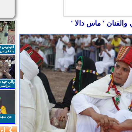
 والفنان ' ماس دالا '
احيدوس فر
بالاعراس ا
والي جهة د
مراسم 
الملكي 
الذكرى27 لعيد العرش المجيد
من سهرا
أعم