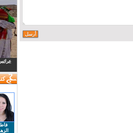
عرائس.
كتا
فاط
الزهر