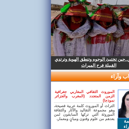
.حين تختبئ الوجوه وتنطق الهوية وترتدي
القبيلة فرح الميراث
ب وآراء
الموروث الثقافي المغاربي جغرافية
الزمن المتجدد (المغرب والجزائر
نموذجا)
التراث أو الموروث كلمة عربية فصيحة،
وهو مجموعة التقاليد والآثار والثقافة
الموروثة التي تركها السابقون لمن
بعدهم من علوم وفنون ومبانٍ ومعمار،
مة
اء