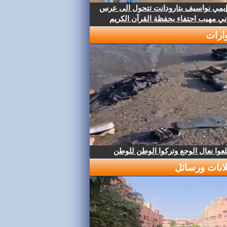
إيمي نواسيف بتارودانت تتحول الى عرس
ني مهيب احتفاء بحفظة القرآن الكريم
ارات
عوا نعال الوجع وتركوا الوطن للوطن
لانات ورسائل