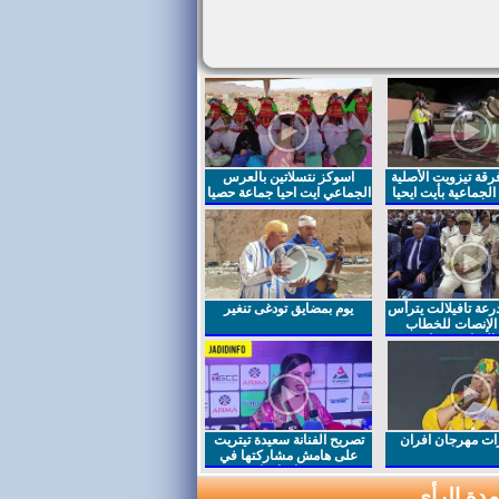
قة تيزويت الأصلية
اسوكز نتسلاتين بالعرس
لجماعية بأيت ايحيا
الجماعي ايت احيا جماعة حصيا
رعة تافيلالت يترأس
يوم بمضايق تودغى تنغير
الإنصات للخطاب
السامي بمناسبة
ت مهرجان افران
تصريح الفنانة سعيدة تيتريت
على هامش مشاركتها في
مهرجان افران
دة الرأي