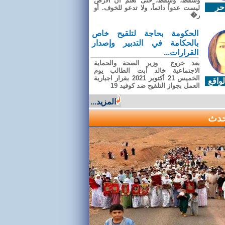
وسقطَ، وسقطَ، حتى تعلّم أن الأرضَ
حر
ليست عدواً دائماً، ولا تدعو للخوف. أو
ر�
الحكومة بحاجة لتلقيح خاص
بالحكامة في التدبير وإصدار
القرارات...
بعد خروج وزير الصحة والحماية
الاجتماعية خالد أبت الطالب يوم
الخميس 21 أكتوبر 2021 بقرار اجبارية
واقع
العمل بجواز التلقيح ضد كوفيد 19
المزيد...
حدث