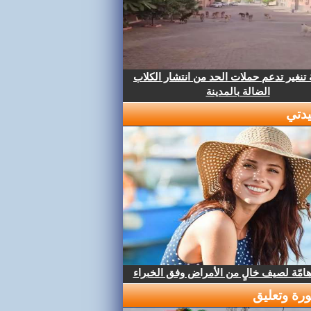
تنغير تدعم حملات الحد من انتشار الكلاب
الضالة بالمدينة
دتي
هامّة لصيف خالٍ من الأمراض وفق الخبراء
رة وتعليق