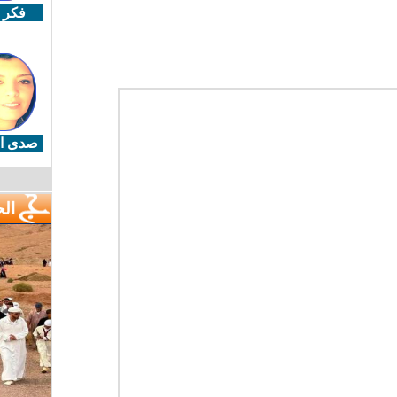
فكر 
صدى ال
ال