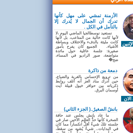
الأزمنة تمشي على مهل كأنها
تدرك أن الجمال لا يُدرك إلا
بالتأمل في الكل .
نستعيد نوسطالجيا الماضي اليوم ،لا
لأنها كانت خالية من المتاعب، بل لأنها
كانت مليئة بالدفء والاختلاف وبساطة
إثنين
الأشياء. الجميع كان يفرح بأمور
صغيرة: جلسة عائلية حول مائدة
متواضعة، صور الراديو في المساء،
ضح�
دمعة من ذاكرة
من ترويع الإحساس بالغربة والضياع،
حين أدرك مناد العز أنه أتلف روابط
ذكرياته بين حوافر خيول قبيلة آيت
أوسمان البرق.
الان
بانشُ الصغيرُ..( الجزء الثاني)
ما عاد بانش يجلس عند حافة
الصخرة كأنها حدُّ العالم الأخير. صار في
جلسته تلكَ شيءٌ أقلُّ انكساراً مما كان
في البدايات.. شيءٌ يُشبِه من سقطَ،