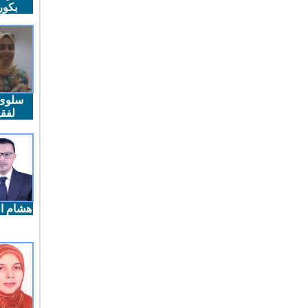
بكو
سلوى
لفقي
هشام ال