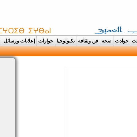
غت
حوادث
صحة
فن وثقافة
تكنولوجيا
حوارات
إعلانات ورسائل
س
دانت تتحول الى عرس ايماني مهيب |