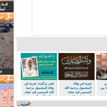
قرية 
ايما
حو
خل
إع
ي
تعزية في وفاة
قصر مزگيدة .تعزية في
ا بين
المشمول برحمة الله
وفاة المشمول برحمة
.
المسمى قيد حياته
الله المسمى قيد حياته
'عمر غزاوي ' ابن
مولاي لكبير الحسني
الاستاذ عبد الرزاق
علوي من عائلة هل
المزيد...
غزاوي المدير الاقليمي
باسيدي العريقة في