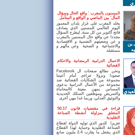
ري
المسنون بالمغرب ' واقع الحال وسؤال
المآل' بين الماضي و الواقع و المتأمل
يخلد المغرب على غرار بلدان المعمور
اليوم العالمي للمسنين الذي يصادف
فاتح أكتوبر من كل سنة، ليطرح السؤال
مجددا عن واقع حال المسنين بالمغرب
و عن وضعيتهم النفسية و الاقتصادية
 بن
والاجتماعية و الصحية وعن مآلهم و
ه
مستقبله
الاعمال الدرامية الرمضانية والاحكام
القضائية
ونحن نطالع صفحات ال Facebook
صعودا ونزولا تتراءى أمام أعيننا
مجموعة من الشكايات القضائية ضد
مجموعة من الأعمال الدرامية بدعوى
المساس بمهن معينة كالمحاماة
عيدي
والتمريض وموظفين السكك الحديدية
والتوثيق العدلي، وربما غدا مهن أخرى
قراءة في مقتضيات قانون 50.17
المتعلق بمزاولة أنشطة الصناعة
التقليدية
تعزيزا للدور الذي توليه الدولة لقطاع
الصناعة التقليدية وحماية لهذا القطاع
الذي يشغل ما يقارب 2.4 مليون صانع