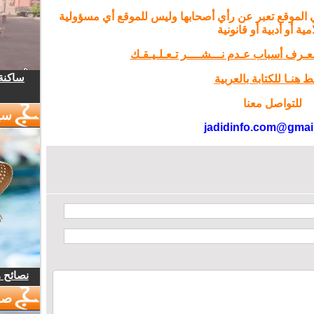
السابق للتربية بإقليم
الفقه
 الموقع تعبر عن رأي أصحابها وليس للموقع أي مسؤولية
الرشيدية
مية أو أدبية أو قانونية
تـعـرف أسباب عـدم نـــشــــر تـعـلـيـقـك
ساكنة 
 هنـا للكتابة بالعربية
للتواصل معنا
سي
jadidinfo.com@gmai
نصائح 
صو