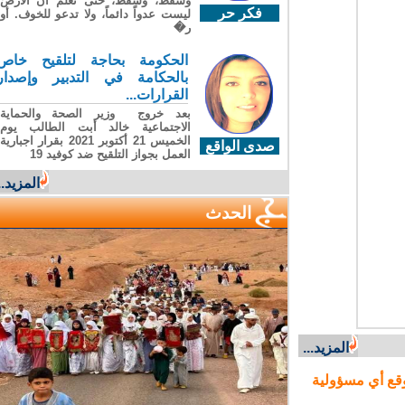
وسقطَ، وسقطَ، حتى تعلّم أن الأرضَ
فكر حر
ليست عدواً دائماً، ولا تدعو للخوف. أو
ر�
الحكومة بحاجة لتلقيح خاص
بالحكامة في التدبير وإصدار
القرارات...
بعد خروج وزير الصحة والحماية
الاجتماعية خالد أبت الطالب يوم
الخميس 21 أكتوبر 2021 بقرار اجبارية
صدى الواقع
العمل بجواز التلقيح ضد كوفيد 19
المزيد...
الحدث
المزيد...
ع أي مسؤولية