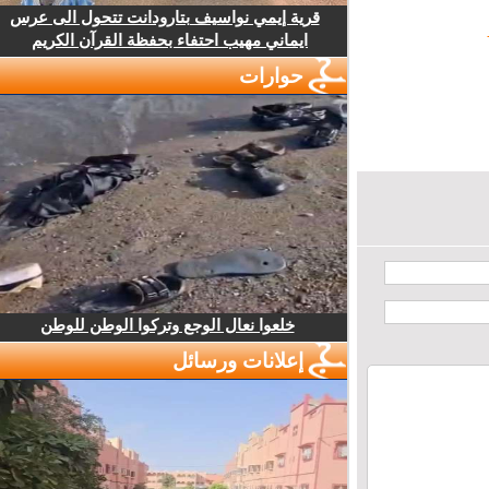
قرية إيمي نواسيف بتارودانت تتحول الى عرس
ايماني مهيب احتفاء بحفظة القرآن الكريم
حوارات
خلعوا نعال الوجع وتركوا الوطن للوطن
إعلانات ورسائل