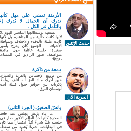
الأزمنة تمشي على مهل كأنها
تدرك أن الجمال لا يُدرك إلا
بالتأمل في الكل .
نستعيد نوسطالجيا الماضي اليوم ،لا
لأنها كانت خالية من المتاعب، بل لأنها
كانت مليئة بالدفء والاختلاف وبساطة
حديث الإثنين
الأشياء. الجميع كان يفرح بأمور
صغيرة: جلسة عائلية حول مائدة
متواضعة، صور الراديو في المساء،
ضح�
دمعة من ذاكرة
من ترويع الإحساس بالغربة والضياع،
حين أدرك مناد العز أنه أتلف روابط
ذكرياته بين حوافر خيول قبيلة آيت
أوسمان البرق.
الحرية الان
بانشُ الصغيرُ..( الجزء الثاني)
ما عاد بانش يجلس عند حافة
الصخرة كأنها حدُّ العالم الأخير. صار في
جلسته تلكَ شيءٌ أقلُّ انكساراً مما كان
في البدايات.. شيءٌ يُشبِه من سقطَ،