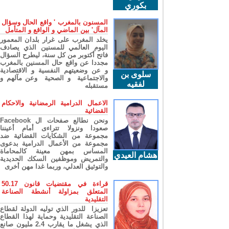
بكوري
المسنون بالمغرب ' واقع الحال وسؤال
المآل' بين الماضي و الواقع و المتأمل
يخلد المغرب على غرار بلدان المعمور
اليوم العالمي للمسنين الذي يصادف
فاتح أكتوبر من كل سنة، ليطرح السؤال
مجددا عن واقع حال المسنين بالمغرب
و عن وضعيتهم النفسية و الاقتصادية
سلوى بن
والاجتماعية و الصحية وعن مآلهم و
لفقيه
مستقبله
الاعمال الدرامية الرمضانية والاحكام
القضائية
ونحن نطالع صفحات ال Facebook
صعودا ونزولا تتراءى أمام أعيننا
مجموعة من الشكايات القضائية ضد
مجموعة من الأعمال الدرامية بدعوى
المساس بمهن معينة كالمحاماة
هشام العيدي
والتمريض وموظفين السكك الحديدية
والتوثيق العدلي، وربما غدا مهن أخرى
قراءة في مقتضيات قانون 50.17
المتعلق بمزاولة أنشطة الصناعة
التقليدية
تعزيزا للدور الذي توليه الدولة لقطاع
الصناعة التقليدية وحماية لهذا القطاع
الذي يشغل ما يقارب 2.4 مليون صانع