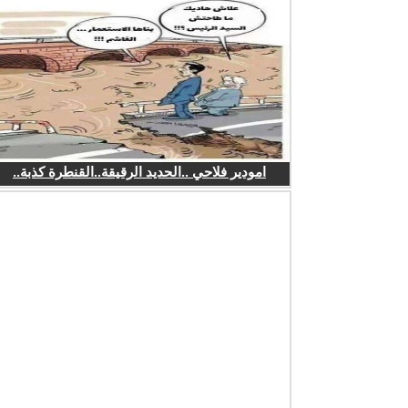
امودير فلاحي ..الحديد الرقيقة..القنطرة كذبة..