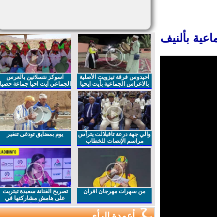
ية بألنيف
احيدوس فرقة تيزويت الأصلية
اسوكز نتسلاتين بالعرس
بالاعراس الجماعية بأيت ايحيا
الجماعي ايت احيا جماعة حصيا
والي جهة درعة تافيلالت يترأس
يوم بمضايق تودغى تنغير
مراسم الإنصات للخطاب
الملكي السامي بمناسبة
الذكرى27 لعيد العرش المجيد
من سهرات مهرجان افران
تصريح الفنانة سعيدة تيتريت
على هامش مشاركتها في
مهرجان افران
أعمدة الرأي