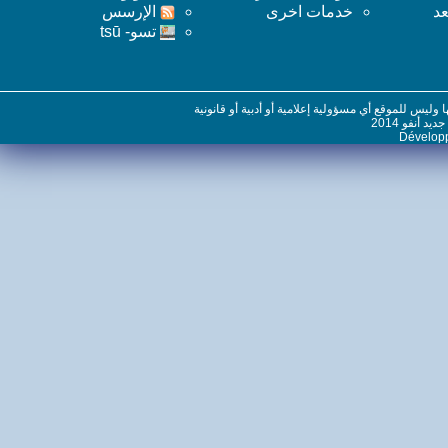
خدمات اخرى
اﻹرسس
تسو- tsū
س للموقع أي مسؤولية إعلامية أو أدبية أو قانونية
نفو 2014
Dévelo