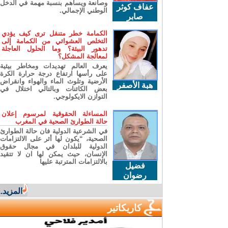
وصانعة ويساهم بنسبة مهمة في الدخل
عفاف كوثر
الوطني الإجمالي.
صابر
الكمامة خطر متنقل ترى كيف يؤدي
التخلص العشوائي من الكمامة إلى
تدهور البيئة؟ وما الحلول العاجلة
لمعالجة المشكل؟
يعرف العالم تهديدات ومخاطر بيئية
على رأسها ارتفاع درجة حرارة الكرة
الأرضية وتلوث الماء والهواء وانقراض
هبة الأصفر
بعض الكائنات وبالتالي اختلال في
التوازن الايكولوجي.
المساءلة الحقوقية لمرسوم إعلان
حالة الطوارئ الصحية في المغرب
في الشرعية الدولية فان حالة الطوارئ
الصحية، “يكون لها أثر على الالتزامات
الدولية للبلدان في مجال حقوق
الإنسان، حيث يمكن لها ان لا تتقيد
بالالتزامات المترتبة عليها
فضيل
رضوان
المزيد...
كاريكاتير