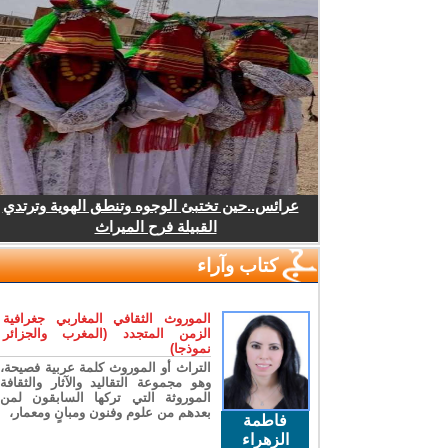
عرائس..حين تختبئ الوجوه وتنطق الهوية وترتدي
القبيلة فرح الميراث
كتاب وآراء
الموروث الثقافي المغاربي جغرافية
الزمن المتجدد (المغرب والجزائر
نموذجا)
التراث أو الموروث كلمة عربية فصيحة،
وهو مجموعة التقاليد والآثار والثقافة
الموروثة التي تركها السابقون لمن
بعدهم من علوم وفنون ومبانٍ ومعمار،
فاطمة
الزهراء