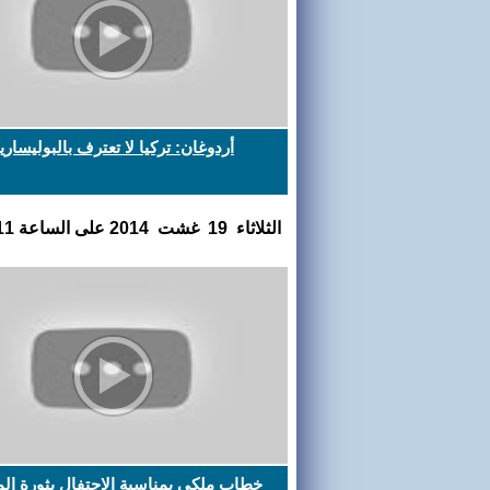
أردوغان: تركيا لا تعترف بالبوليساري
الثلاثاء 19 غشت 2014 على الساعة 15:50:11
خطاب ملكي بمناسبة الإحتفال بثورة الم