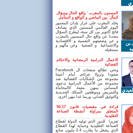
ري
المسنون بالمغرب ' واقع الحال وسؤال
المآل' بين الماضي و الواقع و المتأمل
يخلد المغرب على غرار بلدان المعمور
اليوم العالمي للمسنين الذي يصادف
فاتح أكتوبر من كل سنة، ليطرح السؤال
مجددا عن واقع حال المسنين بالمغرب
و عن وضعيتهم النفسية و الاقتصادية
 بن
والاجتماعية و الصحية وعن مآلهم و
ه
مستقبله
الاعمال الدرامية الرمضانية والاحكام
القضائية
ونحن نطالع صفحات ال Facebook
صعودا ونزولا تتراءى أمام أعيننا
مجموعة من الشكايات القضائية ضد
مجموعة من الأعمال الدرامية بدعوى
المساس بمهن معينة كالمحاماة
عيدي
والتمريض وموظفين السكك الحديدية
والتوثيق العدلي، وربما غدا مهن أخرى
قراءة في مقتضيات قانون 50.17
المتعلق بمزاولة أنشطة الصناعة
التقليدية
تعزيزا للدور الذي توليه الدولة لقطاع
الصناعة التقليدية وحماية لهذا القطاع
الذي يشغل ما يقارب 2.4 مليون صانع