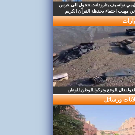
إيمي نواسيف بتارودانت تتحول الى عرس
ني مهيب احتفاء بحفظة القرآن الكريم
ارات
عوا نعال الوجع وتركوا الوطن للوطن
لانات ورسائل