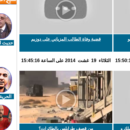
و
قضية وفاة الطالب المزياني على دوزيم
حديث ال
الثلاثاء 19 غشت 2014 على الساعة 15:45:16
الحرية 
لك و
من قصف طرابلس بالطائرات؟