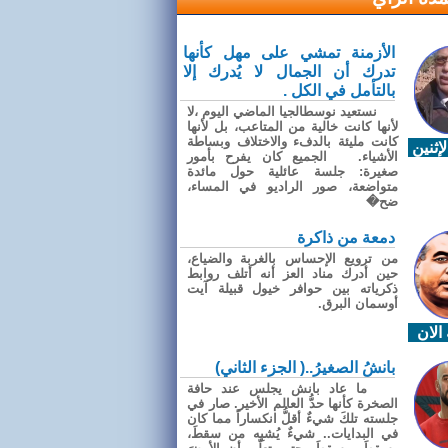
الأزمنة تمشي على مهل كأنها
تدرك أن الجمال لا يُدرك إلا
بالتأمل في الكل .
نستعيد نوسطالجيا الماضي اليوم ،لا
لأنها كانت خالية من المتاعب، بل لأنها
كانت مليئة بالدفء والاختلاف وبساطة
إثنين
الأشياء. الجميع كان يفرح بأمور
صغيرة: جلسة عائلية حول مائدة
متواضعة، صور الراديو في المساء،
ضح�
دمعة من ذاكرة
من ترويع الإحساس بالغربة والضياع،
حين أدرك مناد العز أنه أتلف روابط
ذكرياته بين حوافر خيول قبيلة آيت
أوسمان البرق.
الان
بانشُ الصغيرُ..( الجزء الثاني)
ما عاد بانش يجلس عند حافة
الصخرة كأنها حدُّ العالم الأخير. صار في
جلسته تلكَ شيءٌ أقلُّ انكساراً مما كان
في البدايات.. شيءٌ يُشبِه من سقطَ،