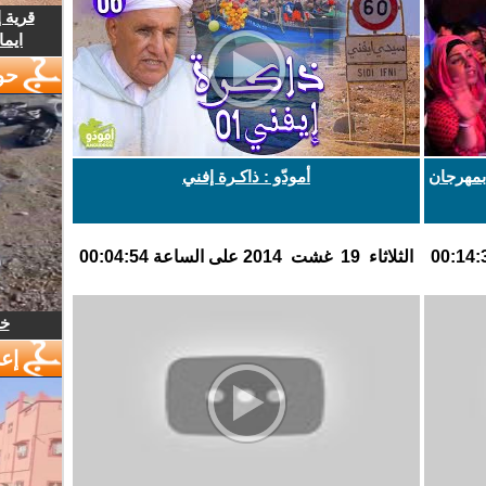
قرية 
ايما
حو
بمهرجان
أمودّو : ذاكـرة إفني
الثلاثاء 19 غشت 2014 على الساعة 00:04:54
خل
إع