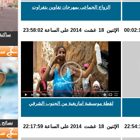
الزواج الجماعى بمهرجان تفاوين بتفراوت
اﻹثنين 18 غشت 2014 على الساعة 23:58:02
ساكنة 
سي
لقطة موسيقية امازيغية من الجنوب الشرقي
نصائح 
اﻹثنين 18 غشت 2014 على الساعة 22:17:59
صو