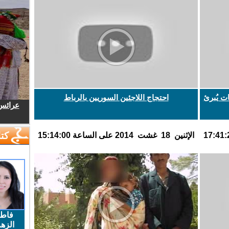
ات يُبرئ
احتجاج اللاجئين السوريين بالرباط
عرائس.
كتا
اﻹثنين 18 غشت 2014 على الساعة 15:14:00
فاط
الزهر