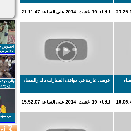
الثلاثاء 19 غشت 2014 على الساعة 21:11:47
احيدوس فر
بالاعراس ا
ضاء
فوضى عارمة في مواقف السيارات بالدارالبيضاء
والي جهة د
مراسم 
الملكي 
الذكرى27 لعيد العرش المجيد
الثلاثاء 19 غشت 2014 على الساعة 15:52:07
من سهرا
أعم