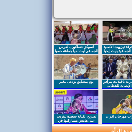
قة تيزويت الأصلية
اسوكز نتسلاتين بالعرس
لجماعية بأيت ايحيا
الجماعي ايت احيا جماعة حصيا
رعة تافيلالت يترأس
يوم بمضايق تودغى تنغير
الإنصات للخطاب
السامي بمناسبة
ت مهرجان افران
تصريح الفنانة سعيدة تيتريت
على هامش مشاركتها في
مهرجان افران
دة الرأي