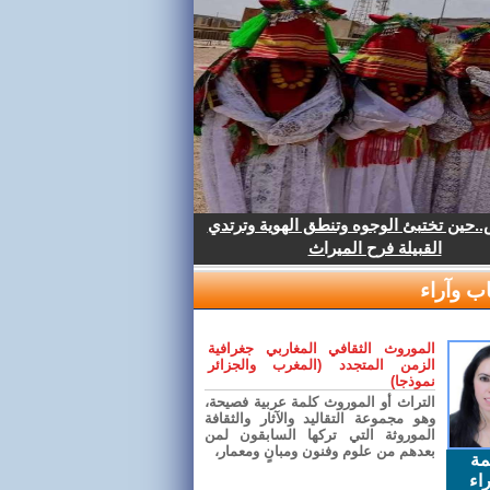
.حين تختبئ الوجوه وتنطق الهوية وترتدي
القبيلة فرح الميراث
ب وآراء
الموروث الثقافي المغاربي جغرافية
الزمن المتجدد (المغرب والجزائر
نموذجا)
التراث أو الموروث كلمة عربية فصيحة،
وهو مجموعة التقاليد والآثار والثقافة
الموروثة التي تركها السابقون لمن
بعدهم من علوم وفنون ومبانٍ ومعمار،
مة
اء