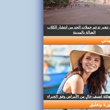
تنغير تدعم حملات الحد من انتشار الكلاب
الضالة بالمدينة
دتي
هامّة لصيف خالٍ من الأمراض وفق الخبراء
رة وتعليق