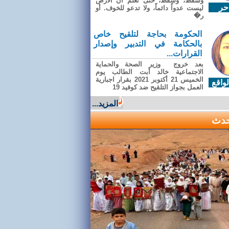
وسقطَ، وسقطَ، حتى تعلّم أن الأرضَ
حر
ليست عدواً دائماً، ولا تدعو للخوف. أو
ر�
الحكومة بحاجة لتلقيح خاص
بالحكامة في التدبير وإصدار
القرارات...
بعد خروج وزير الصحة والحماية
الاجتماعية خالد أبت الطالب يوم
الخميس 21 أكتوبر 2021 بقرار اجبارية
واقع
العمل بجواز التلقيح ضد كوفيد 19
المزيد...
حدث