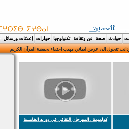
غت
حوادث
صحة
فن وثقافة
تكنولوجيا
حوارات
إعلانات ورسائل
س
دانت تتحول الى عرس ايماني مهيب احتفاء بحفظة القرآن الكريم
كولميمة : المهرجان الثقافي في دورته الخامسة