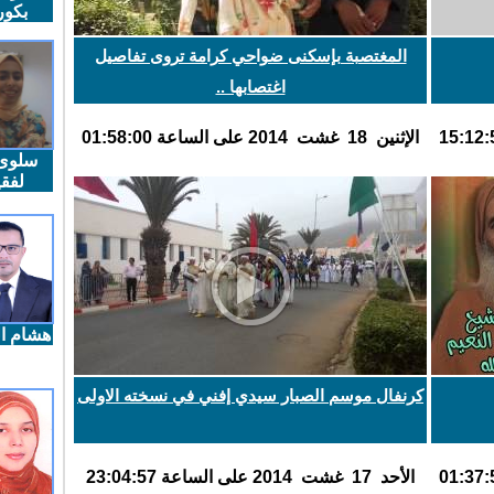
بكو
المغتصبة بإسكنى ضواحي كرامة تروى تفاصيل
اغتصابها ..
اﻹثنين 18 غشت 2014 على الساعة 01:58:00
سلوى
لفقي
هشام ال
كرنفال موسم الصبار سيدي إفني في نسخته الاولى
اﻷحد 17 غشت 2014 على الساعة 23:04:57