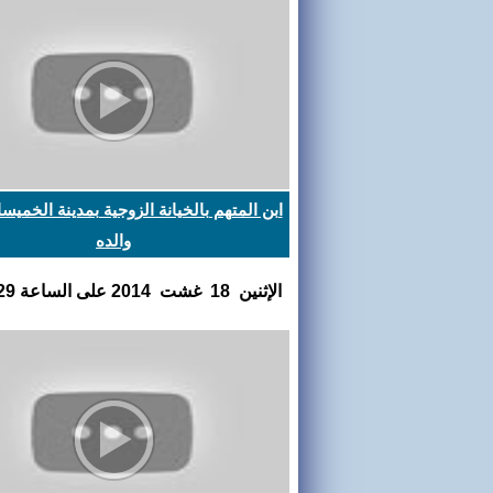
ابن المتهم بالخيانة الزوجية بمدينة الخميس
والده
اﻹثنين 18 غشت 2014 على الساعة 17:41:29