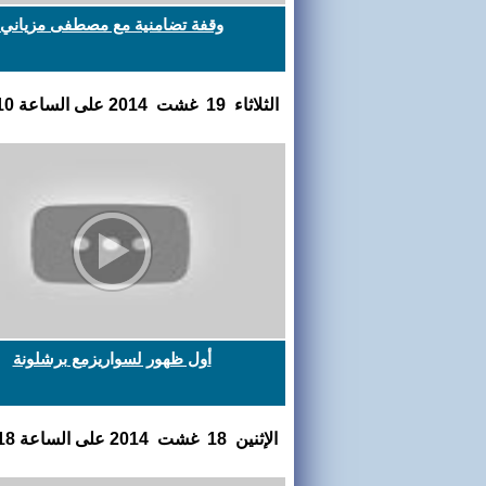
وقفة تضامنية مع مصطفى مزياني
الثلاثاء 19 غشت 2014 على الساعة 00:02:10
أول ظهور لسواريزمع برشلونة
اﻹثنين 18 غشت 2014 على الساعة 22:54:18