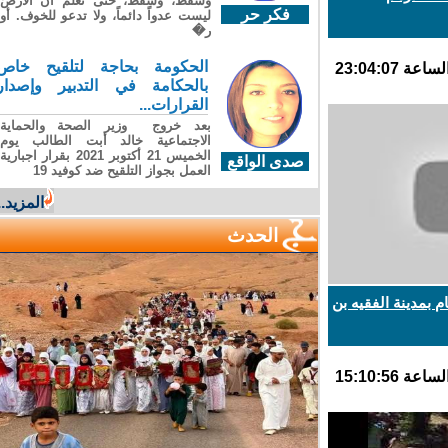
وسقطَ، وسقطَ، حتى تعلّم أن الأرضَ
فكر حر
ليست عدواً دائماً، ولا تدعو للخوف. أو
ر�
الحكومة بحاجة لتلقيح خاص
بالحكامة في التدبير وإصدار
القرارات...
بعد خروج وزير الصحة والحماية
الاجتماعية خالد أبت الطالب يوم
الخميس 21 أكتوبر 2021 بقرار اجبارية
صدى الواقع
العمل بجواز التلقيح ضد كوفيد 19
المزيد...
الحدث
مدينة الفقيه بن