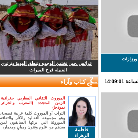
رزازات
عرائس..حين تختبئ الوجوه وتنطق الهوية وترتدي
القبيلة فرح الميراث
كتاب وآراء
الموروث الثقافي المغاربي جغرافية
الزمن المتجدد (المغرب والجزائر
نموذجا)
التراث أو الموروث كلمة عربية فصيحة،
وهو مجموعة التقاليد والآثار والثقافة
الموروثة التي تركها السابقون لمن
بعدهم من علوم وفنون ومبانٍ ومعمار،
فاطمة
الزهراء