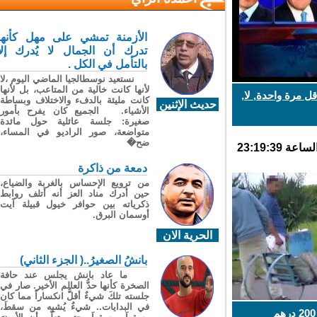
الأزمنة تمشي على مهل كأنها
تدرك أن الجمال لا يُدرك إلا
بالتأمل في الكل .
نستعيد نوسطالجيا الماضي اليوم ،لا
لأنها كانت خالية من المتاعب، بل لأنها
 مرة واحدة, لا,
كانت مليئة بالدفء والاختلاف وبساطة
حديث الإثنين
الأشياء. الجميع كان يفرح بأمور
صغيرة: جلسة عائلية حول مائدة
متواضعة، صور الراديو في المساء،
ضح�
دمعة من ذاكرة
من ترويع الإحساس بالغربة والضياع،
حين أدرك مناد العز أنه أتلف روابط
ذكرياته بين حوافر خيول قبيلة آيت
أوسمان البرق.
الحرية الان
بانشُ الصغيرُ..( الجزء الثاني)
ما عاد بانش يجلس عند حافة
الصخرة كأنها حدُّ العالم الأخير. صار في
جلسته تلكَ شيءٌ أقلُّ انكساراً مما كان
في البدايات.. شيءٌ يُشبِه من سقطَ،