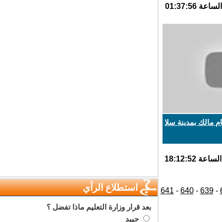
مالك بمدينة سلا
استطلاع الرأي
641
-
640
-
639
بعد قرار وزارة التعليم ماذا تفضل ؟
جييد