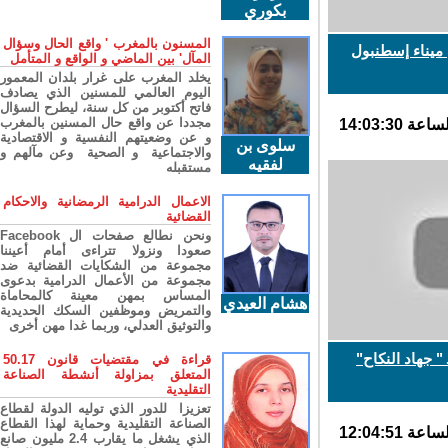
بكوري
المسنون بالمغرب ' واقع الحال وسؤال
يناء إسطنبول
المآل' بين الماضي و الواقع و المتأمل
يخلد المغرب على غرار بلدان المعمور
اليوم العالمي للمسنين الذي يصادف
فاتح أكتوبر من كل سنة، ليطرح السؤال
مجددا عن واقع حال المسنين بالمغرب
و عن وضعيتهم النفسية و الاقتصادية
سلوى بن
والاجتماعية و الصحية وعن مآلهم و
لفقيه
مستقبله
الاعمال الدرامية الرمضانية والاحكام
القضائية
ونحن نطالع صفحات ال Facebook
صعودا ونزولا تتراءى أمام أعيننا
مجموعة من الشكايات القضائية ضد
مجموعة من الأعمال الدرامية بدعوى
المساس بمهن معينة كالمحاماة
هشام العيدي
والتمريض وموظفين السكك الحديدية
والتوثيق العدلي، وربما غدا مهن أخرى
جهاد النكاح"
قراءة في مقتضيات قانون 50.17
المتعلق بمزاولة أنشطة الصناعة
التقليدية
تعزيزا للدور الذي توليه الدولة لقطاع
الصناعة التقليدية وحماية لهذا القطاع
الذي يشغل ما يقارب 2.4 مليون صانع