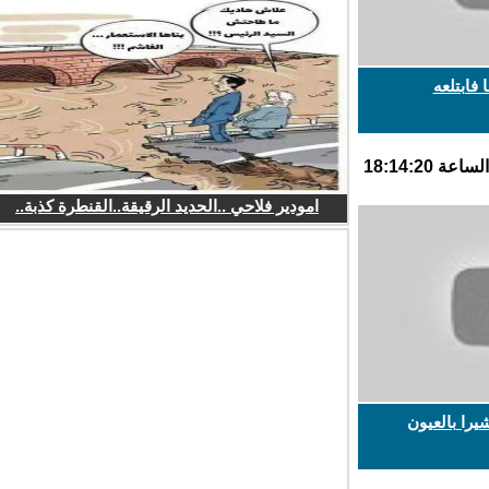
ابتلعه
امودير فلاحي ..الحديد الرقيقة..القنطرة كذبة..