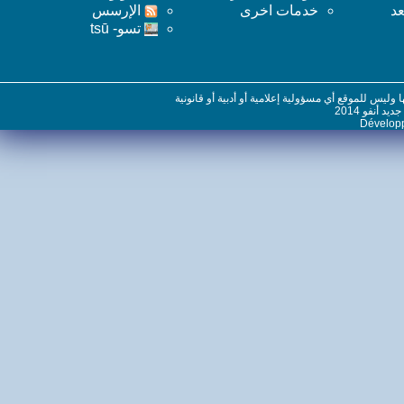
خدمات اخرى
اﻹرسس
تسو- tsū
س للموقع أي مسؤولية إعلامية أو أدبية أو قانونية
نفو 2014
Dévelo