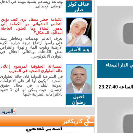
وصانعة ويساهم بنسبة مهمة في الدخل
عفاف كوثر
الوطني الإجمالي.
صابر
الكمامة خطر متنقل ترى كيف يؤدي
التخلص العشوائي من الكمامة إلى
تدهور البيئة؟ وما الحلول العاجلة
لمعالجة المشكل؟
يعرف العالم تهديدات ومخاطر بيئية
على رأسها ارتفاع درجة حرارة الكرة
الأرضية وتلوث الماء والهواء وانقراض
هبة الأصفر
بعض الكائنات وبالتالي اختلال في
التوازن الايكولوجي.
دار البيضاء
المساءلة الحقوقية لمرسوم إعلان
حالة الطوارئ الصحية في المغرب
في الشرعية الدولية فان حالة الطوارئ
الصحية، “يكون لها أثر على الالتزامات
الدولية للبلدان في مجال حقوق
الإنسان، حيث يمكن لها ان لا تتقيد
بالالتزامات المترتبة عليها
فضيل
رضوان
المزيد...
كاريكاتير