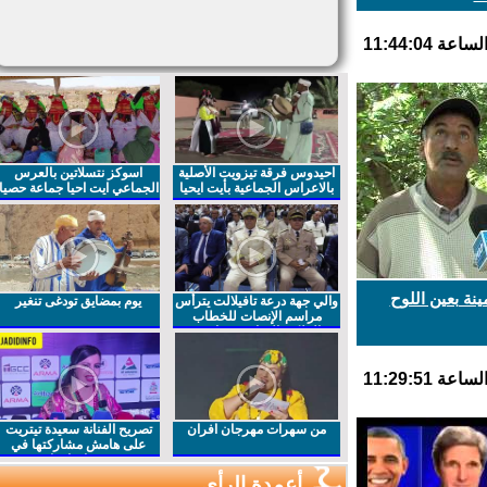
احيدوس فرقة تيزويت الأصلية
اسوكز نتسلاتين بالعرس
بالاعراس الجماعية بأيت ايحيا
الجماعي ايت احيا جماعة حصيا
ة بعين اللوح
والي جهة درعة تافيلالت يترأس
يوم بمضايق تودغى تنغير
مراسم الإنصات للخطاب
الملكي السامي بمناسبة
الذكرى27 لعيد العرش المجيد
من سهرات مهرجان افران
تصريح الفنانة سعيدة تيتريت
على هامش مشاركتها في
مهرجان افران
أعمدة الرأي