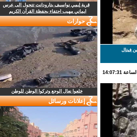
قرية إيمي نواسيف بتارودانت تتحول الى عرس
ايماني مهيب احتفاء بحفظة القرآن الكريم
حوارات
 فيتال
خلعوا نعال الوجع وتركوا الوطن للوطن
إعلانات ورسائل