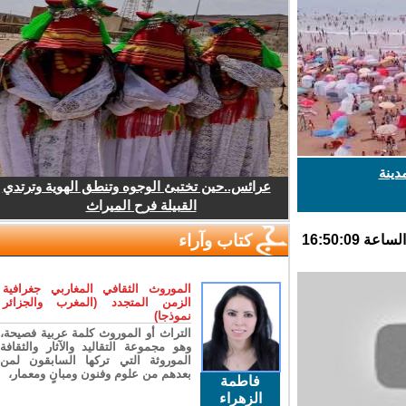
نة
عرائس..حين تختبئ الوجوه وتنطق الهوية وترتدي
القبيلة فرح الميراث
كتاب وآراء
الموروث الثقافي المغاربي جغرافية
الزمن المتجدد (المغرب والجزائر
نموذجا)
التراث أو الموروث كلمة عربية فصيحة،
وهو مجموعة التقاليد والآثار والثقافة
الموروثة التي تركها السابقون لمن
بعدهم من علوم وفنون ومبانٍ ومعمار،
فاطمة
الزهراء