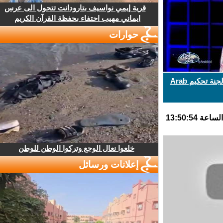
قرية إيمي نواسيف بتارودانت تتحول الى عرس
ايماني مهيب احتفاء بحفظة القرآن الكريم
حوارات
فتاة يابانية تغني بالعربية وتبهر لجنة تحكيم Arab
خلعوا نعال الوجع وتركوا الوطن للوطن
إعلانات ورسائل