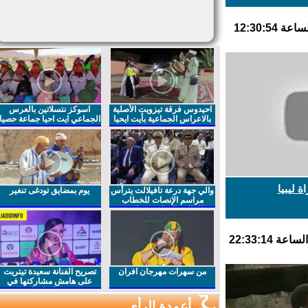
احيدوس فرقة تيزويت الأصلية
اسوكز نتسلاتين بالعرس
بالاعراس الجماعية بأيت ايحيا
الجماعي ايت احيا جماعة حصيا
ليبيا
والي جهة درعة تافيلالت يترأس
يوم بمضايق تودغى تنغير
مراسم الإنصات للخطاب
الملكي السامي بمناسبة
الذكرى27 لعيد العرش المجيد
من سهرات مهرجان افران
تصريح الفنانة سعيدة تيتريت
على هامش مشاركتها في
مهرجان افران
أعمدة الرأي