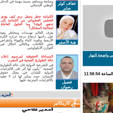
وصانعة ويساهم بنسبة مهمة في الدخل
عفاف كوثر
الوطني الإجمالي.
صابر
الكمامة خطر متنقل ترى كيف يؤدي
التخلص العشوائي من الكمامة إلى
تدهور البيئة؟ وما الحلول العاجلة
لمعالجة المشكل؟
يعرف العالم تهديدات ومخاطر بيئية
على رأسها ارتفاع درجة حرارة الكرة
الأرضية وتلوث الماء والهواء وانقراض
هبة الأصفر
بعض الكائنات وبالتالي اختلال في
التوازن الايكولوجي.
واضحة النهار
المساءلة الحقوقية لمرسوم إعلان
حالة الطوارئ الصحية في المغرب
في الشرعية الدولية فان حالة الطوارئ
الصحية، “يكون لها أثر على الالتزامات
الدولية للبلدان في مجال حقوق
الإنسان، حيث يمكن لها ان لا تتقيد
بالالتزامات المترتبة عليها
فضيل
رضوان
المزيد...
كاريكاتير