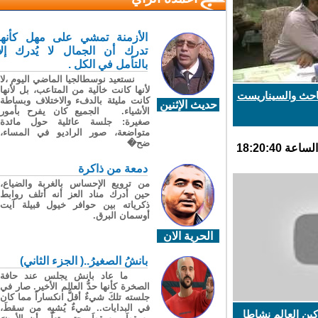
الأزمنة تمشي على مهل كأنها
تدرك أن الجمال لا يُدرك إلا
بالتأمل في الكل .
نستعيد نوسطالجيا الماضي اليوم ،لا
لأنها كانت خالية من المتاعب، بل لأنها
احث والسيناريست
كانت مليئة بالدفء والاختلاف وبساطة
حديث الإثنين
الأشياء. الجميع كان يفرح بأمور
صغيرة: جلسة عائلية حول مائدة
متواضعة، صور الراديو في المساء،
ضح�
دمعة من ذاكرة
من ترويع الإحساس بالغربة والضياع،
حين أدرك مناد العز أنه أتلف روابط
ذكرياته بين حوافر خيول قبيلة آيت
أوسمان البرق.
الحرية الان
بانشُ الصغيرُ..( الجزء الثاني)
ما عاد بانش يجلس عند حافة
الصخرة كأنها حدُّ العالم الأخير. صار في
جلسته تلكَ شيءٌ أقلُّ انكساراً مما كان
في البدايات.. شيءٌ يُشبِه من سقطَ،
ن العالم نشاطا