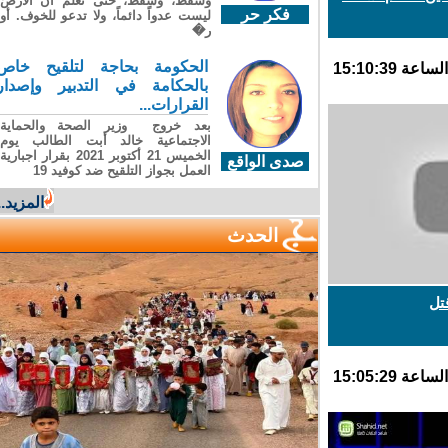
وسقطَ، وسقطَ، حتى تعلّم أن الأرضَ
فكر حر
ليست عدواً دائماً، ولا تدعو للخوف. أو
ر�
الحكومة بحاجة لتلقيح خاص
بالحكامة في التدبير وإصدار
القرارات...
بعد خروج وزير الصحة والحماية
الاجتماعية خالد أبت الطالب يوم
الخميس 21 أكتوبر 2021 بقرار اجبارية
صدى الواقع
العمل بجواز التلقيح ضد كوفيد 19
المزيد...
الحدث
ل