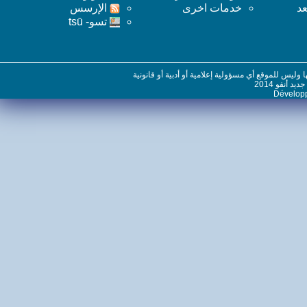
خدمات اخرى
اﻹرسس
تسو- tsū
س للموقع أي مسؤولية إعلامية أو أدبية أو قانونية
نفو 2014
Dévelo