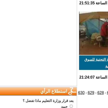
التحتية للسوق
استطلاع الرأي
630
-
629
-
628
بعد قرار وزارة التعليم ماذا تفضل ؟
جييد