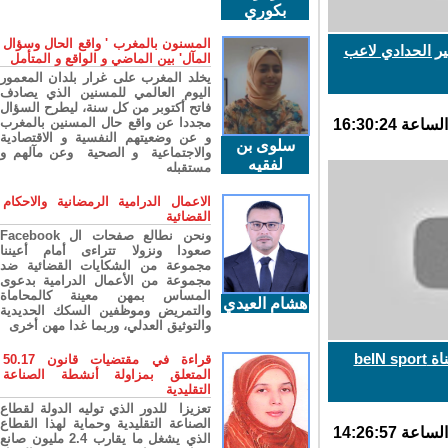
بكوري
المسنون بالمغرب ' واقع الحال وسؤال
 الحدادي لاعب
المآل' بين الماضي و الواقع و المتأمل
يخلد المغرب على غرار بلدان المعمور
اليوم العالمي للمسنين الذي يصادف
فاتح أكتوبر من كل سنة، ليطرح السؤال
مجددا عن واقع حال المسنين بالمغرب
و عن وضعيتهم النفسية و الاقتصادية
سلوى بن
والاجتماعية و الصحية وعن مآلهم و
لفقيه
مستقبله
الاعمال الدرامية الرمضانية والاحكام
القضائية
ونحن نطالع صفحات ال Facebook
صعودا ونزولا تتراءى أمام أعيننا
مجموعة من الشكايات القضائية ضد
مجموعة من الأعمال الدرامية بدعوى
المساس بمهن معينة كالمحاماة
هشام العيدي
والتمريض وموظفين السكك الحديدية
والتوثيق العدلي، وربما غدا مهن أخرى
be
قراءة في مقتضيات قانون 50.17
المتعلق بمزاولة أنشطة الصناعة
التقليدية
تعزيزا للدور الذي توليه الدولة لقطاع
الصناعة التقليدية وحماية لهذا القطاع
الذي يشغل ما يقارب 2.4 مليون صانع