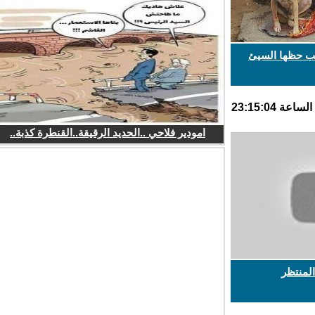
ب حظها السيئ
امودير فلاحي ..الحديد الرقيقة..القنطرة كذبة..
منتظر