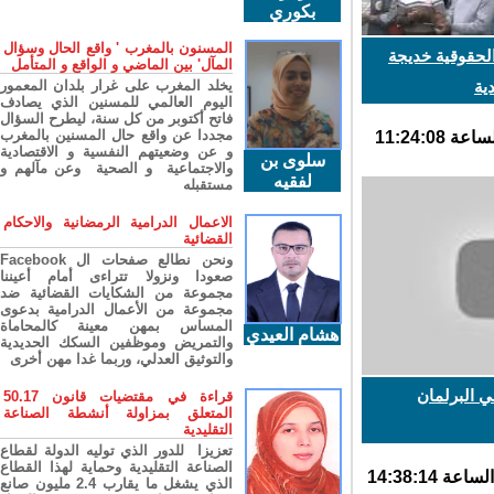
بكوري
المسنون بالمغرب ' واقع الحال وسؤال
حقوقية خديجة
المآل' بين الماضي و الواقع و المتأمل
ة
يخلد المغرب على غرار بلدان المعمور
اليوم العالمي للمسنين الذي يصادف
فاتح أكتوبر من كل سنة، ليطرح السؤال
مجددا عن واقع حال المسنين بالمغرب
و عن وضعيتهم النفسية و الاقتصادية
سلوى بن
والاجتماعية و الصحية وعن مآلهم و
لفقيه
مستقبله
الاعمال الدرامية الرمضانية والاحكام
القضائية
ونحن نطالع صفحات ال Facebook
صعودا ونزولا تتراءى أمام أعيننا
مجموعة من الشكايات القضائية ضد
مجموعة من الأعمال الدرامية بدعوى
المساس بمهن معينة كالمحاماة
هشام العيدي
والتمريض وموظفين السكك الحديدية
والتوثيق العدلي، وربما غدا مهن أخرى
 البرلمان
قراءة في مقتضيات قانون 50.17
المتعلق بمزاولة أنشطة الصناعة
التقليدية
تعزيزا للدور الذي توليه الدولة لقطاع
الصناعة التقليدية وحماية لهذا القطاع
الذي يشغل ما يقارب 2.4 مليون صانع