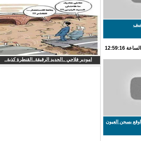
يف
امودير فلاحي ..الحديد الرقيقة..القنطرة كذبة..
قع بسجن العيون