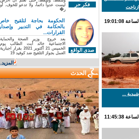
وسقطَ، وسقطَ، حتى تعلّم أن الأرضَ
فكر حر
ليست عدواً دائماً، ولا تدعو للخوف. أو
ناخت
ر�
الحكومة بحاجة لتلقيح خاص
بالحكامة في التدبير وإصدار
القرارات...
بعد خروج وزير الصحة والحماية
الاجتماعية خالد أبت الطالب يوم
الخميس 21 أكتوبر 2021 بقرار اجبارية
صدى الواقع
العمل بجواز التلقيح ضد كوفيد 19
المزيد...
الحدث
دية ...