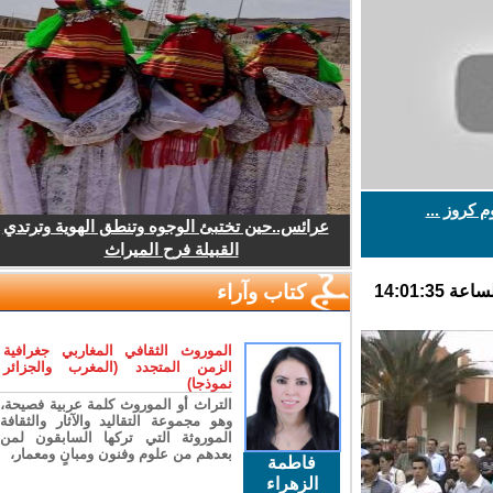
روز ...
عرائس..حين تختبئ الوجوه وتنطق الهوية وترتدي
القبيلة فرح الميراث
كتاب وآراء
الموروث الثقافي المغاربي جغرافية
الزمن المتجدد (المغرب والجزائر
نموذجا)
التراث أو الموروث كلمة عربية فصيحة،
وهو مجموعة التقاليد والآثار والثقافة
الموروثة التي تركها السابقون لمن
بعدهم من علوم وفنون ومبانٍ ومعمار،
فاطمة
الزهراء