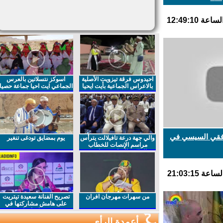
احيدوس فرقة تيزويت الأصلية
اسوكز نتسلاتين بالعرس
بالاعراس الجماعية بأيت ايحيا
الجماعي ايت احيا جماعة حصيا
فقي السيسي في
والي جهة درعة تافيلالت يترأس
يوم بمضايق تودغى تنغير
مراسم الإنصات للخطاب
الملكي السامي بمناسبة
الذكرى27 لعيد العرش المجيد
من سهرات مهرجان افران
تصريح الفنانة سعيدة تيتريت
على هامش مشاركتها في
مهرجان افران
أعمدة الرأي