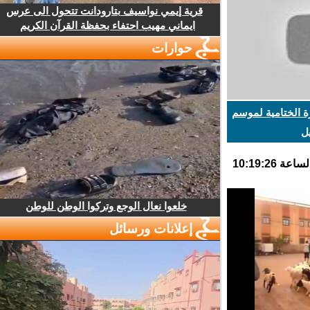
قرية إيمي نواسيف بتارودانت تتحول الى عرس
ايماني مهيب احتفاء بحفظة القرآن الكريم
حوارات
الختامية لموسم
خلعوا نعال الوجع وتركوا الوطن للوطن
إعلانات ورسائل