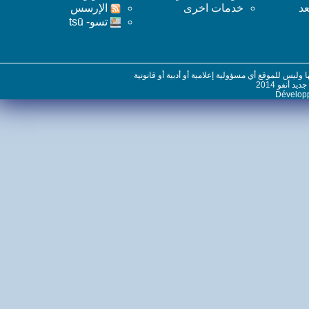
خدمات اخرى
اﻹرسس
تسو- tsū
س للموقع أي مسؤولية إعلامية أو أدبية أو قانونية
نفو 2014
Dévelo