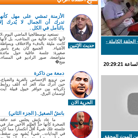
الأزمنة تمشي على مهل كأنها
تدرك أن الجمال لا يُدرك إلا
بالتأمل في الكل .
نستعيد نوسطالجيا الماضي اليوم ،لا
لأنها كانت خالية من المتاعب، بل لأنها
لحلقة الكاملة -
كانت مليئة بالدفء والاختلاف وبساطة
حديث الإثنين
الأشياء. الجميع كان يفرح بأمور
صغيرة: جلسة عائلية حول مائدة
متواضعة، صور الراديو في المساء،
ضح�
دمعة من ذاكرة
من ترويع الإحساس بالغربة والضياع،
حين أدرك مناد العز أنه أتلف روابط
ذكرياته بين حوافر خيول قبيلة آيت
أوسمان البرق.
الحرية الان
بانشُ الصغيرُ..( الجزء الثاني)
ما عاد بانش يجلس عند حافة
الصخرة كأنها حدُّ العالم الأخير. صار في
جلسته تلكَ شيءٌ أقلُّ انكساراً مما كان
في البدايات.. شيءٌ يُشبِه من سقطَ،
ن الموت المحقق