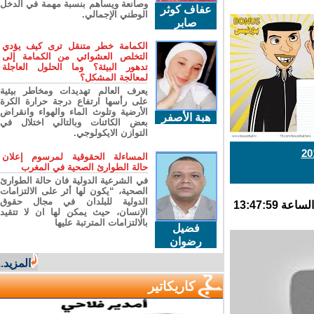
وصانعة ويساهم بنسبة مهمة في الدخل
عفاف كوثر
الوطني الإجمالي.
صابر
الكمامة خطر متنقل ترى كيف يؤدي
التخلص العشوائي من الكمامة إلى
تدهور البيئة؟ وما الحلول العاجلة
لمعالجة المشكل؟
يعرف العالم تهديدات ومخاطر بيئية
على رأسها ارتفاع درجة حرارة الكرة
الأرضية وتلوث الماء والهواء وانقراض
هبة الأصفر
بعض الكائنات وبالتالي اختلال في
التوازن الايكولوجي.
المساءلة الحقوقية لمرسوم إعلان
حالة الطوارئ الصحية في المغرب
في الشرعية الدولية فان حالة الطوارئ
الصحية، “يكون لها أثر على الالتزامات
الدولية للبلدان في مجال حقوق
الإنسان، حيث يمكن لها ان لا تتقيد
بالالتزامات المترتبة عليها
فضيل
رضوان
المزيد...
كاريكاتير