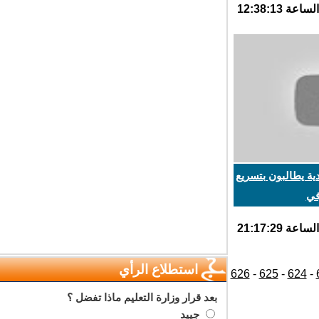
ة يطالبون بتسريع
ي
استطلاع الرأي
626
-
625
-
624
بعد قرار وزارة التعليم ماذا تفضل ؟
جييد