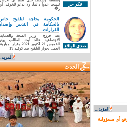
وسقطَ، وسقطَ، حتى تعلّم أن الأرضَ
فكر حر
ليست عدواً دائماً، ولا تدعو للخوف. أو
ر�
الحكومة بحاجة لتلقيح خاص
بالحكامة في التدبير وإصدار
القرارات...
بعد خروج وزير الصحة والحماية
الاجتماعية خالد أبت الطالب يوم
الخميس 21 أكتوبر 2021 بقرار اجبارية
صدى الواقع
العمل بجواز التلقيح ضد كوفيد 19
المزيد...
الحدث
المزيد...
ع أي مسؤولية