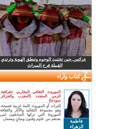
عرائس..حين تختبئ الوجوه وتنطق الهوية وترتدي
القبيلة فرح الميراث
كتاب وآراء
الموروث الثقافي المغاربي جغرافية
الزمن المتجدد (المغرب والجزائر
نموذجا)
التراث أو الموروث كلمة عربية فصيحة،
وهو مجموعة التقاليد والآثار والثقافة
الموروثة التي تركها السابقون لمن
بعدهم من علوم وفنون ومبانٍ ومعمار،
فاطمة
الزهراء