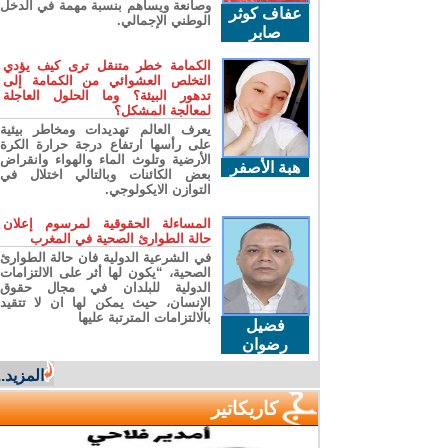
وصانعة ويساهم بنسبة مهمة في الدخل
عفاف كوثر
الوطني الإجمالي.
صابر
الكمامة خطر متنقل ترى كيف يؤدي
التخلص العشوائي من الكمامة إلى
تدهور البيئة؟ وما الحلول العاجلة
لمعالجة المشكل؟
يعرف العالم تهديدات ومخاطر بيئية
على رأسها ارتفاع درجة حرارة الكرة
الأرضية وتلوث الماء والهواء وانقراض
هبة الأصفر
بعض الكائنات وبالتالي اختلال في
التوازن الايكولوجي.
المساءلة الحقوقية لمرسوم إعلان
حالة الطوارئ الصحية في المغرب
في الشرعية الدولية فان حالة الطوارئ
الصحية، “يكون لها أثر على الالتزامات
الدولية للبلدان في مجال حقوق
الإنسان، حيث يمكن لها ان لا تتقيد
بالالتزامات المترتبة عليها
فضيل
رضوان
المزيد...
كاريكاتير