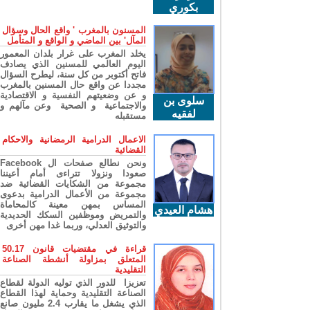
بكوري
المسنون بالمغرب ' واقع الحال وسؤال
المآل' بين الماضي و الواقع و المتأمل
يخلد المغرب على غرار بلدان المعمور
اليوم العالمي للمسنين الذي يصادف
فاتح أكتوبر من كل سنة، ليطرح السؤال
مجددا عن واقع حال المسنين بالمغرب
و عن وضعيتهم النفسية و الاقتصادية
سلوى بن
والاجتماعية و الصحية وعن مآلهم و
لفقيه
مستقبله
الاعمال الدرامية الرمضانية والاحكام
القضائية
ونحن نطالع صفحات ال Facebook
صعودا ونزولا تتراءى أمام أعيننا
مجموعة من الشكايات القضائية ضد
مجموعة من الأعمال الدرامية بدعوى
المساس بمهن معينة كالمحاماة
هشام العيدي
والتمريض وموظفين السكك الحديدية
والتوثيق العدلي، وربما غدا مهن أخرى
قراءة في مقتضيات قانون 50.17
المتعلق بمزاولة أنشطة الصناعة
التقليدية
تعزيزا للدور الذي توليه الدولة لقطاع
الصناعة التقليدية وحماية لهذا القطاع
الذي يشغل ما يقارب 2.4 مليون صانع