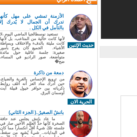
الأزمنة تمشي على مهل كأنها
تدرك أن الجمال لا يُدرك إلا
بالتأمل في الكل .
نستعيد نوسطالجيا الماضي اليوم ،لا
لأنها كانت خالية من المتاعب، بل لأنها
كانت مليئة بالدفء والاختلاف وبساطة
حديث الإثنين
الأشياء. الجميع كان يفرح بأمور
صغيرة: جلسة عائلية حول مائدة
متواضعة، صور الراديو في المساء،
ضح�
دمعة من ذاكرة
من ترويع الإحساس بالغربة والضياع،
حين أدرك مناد العز أنه أتلف روابط
ذكرياته بين حوافر خيول قبيلة آيت
أوسمان البرق.
الحرية الان
بانشُ الصغيرُ..( الجزء الثاني)
ما عاد بانش يجلس عند حافة
الصخرة كأنها حدُّ العالم الأخير. صار في
جلسته تلكَ شيءٌ أقلُّ انكساراً مما كان
في البدايات.. شيءٌ يُشبِه من سقطَ،