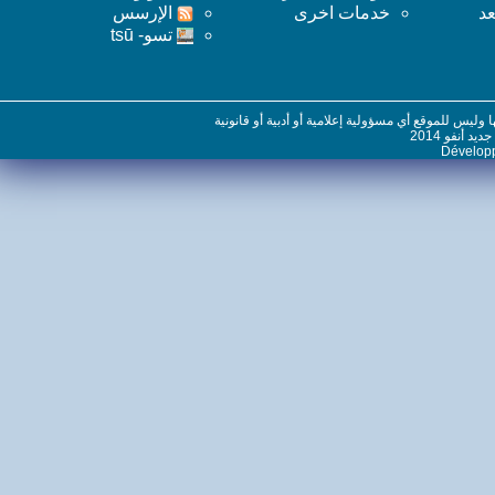
خدمات اخرى
اﻹرسس
تسو- tsū
س للموقع أي مسؤولية إعلامية أو أدبية أو قانونية
نفو 2014
Dévelo