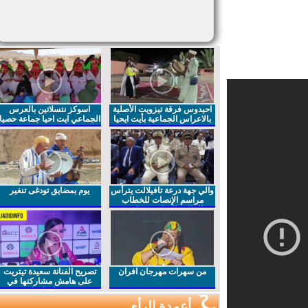
احيدوس فرقة تيزويت الأصلية
اسوكز نتسلاتين بالعرس
بالاعراس الجماعية بأيت ايحيا
الجماعي ايت احيا جماعة حصيا
والي جهة درعة تافيلالت يترأس
يوم بمضايق تودغى تنغير
مراسم الإنصات للخطاب
الملكي السامي بمناسبة
الذكرى27 لعيد العرش المجيد
من سهرات مهرجان افران
تصريح الفنانة سعيدة تيتريت
على هامش مشاركتها في
مهرجان افران
أعمدة الرأي