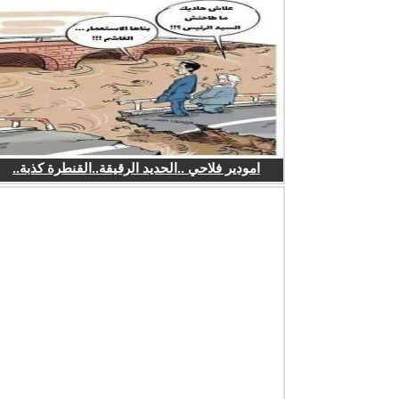
امودير فلاحي ..الحديد الرقيقة..القنطرة كذبة..