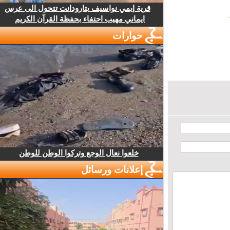
قرية إيمي نواسيف بتارودانت تتحول الى عرس
ايماني مهيب احتفاء بحفظة القرآن الكريم
حوارات
خلعوا نعال الوجع وتركوا الوطن للوطن
إعلانات ورسائل