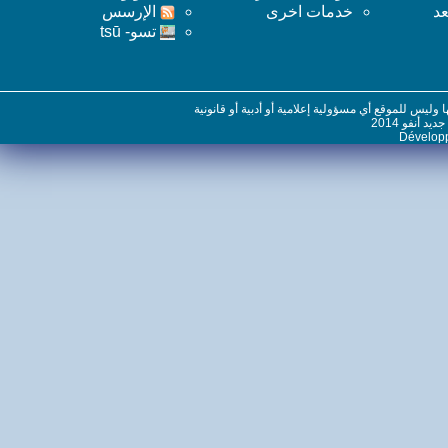
خدمات اخرى
اﻹرسس
تسو- tsū
س للموقع أي مسؤولية إعلامية أو أدبية أو قانونية
نفو 2014
Dévelo