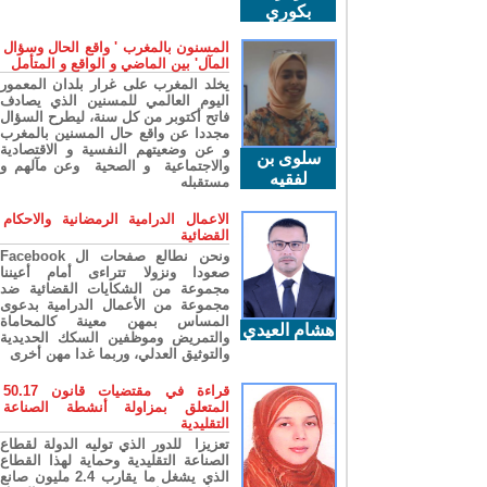
بكوري
المسنون بالمغرب ' واقع الحال وسؤال
المآل' بين الماضي و الواقع و المتأمل
يخلد المغرب على غرار بلدان المعمور
اليوم العالمي للمسنين الذي يصادف
فاتح أكتوبر من كل سنة، ليطرح السؤال
مجددا عن واقع حال المسنين بالمغرب
و عن وضعيتهم النفسية و الاقتصادية
سلوى بن
والاجتماعية و الصحية وعن مآلهم و
لفقيه
مستقبله
الاعمال الدرامية الرمضانية والاحكام
القضائية
ونحن نطالع صفحات ال Facebook
صعودا ونزولا تتراءى أمام أعيننا
مجموعة من الشكايات القضائية ضد
مجموعة من الأعمال الدرامية بدعوى
المساس بمهن معينة كالمحاماة
هشام العيدي
والتمريض وموظفين السكك الحديدية
والتوثيق العدلي، وربما غدا مهن أخرى
قراءة في مقتضيات قانون 50.17
المتعلق بمزاولة أنشطة الصناعة
التقليدية
تعزيزا للدور الذي توليه الدولة لقطاع
الصناعة التقليدية وحماية لهذا القطاع
الذي يشغل ما يقارب 2.4 مليون صانع