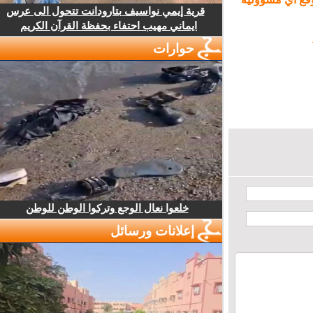
قرية إيمي نواسيف بتارودانت تتحول الى عرس
ايماني مهيب احتفاء بحفظة القرآن الكريم
حوارات
خلعوا نعال الوجع وتركوا الوطن للوطن
إعلانات ورسائل