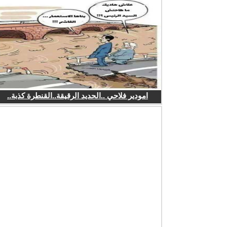
امودير فلاحي ..الحديد الرقيقة..القنطرة كذبة..