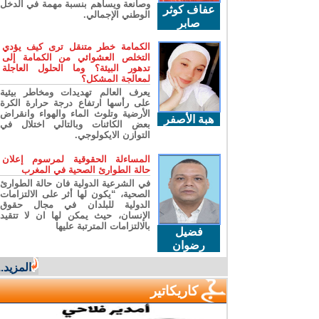
وصانعة ويساهم بنسبة مهمة في الدخل
عفاف كوثر
الوطني الإجمالي.
صابر
الكمامة خطر متنقل ترى كيف يؤدي
التخلص العشوائي من الكمامة إلى
تدهور البيئة؟ وما الحلول العاجلة
لمعالجة المشكل؟
يعرف العالم تهديدات ومخاطر بيئية
على رأسها ارتفاع درجة حرارة الكرة
الأرضية وتلوث الماء والهواء وانقراض
هبة الأصفر
بعض الكائنات وبالتالي اختلال في
التوازن الايكولوجي.
المساءلة الحقوقية لمرسوم إعلان
حالة الطوارئ الصحية في المغرب
في الشرعية الدولية فان حالة الطوارئ
الصحية، “يكون لها أثر على الالتزامات
الدولية للبلدان في مجال حقوق
الإنسان، حيث يمكن لها ان لا تتقيد
بالالتزامات المترتبة عليها
فضيل
رضوان
المزيد...
كاريكاتير