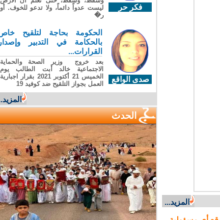
وسقطَ، وسقطَ، حتى تعلّم أن الأرضَ
فكر حر
ليست عدواً دائماً، ولا تدعو للخوف. أو
ر�
الحكومة بحاجة لتلقيح خاص
بالحكامة في التدبير وإصدار
القرارات...
بعد خروج وزير الصحة والحماية
الاجتماعية خالد أبت الطالب يوم
الخميس 21 أكتوبر 2021 بقرار اجبارية
صدى الواقع
العمل بجواز التلقيح ضد كوفيد 19
المزيد...
الحدث
المزيد...
ع أي مسؤولية