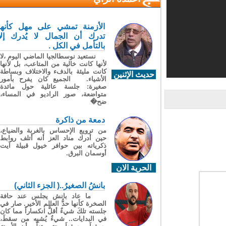
الأزمنة تمشي على مهل كأنها
تدرك أن الجمال لا يُدرك إلا
بالتأمل في الكل .
نستعيد نوسطالجيا الماضي اليوم ،لا
لأنها كانت خالية من المتاعب، بل لأنها
كانت مليئة بالدفء والاختلاف وبساطة
حديث الإثنين
الأشياء. الجميع كان يفرح بأمور
صغيرة: جلسة عائلية حول مائدة
متواضعة، صور الراديو في المساء،
ضح�
دمعة من ذاكرة
من ترويع الإحساس بالغربة والضياع،
حين أدرك مناد العز أنه أتلف روابط
ذكرياته بين حوافر خيول قبيلة آيت
أوسمان البرق.
الحرية الان
بانشُ الصغيرُ..( الجزء الثاني)
ما عاد بانش يجلس عند حافة
الصخرة كأنها حدُّ العالم الأخير. صار في
جلسته تلكَ شيءٌ أقلُّ انكساراً مما كان
في البدايات.. شيءٌ يُشبِه من سقطَ،