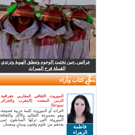
عرائس..حين تختبئ الوجوه وتنطق الهوية وترتدي
القبيلة فرح الميراث
كتاب وآراء
الموروث الثقافي المغاربي جغرافية
الزمن المتجدد (المغرب والجزائر
نموذجا)
التراث أو الموروث كلمة عربية فصيحة،
وهو مجموعة التقاليد والآثار والثقافة
الموروثة التي تركها السابقون لمن
بعدهم من علوم وفنون ومبانٍ ومعمار،
فاطمة
الزهراء