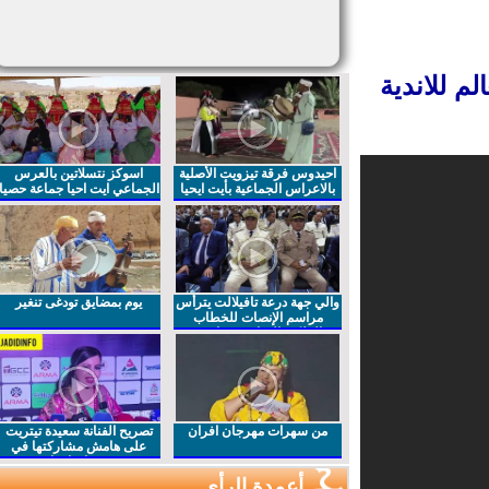
 للاندية
احيدوس فرقة تيزويت الأصلية
اسوكز نتسلاتين بالعرس
بالاعراس الجماعية بأيت ايحيا
الجماعي ايت احيا جماعة حصيا
والي جهة درعة تافيلالت يترأس
يوم بمضايق تودغى تنغير
مراسم الإنصات للخطاب
الملكي السامي بمناسبة
الذكرى27 لعيد العرش المجيد
من سهرات مهرجان افران
تصريح الفنانة سعيدة تيتريت
على هامش مشاركتها في
مهرجان افران
أعمدة الرأي