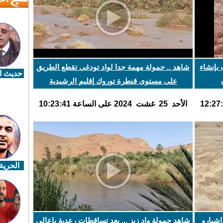
 بإنشاء
شاهد .. حمولة مهمة جدا لواد تودغى تقطع الطريق
حديث ال
على مستوى قنطرة توروك إقليم الرشيدية
اﻷحد 25 غشت 2024 على الساعة 10:23:41
الحرية 
اشبارو
شاهد حمولة واد زيز ... بعد تساقطات رعدية باعالي