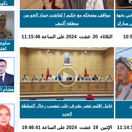
بكو
حي بجهة
مواقف مضحكه مع حكيم ا لفاشت حماد الحو من
ي مبارك
منطقة ألنيف
الثلاثاء 20 غشت 2024 على الساعة 11:15:46
سلوى
لفقي
هشام ال
ن
عامل اقليم تنغير يشرف على تنصيب رجال السلطة
الجدد
اﻹثنين 19 غشت 2024 على الساعة 19:46:41