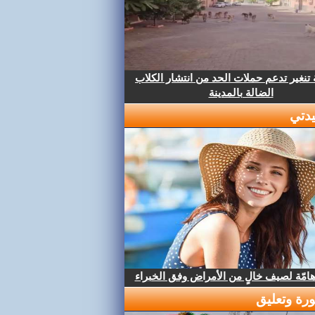
تنغير تدعم حملات الحد من انتشار الكلاب
الضالة بالمدينة
دتي
هامّة لصيف خالٍ من الأمراض وفق الخبراء
رة وتعليق