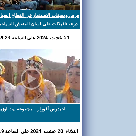
فرص ومعيقات الاستثمار في القطاع السيا
درعة تافيلالت على لسان المنعش السياح
بن اوعوش
21 غشت 2024 على الساعة 10:59:23
احيدوس أقورار... مجموعة ايت اوزي
الثلاثاء 20 غشت 2024 على الساعة 11:14:19