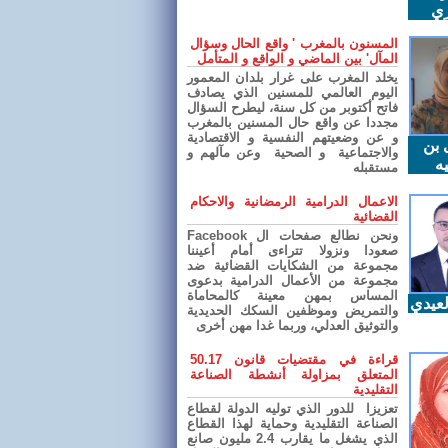
ري
المسنون بالمغرب ' واقع الحال وسؤال
المآل' بين الماضي و الواقع و المتأمل
يخلد المغرب على غرار بلدان المعمور
اليوم العالمي للمسنين الذي يصادف
فاتح أكتوبر من كل سنة، ليطرح السؤال
مجددا عن واقع حال المسنين بالمغرب
و عن وضعيتهم النفسية و الاقتصادية
 بن
والاجتماعية و الصحية وعن مآلهم و
ه
مستقبله
الاعمال الدرامية الرمضانية والاحكام
القضائية
ونحن نطالع صفحات ال Facebook
صعودا ونزولا تتراءى أمام أعيننا
مجموعة من الشكايات القضائية ضد
مجموعة من الأعمال الدرامية بدعوى
المساس بمهن معينة كالمحاماة
عيدي
والتمريض وموظفين السكك الحديدية
والتوثيق العدلي، وربما غدا مهن أخرى
قراءة في مقتضيات قانون 50.17
المتعلق بمزاولة أنشطة الصناعة
التقليدية
تعزيزا للدور الذي توليه الدولة لقطاع
الصناعة التقليدية وحماية لهذا القطاع
الذي يشغل ما يقارب 2.4 مليون صانع