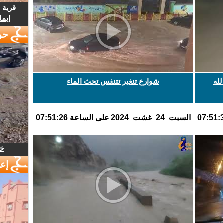
قرية 
ايما
حو
لله
شوارع تنغير تتنفس تحث الماء
السبت 24 غشت 2024 على الساعة 07:51:26
خل
إع