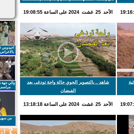
اﻷحد 25 غشت 2024 على الساعة 19:08:55
احيدوس فر
بالاعراس ا
ية
شاهد .. بالتصوير الجوي حالة واحة تودغى بعد
والي جهة د
مراسم 
الفيضان
الملكي 
الذكرى27 لعيد العرش المجيد
اﻷحد 25 غشت 2024 على الساعة 13:18:18
من سهرا
أعم