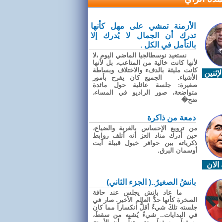
الأزمنة تمشي على مهل كأنها
تدرك أن الجمال لا يُدرك إلا
بالتأمل في الكل .
نستعيد نوسطالجيا الماضي اليوم ،لا
لأنها كانت خالية من المتاعب، بل لأنها
كانت مليئة بالدفء والاختلاف وبساطة
إثنين
الأشياء. الجميع كان يفرح بأمور
صغيرة: جلسة عائلية حول مائدة
متواضعة، صور الراديو في المساء،
ضح�
دمعة من ذاكرة
من ترويع الإحساس بالغربة والضياع،
حين أدرك مناد العز أنه أتلف روابط
ذكرياته بين حوافر خيول قبيلة آيت
أوسمان البرق.
الان
بانشُ الصغيرُ..( الجزء الثاني)
ما عاد بانش يجلس عند حافة
الصخرة كأنها حدُّ العالم الأخير. صار في
جلسته تلكَ شيءٌ أقلُّ انكساراً مما كان
في البدايات.. شيءٌ يُشبِه من سقطَ،