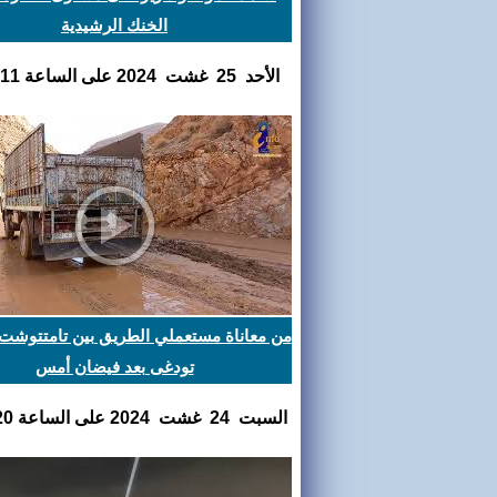
الخنك الرشيدية
اﻷحد 25 غشت 2024 على الساعة 10:23:11
من معاناة مستعملي الطريق بين تامتتوشت
تودغى بعد فيضان أمس
السبت 24 غشت 2024 على الساعة 21:10:20