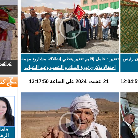
ان رئيس
تنغير : عامل إقليم تنغير يعطي إنطلاقة مشاريع مهمة
عرائس.
احتفالا بذكرى ثورة الملك و الشعب وعيد الشباب
كتا
21 غشت 2024 على الساعة 13:17:50
فاط
الزهر