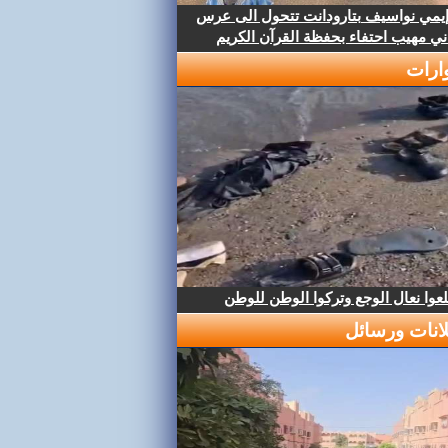
إيمي نواسيف بتارودانت تتحول الى عرس
ني مهيب احتفاء بحفظة القرآن الكريم
ارات
عوا نعال الوجع وتركوا الوطن للوطن
لانات ورسائل