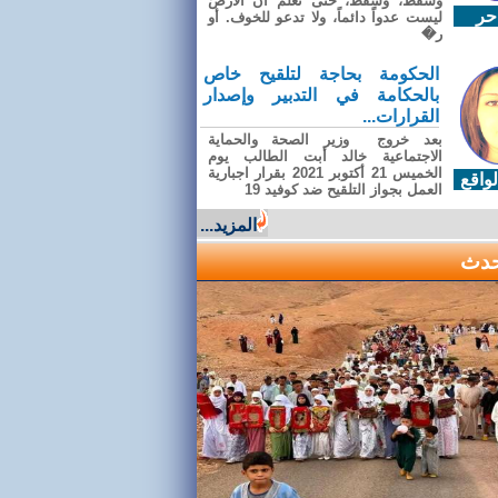
وسقطَ، وسقطَ، حتى تعلّم أن الأرضَ
حر
ليست عدواً دائماً، ولا تدعو للخوف. أو
ر�
الحكومة بحاجة لتلقيح خاص
بالحكامة في التدبير وإصدار
القرارات...
بعد خروج وزير الصحة والحماية
الاجتماعية خالد أبت الطالب يوم
الخميس 21 أكتوبر 2021 بقرار اجبارية
واقع
العمل بجواز التلقيح ضد كوفيد 19
المزيد...
حدث