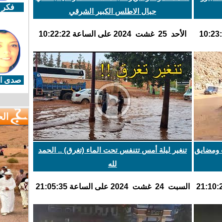
فكر 
جبال الاطلس الكبير الشرقي
اﻷحد 25 غشت 2024 على الساعة 10:22:22
صدى ال
ال
 ومضايق
تنغير ليلة أمس تتنفس تحت الماء (تغرق) .. الحمد
لله
السبت 24 غشت 2024 على الساعة 21:05:35