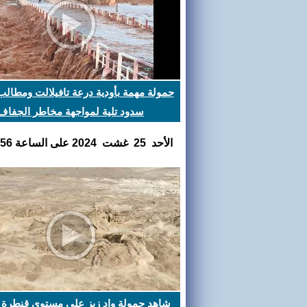
حمولة مهمة بأودية درعة تافيلالت ومطالب
سدود تلية لمواجهة مخاطر الجفاف
اﻷحد 25 غشت 2024 على الساعة 12:27:56
شاهد حمولة واد زيز على مستوى قنطرة 