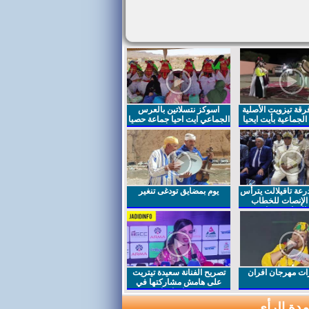
قة تيزويت الأصلية
اسوكز نتسلاتين بالعرس
لجماعية بأيت ايحيا
الجماعي ايت احيا جماعة حصيا
رعة تافيلالت يترأس
يوم بمضايق تودغى تنغير
الإنصات للخطاب
السامي بمناسبة
ت مهرجان افران
تصريح الفنانة سعيدة تيتريت
على هامش مشاركتها في
مهرجان افران
دة الرأي