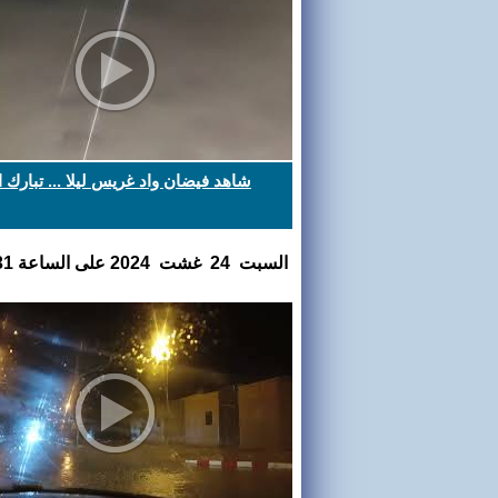
شاهد فيضان واد غريس ليلا ... تبارك ا
السبت 24 غشت 2024 على الساعة 07:51:31