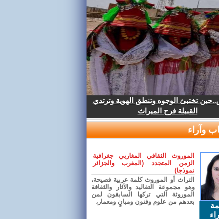
.حين تختبئ الوجوه وتنطق الهوية وترتدي
القبيلة فرح الميراث
ب وآراء
الموروث الثقافي المغاربي جغرافية
الزمن المتجدد (المغرب والجزائر
نموذجا)
التراث أو الموروث كلمة عربية فصيحة،
وهو مجموعة التقاليد والآثار والثقافة
الموروثة التي تركها السابقون لمن
بعدهم من علوم وفنون ومبانٍ ومعمار،
مة
اء