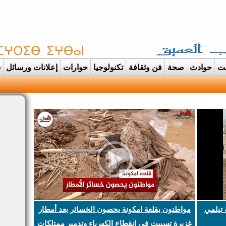
غت
حوادث
صحة
فن وثقافة
تكنولوجيا
حوارات
إعلانات ورسائل
س
دانت تتحول الى عرس ايماني مهيب احتفاء بحفظة ا |
 تيلمي
مواطنون بقلعة امكونة يحصون الخسائر بعد أمطار
غزيرة تسببت في انقطاع الكهرباء وتدمير ممتلكات