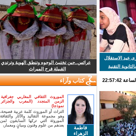
 عيد الاستقلال
عرائس..حين تختبئ الوجوه وتنطق الهوية وترتدي
ثانوية التقنية
القبيلة فرح الميراث
كتاب وآراء
الموروث الثقافي المغاربي جغرافية
الزمن المتجدد (المغرب والجزائر
نموذجا)
التراث أو الموروث كلمة عربية فصيحة،
وهو مجموعة التقاليد والآثار والثقافة
الموروثة التي تركها السابقون لمن
بعدهم من علوم وفنون ومبانٍ ومعمار،
فاطمة
الزهراء