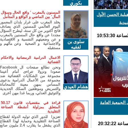
بكوري
المسنون بالمغرب ' واقع الحال وسؤال
يلية الحسن الأول
المآل' بين الماضي و الواقع و المتأمل
دية
يخلد المغرب على غرار بلدان المعمور
اليوم العالمي للمسنين الذي يصادف
فاتح أكتوبر من كل سنة، ليطرح السؤال
مجددا عن واقع حال المسنين بالمغرب
و عن وضعيتهم النفسية و الاقتصادية
سلوى بن
والاجتماعية و الصحية وعن مآلهم و
لفقيه
مستقبله
الاعمال الدرامية الرمضانية والاحكام
القضائية
ونحن نطالع صفحات ال Facebook
صعودا ونزولا تتراءى أمام أعيننا
مجموعة من الشكايات القضائية ضد
مجموعة من الأعمال الدرامية بدعوى
المساس بمهن معينة كالمحاماة
هشام العيدي
والتمريض وموظفين السكك الحديدية
والتوثيق العدلي، وربما غدا مهن أخرى
جمعية العامة
قراءة في مقتضيات قانون 50.17
المتعلق بمزاولة أنشطة الصناعة
التقليدية
تعزيزا للدور الذي توليه الدولة لقطاع
الصناعة التقليدية وحماية لهذا القطاع
الذي يشغل ما يقارب 2.4 مليون صانع