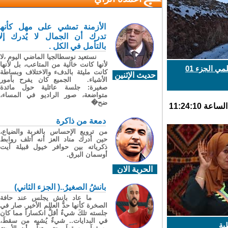
الأزمنة تمشي على مهل كأنها
تدرك أن الجمال لا يُدرك إلا
بالتأمل في الكل .
نستعيد نوسطالجيا الماضي اليوم ،لا
لأنها كانت خالية من المتاعب، بل لأنها
 الجزء 01
كانت مليئة بالدفء والاختلاف وبساطة
حديث الإثنين
الأشياء. الجميع كان يفرح بأمور
صغيرة: جلسة عائلية حول مائدة
متواضعة، صور الراديو في المساء،
ضح�
دمعة من ذاكرة
من ترويع الإحساس بالغربة والضياع،
حين أدرك مناد العز أنه أتلف روابط
ذكرياته بين حوافر خيول قبيلة آيت
أوسمان البرق.
الحرية الان
بانشُ الصغيرُ..( الجزء الثاني)
ما عاد بانش يجلس عند حافة
الصخرة كأنها حدُّ العالم الأخير. صار في
جلسته تلكَ شيءٌ أقلُّ انكساراً مما كان
في البدايات.. شيءٌ يُشبِه من سقطَ،
ة