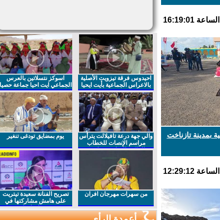
احيدوس فرقة تيزويت الأصلية
اسوكز نتسلاتين بالعرس
بالاعراس الجماعية بأيت ايحيا
الجماعي ايت احيا جماعة حصيا
 بمدينة تازناخت
والي جهة درعة تافيلالت يترأس
يوم بمضايق تودغى تنغير
مراسم الإنصات للخطاب
الملكي السامي بمناسبة
الذكرى27 لعيد العرش المجيد
من سهرات مهرجان افران
تصريح الفنانة سعيدة تيتريت
على هامش مشاركتها في
مهرجان افران
أعمدة الرأي