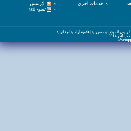
خدمات اخرى
اﻹرسس
تسو- tsū
س للموقع أي مسؤولية إعلامية أو أدبية أو قانونية
نفو 2014
Dévelo