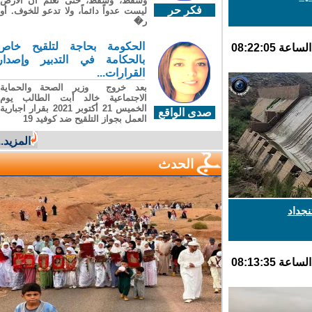
وسقطَ، وسقطَ، حتى تعلّم أن الأرضَ
فكر حر
ليست عدواً دائماً، ولا تدعو للخوف. أو
ر�
الحكومة بحاجة لتلقيح خاص
بالحكامة في التدبير وإصدار
القرارات...
بعد خروج وزير الصحة والحماية
الاجتماعية خالد أبت الطالب يوم
الخميس 21 أكتوبر 2021 بقرار اجبارية
صدى الواقع
العمل بجواز التلقيح ضد كوفيد 19
المزيد...
الحدث
داد