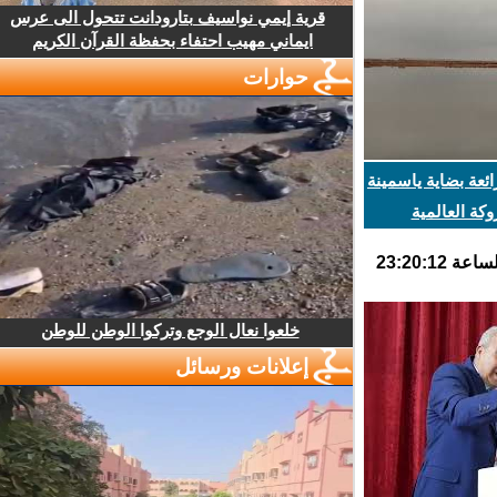
قرية إيمي نواسيف بتارودانت تتحول الى عرس
ايماني مهيب احتفاء بحفظة القرآن الكريم
حوارات
عة بضاية ياسمينة
ة العالمية
خلعوا نعال الوجع وتركوا الوطن للوطن
إعلانات ورسائل