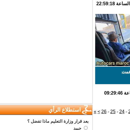
مت
استطلاع الرأي
»
>
26
-
25
-
24
بعد قرار وزارة التعليم ماذا تفضل ؟
جييد