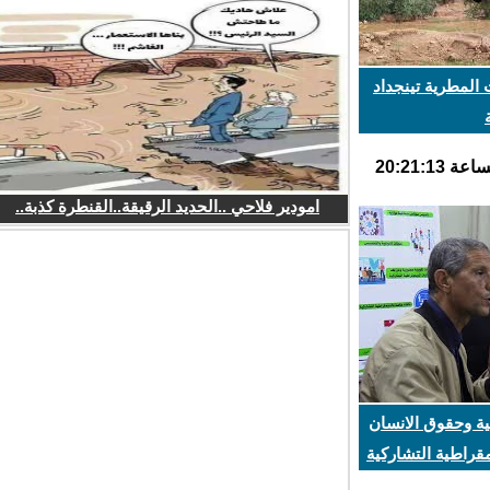
لمطرية تينجداد
امودير فلاحي ..الحديد الرقيقة..القنطرة كذبة..
ة وحقوق الانسان
اطية التشاركية