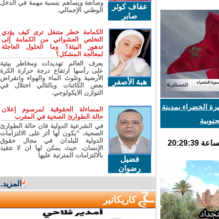
وصانعة ويساهم بنسبة مهمة في الدخل
عفاف كوثر
الوطني الإجمالي.
صابر
الكمامة خطر متنقل ترى كيف يؤدي
التخلص العشوائي من الكمامة إلى
تدهور البيئة؟ وما الحلول العاجلة
لمعالجة المشكل؟
يعرف العالم تهديدات ومخاطر بيئية
على رأسها ارتفاع درجة حرارة الكرة
الأرضية وتلوث الماء والهواء وانقراض
هبة الأصفر
بعض الكائنات وبالتالي اختلال في
التوازن الايكولوجي.
 الخضراء بمدينة
المساءلة الحقوقية لمرسوم إعلان
حالة الطوارئ الصحية في المغرب
وبية
في الشرعية الدولية فان حالة الطوارئ
الصحية، “يكون لها أثر على الالتزامات
الدولية للبلدان في مجال حقوق
الإنسان، حيث يمكن لها ان لا تتقيد
بالالتزامات المترتبة عليها
فضيل
رضوان
المزيد...
كاريكاتير