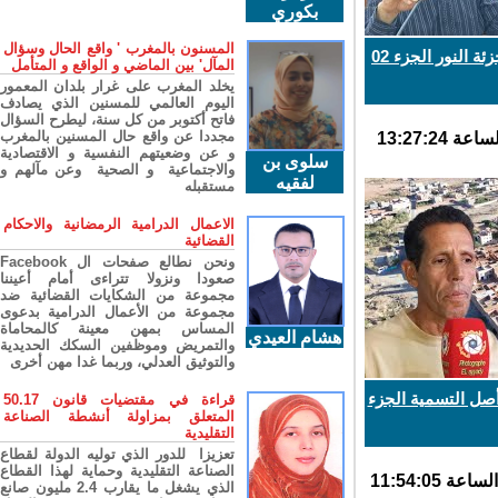
بكوري
المسنون بالمغرب ' واقع الحال وسؤال
النور الجزء 02
المآل' بين الماضي و الواقع و المتأمل
يخلد المغرب على غرار بلدان المعمور
اليوم العالمي للمسنين الذي يصادف
فاتح أكتوبر من كل سنة، ليطرح السؤال
مجددا عن واقع حال المسنين بالمغرب
و عن وضعيتهم النفسية و الاقتصادية
سلوى بن
والاجتماعية و الصحية وعن مآلهم و
لفقيه
مستقبله
الاعمال الدرامية الرمضانية والاحكام
القضائية
ونحن نطالع صفحات ال Facebook
صعودا ونزولا تتراءى أمام أعيننا
مجموعة من الشكايات القضائية ضد
مجموعة من الأعمال الدرامية بدعوى
المساس بمهن معينة كالمحاماة
هشام العيدي
والتمريض وموظفين السكك الحديدية
والتوثيق العدلي، وربما غدا مهن أخرى
صل التسمية الجزء
قراءة في مقتضيات قانون 50.17
المتعلق بمزاولة أنشطة الصناعة
التقليدية
تعزيزا للدور الذي توليه الدولة لقطاع
الصناعة التقليدية وحماية لهذا القطاع
الذي يشغل ما يقارب 2.4 مليون صانع