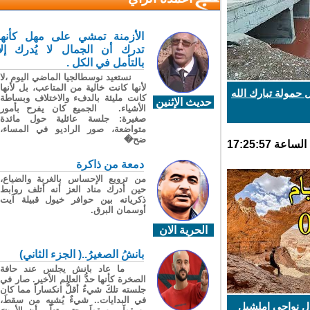
الأزمنة تمشي على مهل كأنها
تدرك أن الجمال لا يُدرك إلا
بالتأمل في الكل .
نستعيد نوسطالجيا الماضي اليوم ،لا
لأنها كانت خالية من المتاعب، بل لأنها
مولة تبارك الله
كانت مليئة بالدفء والاختلاف وبساطة
حديث الإثنين
الأشياء. الجميع كان يفرح بأمور
صغيرة: جلسة عائلية حول مائدة
متواضعة، صور الراديو في المساء،
ضح�
دمعة من ذاكرة
من ترويع الإحساس بالغربة والضياع،
حين أدرك مناد العز أنه أتلف روابط
ذكرياته بين حوافر خيول قبيلة آيت
أوسمان البرق.
الحرية الان
بانشُ الصغيرُ..( الجزء الثاني)
ما عاد بانش يجلس عند حافة
الصخرة كأنها حدُّ العالم الأخير. صار في
جلسته تلكَ شيءٌ أقلُّ انكساراً مما كان
في البدايات.. شيءٌ يُشبِه من سقطَ،
ل نواحي املشيل