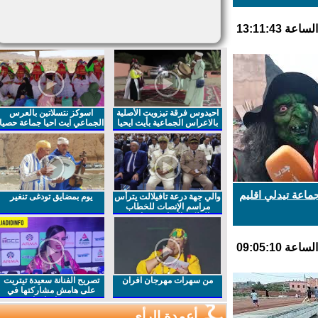
احيدوس فرقة تيزويت الأصلية
اسوكز نتسلاتين بالعرس
بالاعراس الجماعية بأيت ايحيا
الجماعي ايت احيا جماعة حصيا
ماعة تيدلي اقليم
والي جهة درعة تافيلالت يترأس
يوم بمضايق تودغى تنغير
مراسم الإنصات للخطاب
الملكي السامي بمناسبة
الذكرى27 لعيد العرش المجيد
من سهرات مهرجان افران
تصريح الفنانة سعيدة تيتريت
على هامش مشاركتها في
مهرجان افران
أعمدة الرأي