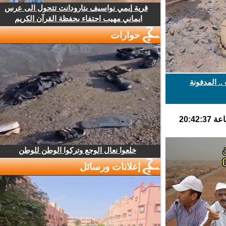
قرية إيمي نواسيف بتارودانت تتحول الى عرس
ايماني مهيب احتفاء بحفظة القرآن الكريم
حوارات
 المدفونة
خلعوا نعال الوجع وتركوا الوطن للوطن
إعلانات ورسائل