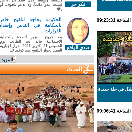
وسقطَ، وسقطَ، حتى تعلّم أن الأرضَ
فكر حر
ليست عدواً دائماً، ولا تدعو للخوف. أو
ر�
الحكومة بحاجة لتلقيح خاص
بالحكامة في التدبير وإصدار
القرارات...
بعد خروج وزير الصحة والحماية
الاجتماعية خالد أبت الطالب يوم
الخميس 21 أكتوبر 2021 بقرار اجبارية
صدى الواقع
العمل بجواز التلقيح ضد كوفيد 19
المزيد...
الحدث
ال في حلة جديدة