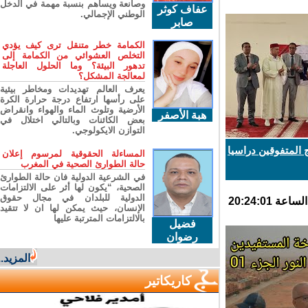
وصانعة ويساهم بنسبة مهمة في الدخل
عفاف كوثر
الوطني الإجمالي.
صابر
الكمامة خطر متنقل ترى كيف يؤدي
التخلص العشوائي من الكمامة إلى
تدهور البيئة؟ وما الحلول العاجلة
لمعالجة المشكل؟
يعرف العالم تهديدات ومخاطر بيئية
على رأسها ارتفاع درجة حرارة الكرة
الأرضية وتلوث الماء والهواء وانقراض
هبة الأصفر
بعض الكائنات وبالتالي اختلال في
التوازن الايكولوجي.
المتفوقين دراسيا
المساءلة الحقوقية لمرسوم إعلان
حالة الطوارئ الصحية في المغرب
في الشرعية الدولية فان حالة الطوارئ
الصحية، “يكون لها أثر على الالتزامات
الدولية للبلدان في مجال حقوق
الإنسان، حيث يمكن لها ان لا تتقيد
بالالتزامات المترتبة عليها
فضيل
رضوان
المزيد...
كاريكاتير