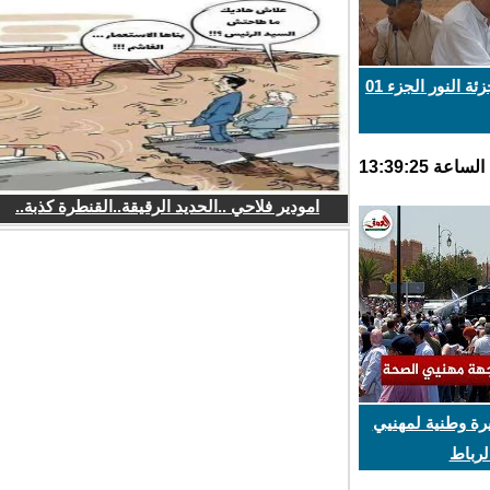
النور الجزء 01
امودير فلاحي ..الحديد الرقيقة..القنطرة كذبة..
 وطنية لمهنيي
رباط