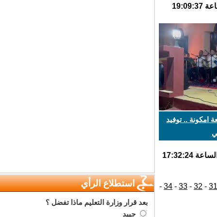
امكونة .. توفيد
استطلاع الرأي
-
34
-
33
-
32
-
بعد قرار وزارة التعليم ماذا تفضل ؟
جييد