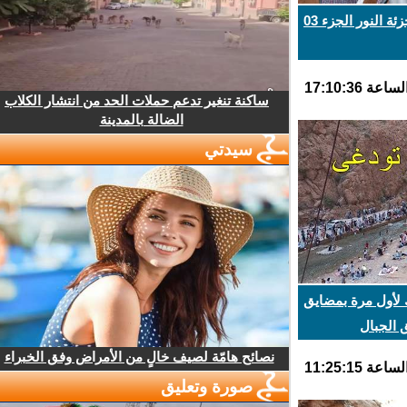
النور الجزء 03
ساكنة تنغير تدعم حملات الحد من انتشار الكلاب
الضالة بالمدينة
سيدتي
لأول مرة بمضايق
لجبال
نصائح هامّة لصيف خالٍ من الأمراض وفق الخبراء
صورة وتعليق