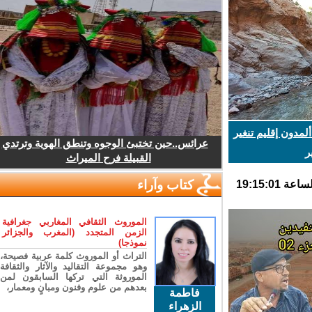
دون إقليم تنغير
عرائس..حين تختبئ الوجوه وتنطق الهوية وترتدي
القبيلة فرح الميراث
كتاب وآراء
الموروث الثقافي المغاربي جغرافية
الزمن المتجدد (المغرب والجزائر
نموذجا)
التراث أو الموروث كلمة عربية فصيحة،
وهو مجموعة التقاليد والآثار والثقافة
الموروثة التي تركها السابقون لمن
بعدهم من علوم وفنون ومبانٍ ومعمار،
فاطمة
الزهراء