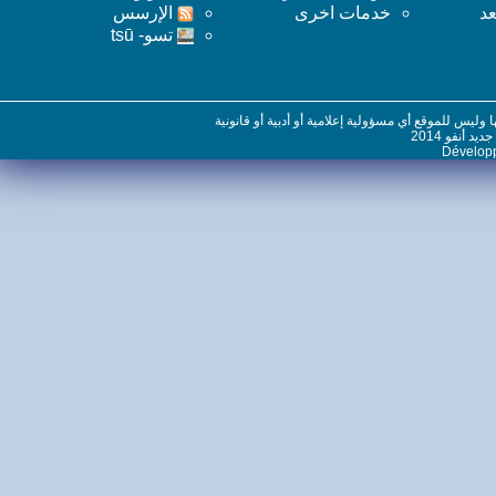
خدمات اخرى
اﻹرسس
تسو- tsū
س للموقع أي مسؤولية إعلامية أو أدبية أو قانونية
نفو 2014
Dévelo