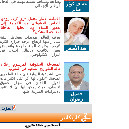
وصانعة ويساهم بنسبة مهمة في الدخل
عفاف كوثر
الوطني الإجمالي.
صابر
الكمامة خطر متنقل ترى كيف يؤدي
التخلص العشوائي من الكمامة إلى
تدهور البيئة؟ وما الحلول العاجلة
لمعالجة المشكل؟
يعرف العالم تهديدات ومخاطر بيئية
على رأسها ارتفاع درجة حرارة الكرة
الأرضية وتلوث الماء والهواء وانقراض
هبة الأصفر
بعض الكائنات وبالتالي اختلال في
التوازن الايكولوجي.
المساءلة الحقوقية لمرسوم إعلان
حالة الطوارئ الصحية في المغرب
في الشرعية الدولية فان حالة الطوارئ
الصحية، “يكون لها أثر على الالتزامات
الدولية للبلدان في مجال حقوق
الإنسان، حيث يمكن لها ان لا تتقيد
بالالتزامات المترتبة عليها
فضيل
رضوان
المزيد...
كاريكاتير