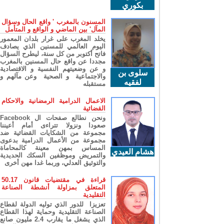
بكوري
المسنون بالمغرب ' واقع الحال وسؤال
المآل' بين الماضي و الواقع و المتأمل
يخلد المغرب على غرار بلدان المعمور
اليوم العالمي للمسنين الذي يصادف
فاتح أكتوبر من كل سنة، ليطرح السؤال
مجددا عن واقع حال المسنين بالمغرب
و عن وضعيتهم النفسية و الاقتصادية
سلوى بن
والاجتماعية و الصحية وعن مآلهم و
لفقيه
مستقبله
الاعمال الدرامية الرمضانية والاحكام
القضائية
ونحن نطالع صفحات ال Facebook
صعودا ونزولا تتراءى أمام أعيننا
مجموعة من الشكايات القضائية ضد
مجموعة من الأعمال الدرامية بدعوى
المساس بمهن معينة كالمحاماة
هشام العيدي
والتمريض وموظفين السكك الحديدية
والتوثيق العدلي، وربما غدا مهن أخرى
قراءة في مقتضيات قانون 50.17
المتعلق بمزاولة أنشطة الصناعة
التقليدية
تعزيزا للدور الذي توليه الدولة لقطاع
الصناعة التقليدية وحماية لهذا القطاع
الذي يشغل ما يقارب 2.4 مليون صانع