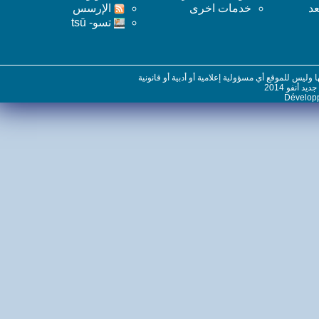
خدمات اخرى
اﻹرسس
تسو- tsū
س للموقع أي مسؤولية إعلامية أو أدبية أو قانونية
نفو 2014
Dévelo