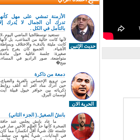
الأزمنة تمشي على مهل كأنها
تدرك أن الجمال لا يُدرك إلا
بالتأمل في الكل .
نستعيد نوسطالجيا الماضي اليوم ،لا
لأنها كانت خالية من المتاعب، بل لأنها
كانت مليئة بالدفء والاختلاف وبساطة
حديث الإثنين
الأشياء. الجميع كان يفرح بأمور
صغيرة: جلسة عائلية حول مائدة
متواضعة، صور الراديو في المساء،
ضح�
دمعة من ذاكرة
من ترويع الإحساس بالغربة والضياع،
حين أدرك مناد العز أنه أتلف روابط
ذكرياته بين حوافر خيول قبيلة آيت
أوسمان البرق.
الحرية الان
بانشُ الصغيرُ..( الجزء الثاني)
ما عاد بانش يجلس عند حافة
الصخرة كأنها حدُّ العالم الأخير. صار في
جلسته تلكَ شيءٌ أقلُّ انكساراً مما كان
في البدايات.. شيءٌ يُشبِه من سقطَ،