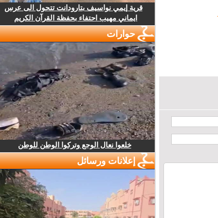
قرية إيمي نواسيف بتارودانت تتحول الى عرس
ايماني مهيب احتفاء بحفظة القرآن الكريم
حوارات
خلعوا نعال الوجع وتركوا الوطن للوطن
إعلانات ورسائل