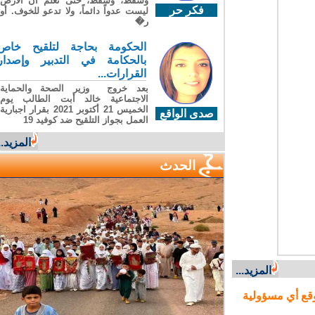
وسقطَ، وسقطَ، حتى تعلّم أن الأرضَ
فكر حر
ليست عدواً دائماً، ولا تدعو للخوف. أو
ر�
الحكومة بحاجة لتلقيح خاص
بالحكامة في التدبير وإصدار
القرارات...
بعد خروج وزير الصحة والحماية
الاجتماعية خالد أبت الطالب يوم
الخميس 21 أكتوبر 2021 بقرار اجبارية
صدى الواقع
العمل بجواز التلقيح ضد كوفيد 19
المزيد...
الحدث
المزيد...
ع أي مسؤولية