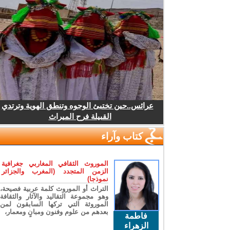
عرائس..حين تختبئ الوجوه وتنطق الهوية وترتدي
القبيلة فرح الميراث
كتاب وآراء
الموروث الثقافي المغاربي جغرافية
الزمن المتجدد (المغرب والجزائر
نموذجا)
التراث أو الموروث كلمة عربية فصيحة،
وهو مجموعة التقاليد والآثار والثقافة
الموروثة التي تركها السابقون لمن
بعدهم من علوم وفنون ومبانٍ ومعمار،
فاطمة
الزهراء