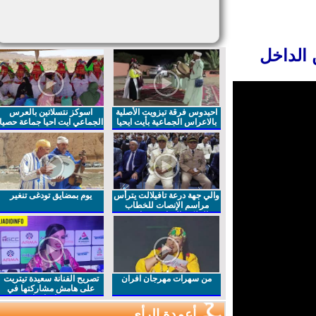
الداخل
احيدوس فرقة تيزويت الأصلية
اسوكز نتسلاتين بالعرس
بالاعراس الجماعية بأيت ايحيا
الجماعي ايت احيا جماعة حصيا
والي جهة درعة تافيلالت يترأس
يوم بمضايق تودغى تنغير
مراسم الإنصات للخطاب
الملكي السامي بمناسبة
الذكرى27 لعيد العرش المجيد
من سهرات مهرجان افران
تصريح الفنانة سعيدة تيتريت
على هامش مشاركتها في
مهرجان افران
أعمدة الرأي