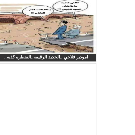
امودير فلاحي ..الحديد الرقيقة..القنطرة كذبة..