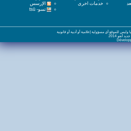
خدمات اخرى
اﻹرسس
تسو- tsū
س للموقع أي مسؤولية إعلامية أو أدبية أو قانونية
نفو 2014
Dévelo