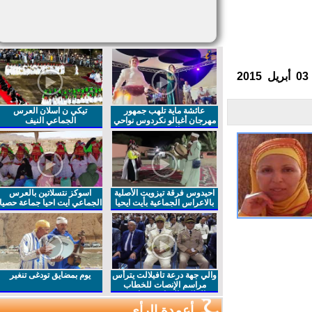
عائشة ماية تلهب جمهور
تيكي ن اسلان العرس
مهرجان أغبالو نكردوس نواحي
الجماعي النيف
الرشيدية
احيدوس فرقة تيزويت الأصلية
اسوكز نتسلاتين بالعرس
بالاعراس الجماعية بأيت ايحيا
الجماعي ايت احيا جماعة حصيا
والي جهة درعة تافيلالت يترأس
يوم بمضايق تودغى تنغير
مراسم الإنصات للخطاب
الملكي السامي بمناسبة
الذكرى27 لعيد العرش المجيد
أعمدة الرأي