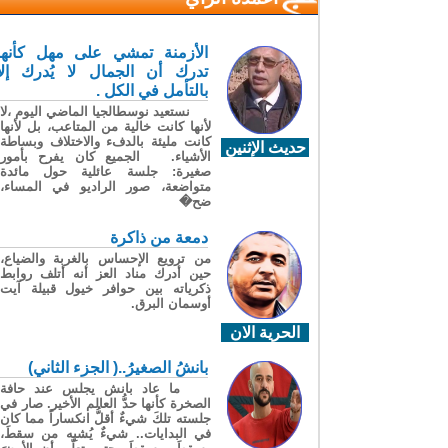
الأزمنة تمشي على مهل كأنها
تدرك أن الجمال لا يُدرك إلا
بالتأمل في الكل .
نستعيد نوسطالجيا الماضي اليوم ،لا
لأنها كانت خالية من المتاعب، بل لأنها
كانت مليئة بالدفء والاختلاف وبساطة
حديث الإثنين
الأشياء. الجميع كان يفرح بأمور
صغيرة: جلسة عائلية حول مائدة
متواضعة، صور الراديو في المساء،
ضح�
دمعة من ذاكرة
من ترويع الإحساس بالغربة والضياع،
حين أدرك مناد العز أنه أتلف روابط
ذكرياته بين حوافر خيول قبيلة آيت
أوسمان البرق.
الحرية الان
بانشُ الصغيرُ..( الجزء الثاني)
ما عاد بانش يجلس عند حافة
الصخرة كأنها حدُّ العالم الأخير. صار في
جلسته تلكَ شيءٌ أقلُّ انكساراً مما كان
في البدايات.. شيءٌ يُشبِه من سقطَ،