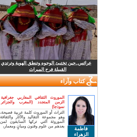
عرائس..حين تختبئ الوجوه وتنطق الهوية وترتدي
القبيلة فرح الميراث
كتاب وآراء
الموروث الثقافي المغاربي جغرافية
الزمن المتجدد (المغرب والجزائر
نموذجا)
التراث أو الموروث كلمة عربية فصيحة،
وهو مجموعة التقاليد والآثار والثقافة
الموروثة التي تركها السابقون لمن
بعدهم من علوم وفنون ومبانٍ ومعمار،
فاطمة
الزهراء