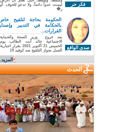
وسقطَ، وسقطَ، حتى تعلّم أن الأرضَ
فكر حر
ليست عدواً دائماً، ولا تدعو للخوف. أو
ر�
الحكومة بحاجة لتلقيح خاص
بالحكامة في التدبير وإصدار
القرارات...
بعد خروج وزير الصحة والحماية
الاجتماعية خالد أبت الطالب يوم
الخميس 21 أكتوبر 2021 بقرار اجبارية
صدى الواقع
العمل بجواز التلقيح ضد كوفيد 19
المزيد...
الحدث