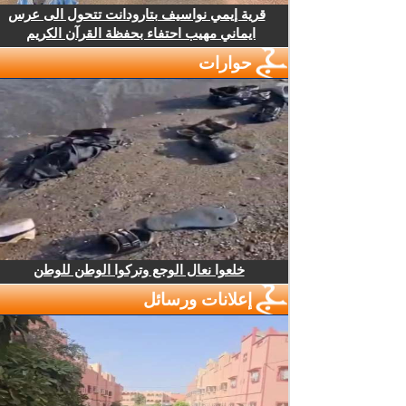
قرية إيمي نواسيف بتارودانت تتحول الى عرس
ايماني مهيب احتفاء بحفظة القرآن الكريم
حوارات
خلعوا نعال الوجع وتركوا الوطن للوطن
إعلانات ورسائل