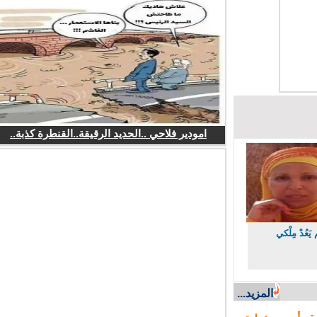
امودير فلاحي ..الحديد الرقيقة..القنطرة كذبة..
ُدْ مِلْكي
المزيد...