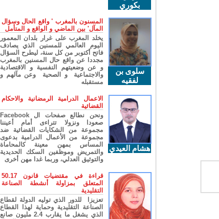
بكوري
المسنون بالمغرب ' واقع الحال وسؤال
المآل' بين الماضي و الواقع و المتأمل
يخلد المغرب على غرار بلدان المعمور
اليوم العالمي للمسنين الذي يصادف
فاتح أكتوبر من كل سنة، ليطرح السؤال
مجددا عن واقع حال المسنين بالمغرب
و عن وضعيتهم النفسية و الاقتصادية
سلوى بن
والاجتماعية و الصحية وعن مآلهم و
لفقيه
مستقبله
الاعمال الدرامية الرمضانية والاحكام
القضائية
ونحن نطالع صفحات ال Facebook
صعودا ونزولا تتراءى أمام أعيننا
مجموعة من الشكايات القضائية ضد
مجموعة من الأعمال الدرامية بدعوى
المساس بمهن معينة كالمحاماة
هشام العيدي
والتمريض وموظفين السكك الحديدية
والتوثيق العدلي، وربما غدا مهن أخرى
قراءة في مقتضيات قانون 50.17
المتعلق بمزاولة أنشطة الصناعة
التقليدية
تعزيزا للدور الذي توليه الدولة لقطاع
الصناعة التقليدية وحماية لهذا القطاع
الذي يشغل ما يقارب 2.4 مليون صانع