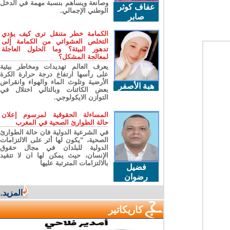
وصانعة ويساهم بنسبة مهمة في الدخل
عفاف كوثر
الوطني الإجمالي.
صابر
الكمامة خطر متنقل ترى كيف يؤدي
التخلص العشوائي من الكمامة إلى
تدهور البيئة؟ وما الحلول العاجلة
لمعالجة المشكل؟
يعرف العالم تهديدات ومخاطر بيئية
على رأسها ارتفاع درجة حرارة الكرة
الأرضية وتلوث الماء والهواء وانقراض
هبة الأصفر
بعض الكائنات وبالتالي اختلال في
التوازن الايكولوجي.
المساءلة الحقوقية لمرسوم إعلان
حالة الطوارئ الصحية في المغرب
في الشرعية الدولية فان حالة الطوارئ
الصحية، “يكون لها أثر على الالتزامات
الدولية للبلدان في مجال حقوق
الإنسان، حيث يمكن لها ان لا تتقيد
بالالتزامات المترتبة عليها
فضيل
رضوان
المزيد...
كاريكاتير