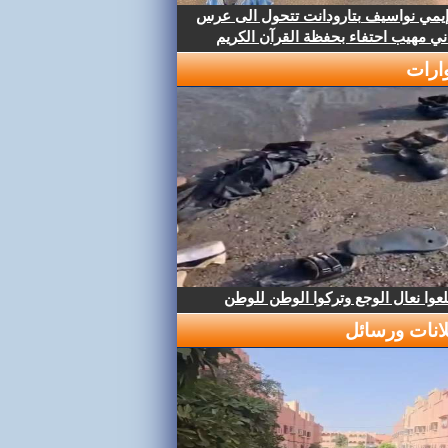
إيمي نواسيف بتارودانت تتحول الى عرس
ني مهيب احتفاء بحفظة القرآن الكريم
ارات
عوا نعال الوجع وتركوا الوطن للوطن
لانات ورسائل