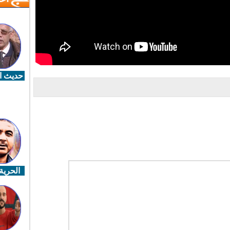
حديث ال
الحرية 