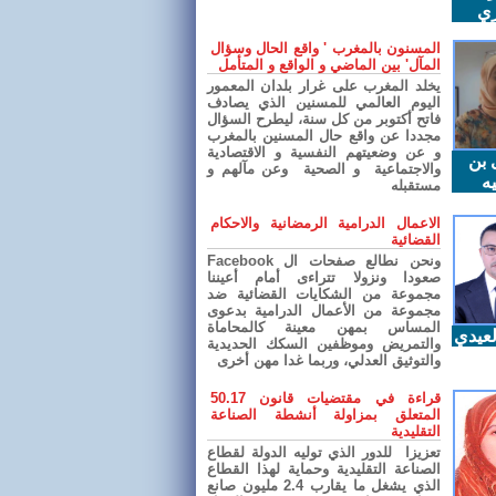
ري
المسنون بالمغرب ' واقع الحال وسؤال
المآل' بين الماضي و الواقع و المتأمل
يخلد المغرب على غرار بلدان المعمور
اليوم العالمي للمسنين الذي يصادف
فاتح أكتوبر من كل سنة، ليطرح السؤال
مجددا عن واقع حال المسنين بالمغرب
و عن وضعيتهم النفسية و الاقتصادية
 بن
والاجتماعية و الصحية وعن مآلهم و
ه
مستقبله
الاعمال الدرامية الرمضانية والاحكام
القضائية
ونحن نطالع صفحات ال Facebook
صعودا ونزولا تتراءى أمام أعيننا
مجموعة من الشكايات القضائية ضد
مجموعة من الأعمال الدرامية بدعوى
المساس بمهن معينة كالمحاماة
عيدي
والتمريض وموظفين السكك الحديدية
والتوثيق العدلي، وربما غدا مهن أخرى
قراءة في مقتضيات قانون 50.17
المتعلق بمزاولة أنشطة الصناعة
التقليدية
تعزيزا للدور الذي توليه الدولة لقطاع
الصناعة التقليدية وحماية لهذا القطاع
الذي يشغل ما يقارب 2.4 مليون صانع