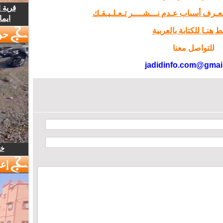
قرية 
تـعـرف أسباب عـدم نـــشــــر تـعـلـيـقـك
ايما
 هنـا للكتابة بالعربية
حو
للتواصل معنا
jadidinfo.com@gmai
خل
إع