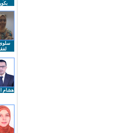
بكو
سلوى
لفقي
هشام ال