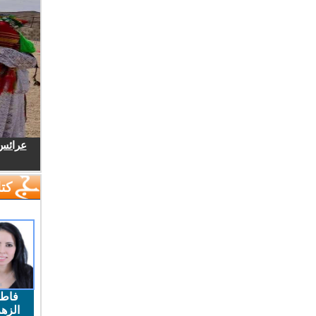
عرائس.
كتا
فاط
الزهر