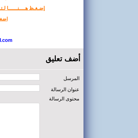
إضـغـظ هــــنــــــا لـ
اضغط
l.com
أضف تعليق
المرسل
عنوان الرسالة
محتوى الرسالة