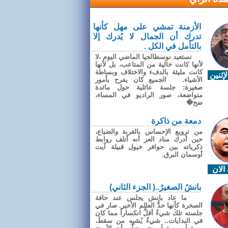
الأزمنة تمشي على مهل كأنها
تدرك أن الجمال لا يُدرك إلا
بالتأمل في الكل .
نستعيد نوسطالجيا الماضي اليوم ،لا
لأنها كانت خالية من المتاعب، بل لأنها
كانت مليئة بالدفء والاختلاف وبساطة
إثنين
الأشياء. الجميع كان يفرح بأمور
صغيرة: جلسة عائلية حول مائدة
متواضعة، صور الراديو في المساء،
ضح�
دمعة من ذاكرة
من ترويع الإحساس بالغربة والضياع،
حين أدرك مناد العز أنه أتلف روابط
ذكرياته بين حوافر خيول قبيلة آيت
أوسمان البرق.
الان
بانشُ الصغيرُ..( الجزء الثاني)
ما عاد بانش يجلس عند حافة
الصخرة كأنها حدُّ العالم الأخير. صار في
جلسته تلكَ شيءٌ أقلُّ انكساراً مما كان
في البدايات.. شيءٌ يُشبِه من سقطَ،