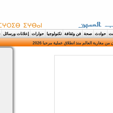
غت
حوادث
صحة
فن وثقافة
تكنولوجيا
حوارات
إعلانات ورسائل
س
دانت تتحول الى |