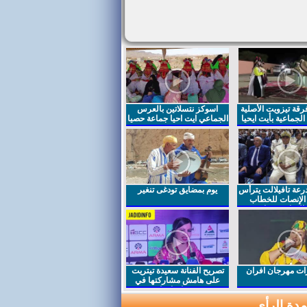
قة تيزويت الأصلية
اسوكز نتسلاتين بالعرس
لجماعية بأيت ايحيا
الجماعي ايت احيا جماعة حصيا
رعة تافيلالت يترأس
يوم بمضايق تودغى تنغير
الإنصات للخطاب
السامي بمناسبة
ت مهرجان افران
تصريح الفنانة سعيدة تيتريت
على هامش مشاركتها في
مهرجان افران
دة الرأي