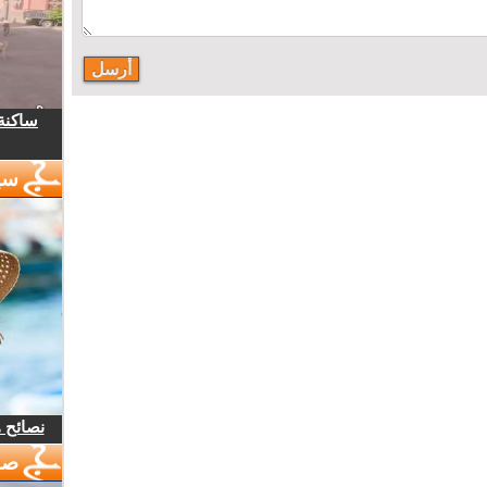
ساكنة 
سي
نصائح 
صو