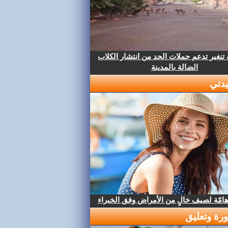
تنغير تدعم حملات الحد من انتشار الكلاب
الضالة بالمدينة
دتي
هامّة لصيف خالٍ من الأمراض وفق الخبراء
رة وتعليق