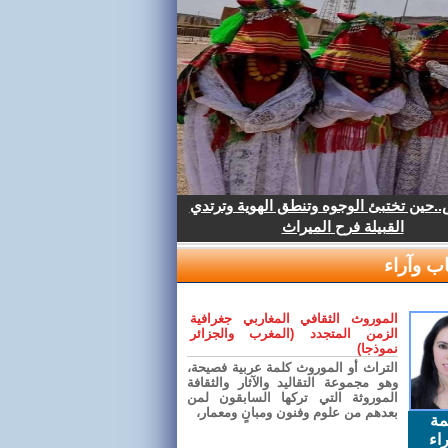
.حين تختبئ الوجوه وتنطق الهوية وترتدي
القبيلة فرح الميراث
ب وآراء
الموروث الثقافي المغاربي جغرافية
الزمن المتجدد (المغرب والجزائر
نموذجا)
التراث أو الموروث كلمة عربية فصيحة،
وهو مجموعة التقاليد والآثار والثقافة
الموروثة التي تركها السابقون لمن
بعدهم من علوم وفنون ومبانٍ ومعمار،
مة
اء