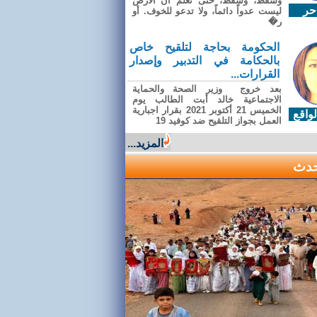
وسقطَ، وسقطَ، حتى تعلّم أن الأرضَ
حر
ليست عدواً دائماً، ولا تدعو للخوف. أو
ر�
الحكومة بحاجة لتلقيح خاص
بالحكامة في التدبير وإصدار
القرارات...
بعد خروج وزير الصحة والحماية
الاجتماعية خالد أبت الطالب يوم
الخميس 21 أكتوبر 2021 بقرار اجبارية
واقع
العمل بجواز التلقيح ضد كوفيد 19
المزيد...
حدث