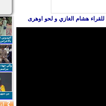
للقراء هشام الغازي و لحو اوهرى
احيدوس فر
بالاعراس ا
والي جهة د
مراسم 
الملكي 
الذكرى27 لعيد العرش المجيد
من سهرا
أعم