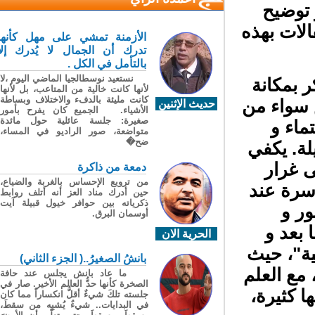
توضيح
لات بهذه
الأزمنة تمشي على مهل كأنها
تدرك أن الجمال لا يُدرك إلا
بالتأمل في الكل .
نستعيد نوسطالجيا الماضي اليوم ،لا
 بمكانة
لأنها كانت خالية من المتاعب، بل لأنها
كانت مليئة بالدفء والاختلاف وبساطة
 سواء من
حديث الإثنين
الأشياء. الجميع كان يفرح بأمور
صغيرة: جلسة عائلية حول مائدة
اء و
متواضعة، صور الراديو في المساء،
ضح�
ة. يكفي
 غرار
دمعة من ذاكرة
من ترويع الإحساس بالغربة والضياع،
سرة عند
حين أدرك مناد العز أنه أتلف روابط
ذكرياته بين حوافر خيول قبيلة آيت
ر و
أوسمان البرق.
 بعد و
الحرية الان
ة"، حيث
بانشُ الصغيرُ..( الجزء الثاني)
مع العلم
ما عاد بانش يجلس عند حافة
الصخرة كأنها حدُّ العالم الأخير. صار في
 كثيرة،
جلسته تلكَ شيءٌ أقلُّ انكساراً مما كان
في البدايات.. شيءٌ يُشبِه من سقطَ،