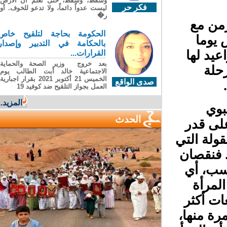
وسقطَ، وسقطَ، حتى تعلّم أن الأرضَ
فكر حر
ليست عدواً دائماً، ولا تدعو للخوف. أو
ر�
من مع
الحكومة بحاجة لتلقيح خاص
 يكون يوم 8 مارس يوما
بالحكامة في التدبير وإصدار
يد لها
القرارات...
بعد خروج وزير الصحة والحماية
حلة
الاجتماعية خالد أبت الطالب يوم
الخميس 21 أكتوبر 2021 بقرار اجبارية
صدى الواقع
العمل بجواز التلقيح ضد كوفيد 19
المزيد...
وي
الحدث
ى قدر
ولة التي
 فنقصان
سب، أي
لمرأة
ت أكثر
رة منها،