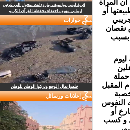
ن المرأة
قرية إيمي نواسيف بتارودانت تتحول الى عرس
يعتها أو
ايماني مهيب احتفاء بحفظة القرآن الكريم
ريبي
حوارات
نقصان
 بسبب
ليوم
ين
حملة
 المقبل
خلعوا نعال الوجع وتركوا الوطن للوطن
صبة
إعلانات ورسائل
 النفوس
ع أو
 و كسب
ور