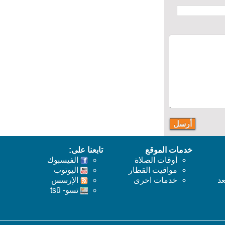
خدمات الموقع
تابعنا على:
أوقات الصلاة
الفيسبوك
مواقيت القطار
اليوتوب
خدمات اخرى
اﻹرسس
تسو- tsū