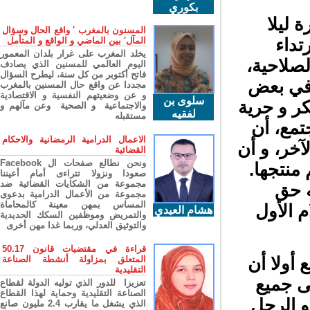
بكوري
ليلا
المسنون بالمغرب ' واقع الحال وسؤال
داء
المآل' بين الماضي و الواقع و المتأمل
يخلد المغرب على غرار بلدان المعمور
لاحية،
اليوم العالمي للمسنين الذي يصادف
فاتح أكتوبر من كل سنة، ليطرح السؤال
 في بعض
مجددا عن واقع حال المسنين بالمغرب
و عن وضعيتهم النفسية و الاقتصادية
سلوى بن
ر و حرية
والاجتماعية و الصحية وعن مآلهم و
لفقيه
مستقبله
مع، أن
الاعمال الدرامية الرمضانية والاحكام
خر، و أن
القضائية
ونحن نطالع صفحات ال Facebook
منتجها.
صعودا ونزولا تتراءى أمام أعيننا
مجموعة من الشكايات القضائية ضد
 حق
مجموعة من الأعمال الدرامية بدعوى
المساس بمهن معينة كالمحاماة
الأول
هشام العيدي
والتمريض وموظفين السكك الحديدية
والتوثيق العدلي، وربما غدا مهن أخرى
قراءة في مقتضيات قانون 50.17
أولا أن
المتعلق بمزاولة أنشطة الصناعة
التقليدية
 جميع
تعزيزا للدور الذي توليه الدولة لقطاع
الصناعة التقليدية وحماية لهذا القطاع
 الرجل
الذي يشغل ما يقارب 2.4 مليون صانع