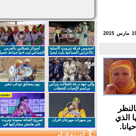
احيدوس فرقة تيزويت الأصلية
اسوكز نتسلاتين بالعرس
بالاعراس الجماعية بأيت ايحيا
الجماعي ايت احيا جماعة حصيا
والي جهة درعة تافيلالت يترأس
يوم بمضايق تودغى تنغير
مراسم الإنصات للخطاب
الملكي السامي بمناسبة
الذكرى27 لعيد العرش المجيد
لنظر
 الذي
من سهرات مهرجان افران
تصريح الفنانة سعيدة تيتريت
على هامش مشاركتها في
انا.
مهرجان افران
أعمدة الرأي