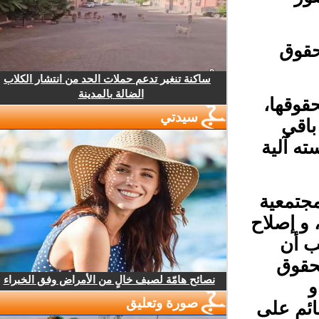
قوق
ساكنة تنغير تدعم حملات الحد من انتشار الكلاب
الضالة بالمدينة
قوقها،
سيدتي
اقي
ه آلية
جتمعية
و إصلاح
 أن
حقوق
نصائح هامّة لصيف خالٍ من الأمراض وفق الخبراء
صورة وتعليق
ئم على