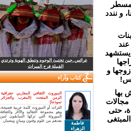
 مسطر
 و نندد
نات
ند
يستشهد
جها
عرائس..حين تختبئ الوجوه وتنطق الهوية وترتدي
القبيلة فرح الميراث
وجها و
كتاب وآراء
س!
بها
الموروث الثقافي المغاربي جغرافية
الزمن المتجدد (المغرب والجزائر
 مجالات
نموذجا)
التراث أو الموروث كلمة عربية فصيحة،
ة، حتى
وهو مجموعة التقاليد والآثار والثقافة
الموروثة التي تركها السابقون لمن
لمبتغى
بعدهم من علوم وفنون ومبانٍ ومعمار،
فاطمة
الزهراء