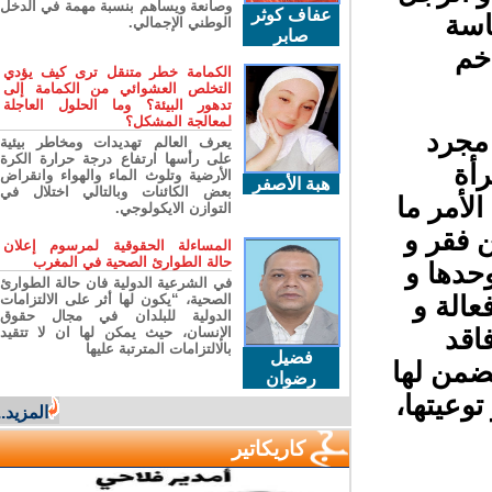
وصانعة ويساهم بنسبة مهمة في الدخل
عفاف كوثر
سة
الوطني الإجمالي.
صابر
خم
الكمامة خطر متنقل ترى كيف يؤدي
التخلص العشوائي من الكمامة إلى
تدهور البيئة؟ وما الحلول العاجلة
لمعالجة المشكل؟
مجرد
يعرف العالم تهديدات ومخاطر بيئية
على رأسها ارتفاع درجة حرارة الكرة
أة
الأرضية وتلوث الماء والهواء وانقراض
هبة الأصفر
بعض الكائنات وبالتالي اختلال في
أمر ما
التوازن الايكولوجي.
 فقر و
المساءلة الحقوقية لمرسوم إعلان
حالة الطوارئ الصحية في المغرب
حدها و
في الشرعية الدولية فان حالة الطوارئ
الة و
الصحية، “يكون لها أثر على الالتزامات
الدولية للبلدان في مجال حقوق
قد
الإنسان، حيث يمكن لها ان لا تتقيد
بالالتزامات المترتبة عليها
فضيل
من لها
رضوان
وعيتها،
المزيد...
كاريكاتير