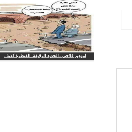
امودير فلاحي ..الحديد الرقيقة..القنطرة كذبة..