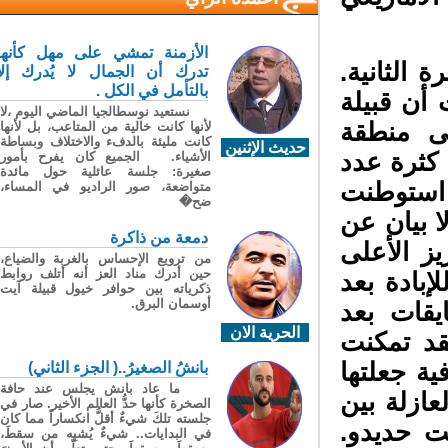
الأزمنة تمشي على مهل كأنها
الثانية.
تدرك أن الجمال لا يُدرك إلا
بالتأمل في الكل .
ن قبيلة
نستعيد نوسطالجيا الماضي اليوم ،لا
ى منطقة
لأنها كانت خالية من المتاعب، بل لأنها
كانت مليئة بالدفء والاختلاف وبساطة
حديث الإثنين
ثرة عدد
الأشياء. الجميع كان يفرح بأمور
صغيرة: جلسة عائلية حول مائدة
 استوطنت
متواضعة، صور الراديو في المساء،
ضح�
، ولا بيان عن
دمعة من ذاكرة
 الأعلى
من ترويع الإحساس بالغربة والضياع،
حين أدرك مناد العز أنه أتلف روابط
بادة بعد
ذكرياته بين حوافر خيول قبيلة آيت
أوسمان البرق.
قات بعد
الحرية الان
د تمكنت
ة جعلتها
بانشُ الصغيرُ..( الجزء الثاني)
ما عاد بانش يجلس عند حافة
ازلة بين
الصخرة كأنها حدُّ العالم الأخير. صار في
جلسته تلكَ شيءٌ أقلُّ انكساراً مما كان
 حديدو.
في البدايات.. شيءٌ يُشبِه من سقطَ،