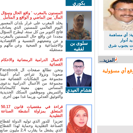
بكوري
المسنون بالمغرب ' واقع الحال وسؤال
المآل' بين الماضي و الواقع و المتأمل
يخلد المغرب على غرار بلدان المعمور
اليوم العالمي للمسنين الذي يصادف
فاتح أكتوبر من كل سنة، ليطرح السؤال
: أي مساهمة
مجددا عن واقع حال المسنين بالمغرب
أدوار
و عن وضعيتهم النفسية و الاقتصادية
سلوى بن
والاجتماعية و الصحية وعن مآلهم و
 بجنوب شرق
لفقيه
مستقبله
المزيد...
الاعمال الدرامية الرمضانية والاحكام
القضائية
ونحن نطالع صفحات ال Facebook
ع أي مسؤولية
صعودا ونزولا تتراءى أمام أعيننا
مجموعة من الشكايات القضائية ضد
مجموعة من الأعمال الدرامية بدعوى
المساس بمهن معينة كالمحاماة
هشام العيدي
والتمريض وموظفين السكك الحديدية
والتوثيق العدلي، وربما غدا مهن أخرى
قراءة في مقتضيات قانون 50.17
المتعلق بمزاولة أنشطة الصناعة
التقليدية
تعزيزا للدور الذي توليه الدولة لقطاع
الصناعة التقليدية وحماية لهذا القطاع
الذي يشغل ما يقارب 2.4 مليون صانع