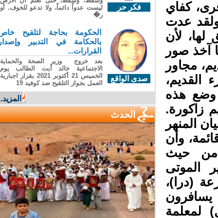
وسقطَ، وسقطَ، حتى تعلّم أن الأرضَ
رى، كفاي
فكر حر
ليست عدواً دائماً، ولا تدعو للخوف. أو
ر�
ولقد عدت
الحكومة بحاجة لتلقيح خاص
لها، لأن
بالحكامة في التدبير وإصدار
 آخذ صور
القرارات...
بعد خروج وزير الصحة والحماية
م، مجاور
الاجتماعية خالد أبت الطالب يوم
الخميس 21 أكتوبر 2021 بقرار اجبارية
 القديم،
صدى الواقع
العمل بجواز التلقيح ضد كوفيد 19
وضع هذه
المزيد...
 زاكورة.
الحدث
ن المنهر
ئمة، وأن
من حيث
ر الموتى
ة (درا)،
يسافرون
 لمعلمة