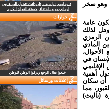
وهو صخر
قرية إيمي نواسيف بتارودانت تتحول الى عرس
ايماني مهيب احتفاء بحفظة القرآن الكريم
حوارات
كون عامة
هل لذلك
 الرمزي
ن المادي
الأحوال،
إنسان في
الإقليمي
ل أهمية
خلعوا نعال الوجع وتركوا الوطن للوطن
 أن سكان
إعلانات ورسائل
ور، مما
(باليث)