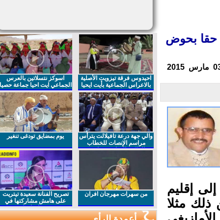
 حقا بحوض
احيدوس فرقة تيزويت الأصلية
اسوكز نتسلاتين بالعرس
بالاعراس الجماعية بأيت ايحيا
الجماعي ايت احيا جماعة حصيا
والي جهة درعة تافيلالت يترأس
يوم بمضايق تودغى تنغير
مراسم الإنصات للخطاب
الملكي السامي بمناسبة
الذكرى27 لعيد العرش المجيد
لى إقليم
من سهرات مهرجان افران
تصريح الفنانة سعيدة تيتريت
لك مثلا
على هامش مشاركتها في
مهرجان افران
أمازيغي
أعمدة الرأي