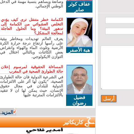
وصانعة ويساهم بنسبة مهمة في الدخل
عفاف كوثر
الوطني الإجمالي.
صابر
الكمامة خطر متنقل ترى كيف يؤدي
التخلص العشوائي من الكمامة إلى
تدهور البيئة؟ وما الحلول العاجلة
لمعالجة المشكل؟
يعرف العالم تهديدات ومخاطر بيئية
على رأسها ارتفاع درجة حرارة الكرة
الأرضية وتلوث الماء والهواء وانقراض
هبة الأصفر
بعض الكائنات وبالتالي اختلال في
التوازن الايكولوجي.
المساءلة الحقوقية لمرسوم إعلان
حالة الطوارئ الصحية في المغرب
في الشرعية الدولية فان حالة الطوارئ
الصحية، “يكون لها أثر على الالتزامات
الدولية للبلدان في مجال حقوق
الإنسان، حيث يمكن لها ان لا تتقيد
بالالتزامات المترتبة عليها
فضيل
رضوان
المزيد...
كاريكاتير