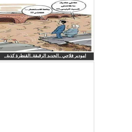
امودير فلاحي ..الحديد الرقيقة..القنطرة كذبة..