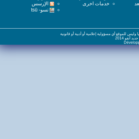
خدمات اخرى
اﻹرسس
تسو- tsū
س للموقع أي مسؤولية إعلامية أو أدبية أو قانونية
نفو 2014
Dévelo