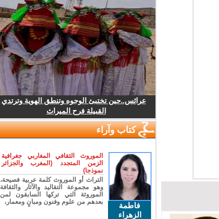
عرائس..حين تختبئ الوجوه وتنطق الهوية وترتدي
القبيلة فرح الميراث
كتاب وآراء
الموروث الثقافي المغاربي جغرافية
الزمن المتجدد (المغرب والجزائر
نموذجا)
التراث أو الموروث كلمة عربية فصيحة،
وهو مجموعة التقاليد والآثار والثقافة
الموروثة التي تركها السابقون لمن
بعدهم من علوم وفنون ومبانٍ ومعمار،
فاطمة
الزهراء