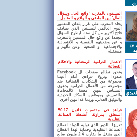
ري
المسنون بالمغرب ' واقع الحال وسؤال
المآل' بين الماضي و الواقع و المتأمل
يخلد المغرب على غرار بلدان المعمور
اليوم العالمي للمسنين الذي يصادف
فاتح أكتوبر من كل سنة، ليطرح السؤال
مجددا عن واقع حال المسنين بالمغرب
و عن وضعيتهم النفسية و الاقتصادية
 بن
والاجتماعية و الصحية وعن مآلهم و
ه
مستقبله
الاعمال الدرامية الرمضانية والاحكام
القضائية
ونحن نطالع صفحات ال Facebook
صعودا ونزولا تتراءى أمام أعيننا
مجموعة من الشكايات القضائية ضد
مجموعة من الأعمال الدرامية بدعوى
المساس بمهن معينة كالمحاماة
عيدي
والتمريض وموظفين السكك الحديدية
والتوثيق العدلي، وربما غدا مهن أخرى
قراءة في مقتضيات قانون 50.17
المتعلق بمزاولة أنشطة الصناعة
التقليدية
تعزيزا للدور الذي توليه الدولة لقطاع
الصناعة التقليدية وحماية لهذا القطاع
الذي يشغل ما يقارب 2.4 مليون صانع