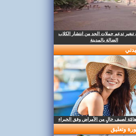
تنغير تدعم حملات الحد من انتشار الكلاب
الضالة بالمدينة
دتي
هامّة لصيف خالٍ من الأمراض وفق الخبراء
رة وتعليق