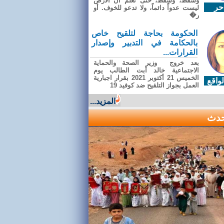
وسقطَ، وسقطَ، حتى تعلّم أن الأرضَ
حر
ليست عدواً دائماً، ولا تدعو للخوف. أو
ر�
الحكومة بحاجة لتلقيح خاص
بالحكامة في التدبير وإصدار
القرارات...
بعد خروج وزير الصحة والحماية
الاجتماعية خالد أبت الطالب يوم
الخميس 21 أكتوبر 2021 بقرار اجبارية
واقع
العمل بجواز التلقيح ضد كوفيد 19
المزيد...
حدث