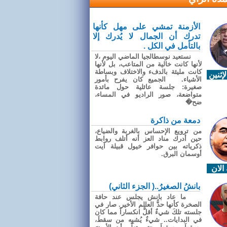
الأزمنة تمشي على مهل كأنها
تدرك أن الجمال لا يُدرك إلا
بالتأمل في الكل .
نستعيد نوسطالجيا الماضي اليوم ،لا
لأنها كانت خالية من المتاعب، بل لأنها
كانت مليئة بالدفء والاختلاف وبساطة
إثنين
الأشياء. الجميع كان يفرح بأمور
صغيرة: جلسة عائلية حول مائدة
متواضعة، صور الراديو في المساء،
ضح�
دمعة من ذاكرة
من ترويع الإحساس بالغربة والضياع،
حين أدرك مناد العز أنه أتلف روابط
ذكرياته بين حوافر خيول قبيلة آيت
أوسمان البرق.
الان
بانشُ الصغيرُ..( الجزء الثاني)
ما عاد بانش يجلس عند حافة
الصخرة كأنها حدُّ العالم الأخير. صار في
جلسته تلكَ شيءٌ أقلُّ انكساراً مما كان
في البدايات.. شيءٌ يُشبِه من سقطَ،