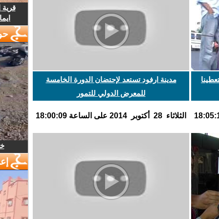
قرية 
ايما
حو
عطينا
مدينة ارفود تستعد لإحتضان الدورة الخامسة
للمعرض الدولي للتمور
الثلاثاء 28 أكتوبر 2014 على الساعة 18:00:09
خل
إع