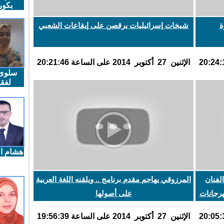
بكو
ة
شيخات إسرائيليات يرقصن على إيقاعات الشعبي
اﻹثنين 27 أكتوبر 2014 على الساعة 20:21:46
سلوى
لفقي
هشام ال
لفنان
المرزوقي يهاجم مقدم برنامج .. ويلقنه اللغة العربية
هرجانات
على أصولها
اﻹثنين 27 أكتوبر 2014 على الساعة 19:56:39