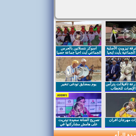
قة تيزويت الأصلية
اسوكز نتسلاتين بالعرس
لجماعية بأيت ايحيا
الجماعي ايت احيا جماعة حصيا
رعة تافيلالت يترأس
يوم بمضايق تودغى تنغير
الإنصات للخطاب
السامي بمناسبة
ت مهرجان افران
تصريح الفنانة سعيدة تيتريت
على هامش مشاركتها في
مهرجان افران
دة الرأي