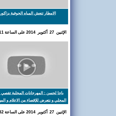
الامطار تنعش المياه الجوفية بزاكور
اﻹثنين 27 أكتوبر 2014 على الساعة 20:24:11
باحا لحسن : المهرجانات المحلية تقصي ا
المحلي و نتعرض للإقصاء من الاعلام و الم
اﻹثنين 27 أكتوبر 2014 على الساعة 20:05:32