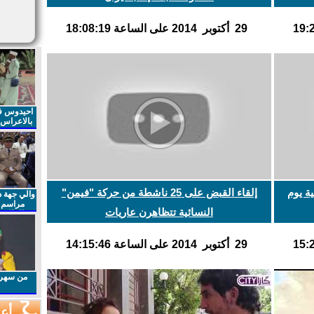
29 أكتوبر 2014 على الساعة 18:08:19
احيدوس فر
بالاعراس ا
ة يوم
إلقاء القبض على 25 ناشطة من حركة "فيمن"
والي جهة د
مراسم 
النسائية تتظاهرن عاريات
الملكي 
الذكرى27 لعيد العرش المجيد
29 أكتوبر 2014 على الساعة 14:15:46
من سهرا
أعم