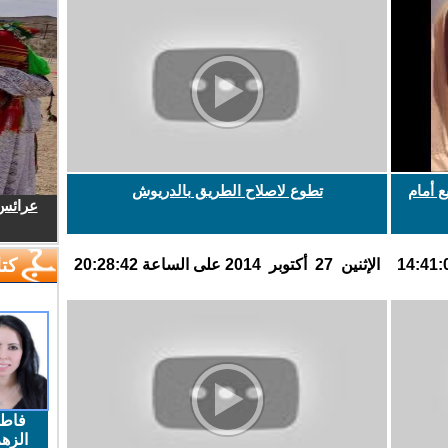
ع أمام
تطوع لاصلاح الطريق بالدريوش
عرائس.
كتا
اﻹثنين 27 أكتوبر 2014 على الساعة 20:28:42
فاط
الزهر