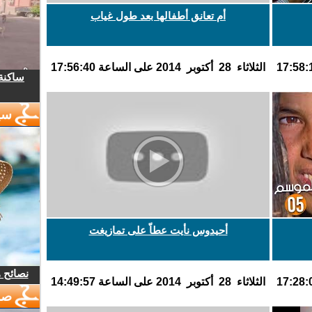
أم تعانق أطفالها بعد طول غياب
الثلاثاء 28 أكتوبر 2014 على الساعة 17:56:40
ساكنة 
سي
أحيدوس نأيت عطاّ على تمازيغت
نصائح 
الثلاثاء 28 أكتوبر 2014 على الساعة 14:49:57
صو