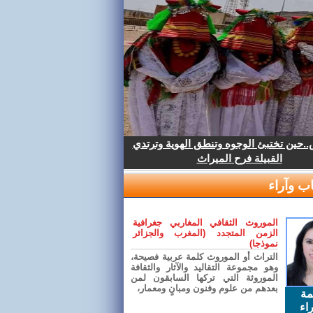
.حين تختبئ الوجوه وتنطق الهوية وترتدي
القبيلة فرح الميراث
ب وآراء
الموروث الثقافي المغاربي جغرافية
الزمن المتجدد (المغرب والجزائر
نموذجا)
التراث أو الموروث كلمة عربية فصيحة،
وهو مجموعة التقاليد والآثار والثقافة
الموروثة التي تركها السابقون لمن
بعدهم من علوم وفنون ومبانٍ ومعمار،
مة
اء