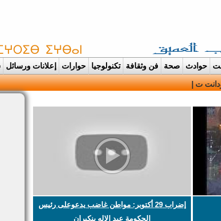
غت
حوادث
صحة
فن وثقافة
تكنولوجيا
حوارات
إعلانات ورسائل
س
دانت تتحول الى عرس ايماني مهيب احتفاء بحفظة القرآن الكريم
إضراب 29 أكتوبر: مواطن غاضب يدعوعلى رئيس
الحكومة عبد الإله بنكيران