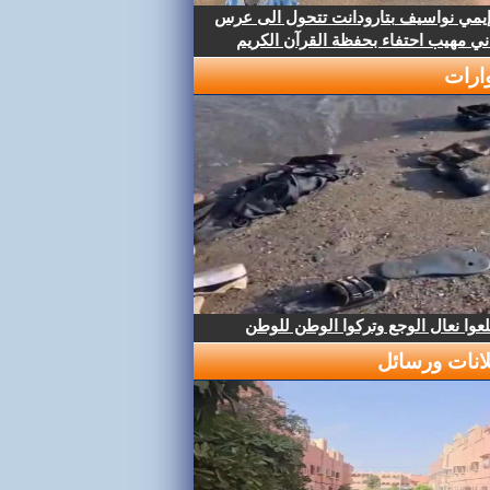
إيمي نواسيف بتارودانت تتحول الى عرس
ني مهيب احتفاء بحفظة القرآن الكريم
ارات
عوا نعال الوجع وتركوا الوطن للوطن
لانات ورسائل