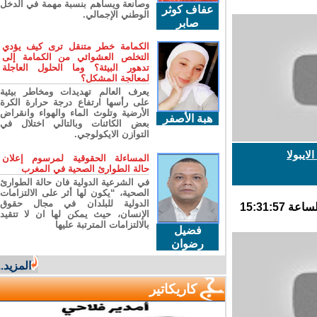
وصانعة ويساهم بنسبة مهمة في الدخل
عفاف كوثر
الوطني الإجمالي.
صابر
الكمامة خطر متنقل ترى كيف يؤدي
التخلص العشوائي من الكمامة إلى
تدهور البيئة؟ وما الحلول العاجلة
لمعالجة المشكل؟
يعرف العالم تهديدات ومخاطر بيئية
على رأسها ارتفاع درجة حرارة الكرة
الأرضية وتلوث الماء والهواء وانقراض
هبة الأصفر
بعض الكائنات وبالتالي اختلال في
التوازن الايكولوجي.
يبولا
المساءلة الحقوقية لمرسوم إعلان
حالة الطوارئ الصحية في المغرب
في الشرعية الدولية فان حالة الطوارئ
الصحية، “يكون لها أثر على الالتزامات
الدولية للبلدان في مجال حقوق
الإنسان، حيث يمكن لها ان لا تتقيد
بالالتزامات المترتبة عليها
فضيل
رضوان
المزيد...
كاريكاتير