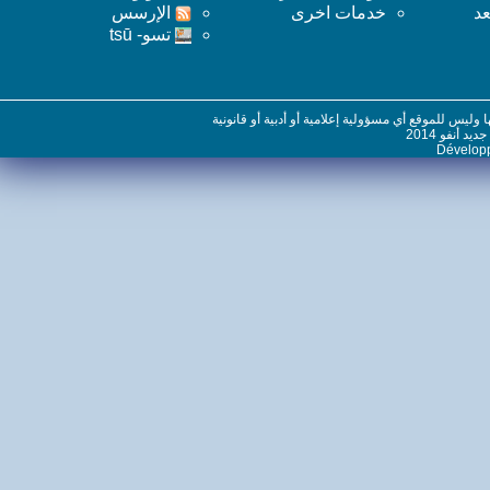
خدمات اخرى
اﻹرسس
تسو- tsū
س للموقع أي مسؤولية إعلامية أو أدبية أو قانونية
نفو 2014
Dévelo