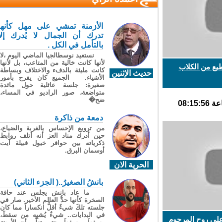
الأزمنة تمشي على مهل كأنها
تدرك أن الجمال لا يُدرك إلا
بالتأمل في الكل .
نستعيد نوسطالجيا الماضي اليوم ،لا
لأنها كانت خالية من المتاعب، بل لأنها
ع من الكلاب
كانت مليئة بالدفء والاختلاف وبساطة
حديث الإثنين
الأشياء. الجميع كان يفرح بأمور
صغيرة: جلسة عائلية حول مائدة
متواضعة، صور الراديو في المساء،
ضح�
دمعة من ذاكرة
من ترويع الإحساس بالغربة والضياع،
حين أدرك مناد العز أنه أتلف روابط
ذكرياته بين حوافر خيول قبيلة آيت
أوسمان البرق.
الحرية الان
بانشُ الصغيرُ..( الجزء الثاني)
ما عاد بانش يجلس عند حافة
الصخرة كأنها حدُّ العالم الأخير. صار في
جلسته تلكَ شيءٌ أقلُّ انكساراً مما كان
في البدايات.. شيءٌ يُشبِه من سقطَ،
لى روح المرحوم