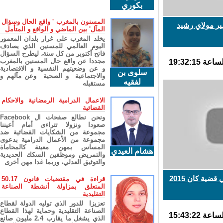
بكوري
المسنون بالمغرب ' واقع الحال وسؤال
 مولاي رشيد
المآل' بين الماضي و الواقع و المتأمل
يخلد المغرب على غرار بلدان المعمور
اليوم العالمي للمسنين الذي يصادف
فاتح أكتوبر من كل سنة، ليطرح السؤال
مجددا عن واقع حال المسنين بالمغرب
و عن وضعيتهم النفسية و الاقتصادية
سلوى بن
والاجتماعية و الصحية وعن مآلهم و
لفقيه
مستقبله
الاعمال الدرامية الرمضانية والاحكام
القضائية
ونحن نطالع صفحات ال Facebook
صعودا ونزولا تتراءى أمام أعيننا
مجموعة من الشكايات القضائية ضد
مجموعة من الأعمال الدرامية بدعوى
المساس بمهن معينة كالمحاماة
هشام العيدي
والتمريض وموظفين السكك الحديدية
والتوثيق العدلي، وربما غدا مهن أخرى
ية كان 2015
قراءة في مقتضيات قانون 50.17
المتعلق بمزاولة أنشطة الصناعة
التقليدية
تعزيزا للدور الذي توليه الدولة لقطاع
الصناعة التقليدية وحماية لهذا القطاع
الذي يشغل ما يقارب 2.4 مليون صانع