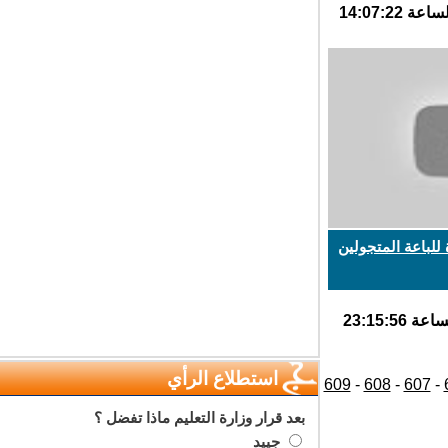
باعة المتجولين
استطلاع الرأي
609
-
608
-
607
بعد قرار وزارة التعليم ماذا تفضل ؟
جييد