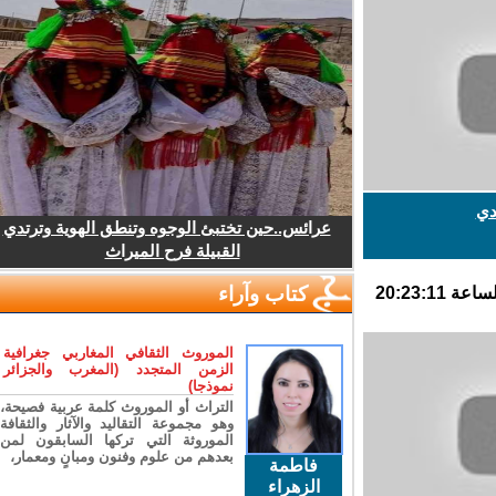
ي
عرائس..حين تختبئ الوجوه وتنطق الهوية وترتدي
القبيلة فرح الميراث
كتاب وآراء
الموروث الثقافي المغاربي جغرافية
الزمن المتجدد (المغرب والجزائر
نموذجا)
التراث أو الموروث كلمة عربية فصيحة،
وهو مجموعة التقاليد والآثار والثقافة
الموروثة التي تركها السابقون لمن
بعدهم من علوم وفنون ومبانٍ ومعمار،
فاطمة
الزهراء