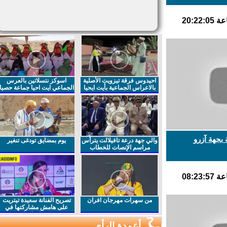
احيدوس فرقة تيزويت الأصلية
اسوكز نتسلاتين بالعرس
بالاعراس الجماعية بأيت ايحيا
الجماعي ايت احيا جماعة حصيا
بجهة آزرو
والي جهة درعة تافيلالت يترأس
يوم بمضايق تودغى تنغير
مراسم الإنصات للخطاب
الملكي السامي بمناسبة
الذكرى27 لعيد العرش المجيد
من سهرات مهرجان افران
تصريح الفنانة سعيدة تيتريت
على هامش مشاركتها في
مهرجان افران
أعمدة الرأي