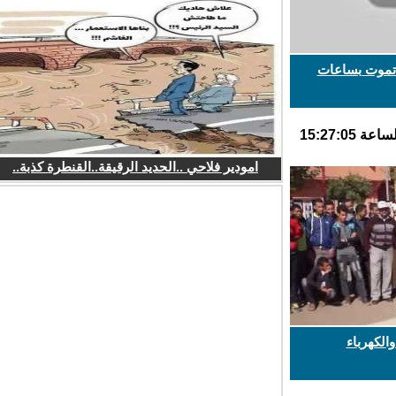
موت بساعات
امودير فلاحي ..الحديد الرقيقة..القنطرة كذبة..
لكهرباء