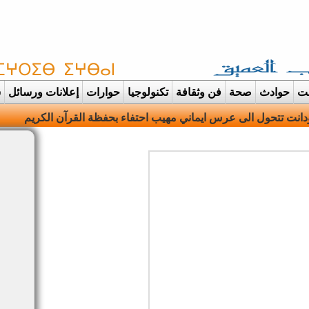
غت
حوادث
صحة
فن وثقافة
تكنولوجيا
حوارات
إعلانات ورسائل
س
ه وتنطق الهوية وترتدي |