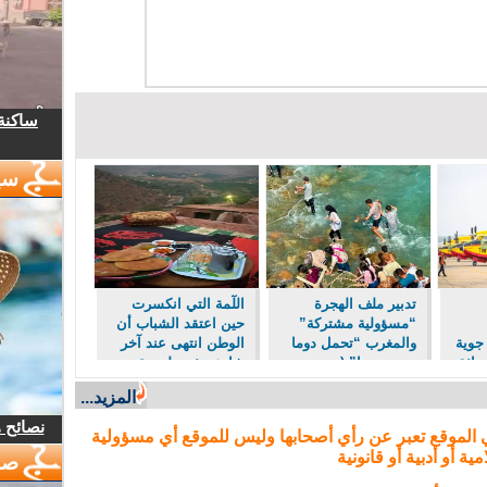
ساكنة 
سي
تدبير ملف الهجرة
اللٓمة التي انكسرت
“مسؤولية مشتركة”
حين اعتقد الشباب أن
جوية
والمغرب “تحمل دوما
الوطن انتهى عند آخر
رائق
نصيبه منها” (مصدر
شارع مؤدي لسبتة
حكومي)
المزيد...
نصائح 
 الموقع تعبر عن رأي أصحابها وليس للموقع أي مسؤولية
مية أو أدبية أو قانونية
صو