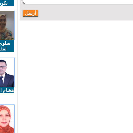
بكو
سلوى
لفقي
هشام ال