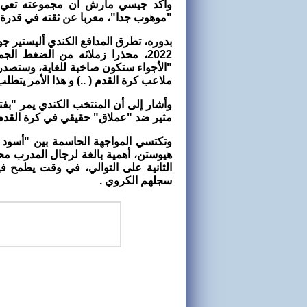
وأكد جيسي مارش أن مجموعته تعي حج
"موهوب جدا"، معربا عن ثقته في قدرة ف
بدوره، تطرق المدافع الكندي أليستير ج
2022، محذرا زملائه من الضغط ال
"الأجواء ستكون صاخبة للغاية، وستصد
ملاعب كرة القدم ( ..) و هذا الأمر يتطلب 
وأشار إلى أن المنتخب الكندي يمر "بفتر
مثير ضد "عملاق" حقيقي في كرة القدم ا
وتكتسي المواجهة الحاسمة بين "أسود 
هيوستن، أهمية بالغة لرجال المدرب محمد
الثانية على التوالي، في وقت يطمح ف
سجلهم الكروي .