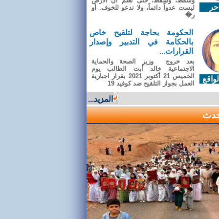
وسقطَ، وسقطَ، حتى تعلّم أن الأرضَ
حر
ليست عدواً دائماً، ولا تدعو للخوف. أو
ر�
الحكومة بحاجة لتلقيح خاص
بالحكامة في التدبير وإصدار
القرارات...
بعد خروج وزير الصحة والحماية
الاجتماعية خالد أبت الطالب يوم
الخميس 21 أكتوبر 2021 بقرار اجبارية
واقع
العمل بجواز التلقيح ضد كوفيد 19
المزيد...
حدث