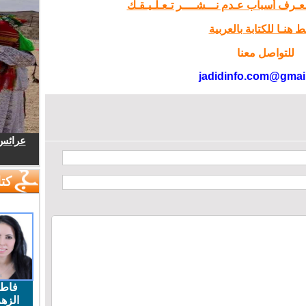
تـعـرف أسباب عـدم نـــشــــر تـعـلـيـقـك
 هنـا للكتابة بالعربية
للتواصل معنا
jadidinfo.com@gmai
عرائس.
كتا
فاط
الزهر