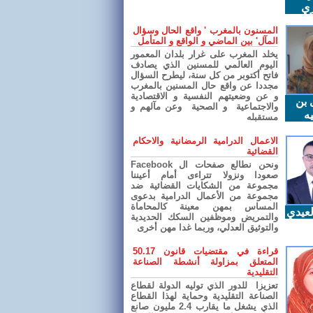
ري
المسنون بالمغرب ' واقع الحال وسؤال
المآل' بين الماضي و الواقع و المتأمل
يخلد المغرب على غرار بلدان المعمور
اليوم العالمي للمسنين الذي يصادف
فاتح أكتوبر من كل سنة، ليطرح السؤال
مجددا عن واقع حال المسنين بالمغرب
و عن وضعيتهم النفسية و الاقتصادية
 بن
والاجتماعية و الصحية وعن مآلهم و
ه
مستقبله
الاعمال الدرامية الرمضانية والاحكام
القضائية
ونحن نطالع صفحات ال Facebook
صعودا ونزولا تتراءى أمام أعيننا
مجموعة من الشكايات القضائية ضد
مجموعة من الأعمال الدرامية بدعوى
المساس بمهن معينة كالمحاماة
عيدي
والتمريض وموظفين السكك الحديدية
والتوثيق العدلي، وربما غدا مهن أخرى
قراءة في مقتضيات قانون 50.17
المتعلق بمزاولة أنشطة الصناعة
التقليدية
تعزيزا للدور الذي توليه الدولة لقطاع
الصناعة التقليدية وحماية لهذا القطاع
الذي يشغل ما يقارب 2.4 مليون صانع