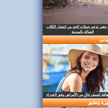
تنغير تدعم حملات الحد من انتشار الكلاب
الضالة بالمدينة
دتي
هامّة لصيف خالٍ من الأمراض وفق الخبراء
رة وتعليق