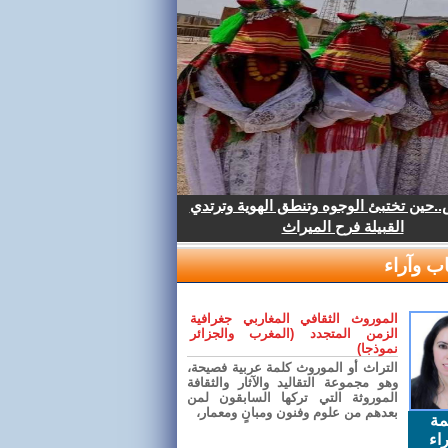
.حين تختبئ الوجوه وتنطق الهوية وترتدي
القبيلة فرح الميراث
ب وآراء
الموروث الثقافي المغاربي جغرافية
الزمن المتجدد (المغرب والجزائر
نموذجا)
التراث أو الموروث كلمة عربية فصيحة،
وهو مجموعة التقاليد والآثار والثقافة
الموروثة التي تركها السابقون لمن
بعدهم من علوم وفنون ومبانٍ ومعمار،
مة
اء