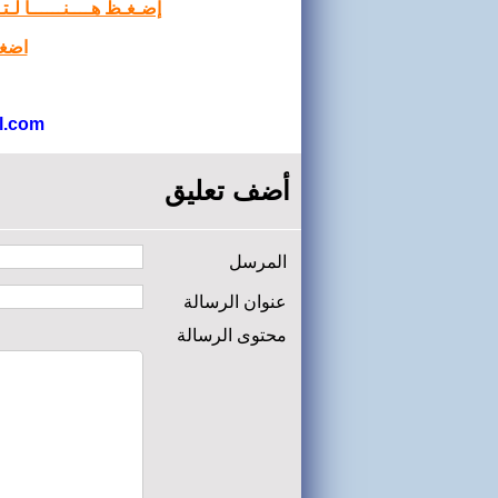
إضـغـظ هــــنــــــا لـ
اضغط
l.com
أضف تعليق
المرسل
عنوان الرسالة
محتوى الرسالة