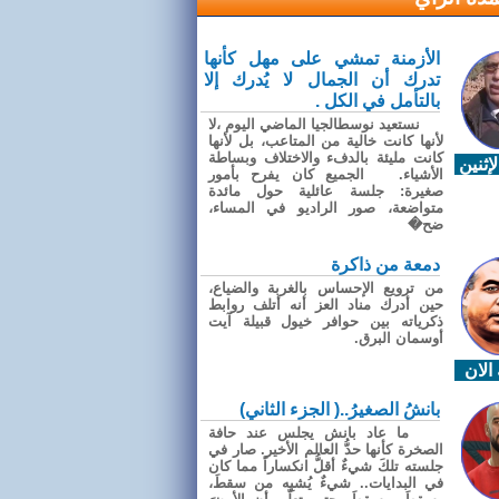
الأزمنة تمشي على مهل كأنها
تدرك أن الجمال لا يُدرك إلا
بالتأمل في الكل .
نستعيد نوسطالجيا الماضي اليوم ،لا
لأنها كانت خالية من المتاعب، بل لأنها
كانت مليئة بالدفء والاختلاف وبساطة
إثنين
الأشياء. الجميع كان يفرح بأمور
صغيرة: جلسة عائلية حول مائدة
متواضعة، صور الراديو في المساء،
ضح�
دمعة من ذاكرة
من ترويع الإحساس بالغربة والضياع،
حين أدرك مناد العز أنه أتلف روابط
ذكرياته بين حوافر خيول قبيلة آيت
أوسمان البرق.
الان
بانشُ الصغيرُ..( الجزء الثاني)
ما عاد بانش يجلس عند حافة
الصخرة كأنها حدُّ العالم الأخير. صار في
جلسته تلكَ شيءٌ أقلُّ انكساراً مما كان
في البدايات.. شيءٌ يُشبِه من سقطَ،