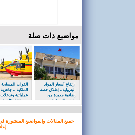
مواضيع ذات صلة
ارتفاع أسعار المواد
القوات المسلحة
البترولية.. إطلاق حصة
الملكية .. جاهزية
إضافية جديدة من
عملياتية وتدخلات 
الدعم الاستثنائي
منسقة لمكافحة ح
المباشر لمهنيي النقل
الغابات
الطرقي للأشخاص
والبضائع (وزارة النقل
جميع المقالات والمواضيع المنشورة في
واللو�
إعلا