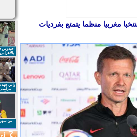
سنواجه منتخبا مغربيا منظما يتمتع بفرديات
احيدوس فر
بالاعراس ا
والي جهة د
مراسم 
الملكي 
الذكرى27 لعيد العرش المجيد
من سهرا
أعم