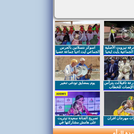
قة تيزويت الأصلية
اسوكز نتسلاتين بالعرس
لجماعية بأيت ايحيا
الجماعي ايت احيا جماعة حصيا
رعة تافيلالت يترأس
يوم بمضايق تودغى تنغير
الإنصات للخطاب
السامي بمناسبة
ت مهرجان افران
تصريح الفنانة سعيدة تيتريت
على هامش مشاركتها في
مهرجان افران
دة الرأي