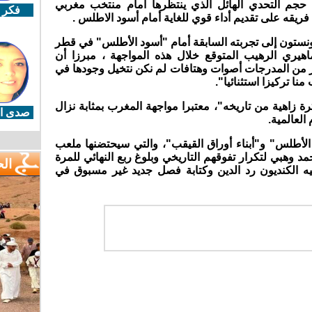
م التحدي الهائل الذي ينتظرها أمام منتخب مغربي
فكر 
ريقه على تقديم أداء قوي للغاية أمام أسود الاطلس .
ونستون إلى تجربته السابقة أمام "أسود الأطلس" في قطر
جماهيري الرهيب المتوقع خلال هذه المواجهة ، مبرزا أن
ر من المدرجات أصوات وهتافات لم نكن نتخيل وجودها في
منا تركيزا استثنائيا".
ة زاهية من تاريخه"، معتبرا مواجهة المغرب بمثابة نزال
صدى ال
لعالمية.
الأطلس" و"أبناء أوراق القيقب"، والتي سيحتضنها ملعب
 وهبي لتكرار تفوقهم التاريخي وبلوغ ربع النهائي للمرة
ال
يه الكنديون رد الدين وكتابة فصل جديد غير مسبوق في