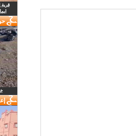
قرية 
ايما
حو
خل
إع