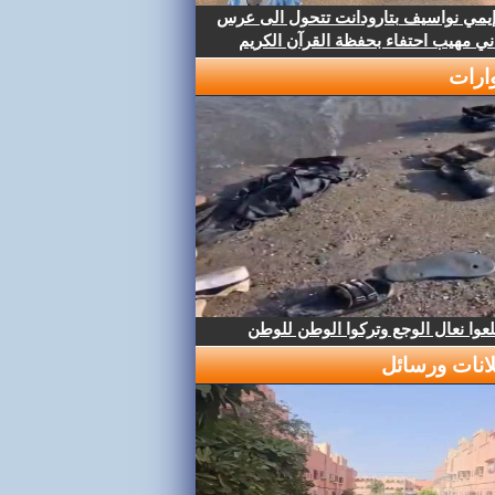
إيمي نواسيف بتارودانت تتحول الى عرس
ني مهيب احتفاء بحفظة القرآن الكريم
ارات
عوا نعال الوجع وتركوا الوطن للوطن
لانات ورسائل