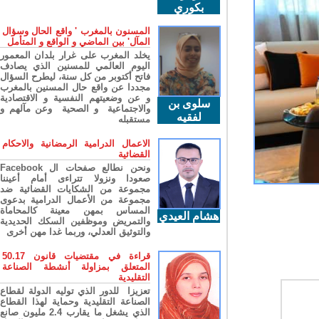
بكوري
المسنون بالمغرب ' واقع الحال وسؤال
المآل' بين الماضي و الواقع و المتأمل
يخلد المغرب على غرار بلدان المعمور
اليوم العالمي للمسنين الذي يصادف
فاتح أكتوبر من كل سنة، ليطرح السؤال
مجددا عن واقع حال المسنين بالمغرب
و عن وضعيتهم النفسية و الاقتصادية
سلوى بن
والاجتماعية و الصحية وعن مآلهم و
لفقيه
مستقبله
الاعمال الدرامية الرمضانية والاحكام
القضائية
ونحن نطالع صفحات ال Facebook
صعودا ونزولا تتراءى أمام أعيننا
مجموعة من الشكايات القضائية ضد
مجموعة من الأعمال الدرامية بدعوى
المساس بمهن معينة كالمحاماة
هشام العيدي
والتمريض وموظفين السكك الحديدية
والتوثيق العدلي، وربما غدا مهن أخرى
قراءة في مقتضيات قانون 50.17
المتعلق بمزاولة أنشطة الصناعة
التقليدية
تعزيزا للدور الذي توليه الدولة لقطاع
الصناعة التقليدية وحماية لهذا القطاع
الذي يشغل ما يقارب 2.4 مليون صانع