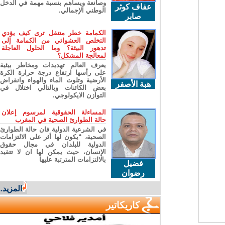
وصانعة ويساهم بنسبة مهمة في الدخل
عفاف كوثر
الوطني الإجمالي.
صابر
الكمامة خطر متنقل ترى كيف يؤدي
التخلص العشوائي من الكمامة إلى
تدهور البيئة؟ وما الحلول العاجلة
لمعالجة المشكل؟
يعرف العالم تهديدات ومخاطر بيئية
على رأسها ارتفاع درجة حرارة الكرة
الأرضية وتلوث الماء والهواء وانقراض
هبة الأصفر
بعض الكائنات وبالتالي اختلال في
التوازن الايكولوجي.
المساءلة الحقوقية لمرسوم إعلان
حالة الطوارئ الصحية في المغرب
في الشرعية الدولية فان حالة الطوارئ
الصحية، “يكون لها أثر على الالتزامات
الدولية للبلدان في مجال حقوق
الإنسان، حيث يمكن لها ان لا تتقيد
بالالتزامات المترتبة عليها
فضيل
رضوان
المزيد...
كاريكاتير