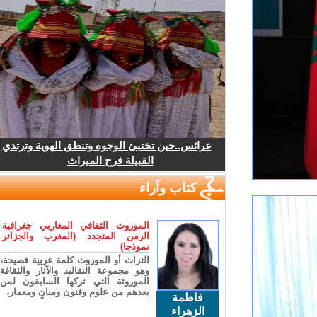
عرائس..حين تختبئ الوجوه وتنطق الهوية وترتدي
القبيلة فرح الميراث
كتاب وآراء
الموروث الثقافي المغاربي جغرافية
الزمن المتجدد (المغرب والجزائر
نموذجا)
التراث أو الموروث كلمة عربية فصيحة،
وهو مجموعة التقاليد والآثار والثقافة
الموروثة التي تركها السابقون لمن
بعدهم من علوم وفنون ومبانٍ ومعمار،
فاطمة
الزهراء