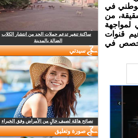
لوطني في
قيقة، من
 لمواجهة
يم قنوات
ساكنة تنغير تدعم حملات الحد من انتشار الكلاب
الضالة بالمدينة
متخصص في
سيدتي
نصائح هامّة لصيف خالٍ من الأمراض وفق الخبراء
صورة وتعليق