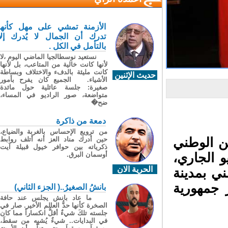
الأزمنة تمشي على مهل كأنها
تدرك أن الجمال لا يُدرك إلا
بالتأمل في الكل .
نستعيد نوسطالجيا الماضي اليوم ،لا
لأنها كانت خالية من المتاعب، بل لأنها
كانت مليئة بالدفء والاختلاف وبساطة
حديث الإثنين
الأشياء. الجميع كان يفرح بأمور
صغيرة: جلسة عائلية حول مائدة
متواضعة، صور الراديو في المساء،
ضح�
دمعة من ذاكرة
من ترويع الإحساس بالغربة والضياع،
حين أدرك مناد العز أنه أتلف روابط
 الوطني
ذكرياته بين حوافر خيول قبيلة آيت
أوسمان البرق.
طني، اليوم الخميس 11 يونيو الجاري،
الحرية الان
ي بمدينة
 جمهورية
بانشُ الصغيرُ..( الجزء الثاني)
ما عاد بانش يجلس عند حافة
الصخرة كأنها حدُّ العالم الأخير. صار في
جلسته تلكَ شيءٌ أقلُّ انكساراً مما كان
في البدايات.. شيءٌ يُشبِه من سقطَ،