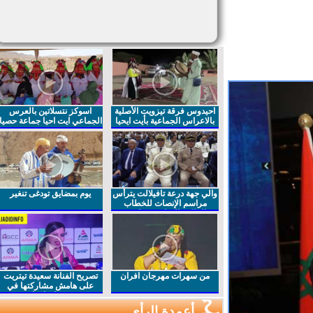
احيدوس فرقة تيزويت الأصلية
اسوكز نتسلاتين بالعرس
بالاعراس الجماعية بأيت ايحيا
الجماعي ايت احيا جماعة حصيا
والي جهة درعة تافيلالت يترأس
يوم بمضايق تودغى تنغير
مراسم الإنصات للخطاب
الملكي السامي بمناسبة
الذكرى27 لعيد العرش المجيد
من سهرات مهرجان افران
تصريح الفنانة سعيدة تيتريت
على هامش مشاركتها في
مهرجان افران
أعمدة الرأي