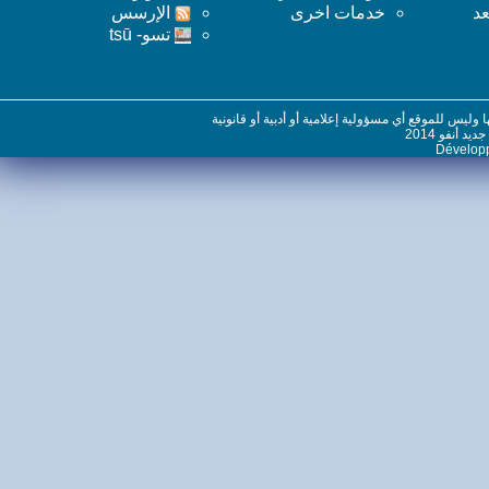
خدمات اخرى
اﻹرسس
تسو- tsū
س للموقع أي مسؤولية إعلامية أو أدبية أو قانونية
نفو 2014
Dévelo