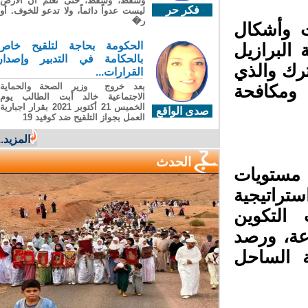
وسقطَ، وسقطَ، حتى تعلّم أن الأرضَ
فكر حر
ليست عدواً دائماً، ولا تدعو للخوف. أو
ر�
 وأشكال
الحكومة بحاجة لتلقيح خاص
البرازيل
بالحكامة في التدبير وإصدار
رك والذي
القرارات...
بعد خروج وزير الصحة والحماية
ومكافحة
الاجتماعية خالد أبت الطالب يوم
الخميس 21 أكتوبر 2021 بقرار اجبارية
صدى الواقع
العمل بجواز التلقيح ضد كوفيد 19
المزيد...
الحدث
مستويات
راتيجية
التكوين
ة، ورصد
 الساحل