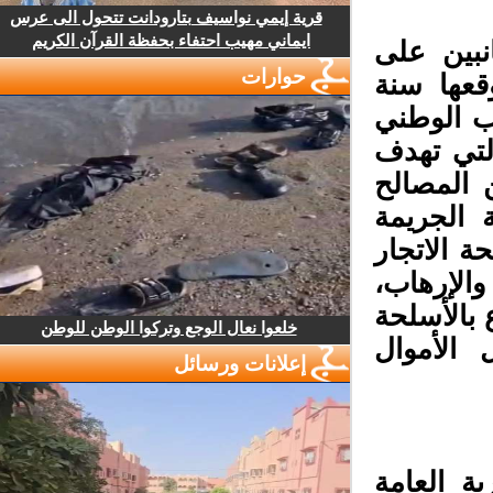
قرية إيمي نواسيف بتارودانت تتحول الى عرس
ايماني مهيب احتفاء بحفظة القرآن الكريم
بين على
حوارات
عها سنة
اب الوطني
لتي تهدف
المصالح
 الجريمة
 الاتجار
لإرهاب،
بالأسلحة
خلعوا نعال الوجع وتركوا الوطن للوطن
الأموال
إعلانات ورسائل
 العامة