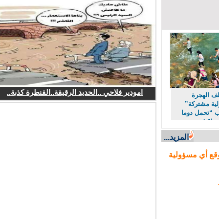
امودير فلاحي ..الحديد الرقيقة..القنطرة كذبة..
 الهجرة
 مشتركة”
“تحمل دوما
ا” (مصدر
المزيد...
ع أي مسؤولية