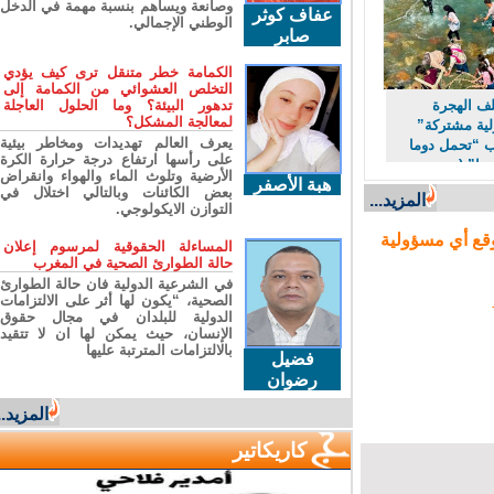
وصانعة ويساهم بنسبة مهمة في الدخل
عفاف كوثر
الوطني الإجمالي.
صابر
الكمامة خطر متنقل ترى كيف يؤدي
التخلص العشوائي من الكمامة إلى
 الهجرة
تدهور البيئة؟ وما الحلول العاجلة
لمعالجة المشكل؟
 مشتركة”
يعرف العالم تهديدات ومخاطر بيئية
“تحمل دوما
على رأسها ارتفاع درجة حرارة الكرة
ا” (مصدر
الأرضية وتلوث الماء والهواء وانقراض
هبة الأصفر
بعض الكائنات وبالتالي اختلال في
المزيد...
التوازن الايكولوجي.
ع أي مسؤولية
المساءلة الحقوقية لمرسوم إعلان
حالة الطوارئ الصحية في المغرب
في الشرعية الدولية فان حالة الطوارئ
الصحية، “يكون لها أثر على الالتزامات
الدولية للبلدان في مجال حقوق
الإنسان، حيث يمكن لها ان لا تتقيد
بالالتزامات المترتبة عليها
فضيل
رضوان
المزيد...
كاريكاتير