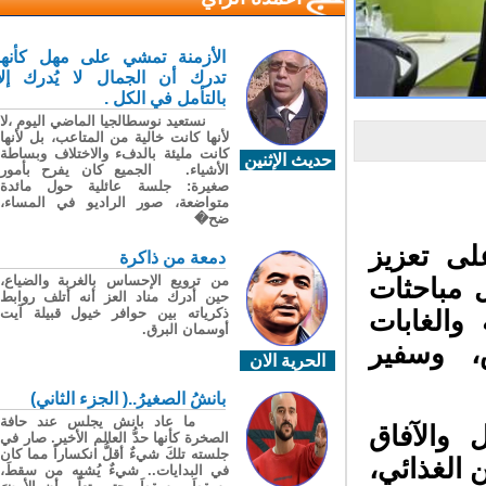
الأزمنة تمشي على مهل كأنها
تدرك أن الجمال لا يُدرك إلا
بالتأمل في الكل .
نستعيد نوسطالجيا الماضي اليوم ،لا
لأنها كانت خالية من المتاعب، بل لأنها
كانت مليئة بالدفء والاختلاف وبساطة
حديث الإثنين
الأشياء. الجميع كان يفرح بأمور
صغيرة: جلسة عائلية حول مائدة
متواضعة، صور الراديو في المساء،
ضح�
ى تعزيز
دمعة من ذاكرة
من ترويع الإحساس بالغربة والضياع،
 مباحثات
حين أدرك مناد العز أنه أتلف روابط
ذكرياته بين حوافر خيول قبيلة آيت
والغابات
أوسمان البرق.
، وسفير
الحرية الان
بانشُ الصغيرُ..( الجزء الثاني)
ما عاد بانش يجلس عند حافة
والآفاق
الصخرة كأنها حدُّ العالم الأخير. صار في
جلسته تلكَ شيءٌ أقلُّ انكساراً مما كان
 الغذائي،
في البدايات.. شيءٌ يُشبِه من سقطَ،