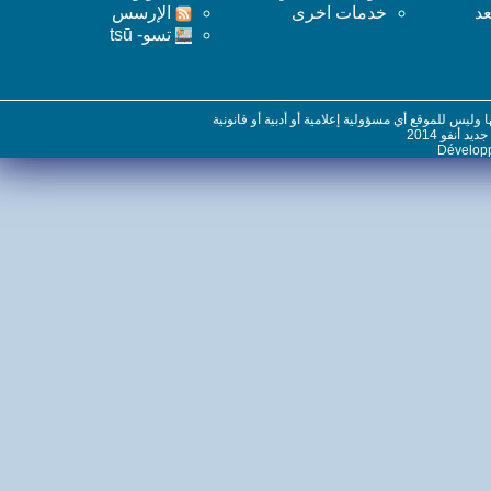
خدمات اخرى
اﻹرسس
تسو- tsū
س للموقع أي مسؤولية إعلامية أو أدبية أو قانونية
نفو 2014
Dévelo