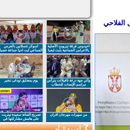
الفلاحي
احيدوس فرقة تيزويت الأصلية
اسوكز نتسلاتين بالعرس
بالاعراس الجماعية بأيت ايحيا
الجماعي ايت احيا جماعة حصيا
والي جهة درعة تافيلالت يترأس
يوم بمضايق تودغى تنغير
مراسم الإنصات للخطاب
الملكي السامي بمناسبة
الذكرى27 لعيد العرش المجيد
من سهرات مهرجان افران
تصريح الفنانة سعيدة تيتريت
على هامش مشاركتها في
مهرجان افران
أعمدة الرأي