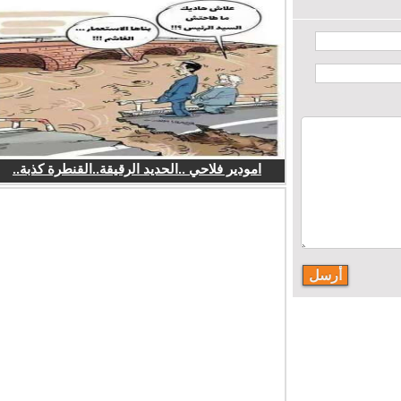
امودير فلاحي ..الحديد الرقيقة..القنطرة كذبة..