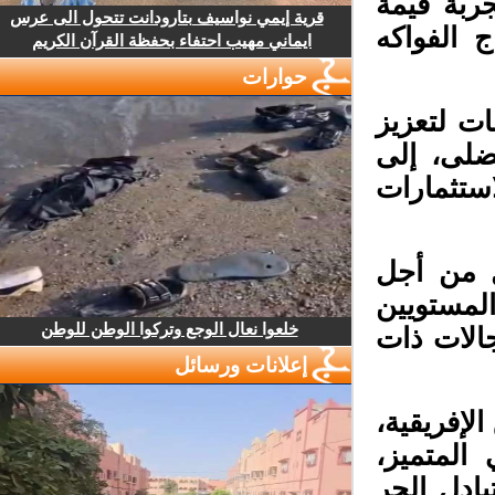
ربة قيمة
قرية إيمي نواسيف بتارودانت تتحول الى عرس
 الفواكه
ايماني مهيب احتفاء بحفظة القرآن الكريم
حوارات
ت لتعزيز
لى، إلى
تثمارات
 من أجل
لمستويين
خلعوا نعال الوجع وتركوا الوطن للوطن
الات ذات
إعلانات ورسائل
إفريقية،
لمتميز،
ادل الحر