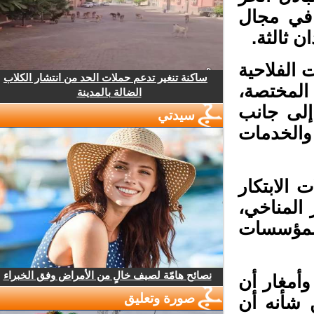
 في مجال
ثالثة.
الفلاحية
ساكنة تنغير تدعم حملات الحد من انتشار الكلاب
لمختصة،
الضالة بالمدينة
إلى جانب
سيدتي
الخدمات
الابتكار
المناخي،
لمؤسسات
نصائح هامّة لصيف خالٍ من الأمراض وفق الخبراء
أمغار أن
صورة وتعليق
شأنه أن