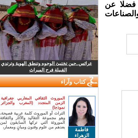
فضلا عن
لصناعات
عرائس..حين تختبئ الوجوه وتنطق الهوية وترتدي
القبيلة فرح الميراث
كتاب وآراء
الموروث الثقافي المغاربي جغرافية
الزمن المتجدد (المغرب والجزائر
نموذجا)
التراث أو الموروث كلمة عربية فصيحة،
وهو مجموعة التقاليد والآثار والثقافة
الموروثة التي تركها السابقون لمن
بعدهم من علوم وفنون ومبانٍ ومعمار،
فاطمة
الزهراء