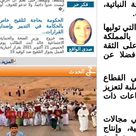
وسقطَ، وسقطَ، حتى تعلّم أن الأرضَ
لنباتية،
فكر حر
ليست عدواً دائماً، ولا تدعو للخوف. أو
ر�
الحكومة بحاجة لتلقيح خاص
تي توليها
بالحكامة في التدبير وإصدار
القرارات...
بالمملكة
بعد خروج وزير الصحة والحماية
الاجتماعية خالد أبت الطالب يوم
لى الثقة
الخميس 21 أكتوبر 2021 بقرار اجبارية
صدى الواقع
العمل بجواز التلقيح ضد كوفيد 19
 فضلا عن
المزيد...
الحدث
 القطاع
ة لتعزيز
عات ذات
 مجالات
، وإنتاج