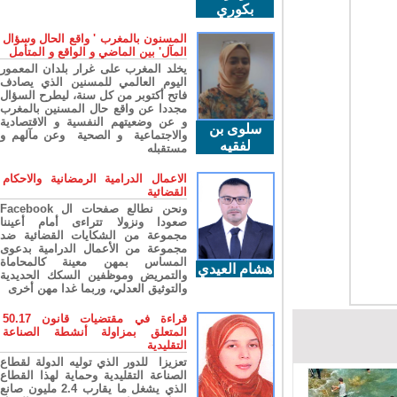
بكوري
المسنون بالمغرب ' واقع الحال وسؤال
المآل' بين الماضي و الواقع و المتأمل
يخلد المغرب على غرار بلدان المعمور
اليوم العالمي للمسنين الذي يصادف
فاتح أكتوبر من كل سنة، ليطرح السؤال
مجددا عن واقع حال المسنين بالمغرب
و عن وضعيتهم النفسية و الاقتصادية
سلوى بن
والاجتماعية و الصحية وعن مآلهم و
لفقيه
مستقبله
الاعمال الدرامية الرمضانية والاحكام
القضائية
ونحن نطالع صفحات ال Facebook
صعودا ونزولا تتراءى أمام أعيننا
مجموعة من الشكايات القضائية ضد
مجموعة من الأعمال الدرامية بدعوى
المساس بمهن معينة كالمحاماة
هشام العيدي
والتمريض وموظفين السكك الحديدية
والتوثيق العدلي، وربما غدا مهن أخرى
قراءة في مقتضيات قانون 50.17
المتعلق بمزاولة أنشطة الصناعة
التقليدية
تعزيزا للدور الذي توليه الدولة لقطاع
الصناعة التقليدية وحماية لهذا القطاع
الذي يشغل ما يقارب 2.4 مليون صانع