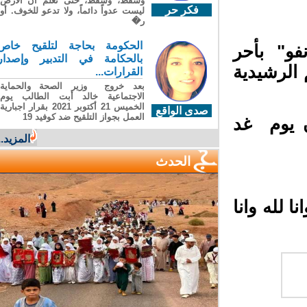
وسقطَ، وسقطَ، حتى تعلّم أن الأرضَ
فكر حر
ليست عدواً دائماً، ولا تدعو للخوف. أو
ر�
الحكومة بحاجة لتلقيح خاص
فو" بأحر
بالحكامة في التدبير وإصدار
الرشيدية
القرارات...
بعد خروج وزير الصحة والحماية
الاجتماعية خالد أبت الطالب يوم
الخميس 21 أكتوبر 2021 بقرار اجبارية
صدى الواقع
العمل بجواز التلقيح ضد كوفيد 19
 يوم غد
المزيد...
الحدث
 لله وانا