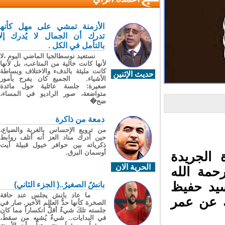
الأزمنة تمشي على مهل كأنها
تدرك أن الجمال لا يُدرك إلا
بالتأمل في الكل .
نستعيد نوسطالجيا الماضي اليوم ،لا
لأنها كانت خالية من المتاعب، بل لأنها
كانت مليئة بالدفء والاختلاف وبساطة
حديث الإثنين
الأشياء. الجميع كان يفرح بأمور
صغيرة: جلسة عائلية حول مائدة
متواضعة، صور الراديو في المساء،
ضح�
دمعة من ذاكرة
من ترويع الإحساس بالغربة والضياع،
حين أدرك مناد العز أنه أتلف روابط
ذكرياته بين حوافر خيول قبيلة آيت
أوسمان البرق.
الجريدة
الحرية الان
حمة الله
يد حفيظ
بانشُ الصغيرُ..( الجزء الثاني)
ما عاد بانش يجلس عند حافة
 عن عمر
الصخرة كأنها حدُّ العالم الأخير. صار في
جلسته تلكَ شيءٌ أقلُّ انكساراً مما كان
في البدايات.. شيءٌ يُشبِه من سقطَ،