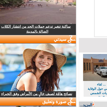
ساكنة تنغير تدعم حملات الحد من انتشار الكلاب
الضالة بالمدينة
سيدتي
. لقاء
ول الوقاية
ت الشمس
نصائح هامّة لصيف خالٍ من الأمراض وفق الخبراء
لعقارب
صورة وتعليق
لأفاعي
المزيد...