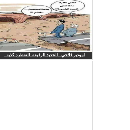
امودير فلاحي ..الحديد الرقيقة..القنطرة كذبة..