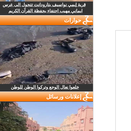
قرية إيمي نواسيف بتارودانت تتحول الى عرس
ايماني مهيب احتفاء بحفظة القرآن الكريم
حوارات
خلعوا نعال الوجع وتركوا الوطن للوطن
إعلانات ورسائل