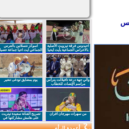
س
احيدوس فرقة تيزويت الأصلية
اسوكز نتسلاتين بالعرس
بالاعراس الجماعية بأيت ايحيا
الجماعي ايت احيا جماعة حصيا
والي جهة درعة تافيلالت يترأس
يوم بمضايق تودغى تنغير
مراسم الإنصات للخطاب
الملكي السامي بمناسبة
الذكرى27 لعيد العرش المجيد
من سهرات مهرجان افران
تصريح الفنانة سعيدة تيتريت
على هامش مشاركتها في
مهرجان افران
أعمدة الرأي