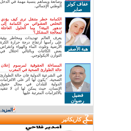
وصانعة ويساهم بنسبة مهمة في الدخل
عفاف كوثر
الوطني الإجمالي.
صابر
الكمامة خطر متنقل ترى كيف يؤدي
التخلص العشوائي من الكمامة إلى
تدهور البيئة؟ وما الحلول العاجلة
لمعالجة المشكل؟
يعرف العالم تهديدات ومخاطر بيئية
على رأسها ارتفاع درجة حرارة الكرة
الأرضية وتلوث الماء والهواء وانقراض
هبة الأصفر
بعض الكائنات وبالتالي اختلال في
التوازن الايكولوجي.
المساءلة الحقوقية لمرسوم إعلان
حالة الطوارئ الصحية في المغرب
في الشرعية الدولية فان حالة الطوارئ
الصحية، “يكون لها أثر على الالتزامات
الدولية للبلدان في مجال حقوق
الإنسان، حيث يمكن لها ان لا تتقيد
بالالتزامات المترتبة عليها
فضيل
رضوان
المزيد...
كاريكاتير