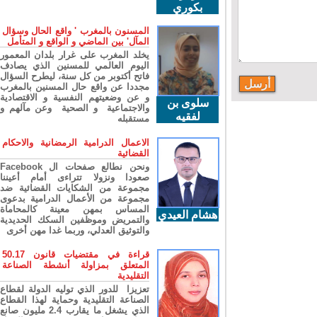
بكوري
المسنون بالمغرب ' واقع الحال وسؤال
المآل' بين الماضي و الواقع و المتأمل
يخلد المغرب على غرار بلدان المعمور
اليوم العالمي للمسنين الذي يصادف
فاتح أكتوبر من كل سنة، ليطرح السؤال
مجددا عن واقع حال المسنين بالمغرب
و عن وضعيتهم النفسية و الاقتصادية
سلوى بن
والاجتماعية و الصحية وعن مآلهم و
لفقيه
مستقبله
الاعمال الدرامية الرمضانية والاحكام
القضائية
ونحن نطالع صفحات ال Facebook
صعودا ونزولا تتراءى أمام أعيننا
مجموعة من الشكايات القضائية ضد
مجموعة من الأعمال الدرامية بدعوى
المساس بمهن معينة كالمحاماة
هشام العيدي
والتمريض وموظفين السكك الحديدية
والتوثيق العدلي، وربما غدا مهن أخرى
قراءة في مقتضيات قانون 50.17
المتعلق بمزاولة أنشطة الصناعة
التقليدية
تعزيزا للدور الذي توليه الدولة لقطاع
الصناعة التقليدية وحماية لهذا القطاع
الذي يشغل ما يقارب 2.4 مليون صانع