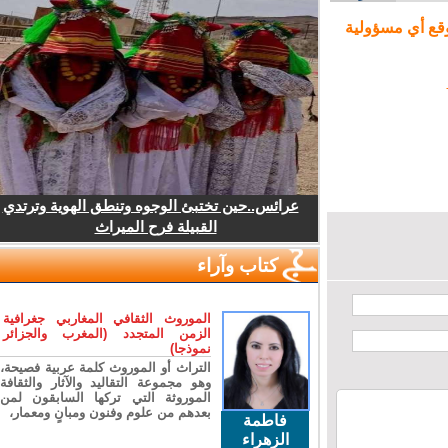
ع أي مسؤولية
عرائس..حين تختبئ الوجوه وتنطق الهوية وترتدي
القبيلة فرح الميراث
كتاب وآراء
الموروث الثقافي المغاربي جغرافية
الزمن المتجدد (المغرب والجزائر
نموذجا)
التراث أو الموروث كلمة عربية فصيحة،
وهو مجموعة التقاليد والآثار والثقافة
الموروثة التي تركها السابقون لمن
بعدهم من علوم وفنون ومبانٍ ومعمار،
فاطمة
الزهراء