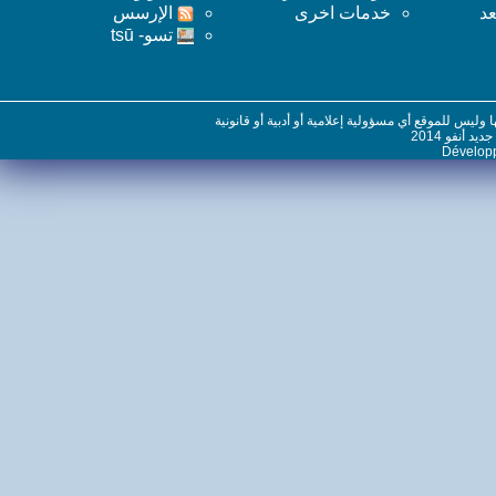
خدمات اخرى
اﻹرسس
تسو- tsū
س للموقع أي مسؤولية إعلامية أو أدبية أو قانونية
نفو 2014
Dévelo