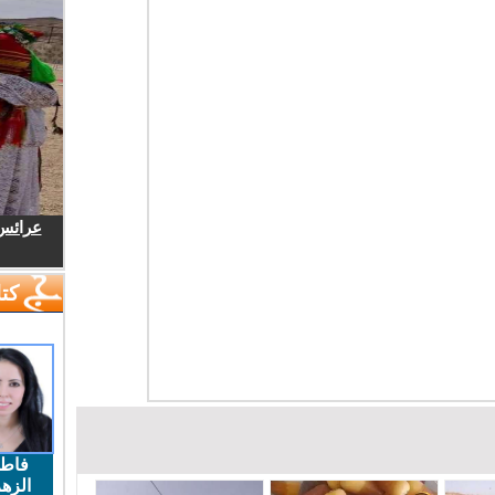
عرائس.
كتا
فاط
الزهر