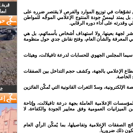
قرية 
ايما
ن تشوّهات في توزيع الموارد والفرص لا يقتصر ضرره على
ل يمتد ليمسّ جودة المنتوج الإعلامي الموجَّه للمواطن
حو
لي وقدرته على أداء دوره الرقابي
.
باشر لجهة بعينها، ولا استهداف أشخاص بأسمائهم، بل هي
 المعرفة والشأن العام، وفتح نقاش جدي حول منظومة
ا سيما المجلس الجهوي للحسابات لدرعة تافيلالت، وهيئات
ع الإعلامي بالجهة، وكشف حجم التداخل بين الصفقات
 الخاصة
.
لإلكترونية، وسدّ الثغرات القانونية التي تُمكّن الفائزين
خل
إع
ؤسسات الإعلامية العاملة بجهة درعة تافيلالت، وإتاحة
 الميزانيات العمومية وفق معايير الجودة والكفاءة، لا
ج الصفقات الإعلامية وتفاصيلها، بما يُمكّن الرأي العام
كون ذلك ضرورياً
.