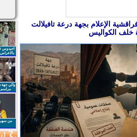
راقشية الإعلام بجهة درعة تافيلالت
ة خلف الكواليس
احيدوس فر
بالاعراس ا
والي جهة د
مراسم 
الملكي 
الذكرى27 لعيد العرش المجيد
من سهرا
أعم