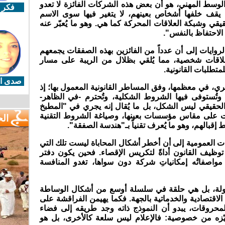
ه الوسط المهني، هو أن بعض هذه الشركات الفائزة لا تعدو
فكر 
 يقف خلفها أشخاص بعينهم، لا يتغير فيها سوى الاسم
حقيقي وشبكة العلاقات المحركة كما هي. وهو ما يُعبّر عنه
 الاحتفاظ بالنفس
".
لروايات إلى أن عدداً من الفائزين بهذه الصفقات يجمعهم
اقات شخصية، مما يُلقي بظلال من الريبة على مسار
لمتطلبات القانونية
.
صدى ال
ري، في معظمها، وفق المساطر القانونية المعمول بها؛ إذ
، وتُستوفى فيها الشروط الشكلية، وتُحترم -في الظاهر-
ق الحقيقي ليس الشكل، بل ما يُقال إنه يجري في "المطبخ
ات على مقاس مؤسسات بعينها، وصياغة الشروط التقنية
ال
ط إقبالهم، وهو ما يُعرف تقنياً بـ"هندسة الصفقة
".
ت العمومية إلى أن أخطر أشكال المحاباة ليست تلك التي
 توظيف القانون أداةً لتكريس الإقصاء. فحين يكون دفتر
ق مواصفاتُه إمكانياتِ شركة دون سواها، تغدو المنافسة
ولة، بل هي حلقة في سلسلة أوسع من أشكال الوساطة
الاقتصادية والخدماتية بالجهة. فكما يهيمن الفراقشة على
محروقات، يبدو أن النموذج ذاته وجد طريقه إلى فضاء
يّزه من خصوصية: فالإعلام ليس سلعة كالأخرى، بل هو