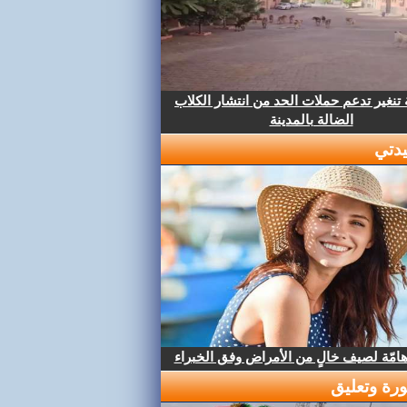
تنغير تدعم حملات الحد من انتشار الكلاب
الضالة بالمدينة
دتي
هامّة لصيف خالٍ من الأمراض وفق الخبراء
رة وتعليق