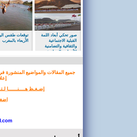
صور تحكي أبعاد اللمة
توقعات طقس الي
القبلية الاجتماعية
الأربعاء بالمغرب
والثقافية والتضامنية
للأعراس الجماعية ب
ايت احيا جماعة حصيا
جميع المقالات والمواضيع المنشورة في
إعلا
إضـغـظ هــــنــــــا لـ
اضغط
l.com