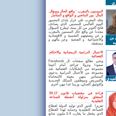
ري
المسنون بالمغرب ' واقع الحال وسؤال
المآل' بين الماضي و الواقع و المتأمل
يخلد المغرب على غرار بلدان المعمور
اليوم العالمي للمسنين الذي يصادف
فاتح أكتوبر من كل سنة، ليطرح السؤال
مجددا عن واقع حال المسنين بالمغرب
و عن وضعيتهم النفسية و الاقتصادية
 بن
والاجتماعية و الصحية وعن مآلهم و
ه
مستقبله
الاعمال الدرامية الرمضانية والاحكام
القضائية
ونحن نطالع صفحات ال Facebook
صعودا ونزولا تتراءى أمام أعيننا
مجموعة من الشكايات القضائية ضد
مجموعة من الأعمال الدرامية بدعوى
المساس بمهن معينة كالمحاماة
عيدي
والتمريض وموظفين السكك الحديدية
والتوثيق العدلي، وربما غدا مهن أخرى
قراءة في مقتضيات قانون 50.17
المتعلق بمزاولة أنشطة الصناعة
التقليدية
تعزيزا للدور الذي توليه الدولة لقطاع
الصناعة التقليدية وحماية لهذا القطاع
الذي يشغل ما يقارب 2.4 مليون صانع