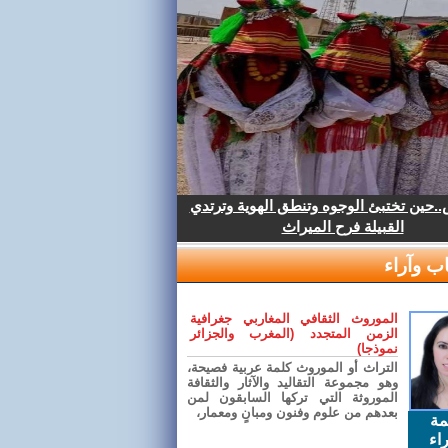
.حين تختبئ الوجوه وتنطق الهوية وترتدي
القبيلة فرح الميراث
ب وآراء
الموروث الثقافي المغاربي جغرافية
الزمن المتجدد (المغرب والجزائر
نموذجا)
التراث أو الموروث كلمة عربية فصيحة،
وهو مجموعة التقاليد والآثار والثقافة
الموروثة التي تركها السابقون لمن
بعدهم من علوم وفنون ومبانٍ ومعمار،
مة
اء