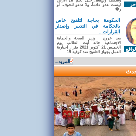
وسقطَ، وسقطَ، حتى تعلّم أن الأرضَ
حر
ليست عدواً دائماً، ولا تدعو للخوف. أو
ر�
الحكومة بحاجة لتلقيح خاص
بالحكامة في التدبير وإصدار
القرارات...
بعد خروج وزير الصحة والحماية
الاجتماعية خالد أبت الطالب يوم
الخميس 21 أكتوبر 2021 بقرار اجبارية
واقع
العمل بجواز التلقيح ضد كوفيد 19
المزيد...
حدث