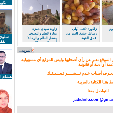
بكو
وم
زاكورة تكتب أولى
زاوية سيدي حمزة
رسائل عشق التمر من
منارة للعلم والتصوف
سلوى
عمق القيظ
بفضل العالم والرحالة'
لفقي
أبو سالم عبد الله
العياشي'.
المزيد...
 الموقع تعبر عن رأي أصحابها وليس للموقع أي مسؤولية
مية أو أدبية أو قانونية
تـعـرف أسباب عـدم نـــشــــر تـعـلـيـقـك
هشام ال
 هنـا للكتابة بالعربية
للتواصل معنا
jadidinfo.com@gmai