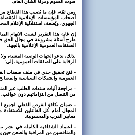
صوت العموم ومرآة الشأن العام
.
ومن ثمّة، فإن ما يُصيب هذا القطاع م
أصحاب المؤسسات الإعلامية المُقصاة، ب
الجهوي، ويُضعف استقلالية الإعلام المح
إن غاية هذا التقرير ليست الاتهام الم
طرح أسئلة مشروعة في مجال الحق في
الصفقات العمومية الإعلامية بالجهة
.
لذلك، ندعو الجهات الوصية المعنية، ول
الرقابة على الصفقات العمومية، إلى
:
-
فتح تحقيق جدي في ملف صفقات القطا
العمومية والشبكات السياسية والمصالح
-
مراجعة آليات سندات الطلب عبر المنصة ا
من التنصل من التزاماتهم دون عواقب
.
-
ضمان تكافؤ الفرص الفعلي لجميع الم
المجال أمام كل الفاعلين للاستفادة من
معايير القرب والمحسوبية
.
-
اعتماد الشفافية الكاملة في نشر نتائ
والمنافسين من المراقبة والطعن حين ي