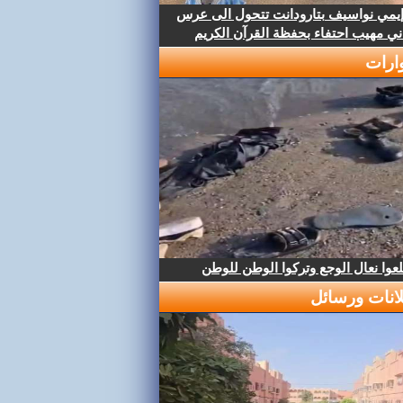
إيمي نواسيف بتارودانت تتحول الى عرس
ني مهيب احتفاء بحفظة القرآن الكريم
ارات
عوا نعال الوجع وتركوا الوطن للوطن
لانات ورسائل