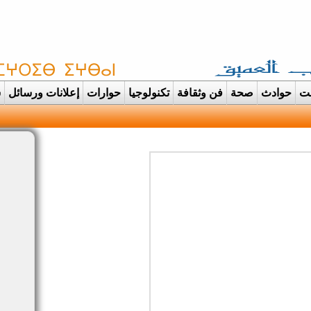
غت
حوادث
صحة
فن وثقافة
تكنولوجيا
حوارات
إعلانات ورسائل
س
دانت تتحول الى عرس ايماني مهيب |