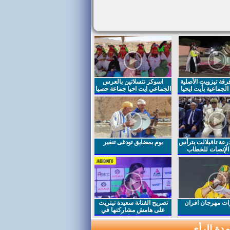
قة تيزويت الأصلية
اسوكز نتسلاتين بالعرس
لجماعية بأيت ايحيا
الجماعي ايت احيا جماعة حصيا
رعة تافيلالت يترأس
يوم بمضايق تودغى تنغير
الإنصات للخطاب
السامي بمناسبة
ت مهرجان افران
تصريح الفنانة سعيدة تيتريت
على هامش مشاركتها في
مهرجان افران
دة الرأي