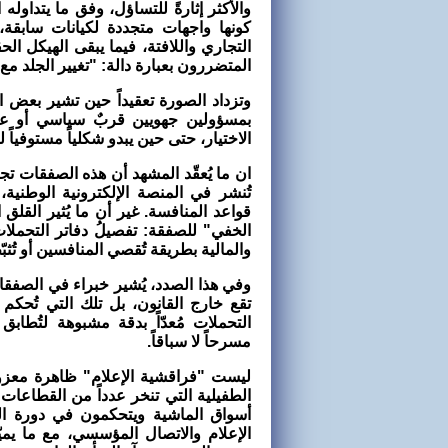
والأكثر إثارةً للتساؤل، وفق ما يتداول
كونها واجهات متجددة لكيانات سابقة،
التجاري واللافتة، فيما يبقى الهيكل ال
المتضررون بعبارة دالة: "تغيير الجلد مع
وتزداد الصورة تعقيداً حين تشير بعض ا
بمسؤولين جهويين قربٌ سياسي أو عل
الاختيار، حتى حين يبدو شكلياً مستوفياً ل
ان ما يُعقّد المشهد أن هذه الصفقات تج
تُنشر في المنصة الإلكترونية الوطنية
قواعد المنافسة. غير أن ما يُثير القل
الخفي" للصفقة: تفصيلُ دفاتر التحمل
والمالية بطريقة تُقصي المنافسين أو تُثبّ
وفي هذا الصدد، يُشير خبراء في الصفقا
تقع خارج القانون، بل تلك التي تُحكم
التحملات مُعدّاً بدقة مشبوهة لتُطاب
مسرحاً لا سباقاً
.
ليست "فراقشية الإعلام" ظاهرة معز
الطفيلية التي تنخر عدداً من القطاعات 
أسواق الماشية ويتحكمون في دورة ال
الإعلام والاتصال المؤسسي، مع ما يم