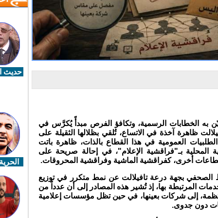
حديث ال
ّن به الخطابات الرسمية، وتكافؤ الفرص مبدأً يُكرَّس في
الت ظاهرة آخذة في الاتساع، تُلقي بظلالها الثقيلة على
طلبيات العمومية في هذا القطاع بالذات، ظاهرة باتت
ة المحلية بـ"فراقشية الإعلام"، في إحالة صريحة على
طاعات أخرى، كفراقشية الماشية وفراقشية المحروقات
.
الحرية 
الصحفي بجهة درعة تافيلالت عن نمط متكرر في توزيع
مات المرتبطة بها، إذ تُشير هذه المصادر إلى أن عدداً من
تظمة، إلى شركات بعينها، في حين تظل مؤسسات إعلامية
صات دون جدوى
.