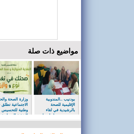
مواضيع ذات صلة
بودنيب ..المندوبية
وزارة الصحة والحم
الإقليمية للصحة
الاجتماعية تطلق 
بالرشيدية في لقاء
وطنية للتحسيس ب
تحسيسي حول لسعات
التغذية المتوازنة
العقارب والأفاعي
والمتنوعة.