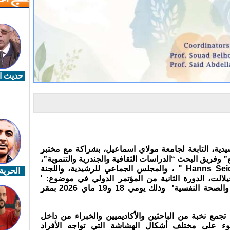
حديث ال
يدية، التابعة لجامعة مولاي اسماعيل، بشراكة مع مختبر
ع” وفريق البحث “الدراسات الثقافية والجندرية والتنموية”،
وبدعم من مؤسسة : " Hanns Seidel Stiftung " ، والمجلس الجماعي للرشيدية، واللجنة
الحرية 
يلالت، الدورة الثانية من المؤتمر الدولي في موضوع: '
أصوات لها صدى : الهشاشة، الإعاقة، والصحة النفسية' وذلك يومي 18 و19 ماي 2026 بمقر
جمع نخبة من الباحثين والأكاديميين والخبراء من داخل
ء على مختلف أشكال الهشاشة التي تواجه الأفراد