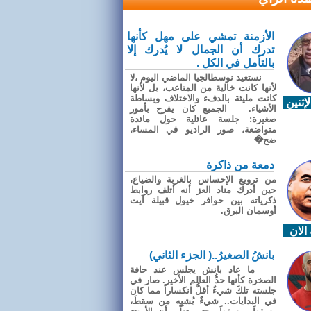
الأزمنة تمشي على مهل كأنها
تدرك أن الجمال لا يُدرك إلا
بالتأمل في الكل .
نستعيد نوسطالجيا الماضي اليوم ،لا
لأنها كانت خالية من المتاعب، بل لأنها
كانت مليئة بالدفء والاختلاف وبساطة
إثنين
الأشياء. الجميع كان يفرح بأمور
صغيرة: جلسة عائلية حول مائدة
متواضعة، صور الراديو في المساء،
ضح�
دمعة من ذاكرة
من ترويع الإحساس بالغربة والضياع،
حين أدرك مناد العز أنه أتلف روابط
ذكرياته بين حوافر خيول قبيلة آيت
أوسمان البرق.
الان
بانشُ الصغيرُ..( الجزء الثاني)
ما عاد بانش يجلس عند حافة
الصخرة كأنها حدُّ العالم الأخير. صار في
جلسته تلكَ شيءٌ أقلُّ انكساراً مما كان
في البدايات.. شيءٌ يُشبِه من سقطَ،