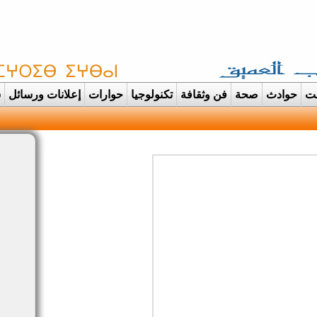
غت
حوادث
صحة
فن وثقافة
تكنولوجيا
حوارات
إعلانات ورسائل
س