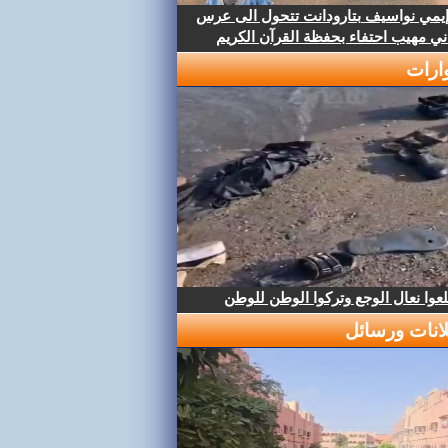
إيمي نواسيف بتارودانت تتحول الى عرس
ني مهيب احتفاء بحفظة القرآن الكريم
ارات
عوا نعال الوجع وتركوا الوطن للوطن
لانات ورسائل