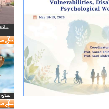
ساكنة 
سي
نصائح 
صو