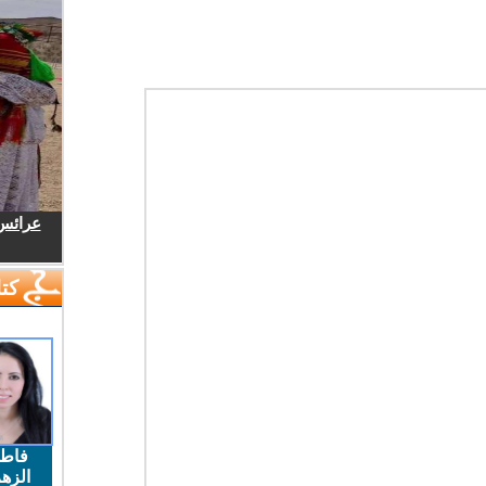
عرائس.
كتا
فاط
الزهر