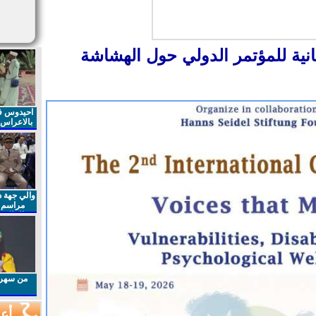
انية للمؤتمر الدولي حول الهشاشة
احيدوس فر
بالاعراس ا
والي جهة د
مراسم 
الملكي 
الذكرى27 لعيد العرش المجيد
من سهرا
أعم