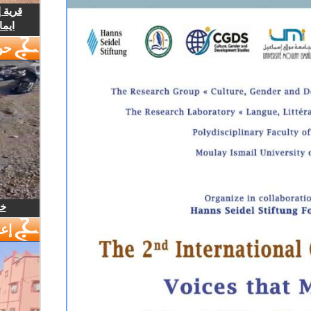
قرية 
ايما
حو
خل
إع