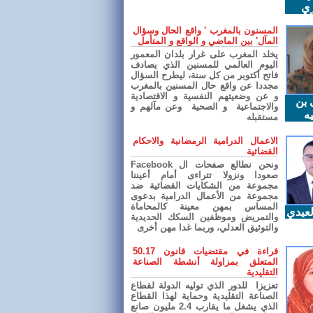
ري
المسنون بالمغرب ' واقع الحال وسؤال
المآل' بين الماضي و الواقع و المتأمل
يخلد المغرب على غرار بلدان المعمور
اليوم العالمي للمسنين الذي يصادف
فاتح أكتوبر من كل سنة، ليطرح السؤال
مجددا عن واقع حال المسنين بالمغرب
و عن وضعيتهم النفسية و الاقتصادية
 بن
والاجتماعية و الصحية وعن مآلهم و
ه
مستقبله
الاعمال الدرامية الرمضانية والاحكام
القضائية
ونحن نطالع صفحات ال Facebook
صعودا ونزولا تتراءى أمام أعيننا
مجموعة من الشكايات القضائية ضد
مجموعة من الأعمال الدرامية بدعوى
المساس بمهن معينة كالمحاماة
عيدي
والتمريض وموظفين السكك الحديدية
والتوثيق العدلي، وربما غدا مهن أخرى
قراءة في مقتضيات قانون 50.17
المتعلق بمزاولة أنشطة الصناعة
التقليدية
تعزيزا للدور الذي توليه الدولة لقطاع
الصناعة التقليدية وحماية لهذا القطاع
الذي يشغل ما يقارب 2.4 مليون صانع