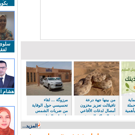
بكو
سلوى
لفقي
هشام ال
اية
من بينها جهة درعة
مرزوگة ... لقاء
حملة
تافيلالت تعزيز مخزون
تحسيسي حول الوقاية
أهمية
أمصال لدغات الأفاعي
من ضربات الشمس
في المراكز الصحية
ولسعات العقارب
ولدغات الأفاعي
المزيد...