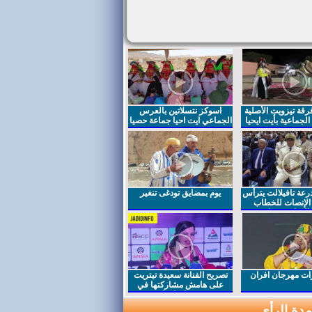
قة تيزويت الأصلية
اسوكز نتسلاتين بالعرس
لجماعية بأيت ايحيا
الجماعي ايت احيا جماعة حصيا
رعة تافيلالت يترأس
يوم بمضايق تودغى تنغير
الإنصات للخطاب
السامي بمناسبة
ت مهرجان افران
تصريح الفنانة سعيدة تيتريت
على هامش مشاركتها في
مهرجان افران
دة الرأي