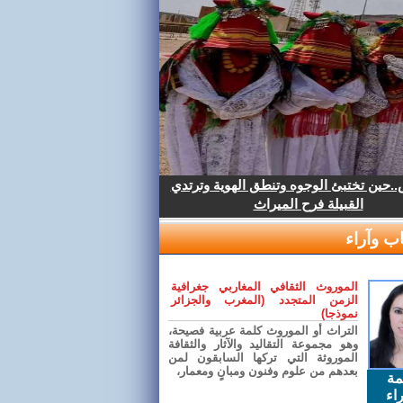
.حين تختبئ الوجوه وتنطق الهوية وترتدي
القبيلة فرح الميراث
ب وآراء
الموروث الثقافي المغاربي جغرافية
الزمن المتجدد (المغرب والجزائر
نموذجا)
التراث أو الموروث كلمة عربية فصيحة،
وهو مجموعة التقاليد والآثار والثقافة
الموروثة التي تركها السابقون لمن
بعدهم من علوم وفنون ومبانٍ ومعمار،
مة
اء