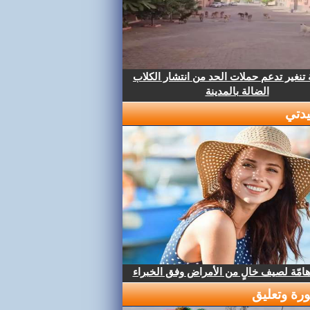
تنغير تدعم حملات الحد من انتشار الكلاب
الضالة بالمدينة
دتي
هامّة لصيف خالٍ من الأمراض وفق الخبراء
رة وتعليق