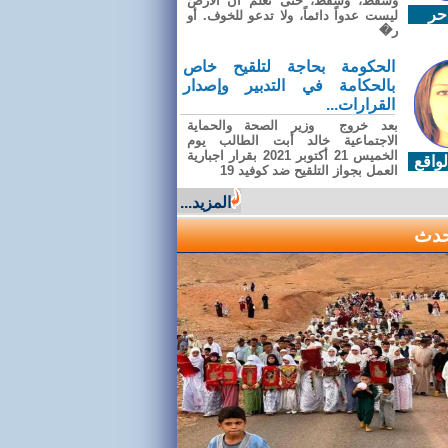
وسقطَ، وسقطَ، حتى تعلّم أن الأرضَ
حر
ليست عدواً دائماً، ولا تدعو للخوف. أو
ر�
الحكومة بحاجة لتلقيح خاص
بالحكامة في التدبير وإصدار
القرارات...
بعد خروج وزير الصحة والحماية
الاجتماعية خالد أبت الطالب يوم
الخميس 21 أكتوبر 2021 بقرار اجبارية
واقع
العمل بجواز التلقيح ضد كوفيد 19
المزيد...
حدث