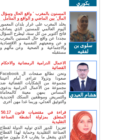
بكوري
المسنون بالمغرب ' واقع الحال وسؤال
المآل' بين الماضي و الواقع و المتأمل
يخلد المغرب على غرار بلدان المعمور
اليوم العالمي للمسنين الذي يصادف
فاتح أكتوبر من كل سنة، ليطرح السؤال
مجددا عن واقع حال المسنين بالمغرب
و عن وضعيتهم النفسية و الاقتصادية
سلوى بن
والاجتماعية و الصحية وعن مآلهم و
لفقيه
مستقبله
الاعمال الدرامية الرمضانية والاحكام
القضائية
ونحن نطالع صفحات ال Facebook
صعودا ونزولا تتراءى أمام أعيننا
مجموعة من الشكايات القضائية ضد
مجموعة من الأعمال الدرامية بدعوى
المساس بمهن معينة كالمحاماة
هشام العيدي
والتمريض وموظفين السكك الحديدية
والتوثيق العدلي، وربما غدا مهن أخرى
قراءة في مقتضيات قانون 50.17
المتعلق بمزاولة أنشطة الصناعة
التقليدية
تعزيزا للدور الذي توليه الدولة لقطاع
الصناعة التقليدية وحماية لهذا القطاع
الذي يشغل ما يقارب 2.4 مليون صانع