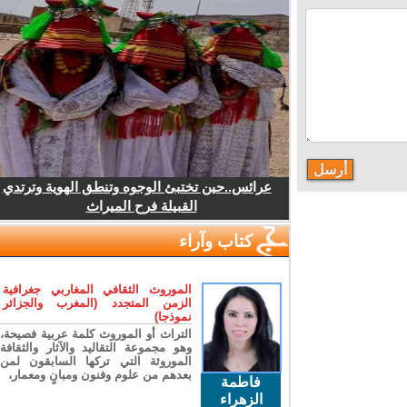
عرائس..حين تختبئ الوجوه وتنطق الهوية وترتدي
القبيلة فرح الميراث
كتاب وآراء
الموروث الثقافي المغاربي جغرافية
الزمن المتجدد (المغرب والجزائر
نموذجا)
التراث أو الموروث كلمة عربية فصيحة،
وهو مجموعة التقاليد والآثار والثقافة
الموروثة التي تركها السابقون لمن
بعدهم من علوم وفنون ومبانٍ ومعمار،
فاطمة
الزهراء