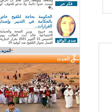
وسقطَ، وسقطَ، حتى تعلّم أن الأرضَ
فكر حر
ليست عدواً دائماً، ولا تدعو للخوف. أو
ر�
الحكومة بحاجة لتلقيح خاص
بالحكامة في التدبير وإصدار
القرارات...
بعد خروج وزير الصحة والحماية
الاجتماعية خالد أبت الطالب يوم
الخميس 21 أكتوبر 2021 بقرار اجبارية
صدى الواقع
العمل بجواز التلقيح ضد كوفيد 19
المزيد...
الحدث