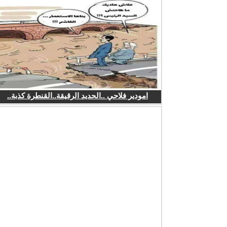
امودير فلاحي ..الحديد الرقيقة..القنطرة كذبة..