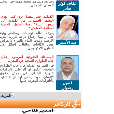
وصانعة ويساهم بنسبة مهمة في الدخل
عفاف كوثر
الوطني الإجمالي.
صابر
الكمامة خطر متنقل ترى كيف يؤدي
التخلص العشوائي من الكمامة إلى
تدهور البيئة؟ وما الحلول العاجلة
لمعالجة المشكل؟
يعرف العالم تهديدات ومخاطر بيئية
على رأسها ارتفاع درجة حرارة الكرة
الأرضية وتلوث الماء والهواء وانقراض
هبة الأصفر
بعض الكائنات وبالتالي اختلال في
التوازن الايكولوجي.
المساءلة الحقوقية لمرسوم إعلان
حالة الطوارئ الصحية في المغرب
في الشرعية الدولية فان حالة الطوارئ
الصحية، “يكون لها أثر على الالتزامات
الدولية للبلدان في مجال حقوق
الإنسان، حيث يمكن لها ان لا تتقيد
بالالتزامات المترتبة عليها
فضيل
رضوان
المزيد...
كاريكاتير