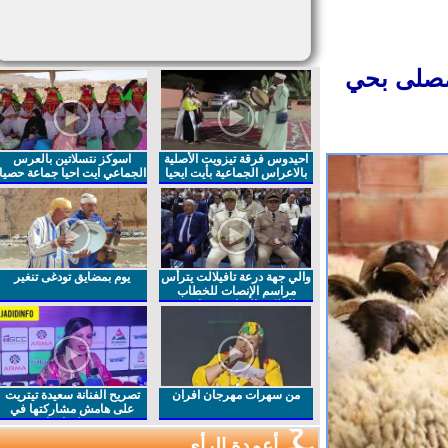
مصلى بحي
احيدوس فرقة تيزويت الأصلية
اسوكز نتسلاتين بالعرس
بالاعراس الجماعية بأيت ايحيا
الجماعي ايت احيا جماعة حصيا
والي جهة درعة تافيلالت يترأس
يوم بمضايق تودغى تنغير
مراسم الإنصات للخطاب
الملكي السامي بمناسبة
الذكرى27 لعيد العرش المجيد
من سهرات مهرجان افران
تصريح الفنانة سعيدة تيتريت
على هامش مشاركتها في
مهرجان افران
أعمدة الرأي