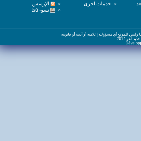
خدمات اخرى
اﻹرسس
تسو- tsū
س للموقع أي مسؤولية إعلامية أو أدبية أو قانونية
نفو 2014
Dévelo