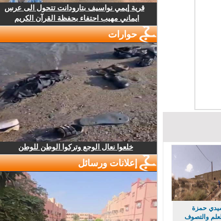
قرية إيمي نواسيف بتارودانت تتحول الى عرس
ايماني مهيب احتفاء بحفظة القرآن الكريم
حوارات
خلعوا نعال الوجع وتركوا الوطن للوطن
إعلانات ورسائل
دي حمزة
لم والتصوف