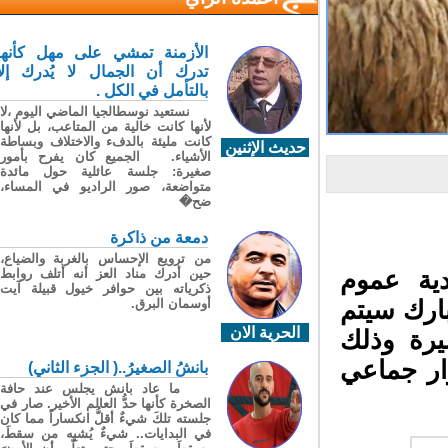
الأزمنة تمشي على مهل كأنها
تدرك أن الجمال لا يُدرك إلا
بالتأمل في الكل .
نستعيد نوسطالجيا الماضي اليوم ،لا
لأنها كانت خالية من المتاعب، بل لأنها
كانت مليئة بالدفء والاختلاف وبساطة
حديث الإثنين
الأشياء. الجميع كان يفرح بأمور
صغيرة: جلسة عائلية حول مائدة
متواضعة، صور الراديو في المساء،
ضح�
دمعة من ذاكرة
من ترويع الإحساس بالغربة والضياع،
حين أدرك مناد العز أنه أتلف روابط
ية عموم
ذكرياته بين حوافر خيول قبيلة آيت
أوسمان البرق.
ارك سيتم
الحرية الان
رة وذلك
2 منه وفق قرار جماعي
بانشُ الصغيرُ..( الجزء الثاني)
ما عاد بانش يجلس عند حافة
الصخرة كأنها حدُّ العالم الأخير. صار في
جلسته تلكَ شيءٌ أقلُّ انكساراً مما كان
في البدايات.. شيءٌ يُشبِه من سقطَ،