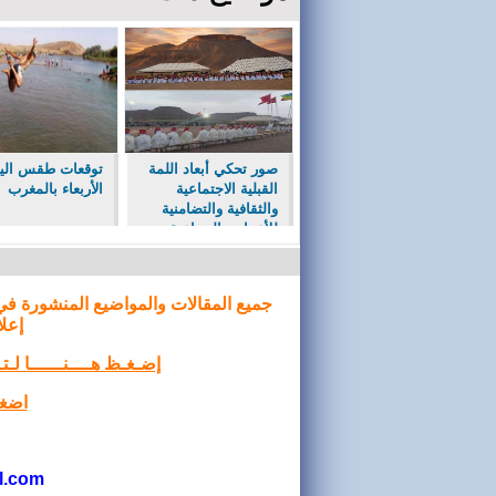
صور تحكي أبعاد اللمة
توقعات طقس الي
القبلية الاجتماعية
الأربعاء بالمغرب
والثقافية والتضامنية
للأعراس الجماعية ب
ايت احيا جماعة حصيا
جميع المقالات والمواضيع المنشورة في
إعلا
إضـغـظ هــــنــــــا لـ
اضغط
l.com