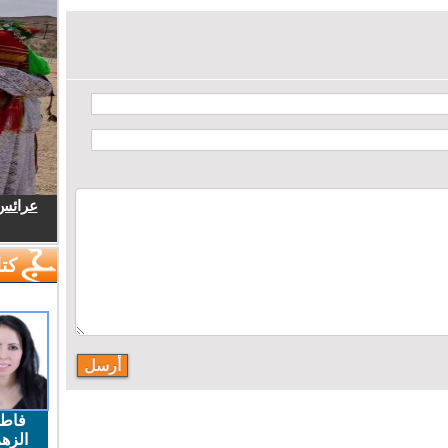
عرائس.
كتا
فاط
الزهر