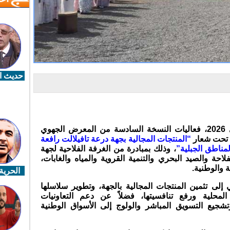
حديث ال
تحتضن ورزازات، ما بين 15 و18 ماي 2026، فعاليات النسخة السادسة من المعرض الجهوي
، تحت شعار
“المنتجات المجالية بجهة درعة تافيلالت رافعة
لمناطق الجبلية”
، وذلك بمبادرة من الغرفة الفلاحية لجهة
حة والصيد البحري والتنمية القروية والمياه والغابات،
 والوطنية.
الحرية 
إلى تثمين المنتجات المجالية بالجهة، وتطوير سلاسلها
المحلية ورفع تنافسيتها، فضلاً عن دعم التعاونيات
شجيع التسويق المباشر والولوج إلى الأسواق الوطنية