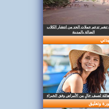
تنغير تدعم حملات الحد من انتشار الكلاب
الضالة بالمدينة
دتي
هامّة لصيف خالٍ من الأمراض وفق الخبراء
رة وتعليق