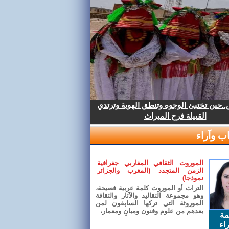
.حين تختبئ الوجوه وتنطق الهوية وترتدي
القبيلة فرح الميراث
ب وآراء
الموروث الثقافي المغاربي جغرافية
الزمن المتجدد (المغرب والجزائر
نموذجا)
التراث أو الموروث كلمة عربية فصيحة،
وهو مجموعة التقاليد والآثار والثقافة
الموروثة التي تركها السابقون لمن
بعدهم من علوم وفنون ومبانٍ ومعمار،
مة
اء