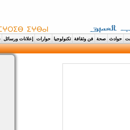
غت
حوادث
صحة
فن وثقافة
تكنولوجيا
حوارات
إعلانات ورسائل
س
دانت تتحول الى عرس ايماني مهي |