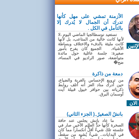
الأزمنة تمشي على مهل كأنها
تدرك أن الجمال لا يُدرك إلا
بالتأمل في الكل .
نستعيد نوسطالجيا الماضي اليوم ،لا
لأنها كانت خالية من المتاعب، بل لأنها
كانت مليئة بالدفء والاختلاف وبساطة
إثنين
الأشياء. الجميع كان يفرح بأمور
صغيرة: جلسة عائلية حول مائدة
متواضعة، صور الراديو في المساء،
ضح�
دمعة من ذاكرة
من ترويع الإحساس بالغربة والضياع،
حين أدرك مناد العز أنه أتلف روابط
ذكرياته بين حوافر خيول قبيلة آيت
أوسمان البرق.
الان
بانشُ الصغيرُ..( الجزء الثاني)
ما عاد بانش يجلس عند حافة
الصخرة كأنها حدُّ العالم الأخير. صار في
جلسته تلكَ شيءٌ أقلُّ انكساراً مما كان
في البدايات.. شيءٌ يُشبِه من سقطَ،