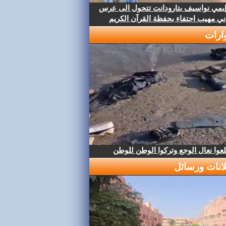
إيمي نواسيف بتارودانت تتحول الى عرس
ني مهيب احتفاء بحفظة القرآن الكريم
ارات
عوا نعال الوجع وتركوا الوطن للوطن
لانات ورسائل