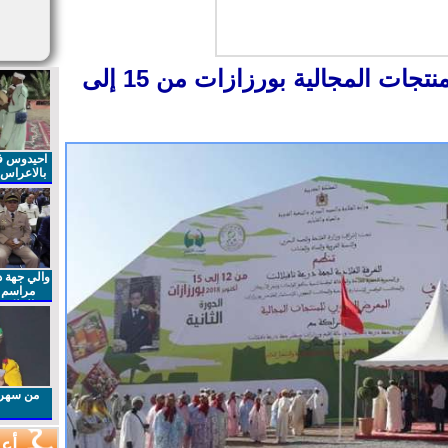
انطلاق المعرض الجهوي للمنتجات المجالية بورزازات من 15 إلى
احيدوس فر
بالاعراس ا
والي جهة د
مراسم 
الملكي 
الذكرى27 لعيد العرش المجيد
من سهرا
أعم