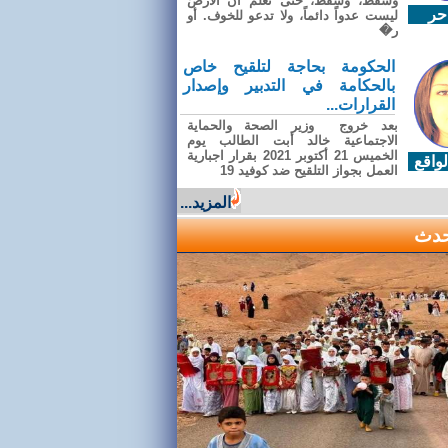
وسقطَ، وسقطَ، حتى تعلّم أن الأرضَ
حر
ليست عدواً دائماً، ولا تدعو للخوف. أو
ر�
الحكومة بحاجة لتلقيح خاص
بالحكامة في التدبير وإصدار
القرارات...
بعد خروج وزير الصحة والحماية
الاجتماعية خالد أبت الطالب يوم
الخميس 21 أكتوبر 2021 بقرار اجبارية
واقع
العمل بجواز التلقيح ضد كوفيد 19
المزيد...
حدث