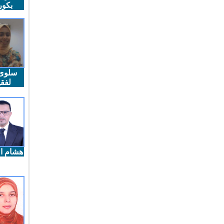
بكو
سلوى
لفقي
هشام ال