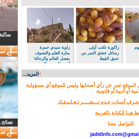
ساكنة 
وم
زاكورة تكتب أولى
زاوية سيدي حمزة
سي
رسائل عشق التمر من
منارة للعلم والتصوف
عمق القيظ
بفضل العالم والرحالة'
أبو سالم عبد الله
العياشي'.
المزيد...
 الموقع تعبر عن رأي أصحابها وليس للموقع أي مسؤولية
مية أو أدبية أو قانونية
تـعـرف أسباب عـدم نـــشــــر تـعـلـيـقـك
 هنـا للكتابة بالعربية
نصائح 
للتواصل معنا
صو
jadidinfo.com@gmai