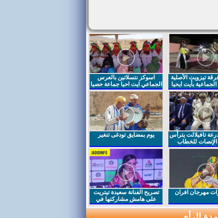
قة تيزويت الأصلية
اسوكز نتسلاتين بالعرس
لجماعية بأيت ايحيا
الجماعي ايت احيا جماعة حصيا
رعة تافيلالت يترأس
يوم بمضايق تودغى تنغير
الإنصات للخطاب
السامي بمناسبة
ت مهرجان افران
تصريح الفنانة سعيدة تيتريت
على هامش مشاركتها في
مهرجان افران
دة الرأي