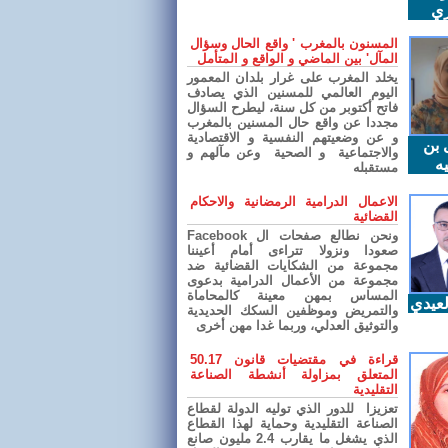
ري
المسنون بالمغرب ' واقع الحال وسؤال
المآل' بين الماضي و الواقع و المتأمل
يخلد المغرب على غرار بلدان المعمور
اليوم العالمي للمسنين الذي يصادف
فاتح أكتوبر من كل سنة، ليطرح السؤال
مجددا عن واقع حال المسنين بالمغرب
و عن وضعيتهم النفسية و الاقتصادية
 بن
والاجتماعية و الصحية وعن مآلهم و
ه
مستقبله
الاعمال الدرامية الرمضانية والاحكام
القضائية
ونحن نطالع صفحات ال Facebook
صعودا ونزولا تتراءى أمام أعيننا
مجموعة من الشكايات القضائية ضد
مجموعة من الأعمال الدرامية بدعوى
المساس بمهن معينة كالمحاماة
عيدي
والتمريض وموظفين السكك الحديدية
والتوثيق العدلي، وربما غدا مهن أخرى
قراءة في مقتضيات قانون 50.17
المتعلق بمزاولة أنشطة الصناعة
التقليدية
تعزيزا للدور الذي توليه الدولة لقطاع
الصناعة التقليدية وحماية لهذا القطاع
الذي يشغل ما يقارب 2.4 مليون صانع