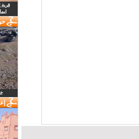
قرية 
ايما
حو
خل
إع