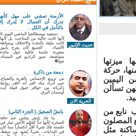
الأزمنة تمشي على مهل كأنها
تدرك أن الجمال لا يُدرك إلا
بالتأمل في الكل .
نستعيد نوسطالجيا الماضي اليوم ،لا
لأنها كانت خالية من المتاعب، بل لأنها
كانت مليئة بالدفء والاختلاف وبساطة
حديث الإثنين
الأشياء. الجميع كان يفرح بأمور
صغيرة: جلسة عائلية حول مائدة
متواضعة، صور الراديو في المساء،
ميزتها
ضح�
ها، حركة
دمعة من ذاكرة
 اليمين
من ترويع الإحساس بالغربة والضياع،
حين أدرك مناد العز أنه أتلف روابط
هن تسألن
ذكرياته بين حوافر خيول قبيلة آيت
أوسمان البرق.
د.
الحرية الان
نابع من
بانشُ الصغيرُ..( الجزء الثاني)
ما عاد بانش يجلس عند حافة
 المصلون
الصخرة كأنها حدُّ العالم الأخير. صار في
جلسته تلكَ شيءٌ أقلُّ انكساراً مما كان
اكنة مثل
في البدايات.. شيءٌ يُشبِه من سقطَ،