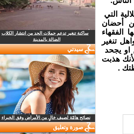
لناس.
لية التي
ن أحضان
 الفقهاء
ساكنة تنغير تدعم حملات الحد من انتشار الكلاب
الضالة بالمدينة
هل تنغير
او يجحد
سيدتي
نك هذبت
ك .
نصائح هامّة لصيف خالٍ من الأمراض وفق الخبراء
صورة وتعليق