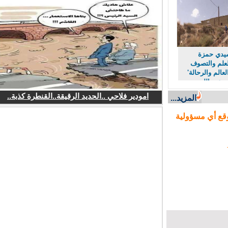
دي حمزة
لم والتصوف
لم والرحالة'
عبد الله
امودير فلاحي ..الحديد الرقيقة..القنطرة كذبة..
المزيد...
ع أي مسؤولية