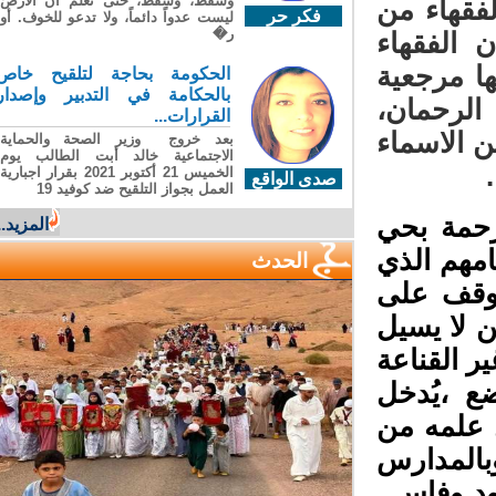
وسقطَ، وسقطَ، حتى تعلّم أن الأرضَ
قهاء من
فكر حر
ليست عدواً دائماً، ولا تدعو للخوف. أو
ر�
الفقهاء
ا مرجعية
الحكومة بحاجة لتلقيح خاص
بالحكامة في التدبير وإصدار
الرحمان،
القرارات...
 الاسماء
بعد خروج وزير الصحة والحماية
الاجتماعية خالد أبت الطالب يوم
الخميس 21 أكتوبر 2021 بقرار اجبارية
صدى الواقع
العمل بجواز التلقيح ضد كوفيد 19
حمة بحي
المزيد...
مهم الذي
الحدث
ووقف على
ن لا يسيل
 القناعة
 ،يُدخل
علمه من
المدارس
د وفاس..