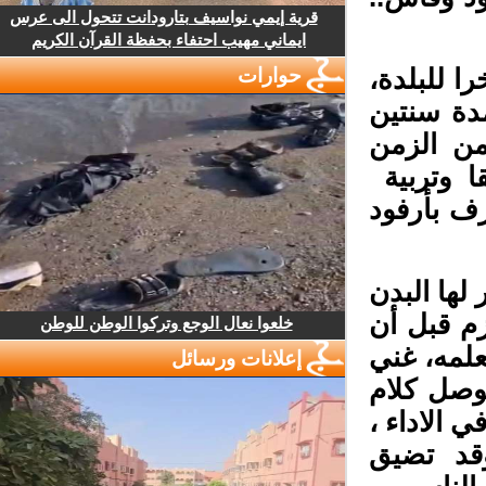
قرية إيمي نواسيف بتارودانت تتحول الى عرس
ايماني مهيب احتفاء بحفظة القرآن الكريم
حوارات
 للبلدة،
دة سنتين
ن الزمن
 وتربية
ف بأرفود
لها البدن
م قبل أن
خلعوا نعال الوجع وتركوا الوطن للوطن
علمه، غني
إعلانات ورسائل
صل كلام
الاداء ،
د تضيق