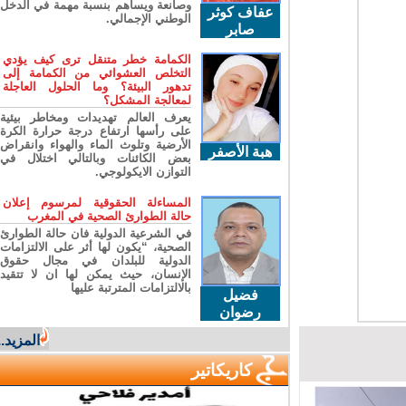
وصانعة ويساهم بنسبة مهمة في الدخل
عفاف كوثر
الوطني الإجمالي.
صابر
الكمامة خطر متنقل ترى كيف يؤدي
التخلص العشوائي من الكمامة إلى
تدهور البيئة؟ وما الحلول العاجلة
لمعالجة المشكل؟
يعرف العالم تهديدات ومخاطر بيئية
على رأسها ارتفاع درجة حرارة الكرة
الأرضية وتلوث الماء والهواء وانقراض
هبة الأصفر
بعض الكائنات وبالتالي اختلال في
التوازن الايكولوجي.
المساءلة الحقوقية لمرسوم إعلان
حالة الطوارئ الصحية في المغرب
في الشرعية الدولية فان حالة الطوارئ
الصحية، “يكون لها أثر على الالتزامات
الدولية للبلدان في مجال حقوق
الإنسان، حيث يمكن لها ان لا تتقيد
بالالتزامات المترتبة عليها
فضيل
رضوان
المزيد...
كاريكاتير