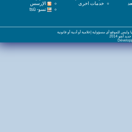
خدمات اخرى
اﻹرسس
تسو- tsū
س للموقع أي مسؤولية إعلامية أو أدبية أو قانونية
نفو 2014
Dévelo