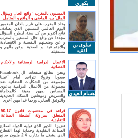
بكوري
المسنون بالمغرب ' واقع الحال وسؤال
المآل' بين الماضي و الواقع و المتأمل
يخلد المغرب على غرار بلدان المعمور
اليوم العالمي للمسنين الذي يصادف
فاتح أكتوبر من كل سنة، ليطرح السؤال
مجددا عن واقع حال المسنين بالمغرب
و عن وضعيتهم النفسية و الاقتصادية
سلوى بن
والاجتماعية و الصحية وعن مآلهم و
لفقيه
مستقبله
الاعمال الدرامية الرمضانية والاحكام
القضائية
ونحن نطالع صفحات ال Facebook
صعودا ونزولا تتراءى أمام أعيننا
مجموعة من الشكايات القضائية ضد
مجموعة من الأعمال الدرامية بدعوى
المساس بمهن معينة كالمحاماة
هشام العيدي
والتمريض وموظفين السكك الحديدية
والتوثيق العدلي، وربما غدا مهن أخرى
قراءة في مقتضيات قانون 50.17
المتعلق بمزاولة أنشطة الصناعة
التقليدية
تعزيزا للدور الذي توليه الدولة لقطاع
الصناعة التقليدية وحماية لهذا القطاع
الذي يشغل ما يقارب 2.4 مليون صانع