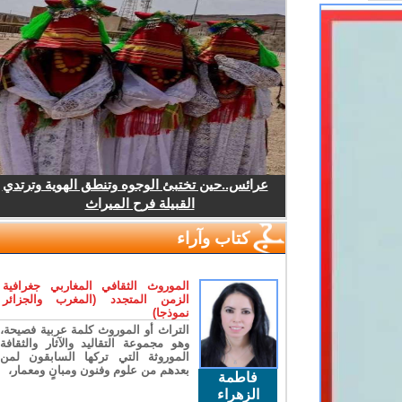
عرائس..حين تختبئ الوجوه وتنطق الهوية وترتدي
القبيلة فرح الميراث
كتاب وآراء
الموروث الثقافي المغاربي جغرافية
الزمن المتجدد (المغرب والجزائر
نموذجا)
التراث أو الموروث كلمة عربية فصيحة،
وهو مجموعة التقاليد والآثار والثقافة
الموروثة التي تركها السابقون لمن
بعدهم من علوم وفنون ومبانٍ ومعمار،
فاطمة
الزهراء