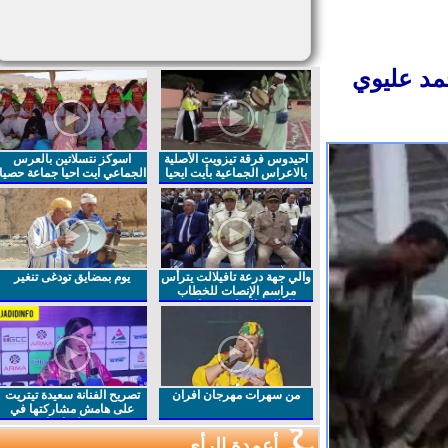
مد عليوي
احيدوس فرقة تيزويت الأصلية
اسوكز نتسلاتين بالعرس
بالاعراس الجماعية بأيت ايحيا
الجماعي ايت احيا جماعة حصيا
والي جهة درعة تافيلالت يترأس
يوم بمضايق تودغى تنغير
مراسم الإنصات للخطاب
الملكي السامي بمناسبة
الذكرى27 لعيد العرش المجيد
من سهرات مهرجان افران
تصريح الفنانة سعيدة تيتريت
على هامش مشاركتها في
مهرجان افران
أعمدة الرأي