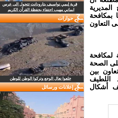
قرية إيمي نواسيف بتارودانت تتحول الى عرس
لمديرية
ايماني مهيب احتفاء بحفظة القرآن الكريم
 بمكافحة
حوارات
 التعاون
لمكافحة
لى الصحة
عاون بين
اللطيف
خلعوا نعال الوجع وتركوا الوطن للوطن
 أشكال
إعلانات ورسائل