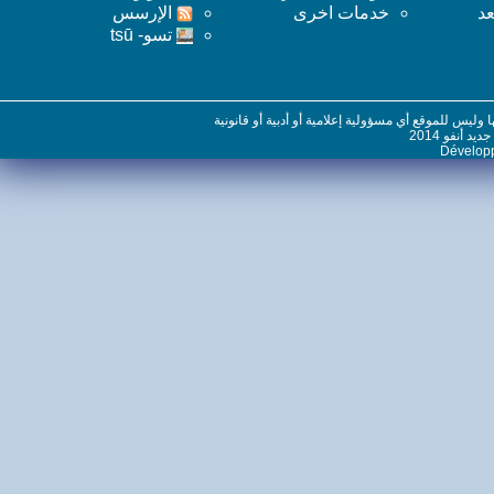
خدمات اخرى
اﻹرسس
تسو- tsū
س للموقع أي مسؤولية إعلامية أو أدبية أو قانونية
نفو 2014
Dévelo