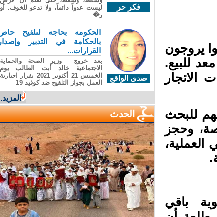
وسقطَ، وسقطَ، حتى تعلّم أن الأرضَ
فكر حر
ليست عدواً دائماً، ولا تدعو للخوف. أو
ر�
الحكومة بحاجة لتلقيح خاص
بالحكامة في التدبير وإصدار
ا يروجون
القرارات...
 للبيع.
بعد خروج وزير الصحة والحماية
الاجتماعية خالد أبت الطالب يوم
الاتجار
الخميس 21 أكتوبر 2021 بقرار اجبارية
صدى الواقع
العمل بجواز التلقيح ضد كوفيد 19
المزيد...
م للبحث
الحدث
صة، وحجز
العملية،
ية باقي
طلعة أن