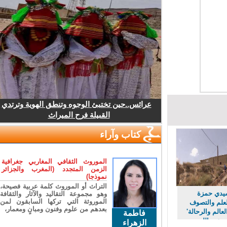
عرائس..حين تختبئ الوجوه وتنطق الهوية وترتدي
القبيلة فرح الميراث
كتاب وآراء
الموروث الثقافي المغاربي جغرافية
الزمن المتجدد (المغرب والجزائر
نموذجا)
التراث أو الموروث كلمة عربية فصيحة،
دي حمزة
وهو مجموعة التقاليد والآثار والثقافة
الموروثة التي تركها السابقون لمن
لم والتصوف
بعدهم من علوم وفنون ومبانٍ ومعمار،
لم والرحالة'
فاطمة
عبد الله
الزهراء