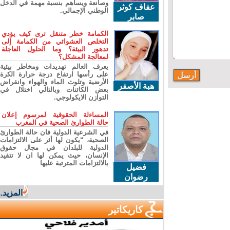
وصانعة ويساهم بنسبة مهمة في الدخل
عفاف كوثر
الوطني الإجمالي.
صابر
الكمامة خطر متنقل ترى كيف يؤدي
التخلص العشوائي من الكمامة إلى
تدهور البيئة؟ وما الحلول العاجلة
لمعالجة المشكل؟
يعرف العالم تهديدات ومخاطر بيئية
على رأسها ارتفاع درجة حرارة الكرة
الأرضية وتلوث الماء والهواء وانقراض
هبة الأصفر
بعض الكائنات وبالتالي اختلال في
التوازن الايكولوجي.
المساءلة الحقوقية لمرسوم إعلان
حالة الطوارئ الصحية في المغرب
في الشرعية الدولية فان حالة الطوارئ
الصحية، “يكون لها أثر على الالتزامات
الدولية للبلدان في مجال حقوق
الإنسان، حيث يمكن لها ان لا تتقيد
بالالتزامات المترتبة عليها
فضيل
رضوان
المزيد...
كاريكاتير