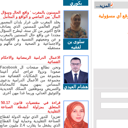
بكوري
المزيد...
المسنون بالمغرب ' واقع الحال وسؤال
ع أي مسؤولية
المآل' بين الماضي و الواقع و المتأمل
يخلد المغرب على غرار بلدان المعمور
اليوم العالمي للمسنين الذي يصادف
فاتح أكتوبر من كل سنة، ليطرح السؤال
مجددا عن واقع حال المسنين بالمغرب
و عن وضعيتهم النفسية و الاقتصادية
سلوى بن
والاجتماعية و الصحية وعن مآلهم و
لفقيه
مستقبله
الاعمال الدرامية الرمضانية والاحكام
القضائية
ونحن نطالع صفحات ال Facebook
صعودا ونزولا تتراءى أمام أعيننا
مجموعة من الشكايات القضائية ضد
مجموعة من الأعمال الدرامية بدعوى
المساس بمهن معينة كالمحاماة
هشام العيدي
والتمريض وموظفين السكك الحديدية
والتوثيق العدلي، وربما غدا مهن أخرى
قراءة في مقتضيات قانون 50.17
المتعلق بمزاولة أنشطة الصناعة
التقليدية
تعزيزا للدور الذي توليه الدولة لقطاع
الصناعة التقليدية وحماية لهذا القطاع
الذي يشغل ما يقارب 2.4 مليون صانع