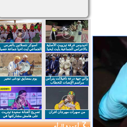
احيدوس فرقة تيزويت الأصلية
اسوكز نتسلاتين بالعرس
بالاعراس الجماعية بأيت ايحيا
الجماعي ايت احيا جماعة حصيا
والي جهة درعة تافيلالت يترأس
يوم بمضايق تودغى تنغير
مراسم الإنصات للخطاب
الملكي السامي بمناسبة
الذكرى27 لعيد العرش المجيد
من سهرات مهرجان افران
تصريح الفنانة سعيدة تيتريت
على هامش مشاركتها في
مهرجان افران
أعمدة الرأي