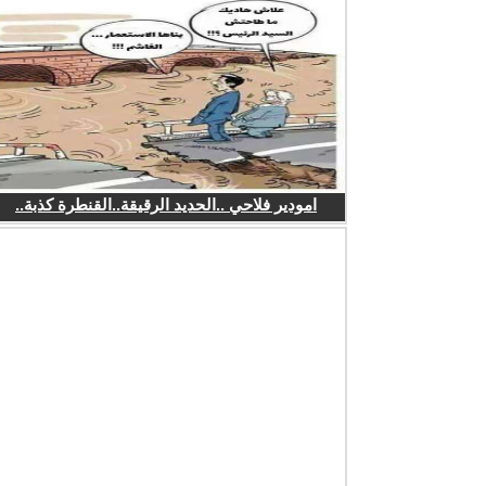
امودير فلاحي ..الحديد الرقيقة..القنطرة كذبة..