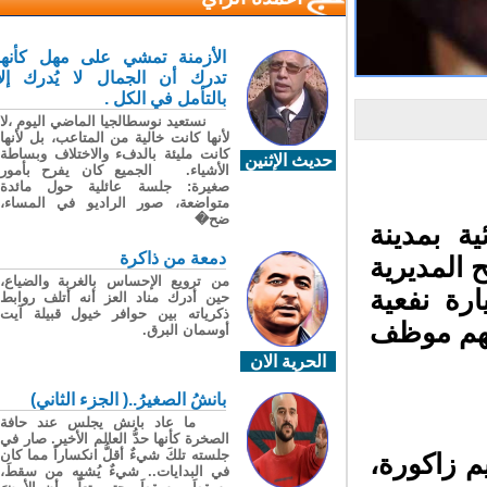
الأزمنة تمشي على مهل كأنها
تدرك أن الجمال لا يُدرك إلا
بالتأمل في الكل .
نستعيد نوسطالجيا الماضي اليوم ،لا
لأنها كانت خالية من المتاعب، بل لأنها
كانت مليئة بالدفء والاختلاف وبساطة
حديث الإثنين
الأشياء. الجميع كان يفرح بأمور
صغيرة: جلسة عائلية حول مائدة
متواضعة، صور الراديو في المساء،
ضح�
 بمدينة
دمعة من ذاكرة
المديرية
من ترويع الإحساس بالغربة والضياع،
ة نفعية
حين أدرك مناد العز أنه أتلف روابط
ذكرياته بين حوافر خيول قبيلة آيت
هم موظف
أوسمان البرق.
الحرية الان
بانشُ الصغيرُ..( الجزء الثاني)
ما عاد بانش يجلس عند حافة
الصخرة كأنها حدُّ العالم الأخير. صار في
جلسته تلكَ شيءٌ أقلُّ انكساراً مما كان
 زاكورة،
في البدايات.. شيءٌ يُشبِه من سقطَ،