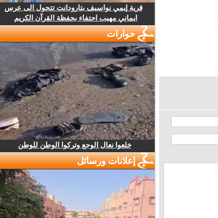
قرية إيمي نواسيف بتارودانت تتحول الى عرس
ايماني مهيب احتفاء بحفظة القرآن الكريم
حوارات
خلعوا نعال الوجع وتركوا الوطن للوطن
إعلانات ورسائل