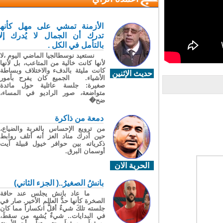
الأزمنة تمشي على مهل كأنها
تدرك أن الجمال لا يُدرك إلا
بالتأمل في الكل .
نستعيد نوسطالجيا الماضي اليوم ،لا
لأنها كانت خالية من المتاعب، بل لأنها
كانت مليئة بالدفء والاختلاف وبساطة
حديث الإثنين
الأشياء. الجميع كان يفرح بأمور
صغيرة: جلسة عائلية حول مائدة
متواضعة، صور الراديو في المساء،
ضح�
دمعة من ذاكرة
من ترويع الإحساس بالغربة والضياع،
حين أدرك مناد العز أنه أتلف روابط
ذكرياته بين حوافر خيول قبيلة آيت
أوسمان البرق.
الحرية الان
بانشُ الصغيرُ..( الجزء الثاني)
ما عاد بانش يجلس عند حافة
الصخرة كأنها حدُّ العالم الأخير. صار في
جلسته تلكَ شيءٌ أقلُّ انكساراً مما كان
في البدايات.. شيءٌ يُشبِه من سقطَ،