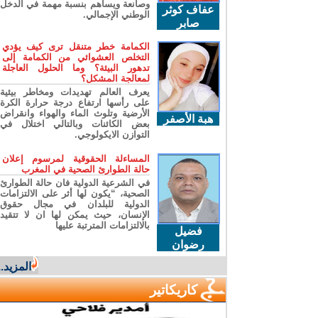
وصانعة ويساهم بنسبة مهمة في الدخل
عفاف كوثر
الوطني الإجمالي.
صابر
الكمامة خطر متنقل ترى كيف يؤدي
التخلص العشوائي من الكمامة إلى
تدهور البيئة؟ وما الحلول العاجلة
لمعالجة المشكل؟
يعرف العالم تهديدات ومخاطر بيئية
على رأسها ارتفاع درجة حرارة الكرة
الأرضية وتلوث الماء والهواء وانقراض
هبة الأصفر
بعض الكائنات وبالتالي اختلال في
التوازن الايكولوجي.
المساءلة الحقوقية لمرسوم إعلان
حالة الطوارئ الصحية في المغرب
في الشرعية الدولية فان حالة الطوارئ
الصحية، “يكون لها أثر على الالتزامات
الدولية للبلدان في مجال حقوق
الإنسان، حيث يمكن لها ان لا تتقيد
بالالتزامات المترتبة عليها
فضيل
رضوان
المزيد...
كاريكاتير