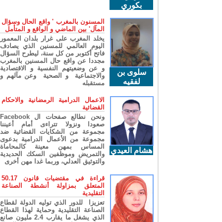
بكوري
المسنون بالمغرب ' واقع الحال وسؤال
المآل' بين الماضي و الواقع و المتأمل
يخلد المغرب على غرار بلدان المعمور
اليوم العالمي للمسنين الذي يصادف
فاتح أكتوبر من كل سنة، ليطرح السؤال
مجددا عن واقع حال المسنين بالمغرب
و عن وضعيتهم النفسية و الاقتصادية
سلوى بن
والاجتماعية و الصحية وعن مآلهم و
لفقيه
مستقبله
الاعمال الدرامية الرمضانية والاحكام
القضائية
ونحن نطالع صفحات ال Facebook
صعودا ونزولا تتراءى أمام أعيننا
مجموعة من الشكايات القضائية ضد
مجموعة من الأعمال الدرامية بدعوى
المساس بمهن معينة كالمحاماة
هشام العيدي
والتمريض وموظفين السكك الحديدية
والتوثيق العدلي، وربما غدا مهن أخرى
قراءة في مقتضيات قانون 50.17
المتعلق بمزاولة أنشطة الصناعة
التقليدية
تعزيزا للدور الذي توليه الدولة لقطاع
الصناعة التقليدية وحماية لهذا القطاع
الذي يشغل ما يقارب 2.4 مليون صانع