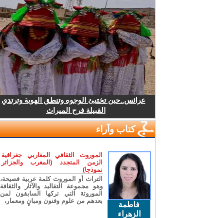
عرائس..حين تختبئ الوجوه وتنطق الهوية وترتدي
القبيلة فرح الميراث
كتاب وآراء
الموروث الثقافي المغاربي جغرافية
الزمن المتجدد (المغرب والجزائر
نموذجا)
التراث أو الموروث كلمة عربية فصيحة،
وهو مجموعة التقاليد والآثار والثقافة
الموروثة التي تركها السابقون لمن
بعدهم من علوم وفنون ومبانٍ ومعمار،
فاطمة
الزهراء