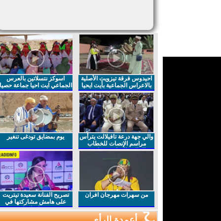
احيدوس فرقة تيزويت الأصلية
اسوكز نتسلاتين بالعرس
بالاعراس الجماعية بأيت ايحيا
الجماعي ايت احيا جماعة حصيا
والي جهة درعة تافيلالت يترأس
يوم بمضايق تودغى تنغير
مراسم الإنصات للخطاب
الملكي السامي بمناسبة
الذكرى27 لعيد العرش المجيد
من سهرات مهرجان افران
تصريح الفنانة سعيدة تيتريت
على هامش مشاركتها في
مهرجان افران
أعمدة الرأي