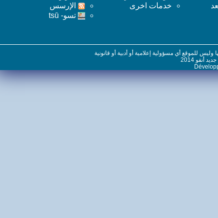
خدمات اخرى
اﻹرسس
تسو- tsū
س للموقع أي مسؤولية إعلامية أو أدبية أو قانونية
نفو 2014
Dévelo