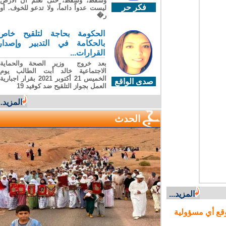
وسقطَ، وسقطَ، حتى تعلّم أن الأرضَ
فكر حر
ليست عدواً دائماً، ولا تدعو للخوف. أو
ر�
الحكومة بحاجة لتلقيح خاص
بالحكامة في التدبير وإصدار
القرارات...
بعد خروج وزير الصحة والحماية
الاجتماعية خالد أبت الطالب يوم
الخميس 21 أكتوبر 2021 بقرار اجبارية
صدى الواقع
العمل بجواز التلقيح ضد كوفيد 19
المزيد...
الحدث
المزيد...
ع أي مسؤولية