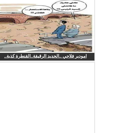
امودير فلاحي ..الحديد الرقيقة..القنطرة كذبة..