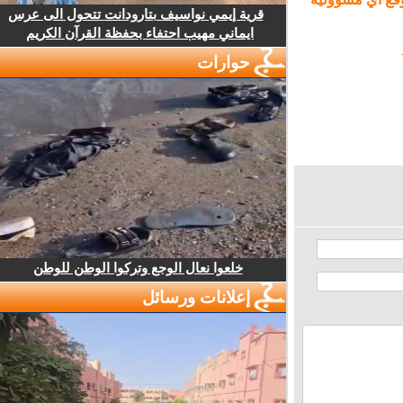
قرية إيمي نواسيف بتارودانت تتحول الى عرس
ايماني مهيب احتفاء بحفظة القرآن الكريم
حوارات
خلعوا نعال الوجع وتركوا الوطن للوطن
إعلانات ورسائل