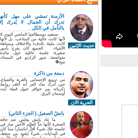
الأزمنة تمشي على مهل كأنها
تدرك أن الجمال لا يُدرك إلا
بالتأمل في الكل .
نستعيد نوسطالجيا الماضي اليوم ،لا
لأنها كانت خالية من المتاعب، بل لأنها
كانت مليئة بالدفء والاختلاف وبساطة
حديث الإثنين
الأشياء. الجميع كان يفرح بأمور
صغيرة: جلسة عائلية حول مائدة
متواضعة، صور الراديو في المساء،
ضح�
دمعة من ذاكرة
من ترويع الإحساس بالغربة والضياع،
حين أدرك مناد العز أنه أتلف روابط
ذكرياته بين حوافر خيول قبيلة آيت
أوسمان البرق.
الحرية الان
بانشُ الصغيرُ..( الجزء الثاني)
ما عاد بانش يجلس عند حافة
الصخرة كأنها حدُّ العالم الأخير. صار في
جلسته تلكَ شيءٌ أقلُّ انكساراً مما كان
في البدايات.. شيءٌ يُشبِه من سقطَ،