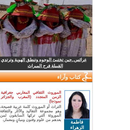
عرائس..حين تختبئ الوجوه وتنطق الهوية وترتدي
القبيلة فرح الميراث
كتاب وآراء
الموروث الثقافي المغاربي جغرافية
الزمن المتجدد (المغرب والجزائر
نموذجا)
التراث أو الموروث كلمة عربية فصيحة،
وهو مجموعة التقاليد والآثار والثقافة
الموروثة التي تركها السابقون لمن
بعدهم من علوم وفنون ومبانٍ ومعمار،
فاطمة
الزهراء