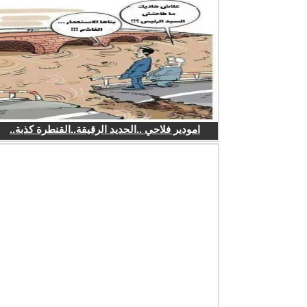
امودير فلاحي ..الحديد الرقيقة..القنطرة كذبة..