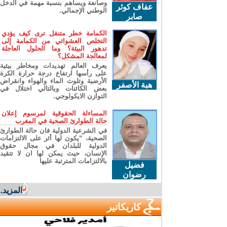
وصانعة ويساهم بنسبة مهمة في الدخل
عفاف كوثر
الوطني الإجمالي.
صابر
الكمامة خطر متنقل ترى كيف يؤدي
التخلص العشوائي من الكمامة إلى
تدهور البيئة؟ وما الحلول العاجلة
لمعالجة المشكل؟
يعرف العالم تهديدات ومخاطر بيئية
على رأسها ارتفاع درجة حرارة الكرة
الأرضية وتلوث الماء والهواء وانقراض
هبة الأصفر
بعض الكائنات وبالتالي اختلال في
التوازن الايكولوجي.
المساءلة الحقوقية لمرسوم إعلان
حالة الطوارئ الصحية في المغرب
في الشرعية الدولية فان حالة الطوارئ
الصحية، “يكون لها أثر على الالتزامات
الدولية للبلدان في مجال حقوق
الإنسان، حيث يمكن لها ان لا تتقيد
بالالتزامات المترتبة عليها
فضيل
رضوان
المزيد...
كاريكاتير