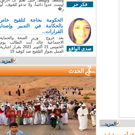
وسقطَ، وسقطَ، حتى تعلّم أن الأرضَ
فكر حر
ليست عدواً دائماً، ولا تدعو للخوف. أو
ر�
الحكومة بحاجة لتلقيح خاص
بالحكامة في التدبير وإصدار
القرارات...
بعد خروج وزير الصحة والحماية
الاجتماعية خالد أبت الطالب يوم
الخميس 21 أكتوبر 2021 بقرار اجبارية
صدى الواقع
العمل بجواز التلقيح ضد كوفيد 19
المزيد...
الحدث
المزيد...
ع أي مسؤولية