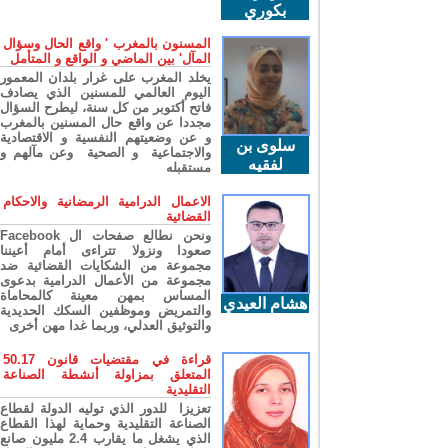
بكوري
المسنون بالمغرب ' واقع الحال وسؤال
المآل' بين الماضي و الواقع و المتأمل
يخلد المغرب على غرار بلدان المعمور
اليوم العالمي للمسنين الذي يصادف
فاتح أكتوبر من كل سنة، ليطرح السؤال
مجددا عن واقع حال المسنين بالمغرب
و عن وضعيتهم النفسية و الاقتصادية
سلوى بن
والاجتماعية و الصحية وعن مآلهم و
لفقيه
مستقبله
الاعمال الدرامية الرمضانية والاحكام
القضائية
ونحن نطالع صفحات ال Facebook
صعودا ونزولا تتراءى أمام أعيننا
مجموعة من الشكايات القضائية ضد
مجموعة من الأعمال الدرامية بدعوى
المساس بمهن معينة كالمحاماة
هشام العيدي
والتمريض وموظفين السكك الحديدية
والتوثيق العدلي، وربما غدا مهن أخرى
قراءة في مقتضيات قانون 50.17
المتعلق بمزاولة أنشطة الصناعة
التقليدية
تعزيزا للدور الذي توليه الدولة لقطاع
الصناعة التقليدية وحماية لهذا القطاع
الذي يشغل ما يقارب 2.4 مليون صانع