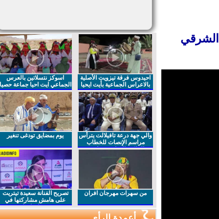
الشرقي
احيدوس فرقة تيزويت الأصلية
اسوكز نتسلاتين بالعرس
بالاعراس الجماعية بأيت ايحيا
الجماعي ايت احيا جماعة حصيا
والي جهة درعة تافيلالت يترأس
يوم بمضايق تودغى تنغير
مراسم الإنصات للخطاب
الملكي السامي بمناسبة
الذكرى27 لعيد العرش المجيد
من سهرات مهرجان افران
تصريح الفنانة سعيدة تيتريت
على هامش مشاركتها في
مهرجان افران
أعمدة الرأي