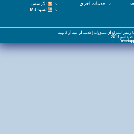
خدمات اخرى
اﻹرسس
تسو- tsū
س للموقع أي مسؤولية إعلامية أو أدبية أو قانونية
نفو 2014
Dévelo