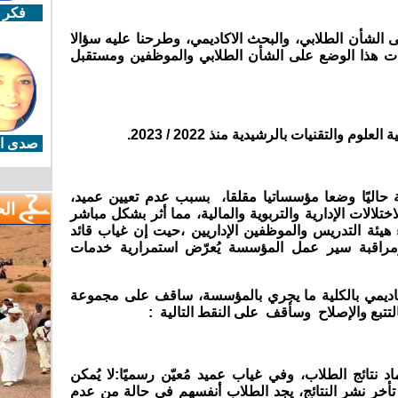
فكر 
لى الشأن الطلابي، والبحث الاكاديمي، وطرحنا عليه سؤالا
ات هذا الوضع على الشأن الطلابي والموظفين ومستقبل
ة العلوم والتقنيات بالرشيدية
منذ 2022 / 2023.
صدى ال
ية حاليًا وضعا مؤسساتيا مقلقا، بسبب عدم تعيين عميد،
ال
تلالات الإدارية والتربوية والمالية، مما أثر بشكل مباشر
هيئة التدريس والموظفين الإداريين ،حيت إن
غياب قائد
ة ومراقبة سير عمل المؤسسة يُعرّض استمرارية خدمات
اكاديمي بالكلية ما يجري بالمؤسسة، ساقف على مجموعة
لتتبع والإصلاح وسأقف على النقط التالية :
د نتائج الطلاب، وفي غياب عميد مُعيّن رسميًا
:لا يُمكن
تأخر نشر النتائج، يجد الطلاب أنفسهم في حالة من عدم