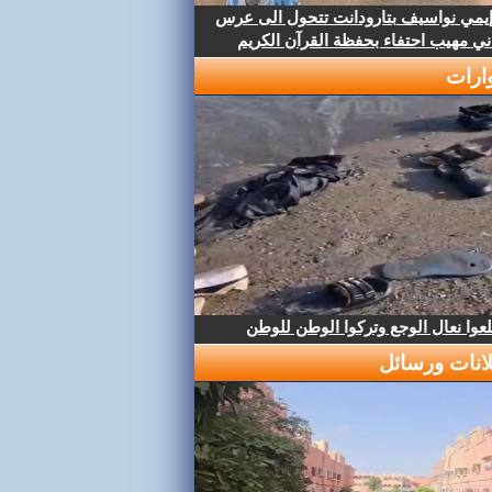
إيمي نواسيف بتارودانت تتحول الى عرس
ني مهيب احتفاء بحفظة القرآن الكريم
ارات
عوا نعال الوجع وتركوا الوطن للوطن
لانات ورسائل