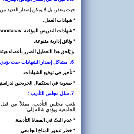
حيث يتعذر، بل لا يمكن إصدار العديد من
* شهادات العمل.
* شهادات التدريس المؤقتة
.snoitacav
* وثائق إدارية متنوعة.
و يُلحق هذا التعطيل الضرر بأعضاء هيئة
6. مشاكل إصدار الشهادات حيث يؤدي غياب التصديق الرسمي إلى
* تأخير في توقيع الشهادات.
* صعوبة في استكمال الخريجين لدراست
7. شلل مجلس التأديب :
يلعب مجلس التأديب، ممثلاً من قبل
الجامعية ويؤدي شلله إلى
:
* عدم البتّ في القضايا التأديبية.
* خطر تدهور المناخ الجامعي.