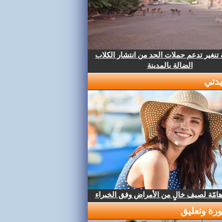
تنغير تدعم حملات الحد من انتشار الكلاب
الضالة بالمدينة
دتي
هامّة لصيف خالٍ من الأمراض وفق الخبراء
رة وتعليق