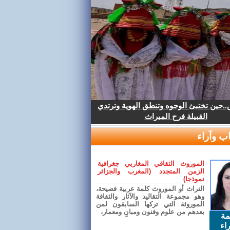
.حين تختبئ الوجوه وتنطق الهوية وترتدي
القبيلة فرح الميراث
ب وآراء
الموروث الثقافي المغاربي جغرافية
الزمن المتجدد (المغرب والجزائر
نموذجا)
التراث أو الموروث كلمة عربية فصيحة،
وهو مجموعة التقاليد والآثار والثقافة
الموروثة التي تركها السابقون لمن
بعدهم من علوم وفنون ومبانٍ ومعمار،
مة
اء