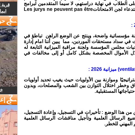
لى الطلاب في نهاية دراستهم، لا سيما المتقدمين لبرامج
قرية 
دعاء لجن الامتحانات
Les jurys ne peuvent pas être
ايما
حو
فقة مؤسساتية واضحة، وينتج عن الوضع الراهن تباطؤ في
وبات في سداد مستحقات الموردين، مما
يبين أننا امام إدارة
حيات مجلس المؤسسة ولجنة مراقبة الميزانية التابعة له
لال الأموال المخصصة بشكل كامل أو إلى مخالفات في
نية 2026 تخطيطًا استراتيجيًا وموازنة بين الأولويات حيث يغيب تحديد أولويات
فاق وخطر اختلال التوازن بين الشعب والمصلحات، وبدون
خل
تياجاتها المستقبلية
.
إع
ن من هذا الوضع :
تأخيرات في التسجيل، وإعادة التسجيل،
الرسائل العلمية وتأجيل مناقشات الرسائل العلمية
م المهني للخطر
.