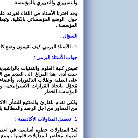
والتسييري والتدبيري بالمؤسسة .
وقد اخترنا الأستاذ في اللقاء لغيرته ع
حول الوضع المؤسساتي بالكلية، وتبع
المؤسسة .
السؤال :
1 - الأستاذ البرمي كيف تقيمون وضع
كلي
جواب الأستاذ البرمي :
تعيش كلية العلوم والتقنيات بالراشيد
حيث أدى هذا الفراغ الى العديد من الاخ
على الطلبة وطلاب الدكتوراه، وأعضاء 
مُخوّل باتخاذ القرارات الاستراتيجي
المؤسسة للخطر
.
ولكي نقدم للقارئ والمتتبع للشأن ال
من المحاور من اجل الرصد والمطالبة با
1. تعطيل المداولات الأكاديمية
:
تُعدّ المداولات خطوة أساسية في اعتما
اعتماد محاضر المداولات قانونيا ، و
مع 