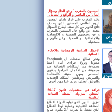
ري
المسنون بالمغرب ' واقع الحال وسؤال
المآل' بين الماضي و الواقع و المتأمل
يخلد المغرب على غرار بلدان المعمور
اليوم العالمي للمسنين الذي يصادف
فاتح أكتوبر من كل سنة، ليطرح السؤال
مجددا عن واقع حال المسنين بالمغرب
و عن وضعيتهم النفسية و الاقتصادية
 بن
والاجتماعية و الصحية وعن مآلهم و
ه
مستقبله
الاعمال الدرامية الرمضانية والاحكام
القضائية
ونحن نطالع صفحات ال Facebook
صعودا ونزولا تتراءى أمام أعيننا
مجموعة من الشكايات القضائية ضد
مجموعة من الأعمال الدرامية بدعوى
المساس بمهن معينة كالمحاماة
عيدي
والتمريض وموظفين السكك الحديدية
والتوثيق العدلي، وربما غدا مهن أخرى
قراءة في مقتضيات قانون 50.17
المتعلق بمزاولة أنشطة الصناعة
التقليدية
تعزيزا للدور الذي توليه الدولة لقطاع
الصناعة التقليدية وحماية لهذا القطاع
الذي يشغل ما يقارب 2.4 مليون صانع