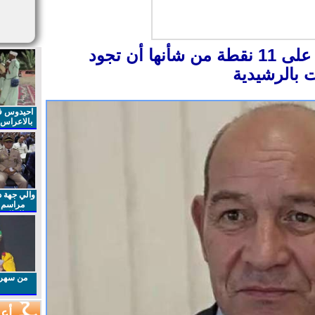
الأستاذ لحسن البرمي يقف على 11 نقطة من شأنها أن تجود
ت بالرشيدية
احيدوس فر
بالاعراس ا
والي جهة د
مراسم 
الملكي 
الذكرى27 لعيد العرش المجيد
من سهرا
أعم