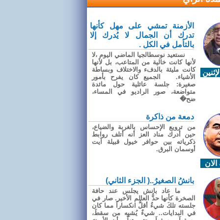
الأزمنة تمشي على مهل كأنها
تدرك أن الجمال لا يُدرك إلا
بالتأمل في الكل .
نستعيد نوسطالجيا الماضي اليوم ،لا
لأنها كانت خالية من المتاعب، بل لأنها
كانت مليئة بالدفء والاختلاف وبساطة
إثنين
الأشياء. الجميع كان يفرح بأمور
صغيرة: جلسة عائلية حول مائدة
متواضعة، صور الراديو في المساء،
ضح�
دمعة من ذاكرة
من ترويع الإحساس بالغربة والضياع،
حين أدرك مناد العز أنه أتلف روابط
ذكرياته بين حوافر خيول قبيلة آيت
أوسمان البرق.
الان
بانشُ الصغيرُ..( الجزء الثاني)
ما عاد بانش يجلس عند حافة
الصخرة كأنها حدُّ العالم الأخير. صار في
جلسته تلكَ شيءٌ أقلُّ انكساراً مما كان
في البدايات.. شيءٌ يُشبِه من سقطَ،