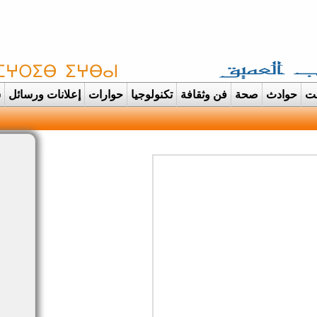
غت
حوادث
صحة
فن وثقافة
تكنولوجيا
حوارات
إعلانات ورسائل
س
دانت تتحول الى عرس ايماني مهيب احتفاء |