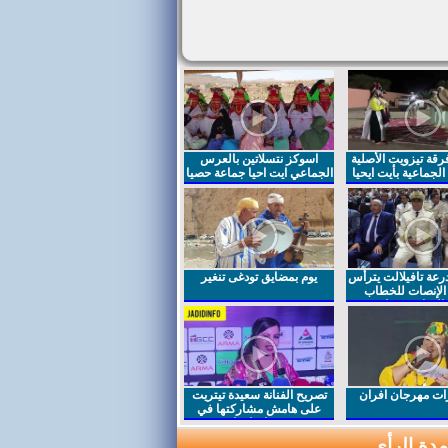
قة تيزويت الأصلية
اسوكز نتسلاتين بالعرس
لجماعية بأيت ايحيا
الجماعي ايت احيا جماعة حصيا
رعة تافيلالت يترأس
يوم بمضايق تودغى تنغير
الإنصات للخطاب
السامي بمناسبة
ت مهرجان افران
تصريح الفنانة سعيدة تيتريت
على هامش مشاركتها في
مهرجان افران
دة الرأي