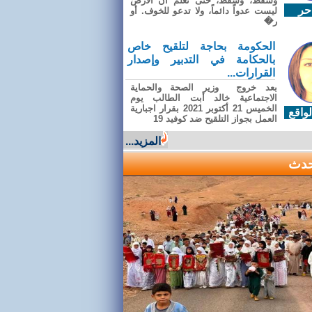
وسقطَ، وسقطَ، حتى تعلّم أن الأرضَ
حر
ليست عدواً دائماً، ولا تدعو للخوف. أو
ر�
الحكومة بحاجة لتلقيح خاص
بالحكامة في التدبير وإصدار
القرارات...
بعد خروج وزير الصحة والحماية
الاجتماعية خالد أبت الطالب يوم
الخميس 21 أكتوبر 2021 بقرار اجبارية
واقع
العمل بجواز التلقيح ضد كوفيد 19
المزيد...
حدث