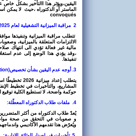
اليقين،ويؤثر هذا االتأخير بشكل خاص ع
الماستر أو الدكتوراه ،حيث
لا يمكن است
convoqués
2
مراقبة الميزانية التشغيلية لعام 2025 :
تتطلب مراقبة الميزانية وتنفيذها موا
الالتزامات المتعلقة بالميزانية، وصع
مالية غير فعالة تؤدي الى انتهاك صلا
،وقد يؤدي هذا الوضع إلى عدم استغ
تنفيذها
.
3
. أوجه عدم اليقين بشأن تخصيص
(ventilation) ميزانية 2026 :
يتطلب إعداد ميزا
المشاريع، والتأخيرات في تخطيط الإن
حوكمة واضحة، لا تستطيع الكلية توقيع اح
4. ملفات طلاب الدكتوراه المعطّلة:
يُعدّ طلاب الدكتوراه من أكثر المتضرري
و
صعوبات في التحقق من صحة مواضيع 
ويُعرّض هذا تقدمهم الأكاديمي واندماجه
5. تأخيرات في إصدار الوثائق الإدارية: