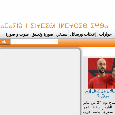
حوارات
إعلانات ورسائل
سيدتي
صورة وتعليق
صوت و صورة
الان هل يُقتَل إزم
مرتيْن؟
في صباح يوم 27 من يناير
20 الباردِ، سقط عمر
ضرجاً بدمه قرب