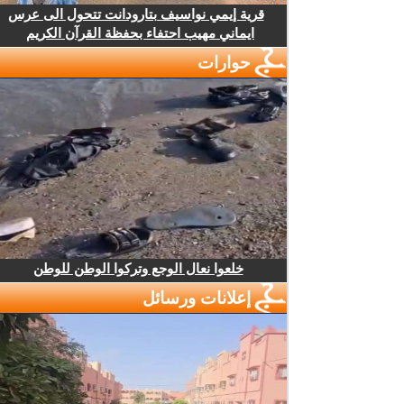
قرية إيمي نواسيف بتارودانت تتحول الى عرس
ايماني مهيب احتفاء بحفظة القرآن الكريم
حوارات
خلعوا نعال الوجع وتركوا الوطن للوطن
إعلانات ورسائل