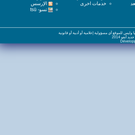
خدمات اخرى
اﻹرسس
تسو- tsū
س للموقع أي مسؤولية إعلامية أو أدبية أو قانونية
نفو 2014
Dévelo