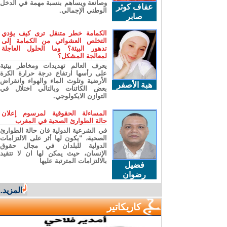
وصانعة ويساهم بنسبة مهمة في الدخل
عفاف كوثر
الوطني الإجمالي.
صابر
الكمامة خطر متنقل ترى كيف يؤدي
التخلص العشوائي من الكمامة إلى
تدهور البيئة؟ وما الحلول العاجلة
لمعالجة المشكل؟
يعرف العالم تهديدات ومخاطر بيئية
على رأسها ارتفاع درجة حرارة الكرة
الأرضية وتلوث الماء والهواء وانقراض
هبة الأصفر
بعض الكائنات وبالتالي اختلال في
التوازن الايكولوجي.
المساءلة الحقوقية لمرسوم إعلان
حالة الطوارئ الصحية في المغرب
في الشرعية الدولية فان حالة الطوارئ
الصحية، “يكون لها أثر على الالتزامات
الدولية للبلدان في مجال حقوق
الإنسان، حيث يمكن لها ان لا تتقيد
بالالتزامات المترتبة عليها
فضيل
رضوان
المزيد...
كاريكاتير