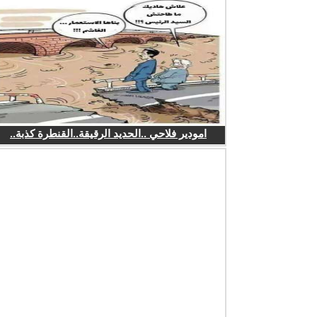
امودير فلاحي ..الحديد الرقيقة..القنطرة كذبة..