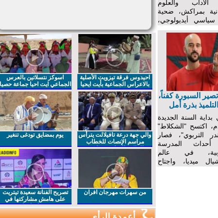
لآداب والعلوم
نية بمراكش، ضحية
اسي أيديولوجي،
قناع الصراعات
ة. وكان موتُ ذلك
بدايةً لصراع طويل
ة تصارع التهميش
احيدوس فرقة تيزويت الأصلية
اسوكز نتسلاتين بالعرس
بالاعراس الجماعية بأيت ايحيا
الجماعي ايت احيا جماعة حصيا
ر السبورة كفناً،
تلميذ بذرة أمل
ية السنة الجديدة
20م، اكتسح "الشكلاط"
در التربوي"، فصار
والي جهة درعة تافيلالت يترأس
يوم بمضايق تودغى تنغير
مراسم الإنصات للخطاب
أحداث المدرسة
الملكي السامي بمناسبة
بية، في عالم
الذكرى27 لعيد العرش المجيد
ال ميديا، واجتاح
س المغربية، كما
لجُرذان مخزن قمح
التلاميذُ، في كل
من سهرات مهرجان افران
تصريح الفنانة سعيدة تيتريت
 يكررون
على هامش مشاركتها في
مهرجان افران
أعمدة الرأي