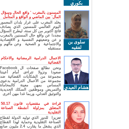
بكوري
المسنون بالمغرب ' واقع الحال وسؤال
المآل' بين الماضي و الواقع و المتأمل
يخلد المغرب على غرار بلدان المعمور
اليوم العالمي للمسنين الذي يصادف
فاتح أكتوبر من كل سنة، ليطرح السؤال
مجددا عن واقع حال المسنين بالمغرب
و عن وضعيتهم النفسية و الاقتصادية
سلوى بن
والاجتماعية و الصحية وعن مآلهم و
لفقيه
مستقبله
الاعمال الدرامية الرمضانية والاحكام
القضائية
ونحن نطالع صفحات ال Facebook
صعودا ونزولا تتراءى أمام أعيننا
مجموعة من الشكايات القضائية ضد
مجموعة من الأعمال الدرامية بدعوى
المساس بمهن معينة كالمحاماة
هشام العيدي
والتمريض وموظفين السكك الحديدية
والتوثيق العدلي، وربما غدا مهن أخرى
قراءة في مقتضيات قانون 50.17
المتعلق بمزاولة أنشطة الصناعة
التقليدية
تعزيزا للدور الذي توليه الدولة لقطاع
الصناعة التقليدية وحماية لهذا القطاع
الذي يشغل ما يقارب 2.4 مليون صانع