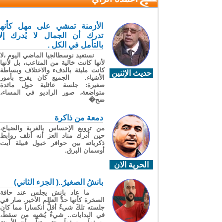
الأزمنة تمشي على مهل كأنها
تدرك أن الجمال لا يُدرك إلا
بالتأمل في الكل .
نستعيد نوسطالجيا الماضي اليوم ،لا
لأنها كانت خالية من المتاعب، بل لأنها
كانت مليئة بالدفء والاختلاف وبساطة
حديث الإثنين
الأشياء. الجميع كان يفرح بأمور
صغيرة: جلسة عائلية حول مائدة
متواضعة، صور الراديو في المساء،
ضح�
دمعة من ذاكرة
من ترويع الإحساس بالغربة والضياع،
حين أدرك مناد العز أنه أتلف روابط
ذكرياته بين حوافر خيول قبيلة آيت
أوسمان البرق.
الحرية الان
بانشُ الصغيرُ..( الجزء الثاني)
ما عاد بانش يجلس عند حافة
الصخرة كأنها حدُّ العالم الأخير. صار في
جلسته تلكَ شيءٌ أقلُّ انكساراً مما كان
في البدايات.. شيءٌ يُشبِه من سقطَ،