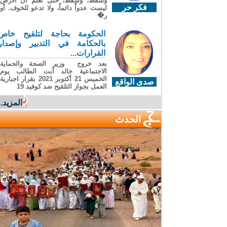
وسقطَ، وسقطَ، حتى تعلّم أن الأرضَ
فكر حر
ليست عدواً دائماً، ولا تدعو للخوف. أو
ر�
الحكومة بحاجة لتلقيح خاص
بالحكامة في التدبير وإصدار
القرارات...
بعد خروج وزير الصحة والحماية
الاجتماعية خالد أبت الطالب يوم
الخميس 21 أكتوبر 2021 بقرار اجبارية
صدى الواقع
العمل بجواز التلقيح ضد كوفيد 19
المزيد...
الحدث