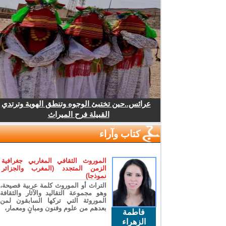
عرائس..حين تختبئ الوجوه وتنطق الهوية وترتدي
القبيلة فرح الميراث
كتاب وآراء
الموروث الثقافي المغاربي جغرافية
الزمن المتجدد (المغرب والجزائر
نموذجا)
التراث أو الموروث كلمة عربية فصيحة،
وهو مجموعة التقاليد والآثار والثقافة
الموروثة التي تركها السابقون لمن
بعدهم من علوم وفنون ومبانٍ ومعمار،
فاطمة
الزهراء