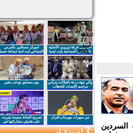
الثلاثاء
27
أبريل
احيدوس فرقة تيزويت الأصلية
اسوكز نتسلاتين بالعرس
2021
بالاعراس الجماعية بأيت ايحيا
الجماعي ايت احيا جماعة حصيا
والي جهة درعة تافيلالت يترأس
يوم بمضايق تودغى تنغير
مراسم الإنصات للخطاب
الملكي السامي بمناسبة
الذكرى27 لعيد العرش المجيد
من سهرات مهرجان افران
تصريح الفنانة سعيدة تيتريت
على هامش مشاركتها في
السردين
مهرجان افران
أعمدة الرأي