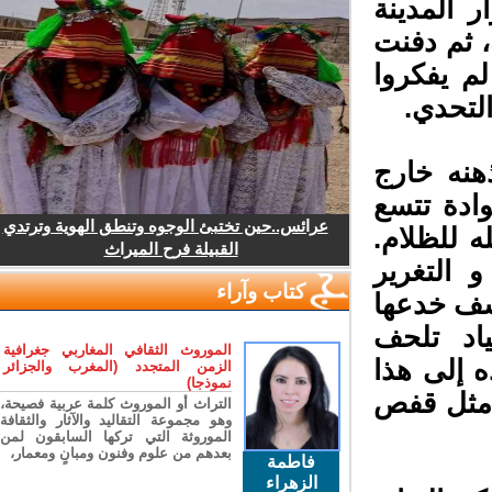
 المدينة
 ثم دفنت
 يفكروا
لتحدي.
نه خارج
ادة تتسع
عرائس..حين تختبئ الوجوه وتنطق الهوية وترتدي
 للظلام.
القبيلة فرح الميراث
التغرير
كتاب وآراء
شف خدعها
اد تلحف
الموروث الثقافي المغاربي جغرافية
 إلى هذا
الزمن المتجدد (المغرب والجزائر
نموذجا)
مثل قفص
التراث أو الموروث كلمة عربية فصيحة،
وهو مجموعة التقاليد والآثار والثقافة
الموروثة التي تركها السابقون لمن
بعدهم من علوم وفنون ومبانٍ ومعمار،
فاطمة
الزهراء