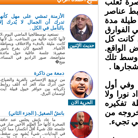
رة ثعلب
ط عناصر
الأزمنة تمشي على مهل كأنها
طيلة مدة
تدرك أن الجمال لا يُدرك إلا
 الفوارق
بالتأمل في الكل .
نستعيد نوسطالجيا الماضي اليوم ،لا
 كانت كل
لأنها كانت خالية من المتاعب، بل لأنها
كانت مليئة بالدفء والاختلاف وبساطة
حديث الإثنين
الواقع.
الأشياء. الجميع كان يفرح بأمور
صغيرة: جلسة عائلية حول مائدة
وسط تلك
متواضعة، صور الراديو في المساء،
ضح�
جارها .
دمعة من ذاكرة
من ترويع الإحساس بالغربة والضياع،
وفي أول
حين أدرك مناد العز أنه أتلف روابط
ذكرياته بين حوافر خيول قبيلة آيت
نورا ولا
أوسمان البرق.
 تفكيره
الحرية الان
خروجه من
بانشُ الصغيرُ..( الجزء الثاني)
ي تجيء.
ما عاد بانش يجلس عند حافة
الصخرة كأنها حدُّ العالم الأخير. صار في
جلسته تلكَ شيءٌ أقلُّ انكساراً مما كان
في البدايات.. شيءٌ يُشبِه من سقطَ،