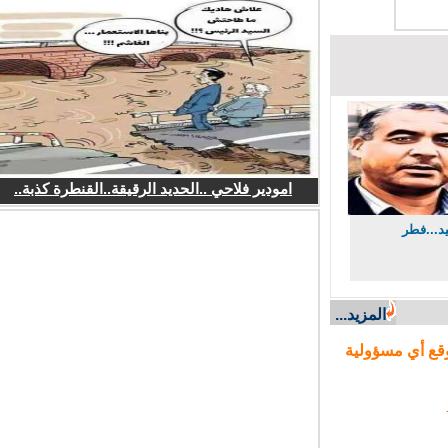
امودير فلاحي ..الحديد الرقيقة..القنطرة كذبة..
...فطر
المزيد...
ع أي مسؤولية