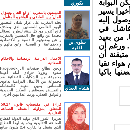
 البوابة
بكوري
خيرا يسير
المسنون بالمغرب ' واقع الحال وسؤال
المآل' بين الماضي و الواقع و المتأمل
صول إليه
يخلد المغرب على غرار بلدان المعمور
اشل في
اليوم العالمي للمسنين الذي يصادف
فاتح أكتوبر من كل سنة، ليطرح السؤال
 من بعيد
مجددا عن واقع حال المسنين بالمغرب
و عن وضعيتهم النفسية و الاقتصادية
سلوى بن
 ورغم أن
والاجتماعية و الصحية وعن مآلهم و
لفقيه
مستقبله
يقنة أن
الاعمال الدرامية الرمضانية والاحكام
واء نقيا
القضائية
ونحن نطالع صفحات ال Facebook
ها باكيا
صعودا ونزولا تتراءى أمام أعيننا
مجموعة من الشكايات القضائية ضد
مجموعة من الأعمال الدرامية بدعوى
المساس بمهن معينة كالمحاماة
هشام العيدي
والتمريض وموظفين السكك الحديدية
والتوثيق العدلي، وربما غدا مهن أخرى
قراءة في مقتضيات قانون 50.17
المتعلق بمزاولة أنشطة الصناعة
التقليدية
تعزيزا للدور الذي توليه الدولة لقطاع
الصناعة التقليدية وحماية لهذا القطاع
الذي يشغل ما يقارب 2.4 مليون صانع