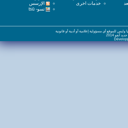
خدمات اخرى
اﻹرسس
تسو- tsū
س للموقع أي مسؤولية إعلامية أو أدبية أو قانونية
نفو 2014
Dévelo