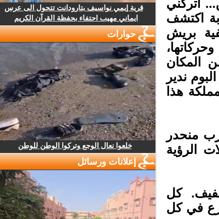
. اتركني
قرية إيمي نواسيف بتارودانت تتحول الى عرس
ة اكتشف
ايماني مهيب احتفاء بحفظة القرآن الكريم
ية بريش
حوارات
ركاتها،
 المكان
لبوم ندير
ملكة هذا
رب منحدر
خلعوا نعال الوجع وتركوا الوطن للوطن
ت الرؤية
إعلانات ورسائل
فيف. كل
ع في كل