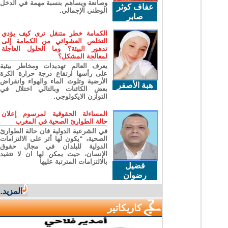
وصانعة ويساهم بنسبة مهمة في الدخل
عفاف كوثر
الوطني الإجمالي.
صابر
الكمامة خطر متنقل ترى كيف يؤدي
التخلص العشوائي من الكمامة إلى
تدهور البيئة؟ وما الحلول العاجلة
لمعالجة المشكل؟
يعرف العالم تهديدات ومخاطر بيئية
على رأسها ارتفاع درجة حرارة الكرة
الأرضية وتلوث الماء والهواء وانقراض
هبة الأصفر
بعض الكائنات وبالتالي اختلال في
التوازن الايكولوجي.
المساءلة الحقوقية لمرسوم إعلان
حالة الطوارئ الصحية في المغرب
في الشرعية الدولية فان حالة الطوارئ
الصحية، “يكون لها أثر على الالتزامات
الدولية للبلدان في مجال حقوق
الإنسان، حيث يمكن لها ان لا تتقيد
بالالتزامات المترتبة عليها
فضيل
رضوان
المزيد...
كاريكاتير