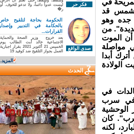
مريحة في
وسقطَ، وسقطَ، حتى تعلّم أن الأرضَ
فكر حر
ليست عدواً دائماً، ولا تدعو للخوف. أو
لشمس قد
ر�
جده وهو
الحكومة بحاجة لتلقيح خاص
بالحكامة في التدبير وإصدار
يدة". من
القرارات...
 الموت
بعد خروج وزير الصحة والحماية
الاجتماعية خالد أبت الطالب يوم
ي مواصلة
الخميس 21 أكتوبر 2021 بقرار اجبارية
صدى الواقع
العمل بجواز التلقيح ضد كوفيد 19
ترك أبدا
المزيد...
 الولادة
الحدث
الدات في
 في سرب
الوحشية
ب". كان
رد، لكنه