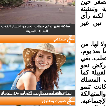
صغر حين
 وتنشئة
لكنه رأى
بن غير
ساكنة تنغير تدعم حملات الحد من انتشار الكلاب
الضالة بالمدينة
سيدتي
 لها. من
 بعد يوم،
علب. بقي
لركض نحو
بيلة كما
المسلك
نت تنمو
المتهالكة
نصائح هامّة لصيف خالٍ من الأمراض وفق الخبراء
جتماعية.
صورة وتعليق