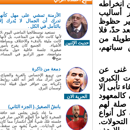
انخراطه
 أساليب
الأزمنة تمشي على مهل كأنها
ير حظوظ
تدرك أن الجمال لا يُدرك إلا
بالتأمل في الكل .
 حدّ، فلا
نستعيد نوسطالجيا الماضي اليوم ،لا
ويلة من
لأنها كانت خالية من المتاعب، بل لأنها
كانت مليئة بالدفء والاختلاف وبساطة
حديث الإثنين
سباتهم،
الأشياء. الجميع كان يفرح بأمور
صغيرة: جلسة عائلية حول مائدة
متواضعة، صور الراديو في المساء،
ضح�
 غنى عن
دمعة من ذاكرة
من ترويع الإحساس بالغربة والضياع،
 الكبرى
حين أدرك مناد العز أنه أتلف روابط
ذكرياته بين حوافر خيول قبيلة آيت
 تأبى إلا
أوسمان البرق.
كالمعهود
الحرية الان
صلة لهم
بانشُ الصغيرُ..( الجزء الثاني)
كل أنواع
ما عاد بانش يجلس عند حافة
الصخرة كأنها حدُّ العالم الأخير. صار في
لتحولات.
جلسته تلكَ شيءٌ أقلُّ انكساراً مما كان
في البدايات.. شيءٌ يُشبِه من سقطَ،