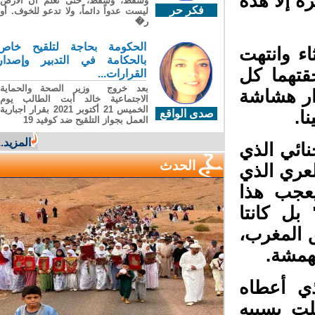
 إلا هذه
وسقطَ، وسقطَ، حتى تعلّم أن الأرضَ
فكر حر
ليست عدواً دائماً، ولا تدعو للخوف. أو
ر�
الحكومة بحاجة لتلقيح خاص
 وانتهت
بالحكامة في التدبير وإصدار
تهما كل
القرارات...
بعد خروج وزير الصحة والحماية
ار هشاشة
الاجتماعية خالد أبت الطالب يوم
الخميس 21 أكتوبر 2021 بقرار اجبارية
.
صدى الواقع
العمل بجواز التلقيح ضد كوفيد 19
المزيد...
ائي الذي
الحدث
عري الذي
عجب هذا
بل كانتا
 المغرب،
مشة.
ي أعطاه
ت بسببه