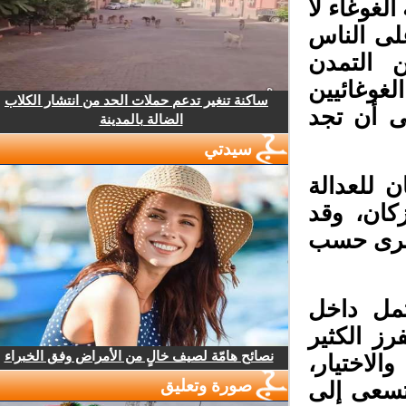
غوغاء لا
لى الناس
التمدن
غوغائيين
ساكنة تنغير تدعم حملات الحد من انتشار الكلاب
ى أن تجد
الضالة بالمدينة
سيدتي
 للعدالة
ان، وقد
خرى حسب
مل داخل
 الكثير
نصائح هامّة لصيف خالٍ من الأمراض وفق الخبراء
اختيار،
صورة وتعليق
سعى إلى