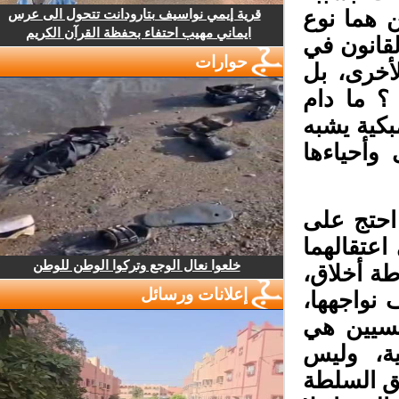
ن هما نوع
قرية إيمي نواسيف بتارودانت تتحول الى عرس
ايماني مهيب احتفاء بحفظة القرآن الكريم
قانون في
حوارات
أخرى، بل
؟ ما دام
كية يشبه
أحياءها
حتج على
عتقالهما
خلعوا نعال الوجع وتركوا الوطن للوطن
ة أخلاق،
إعلانات ورسائل
نواجهها،
سيين هي
ة، وليس
ق السلطة