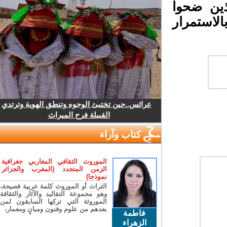
ين ضحوا
لاستمرار
عرائس..حين تختبئ الوجوه وتنطق الهوية وترتدي
القبيلة فرح الميراث
كتاب وآراء
الموروث الثقافي المغاربي جغرافية
الزمن المتجدد (المغرب والجزائر
نموذجا)
التراث أو الموروث كلمة عربية فصيحة،
وهو مجموعة التقاليد والآثار والثقافة
الموروثة التي تركها السابقون لمن
بعدهم من علوم وفنون ومبانٍ ومعمار،
فاطمة
الزهراء