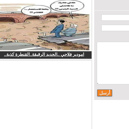
امودير فلاحي ..الحديد الرقيقة..القنطرة كذبة..