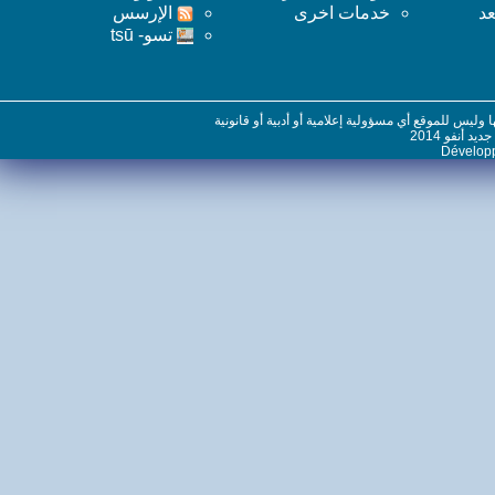
خدمات اخرى
اﻹرسس
تسو- tsū
س للموقع أي مسؤولية إعلامية أو أدبية أو قانونية
نفو 2014
Dévelo