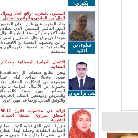
بكوري
المسنون بالمغرب ' واقع الحال وسؤال
المآل' بين الماضي و الواقع و المتأمل
يخلد المغرب على غرار بلدان المعمور
اليوم العالمي للمسنين الذي يصادف
فاتح أكتوبر من كل سنة، ليطرح السؤال
مجددا عن واقع حال المسنين بالمغرب
و عن وضعيتهم النفسية و الاقتصادية
سلوى بن
والاجتماعية و الصحية وعن مآلهم و
لفقيه
مستقبله
الاعمال الدرامية الرمضانية والاحكام
القضائية
ونحن نطالع صفحات ال Facebook
صعودا ونزولا تتراءى أمام أعيننا
مجموعة من الشكايات القضائية ضد
مجموعة من الأعمال الدرامية بدعوى
المساس بمهن معينة كالمحاماة
هشام العيدي
والتمريض وموظفين السكك الحديدية
والتوثيق العدلي، وربما غدا مهن أخرى
قراءة في مقتضيات قانون 50.17
المتعلق بمزاولة أنشطة الصناعة
التقليدية
تعزيزا للدور الذي توليه الدولة لقطاع
الصناعة التقليدية وحماية لهذا القطاع
الذي يشغل ما يقارب 2.4 مليون صانع