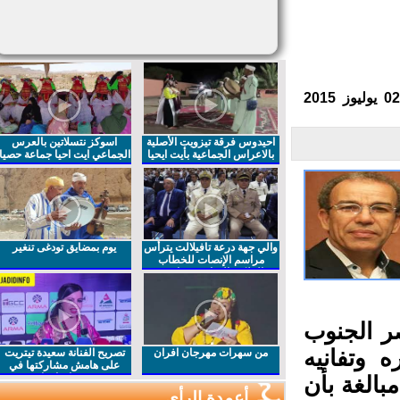
احيدوس فرقة تيزويت الأصلية
اسوكز نتسلاتين بالعرس
بالاعراس الجماعية بأيت ايحيا
الجماعي ايت احيا جماعة حصيا
والي جهة درعة تافيلالت يترأس
يوم بمضايق تودغى تنغير
مراسم الإنصات للخطاب
الملكي السامي بمناسبة
الذكرى27 لعيد العرش المجيد
ر الجنوب
وتفانيه
من سهرات مهرجان افران
تصريح الفنانة سعيدة تيتريت
على هامش مشاركتها في
مهرجان افران
الغة بأن
أعمدة الرأي