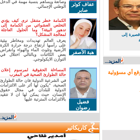
وصانعة ويساهم بنسبة مهمة في الدخل
عفاف كوثر
الوطني الإجمالي.
صابر
الكمامة خطر متنقل ترى كيف يؤدي
التخلص العشوائي من الكمامة إلى
تدهور البيئة؟ وما الحلول العاجلة
يرة إلى
لمعالجة المشكل؟
يعرف العالم تهديدات ومخاطر بيئية
على رأسها ارتفاع درجة حرارة الكرة
الأرضية وتلوث الماء والهواء وانقراض
هبة الأصفر
بعض الكائنات وبالتالي اختلال في
التوازن الايكولوجي.
المزيد...
المساءلة الحقوقية لمرسوم إعلان
ع أي مسؤولية
حالة الطوارئ الصحية في المغرب
في الشرعية الدولية فان حالة الطوارئ
الصحية، “يكون لها أثر على الالتزامات
الدولية للبلدان في مجال حقوق
الإنسان، حيث يمكن لها ان لا تتقيد
بالالتزامات المترتبة عليها
فضيل
رضوان
المزيد...
كاريكاتير