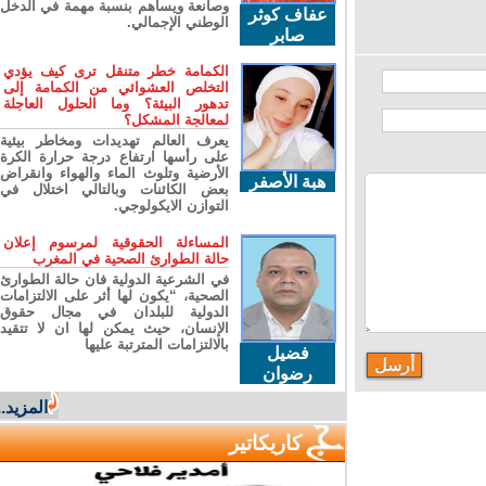
وصانعة ويساهم بنسبة مهمة في الدخل
عفاف كوثر
الوطني الإجمالي.
صابر
الكمامة خطر متنقل ترى كيف يؤدي
التخلص العشوائي من الكمامة إلى
تدهور البيئة؟ وما الحلول العاجلة
لمعالجة المشكل؟
يعرف العالم تهديدات ومخاطر بيئية
على رأسها ارتفاع درجة حرارة الكرة
الأرضية وتلوث الماء والهواء وانقراض
هبة الأصفر
بعض الكائنات وبالتالي اختلال في
التوازن الايكولوجي.
المساءلة الحقوقية لمرسوم إعلان
حالة الطوارئ الصحية في المغرب
في الشرعية الدولية فان حالة الطوارئ
الصحية، “يكون لها أثر على الالتزامات
الدولية للبلدان في مجال حقوق
الإنسان، حيث يمكن لها ان لا تتقيد
بالالتزامات المترتبة عليها
فضيل
رضوان
المزيد...
كاريكاتير