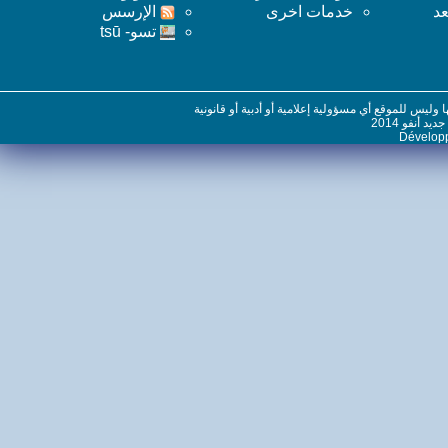
خدمات اخرى
اﻹرسس
تسو- tsū
س للموقع أي مسؤولية إعلامية أو أدبية أو قانونية
نفو 2014
Dévelo