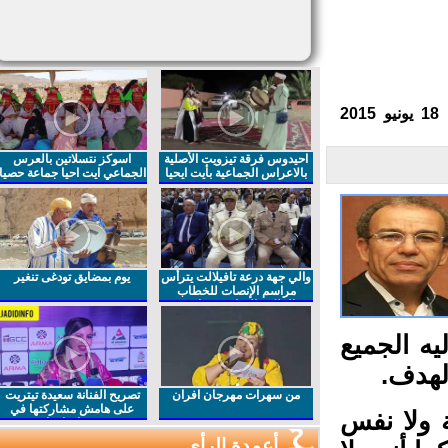
احيدوس فرقة تيزويت الأصلية
اسوكز نتسلاتين بالعرس
بالاعراس الجماعية بأيت ايحيا
الجماعي ايت احيا جماعة حصيا
والي جهة درعة تافيلالت يترأس
يوم بمضايق تودغى تنغير
مراسم الإنصات للخطاب
الملكي السامي بمناسبة
الذكرى27 لعيد العرش المجيد
ه الجميع
لهدف.
من سهرات مهرجان افران
تصريح الفنانة سعيدة تيتريت
على هامش مشاركتها في
 ولا نفس
مهرجان افران
أعمدة الرأي