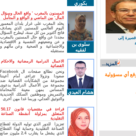
بكوري
المسنون بالمغرب ' واقع الحال وسؤال
المآل' بين الماضي و الواقع و المتأمل
يخلد المغرب على غرار بلدان المعمور
اليوم العالمي للمسنين الذي يصادف
فاتح أكتوبر من كل سنة، ليطرح السؤال
مجددا عن واقع حال المسنين بالمغرب
يرة إلى
و عن وضعيتهم النفسية و الاقتصادية
سلوى بن
والاجتماعية و الصحية وعن مآلهم و
لفقيه
مستقبله
الاعمال الدرامية الرمضانية والاحكام
المزيد...
القضائية
ونحن نطالع صفحات ال Facebook
ع أي مسؤولية
صعودا ونزولا تتراءى أمام أعيننا
مجموعة من الشكايات القضائية ضد
مجموعة من الأعمال الدرامية بدعوى
المساس بمهن معينة كالمحاماة
هشام العيدي
والتمريض وموظفين السكك الحديدية
والتوثيق العدلي، وربما غدا مهن أخرى
قراءة في مقتضيات قانون 50.17
المتعلق بمزاولة أنشطة الصناعة
التقليدية
تعزيزا للدور الذي توليه الدولة لقطاع
الصناعة التقليدية وحماية لهذا القطاع
الذي يشغل ما يقارب 2.4 مليون صانع