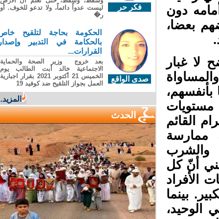
وسقطَ، وسقطَ، حتى تعلّم أن الأرضَ
فكر حر
مامه دون
ليست عدواً دائماً، ولا تدعو للخوف. أو
ر�
هم بعضا،
الحكومة بحاجة لتلقيح خاص
بالحكامة في التدبير وإصدار
القرارات...
 لا غبار
بعد خروج وزير الصحة والحماية
الاجتماعية خالد أبت الطالب يوم
المساواة
الخميس 21 أكتوبر 2021 بقرار اجبارية
صدى الواقع
العمل بجواز التلقيح ضد كوفيد 19
بأنفسهم،
المزيد...
مستويات
الحدث
ام القائم
 ممارسة
والشرب
ني أنّ كل
 الأفراد
ير. بينما
 الوحيد،