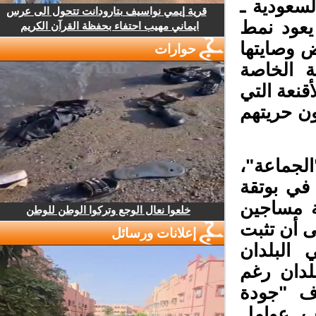
سعودية ـ
قرية إيمي نواسيف بتارودانت تتحول الى عرس
يعود نمط
ايماني مهيب احتفاء بحفظة القرآن الكريم
ض وصايتها
حوارات
 الخاصة
نعة التي
ن حريتهم
لجماعة"،
في بوتقة
ة مساجين
خلعوا نعال الوجع وتركوا الوطن للوطن
 أن تثبت
إعلانات ورسائل
لبلدان
لدان رغم
ف "جودة
ب عوامل