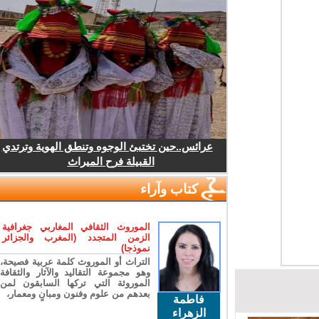
عرائس..حين تختبئ الوجوه وتنطق الهوية وترتدي
القبيلة فرح الميراث
كتاب وآراء
الموروث الثقافي المغاربي جغرافية
الزمن المتجدد (المغرب والجزائر
نموذجا)
التراث أو الموروث كلمة عربية فصيحة،
وهو مجموعة التقاليد والآثار والثقافة
الموروثة التي تركها السابقون لمن
بعدهم من علوم وفنون ومبانٍ ومعمار،
فاطمة
الزهراء