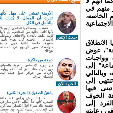
 أنهم لا
منهم في
الأزمنة تمشي على مهل كأنها
 الخاصة،
تدرك أن الجمال لا يُدرك إلا
اجتماعية
بالتأمل في الكل .
نستعيد نوسطالجيا الماضي اليوم ،لا
لأنها كانت خالية من المتاعب، بل لأنها
كانت مليئة بالدفء والاختلاف وبساطة
حديث الإثنين
الأشياء. الجميع كان يفرح بأمور
الانطلاق
صغيرة: جلسة عائلية حول مائدة
متواضعة، صور الراديو في المساء،
ة"، عوض
ضح�
وواجبات
دمعة من ذاكرة
اعة" إلى
من ترويع الإحساس بالغربة والضياع،
حين أدرك مناد العز أنه أتلف روابط
وبالتالي
ذكرياته بين حوافر خيول قبيلة آيت
أوسمان البرق.
تهي إلى
الحرية الان
نى فيها
بانشُ الصغيرُ..( الجزء الثاني)
ة الخوف
ما عاد بانش يجلس عند حافة
لفرد إلى
الصخرة كأنها حدُّ العالم الأخير. صار في
جلسته تلكَ شيءٌ أقلُّ انكساراً مما كان
ي رعايته
في البدايات.. شيءٌ يُشبِه من سقطَ،