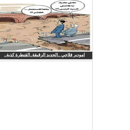
امودير فلاحي ..الحديد الرقيقة..القنطرة كذبة..