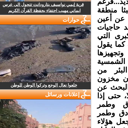
..فرغم
قرية إيمي نواسيف بتارودانت تتحول الى عرس
ثا منطقة
ايماني مهيب احتفاء بحفظة القرآن الكريم
 عن أعين
حوارات
 حاجيات
رى التي
كما يقول
تجهيزها
 الشمسية
بئر من
ان مخزون
خلعوا نعال الوجع وتركوا الوطن للوطن
البحث عن
إعلانات ورسائل
 حتى إذا
ق وطمر
دق وطمر
عل هؤلاء