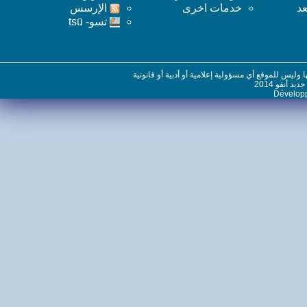
خدمات اخرى
اﻹرسس
تسو- tsū
س للموقع أي مسؤولية إعلامية أو أدبية أو قانونية
نفو 2014
Dévelo