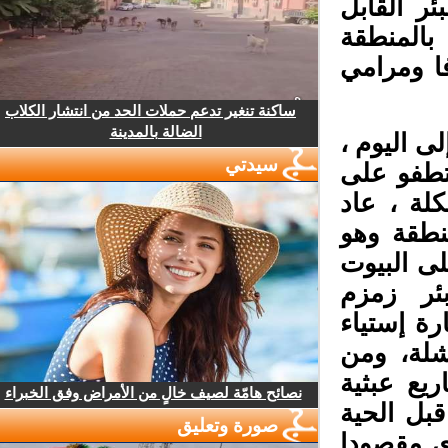
 القابل
المنطقة
 ومرامي
ساكنة تنغير تدعم حملات الحد من انتشار الكلاب
الضالة بالمدينة
 اليوم ،
سيدتي
طفو على
ة ، عاد
طقة وهو
ى البيوت
ر زمزم
ة إستياء
لة، ومن
ع عبثية
نصائح هامّة لصيف خالٍ من الأمراض وفق الخبراء
بل الحية
صورة وتعليق
 مقصودا