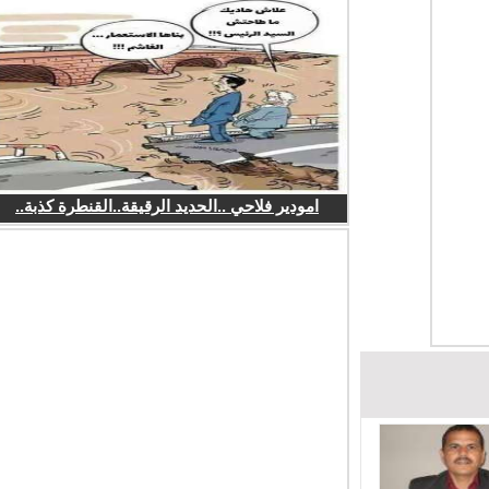
امودير فلاحي ..الحديد الرقيقة..القنطرة كذبة..