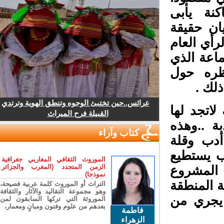
نة يأبى
ان حقيقة
أي العام
اعة الذي
ره حول
لك .
عرائس..حين تختبئ الوجوه وتنطق الهوية وترتدي
اتجد لها
القبيلة فرح الميراث
 ..وهذه
كتاب وآراء
دب وقلة
 يستطيع
الموروث الثقافي المغاربي جغرافية
الزمن المتجدد (المغرب والجزائر
لمشروع
نموذجا)
ة المنطقة
التراث أو الموروث كلمة عربية فصيحة،
وهو مجموعة التقاليد والآثار والثقافة
يجري من
الموروثة التي تركها السابقون لمن
بعدهم من علوم وفنون ومبانٍ ومعمار،
فاطمة
الزهراء