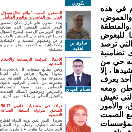
بكوري
 في هذه
المسنون بالمغرب ' واقع الحال وسؤال
والغموض،
المآل' بين الماضي و الواقع و المتأمل
يخلد المغرب على غرار بلدان المعمور
والمنطقة
اليوم العالمي للمسنين الذي يصادف
فاتح أكتوبر من كل سنة، ليطرح السؤال
ا للبعوض
مجددا عن واقع حال المسنين بالمغرب
و عن وضعيتهم النفسية و الاقتصادية
تي ترصد
سلوى بن
والاجتماعية و الصحية وعن مآلهم و
لفقيه
مستقبله
 تضامنية
الاعمال الدرامية الرمضانية والاحكام
به حي من
القضائية
دها ، إلا
ونحن نطالع صفحات ال Facebook
صعودا ونزولا تتراءى أمام أعيننا
أحد يعرف
مجموعة من الشكايات القضائية ضد
مجموعة من الأعمال الدرامية بدعوى
طن ومعه
المساس بمهن معينة كالمحاماة
هشام العيدي
والتمريض وموظفين السكك الحديدية
التي تعيش
والتوثيق العدلي، وربما غدا مهن أخرى
 والأمور
قراءة في مقتضيات قانون 50.17
المتعلق بمزاولة أنشطة الصناعة
ع الصمت
التقليدية
تعزيزا للدور الذي توليه الدولة لقطاع
لمؤسسات
الصناعة التقليدية وحماية لهذا القطاع
الذي يشغل ما يقارب 2.4 مليون صانع