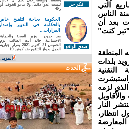
وسقطَ، وسقطَ، حتى تعلّم أن الأرضَ
يع التي
فكر حر
ليست عدواً دائماً، ولا تدعو للخوف. أو
ر�
نة الناس
الحكومة بحاجة لتلقيح خاص
 بعد أن
بالحكامة في التدبير وإصدار
بر كنت"
القرارات...
بعد خروج وزير الصحة والحماية
الاجتماعية خالد أبت الطالب يوم
الخميس 21 أكتوبر 2021 بقرار اجبارية
صدى الواقع
العمل بجواز التلقيح ضد كوفيد 19
 المنطقة
المزيد...
يد بلدات
الحدث
التقنية
واستبشرت
لذي لزمه
الأقاويل
شر النار
 انتظار،
المعارضة