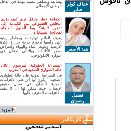
ق ناقوس
وصانعة ويساهم بنسبة مهمة في الدخل
عفاف كوثر
الوطني الإجمالي.
صابر
الكمامة خطر متنقل ترى كيف يؤدي
التخلص العشوائي من الكمامة إلى
تدهور البيئة؟ وما الحلول العاجلة
لمعالجة المشكل؟
يعرف العالم تهديدات ومخاطر بيئية
على رأسها ارتفاع درجة حرارة الكرة
الأرضية وتلوث الماء والهواء وانقراض
هبة الأصفر
بعض الكائنات وبالتالي اختلال في
التوازن الايكولوجي.
المساءلة الحقوقية لمرسوم إعلان
حالة الطوارئ الصحية في المغرب
في الشرعية الدولية فان حالة الطوارئ
الصحية، “يكون لها أثر على الالتزامات
الدولية للبلدان في مجال حقوق
الإنسان، حيث يمكن لها ان لا تتقيد
بالالتزامات المترتبة عليها
فضيل
رضوان
المزيد...
كاريكاتير