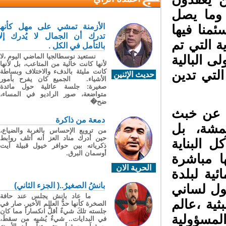
وما يصل
الأزمنة تمشي على مهل كأنها
نا فيها
تدرك أن الجمال لا يُدرك إلا
 التي تم
بالتأمل في الكل .
نستعيد نوسطالجيا الماضي اليوم ،لا
ى البالية
لأنها كانت خالية من المتاعب، بل لأنها
كانت مليئة بالدفء والاختلاف وبساطة
لتي تدين
حديث الإثنين
الأشياء. الجميع كان يفرح بأمور
صغيرة: جلسة عائلية حول مائدة
متواضعة، صور الراديو في المساء،
ضح�
عن خبث
دمعة من ذاكرة
همشة، بل
من ترويع الإحساس بالغربة والضياع،
حين أدرك مناد العز أنه أتلف روابط
البناية
ذكرياته بين حوافر خيول قبيلة آيت
أوسمان البرق.
 مباشرة
الحرية الان
ة لبلدة
بانشُ الصغيرُ..( الجزء الثاني)
ل لساني
ما عاد بانش يجلس عند حافة
ة ،عالم
الصخرة كأنها حدُّ العالم الأخير. صار في
جلسته تلكَ شيءٌ أقلُّ انكساراً مما كان
سؤولية
في البدايات.. شيءٌ يُشبِه من سقطَ،