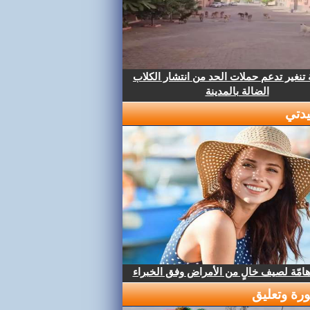
تنغير تدعم حملات الحد من انتشار الكلاب
الضالة بالمدينة
دتي
هامّة لصيف خالٍ من الأمراض وفق الخبراء
رة وتعليق