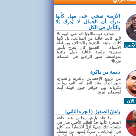
الأزمنة تمشي على مهل كأنها
تدرك أن الجمال لا يُدرك إلا
بالتأمل في الكل .
نستعيد نوسطالجيا الماضي اليوم ،لا
لأنها كانت خالية من المتاعب، بل لأنها
كانت مليئة بالدفء والاختلاف وبساطة
إثنين
الأشياء. الجميع كان يفرح بأمور
صغيرة: جلسة عائلية حول مائدة
متواضعة، صور الراديو في المساء،
ضح�
دمعة من ذاكرة
من ترويع الإحساس بالغربة والضياع،
حين أدرك مناد العز أنه أتلف روابط
ذكرياته بين حوافر خيول قبيلة آيت
أوسمان البرق.
الان
بانشُ الصغيرُ..( الجزء الثاني)
ما عاد بانش يجلس عند حافة
الصخرة كأنها حدُّ العالم الأخير. صار في
جلسته تلكَ شيءٌ أقلُّ انكساراً مما كان
في البدايات.. شيءٌ يُشبِه من سقطَ،