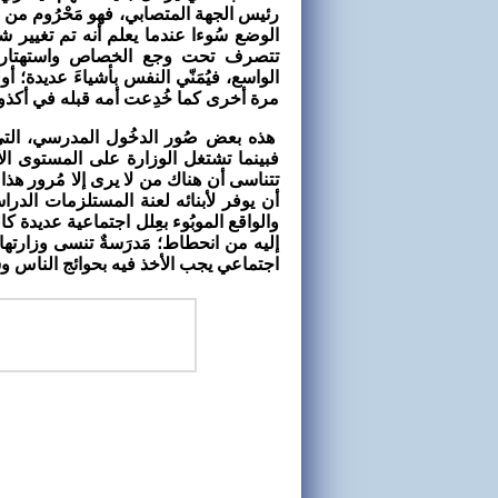
رئيس الجهة المتصابي، فهو مَحْرُوم من ا
الوضع سُوءا عندما يعلم أنه تم تغيير 
تتصرف تحت وجع الخصاص واستهتار بعض 
الواسع، فيُمَنّي النفس بأشياءَ عديدة؛ أ
مرة أخرى كما خُدِعت أمه قبله في أكذوب
هذه بعض صُور الدخُول المدرسي، التي 
تتناسى أن هناك من لا يرى إلا مُرور هذ
أن يوفر لأبنائه لعنة المستلزمات الدراس
والواقع الموبُوء بعِلل اجتماعية عديدة ك
إليه من انحطاط؛ مَدرَسةٌ تنسى وزار
اجتماعي يجب الأخذ فيه بحوائج الناس و