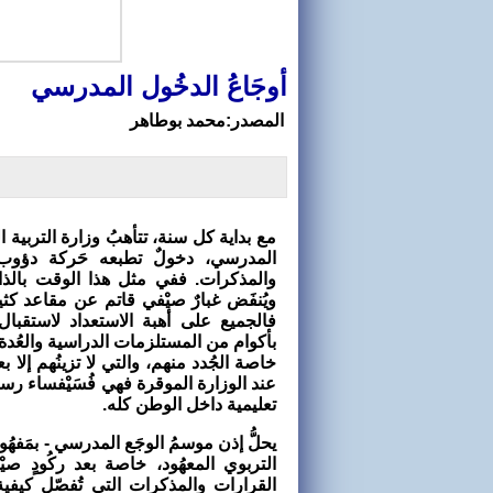
أوجَاعُ الدخُول المدرسي
المصدر:محمد بوطاهر
مع بداية كل سنة، تتأهبُ وزارة التربية ا
المدرسي، دخولٌ تطبعه حَركة دؤوب
والمذكرات. ففي مثل هذا الوقت بال
ويُنفَض غبارٌ صيْفي قاتم عن مقاعد ك
فالجميع على أهبة الاستعداد لاستقبال
بأكوام من المستلزمات الدراسية والعُدة ال
خاصة الجُدد منهم، والتي لا تزينُهم إلا 
عند الوزارة الموقرة فهي فُسَيْفساء 
تعليمية داخل الوطن كله.
يحلُّ إذن موسمُ الوجَع المدرسي - بمَفهُوم
التربوي المعهُود، خاصة بعد ركُودٍ صيْ
القرارات والمذكرات التي تُفصّل كيفية