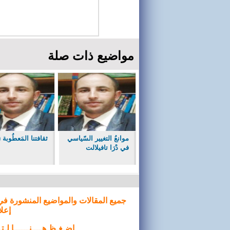
مواضيع ذات صلة
موانعُ التغيير السّياسي
ثقافتنا المَعطُوبة (1)
في دْرَا تافيلالت
جميع المقالات والمواضيع المنشورة في
إعلا
إضـغـظ هــــنــــــا لـ