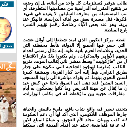
الب بتوفير مُستلزمات كل واحد من أبنائه، بل إن وضعه
فكر 
أمر بتنقيح المقررات الدراسية من مضامينها المتطرفة، أي
ب المستعملة من معارفه السابقين لا يفيده في شيء.
ها- قتل مسيرة بعض من أبنائه الدراسية. فالهدْرُ عند
رية، وهو عند بعض الآباء رصَاصةُ رحْمةٍ تقِيهم التشرد
رع المبلطة.
و لفظه مركز التكوين الذي امتد شططا إلى أوائل غشت
لتي خسر فيها الجميع إلا الدولة، يتأبط محفظته التي
صدى ال
لجديد، وعلامات الحزم بادية عليه، إنه مثال رسمي لخدام
رهبهم الأوامر والمذكرات، ولم يكتووا بَعْدُ بنارِ الاقتطاع
 من "فارْكُونيت" وسط مدشر نائي يُغالب الموت، متربع
ال
الثاقب مُتفرسا الوجُوه الشاحبة التي تتكئء على جدار
ريق الترابي. ينِطُّ إليه أحد كبار القرية، وبمشقة كبيرة
سنن اللغوي بينهما، ثم يقودُه مباشرة الى زاوية المسجد،
لسيد المدير؛ فقد ذهب الى السوق باحثا عن كبش عيد
ن ما يُقال عن مهنة التدريس وما كانوا يضحكون به أيام
فارقات عجيبة بين ما يُخَطط له في مكاتب الوزارات،
جدد، نبصِر فيه واقع شاب يافع، مليء بالنبض والحياة،
ن جارها الموظف الحُكومي، الذي أكد لها أن دعم الحكومة
 كذب وبهتان. تتجلد الأم العجوز، و تسلمُ المبلغ للابن
ه غرفة مُتواضعة، تجثم عند أقدام المدينة التي يسكنها