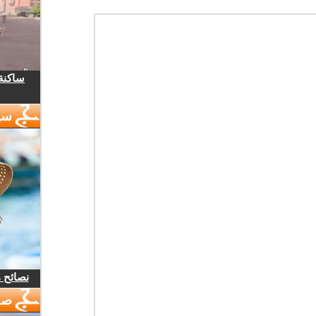
ساكنة 
سي
نصائح 
صو