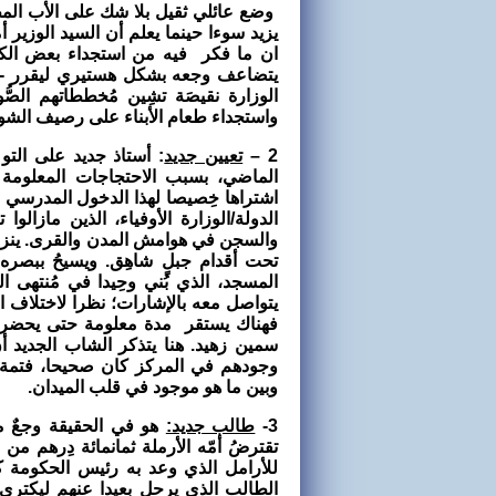
وضع عائلي ثقيل بلا شك على الأب المط
يزيد سوءا حينما يعلم أن السيد الوزير 
ان ما فكر فيه من استجداء بعض الكت
يتضاعف وجعه بشكل هستيري ليقرر -مُكر
الوزارة نقيصَة تشِين مُخططاتهم الصُّو
واستجداء طعام الأبناء على رصيف الشوا
2 –
تعيين جديد
: أستاذ جديد على الت
الماضي، بسبب الاحتجاجات المعلومة ا
اشتراها خِصيصا لهذا الدخول المدرسي ا
الدولة/الوزارة الأوفياء، الذين مازالوا ت
والسجن في هوامش المدن والقرى. ينزل
تحت أقدام جبلٍ شاهِق. ويسيحُ ببصره 
المسجد، الذي بُني وحِيدا في مُنتهى الط
يتواصل معه بالإشارات؛ نظرا لاختلاف ال
فهناك يستقر مدة معلومة حتى يحضر ا
سمين زهيد. هنا يتذكر الشاب الجديد أ
وجودهم في المركز كان صحيحا، فتمة م
وبين ما هو موجود في قلب الميدان.
3-
طالب جديد:
هو في الحقيقة وجعٌ مت
تقترضُ أمّه الأرملة ثمانمائة دِرهم م
للأرامل الذي وعد به رئيس الحكومة كله
الطالب الذي يرحل بعيدا عنهم ليكتري ل