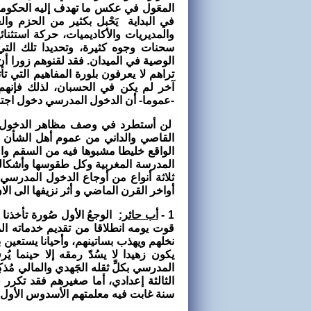
المعَول في عكس ما تهدف إليه الحكومة 
في البداية يَحْبل بكثير من الحزم و
والمديريات والأكاديميات، حركة استثنائ
سحنات وجوه كثيرة، وتحديدا تلك الت
الوصية في الميدان. فقد لقنوهم زورا أن 
تراهم لا يعرفون بلورة المفاهيم التي ت
آخر لم يكن في الحسبان، لذلك فإنهم 
-عموما- أن الدخول المدرسي دخول اجتم
لن أستطرد في وصف مظاهر الدخول الم
القاصي والداني من عموم أهل الشأن ف
الواقع خليطا مشبوها فيه من السقم والش
المدرسة المغربية وكل طقوسها وأشكالها
ثلاثة أنواع من أوجاع الدخول المدرسي، 
أواخر القرن الماضي و أثر نزيفها الى الا
1 -
أب حائر:
الوجعُ الأول صُورة تأخذنا
قوت يومه انطلاقا من تقديم خدماته ال
نخلهم ويهذب بساتينهم، وأحيانا يستعين ب
يكون زهيدا لا يسُدّ رمقه إلا حينما يُ
المدرسي بكلِّ ثقله الجَهدي والمالي مُذك
الثالثة إعدادي، أما صغيرهم فقد تكرر 
سنة غابت فيه معلمتهم الأسدوس الأول ت