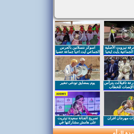
قة تيزويت الأصلية
اسوكز نتسلاتين بالعرس
لجماعية بأيت ايحيا
الجماعي ايت احيا جماعة حصيا
رعة تافيلالت يترأس
يوم بمضايق تودغى تنغير
الإنصات للخطاب
السامي بمناسبة
ت مهرجان افران
تصريح الفنانة سعيدة تيتريت
على هامش مشاركتها في
مهرجان افران
دة الرأي