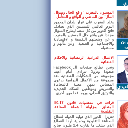
ري
المسنون بالمغرب ' واقع الحال وسؤال
المآل' بين الماضي و الواقع و المتأمل
يخلد المغرب على غرار بلدان المعمور
اليوم العالمي للمسنين الذي يصادف
فاتح أكتوبر من كل سنة، ليطرح السؤال
مجددا عن واقع حال المسنين بالمغرب
و عن وضعيتهم النفسية و الاقتصادية
 بن
والاجتماعية و الصحية وعن مآلهم و
ه
مستقبله
الاعمال الدرامية الرمضانية والاحكام
القضائية
ونحن نطالع صفحات ال Facebook
صعودا ونزولا تتراءى أمام أعيننا
مجموعة من الشكايات القضائية ضد
مجموعة من الأعمال الدرامية بدعوى
المساس بمهن معينة كالمحاماة
عيدي
والتمريض وموظفين السكك الحديدية
والتوثيق العدلي، وربما غدا مهن أخرى
قراءة في مقتضيات قانون 50.17
المتعلق بمزاولة أنشطة الصناعة
التقليدية
تعزيزا للدور الذي توليه الدولة لقطاع
الصناعة التقليدية وحماية لهذا القطاع
الذي يشغل ما يقارب 2.4 مليون صانع