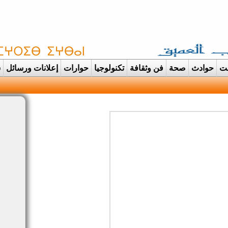
غت
حوادث
صحة
فن وثقافة
تكنولوجيا
حوارات
إعلانات ورسائل
س
دانت تتحول الى عرس ايما |