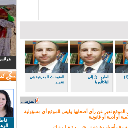
عرائس.
كتا
الطريـــقُ إلى
الفتوحاتُ المعرفية فِي
البَاكالُوريا
تنغيــر
المزيد...
 الموقع تعبر عن رأي أصحابها وليس للموقع أي مسؤولية
مية أو أدبية أو قانونية
فاط
الزهر
تـعـرف أسباب عـدم نـــشــــر تـعـلـيـقـك