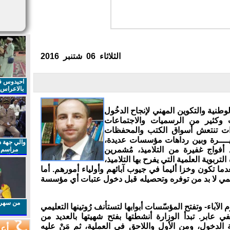
الثلاثاء 06 شتنبر 2016
احيدوس فر
بالاعراس ا
لوطنية والتكوين المهني لإنجاح الدخُول
 وكثير من الرسميات والاجتماعات
ذات تنتعش أسواق الكتب والمحفظات
ثيــــرة وبين رداهات مؤسسات عديدة،
والي جهة د
 أفواج غفيرة من التلاميذ، مُشمرين
مراسم 
الملكي 
تربوية العلمية التي يفرح بها التلاميذ،
الذكرى27 لعيد العرش المجيد
بعدما تكون وخزا أليما في جيوب آبائهم وأولياء أمورهم. أما
رسمي لا بد من توفره وتحصيله قبل دخول عتبات أي مؤسسة
من سهرا
 الآباء- وتفتح المؤسّسات أبوابها لتستأنف رُوتينها التعليمي
في عابر. تبدأ الوزارة أنشطتها بفتح شهيتها بالعديد من
 الدخول، ومن الأول واللاحق في العملية، ثم مَنْ عليه
أعم