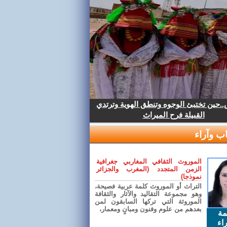
.حين تختبئ الوجوه وتنطق الهوية وترتدي
القبيلة فرح الميراث
ب وآراء
الموروث الثقافي المغاربي جغرافية
الزمن المتجدد (المغرب والجزائر
نموذجا)
التراث أو الموروث كلمة عربية فصيحة،
وهو مجموعة التقاليد والآثار والثقافة
الموروثة التي تركها السابقون لمن
بعدهم من علوم وفنون ومبانٍ ومعمار،
مة
اء