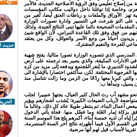
من إصلاح تعليمي وفق الرؤية الاصلاحية الجديدة، فالأمر
العزم، وخاصة إذا توغلنا داخل دواليب مكاتب المؤسسات
ية تهز الأوراق والملفات و رباطات العنق أيضا، تُغير من
ي على التو شرعت في التسيير وادارة تصورات الوزارة
المقدمات الصحيحة دائما عليها تبنى النتائج الجيدة، ولذلك
أتيهم من فوق وفق تلك القاعدة النبراس، لأن الواقع شيئ
يزيدون أحيانا من وجع الأسر والعوائل، وكل من يعتقد
اعي للفرحة والنعيم المشترك.
حديث ال
درسي الذي تتصوره الوزارة تصورا مثاليا، يفتح شهية
ي الادارات المكيفة، والذي يصير بعد ترجمته على أرض
ذوذ التدبيري ما يُنفر المُجتمع ويدفعه إلى مزيد من كره
 الفرجوية المختلفة. لكن، سأكتفي اختصارا بالإشارة الى
والتي كبرِنا معها رِدْحًا من الزمن وما زالت تتناسل منذ
ن يسيل، ونبدأها ب:
 نحو مشهد أب رث الحال كثير العيال، يجتهدُ عسِيرا لجلب
متواضعة لأرباب الضيعات الكبيرة؛ يُشذب أشجارهم ويؤبر
الحرية 
بعض أعمال البناء، ثم ينتظر طويلا عائد كل ذلك، وغالبا ما
رفق بزكاة ثِمار الغَلة وما فضُل منها. فجأة يأتي الدخول
ِرا إياه أن لديه خمسة أبناء، أكبرهم يلج هذا الموسم السنة
في القسم الأول فيما أظهرته نتائج آخر السنة المنصرمة،
قريبا لأسباب قيل لهم أنها مرضية.