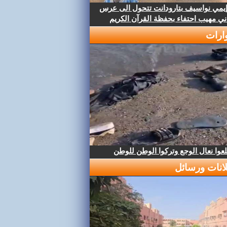
إيمي نواسيف بتارودانت تتحول الى عرس
ني مهيب احتفاء بحفظة القرآن الكريم
ارات
عوا نعال الوجع وتركوا الوطن للوطن
لانات ورسائل