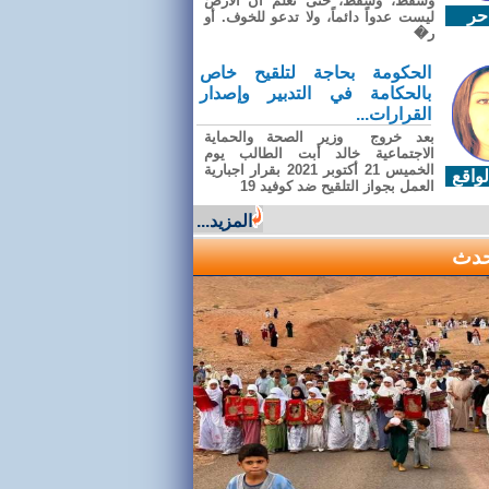
وسقطَ، وسقطَ، حتى تعلّم أن الأرضَ
حر
ليست عدواً دائماً، ولا تدعو للخوف. أو
ر�
الحكومة بحاجة لتلقيح خاص
بالحكامة في التدبير وإصدار
القرارات...
بعد خروج وزير الصحة والحماية
الاجتماعية خالد أبت الطالب يوم
الخميس 21 أكتوبر 2021 بقرار اجبارية
واقع
العمل بجواز التلقيح ضد كوفيد 19
المزيد...
حدث