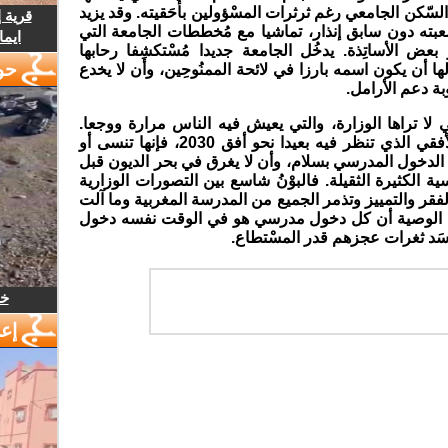
لسّكن الجامعي رغم ثرثرات المسْؤولين بأحَقيته. وقد يزيد
قرية 
شعبته دون سابق إنذار، تماشيا مع مُخططات الجامعة التي
ايما
الأساتِذة. يدخُل الجامعة جديدا مُسْتكشِفا رحابها
حو
ولها أن يكون اسمه بارزا في لائحة الممنُوحِين، وأن لا يخدع
ة دعم الأرامل.
لا تراها الوزارة، والتي يعيش فيه الناس مرارة ووجعا.
فبينما تشتغل الوزارة على المستوى الأفقي الذي تنظر فيه بعيدا نحو أفق 2030، فإنها تنسى أو
ا الدخول المدرسي بسلام، وأن لا يغرق في بحر الديون قبل
ية الكثيرة الثقيلة. فالبوْنُ شاسع بين التصورات الوزارية
الفقر والتمييز وتذمر الجميع من المدرسة المغربية وما آلت
تها الوصية أن كل دخول مدرسي هو في الوقت نفسه دخول
سَد ثغرات عجزهم قدر المسْتطاع.
خل
إع