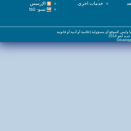
خدمات اخرى
اﻹرسس
تسو- tsū
س للموقع أي مسؤولية إعلامية أو أدبية أو قانونية
نفو 2014
Dévelo