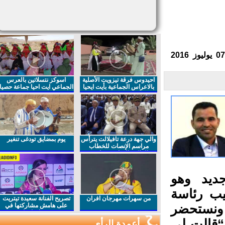
احيدوس فرقة تيزويت الأصلية
اسوكز نتسلاتين بالعرس
بالاعراس الجماعية بأيت ايحيا
الجماعي ايت احيا جماعة حصيا
والي جهة درعة تافيلالت يترأس
يوم بمضايق تودغى تنغير
مراسم الإنصات للخطاب
الملكي السامي بمناسبة
الذكرى27 لعيد العرش المجيد
يد وهو
يب رئاسة
من سهرات مهرجان افران
تصريح الفنانة سعيدة تيتريت
 ونستحضر
على هامش مشاركتها في
مهرجان افران
“قالت لي
أعمدة الرأي