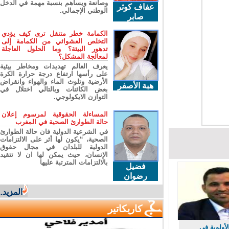
وصانعة ويساهم بنسبة مهمة في الدخل
عفاف كوثر
الوطني الإجمالي.
صابر
الكمامة خطر متنقل ترى كيف يؤدي
التخلص العشوائي من الكمامة إلى
تدهور البيئة؟ وما الحلول العاجلة
لمعالجة المشكل؟
يعرف العالم تهديدات ومخاطر بيئية
على رأسها ارتفاع درجة حرارة الكرة
الأرضية وتلوث الماء والهواء وانقراض
هبة الأصفر
بعض الكائنات وبالتالي اختلال في
التوازن الايكولوجي.
المساءلة الحقوقية لمرسوم إعلان
حالة الطوارئ الصحية في المغرب
في الشرعية الدولية فان حالة الطوارئ
الصحية، “يكون لها أثر على الالتزامات
الدولية للبلدان في مجال حقوق
الإنسان، حيث يمكن لها ان لا تتقيد
بالالتزامات المترتبة عليها
فضيل
رضوان
المزيد...
كاريكاتير
ولوية في