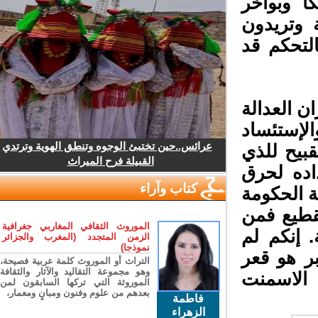
 وبواخر
 وتريدون
لتحكم قد
 العدالة
الإستئساد
عرائس..حين تختبئ الوجوه وتنطق الهوية وترتدي
بيح للذي
القبيلة فرح الميراث
اده لحرق
كتاب وآراء
 الحكومة
قطيع فمن
الموروث الثقافي المغاربي جغرافية
 إنكم لم
الزمن المتجدد (المغرب والجزائر
نموذجا)
أن مصيركم بعد 7 أكتوبر هو قعر
التراث أو الموروث كلمة عربية فصيحة،
وهو مجموعة التقاليد والآثار والثقافة
الاسمنت
الموروثة التي تركها السابقون لمن
بعدهم من علوم وفنون ومبانٍ ومعمار،
فاطمة
الزهراء