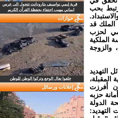
تحقق في
قرية إيمي نواسيف بتارودانت تتحول الى عرس
تبط بحب
ايماني مهيب احتفاء بحفظة القرآن الكريم
ستبداد.
حوارات
الملك قد
مي لحزب
 الملكية
والزوجة
 التهديد
المقبلة،
خلعوا نعال الوجع وتركوا الوطن للوطن
ن أفرزت
إعلانات ورسائل
انة حزبه
ة الدولة
التهديد: