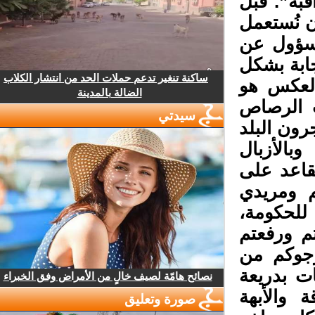
به”. قبل
 نُستعمل
مسؤول عن
ابة بشكل
ساكنة تنغير تدعم حملات الحد من انتشار الكلاب
ك بدستور 2011، بل العكس هو
الضالة بالمدينة
 الرصاص
سيدتي
جرون البلد
بالأزبال
قاعد على
ومريدي
لحكومة،
 ورفعتم
جوكم من
 بدريعة
نصائح هامّة لصيف خالٍ من الأمراض وفق الخبراء
والأبهة
صورة وتعليق