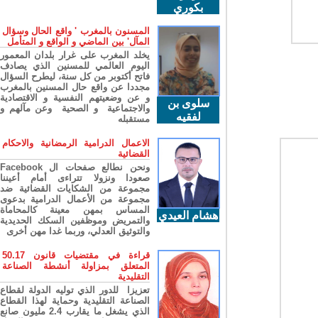
بكوري
المسنون بالمغرب ' واقع الحال وسؤال
المآل' بين الماضي و الواقع و المتأمل
يخلد المغرب على غرار بلدان المعمور
اليوم العالمي للمسنين الذي يصادف
فاتح أكتوبر من كل سنة، ليطرح السؤال
مجددا عن واقع حال المسنين بالمغرب
و عن وضعيتهم النفسية و الاقتصادية
سلوى بن
والاجتماعية و الصحية وعن مآلهم و
لفقيه
مستقبله
الاعمال الدرامية الرمضانية والاحكام
القضائية
ونحن نطالع صفحات ال Facebook
صعودا ونزولا تتراءى أمام أعيننا
مجموعة من الشكايات القضائية ضد
مجموعة من الأعمال الدرامية بدعوى
المساس بمهن معينة كالمحاماة
هشام العيدي
والتمريض وموظفين السكك الحديدية
والتوثيق العدلي، وربما غدا مهن أخرى
قراءة في مقتضيات قانون 50.17
المتعلق بمزاولة أنشطة الصناعة
التقليدية
تعزيزا للدور الذي توليه الدولة لقطاع
الصناعة التقليدية وحماية لهذا القطاع
الذي يشغل ما يقارب 2.4 مليون صانع