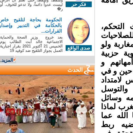
ق أمامه
وسقطَ، وسقطَ، حتى تعلّم أن الأرضَ
فكر حر
ليست عدواً دائماً، ولا تدعو للخوف. أو
ر�
الحكومة بحاجة لتلقيح خاص
التحكم،
بالحكامة في التدبير وإصدار
القرارات...
لصلاحيات
بعد خروج وزير الصحة والحماية
الاجتماعية خالد أبت الطالب يوم
ربة ولو
الخميس 21 أكتوبر 2021 بقرار اجبارية
صدى الواقع
العمل بجواز التلقيح ضد كوفيد 19
ة حزبية
المزيد...
هاتهم و
حين و في
الحدث
لامتداد
والتوسل
ه وسائل
رب لماذا
لله عما
يه ربط