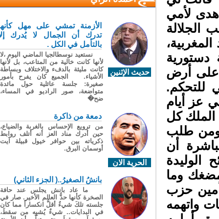
أهدى لأمي
 الجلالة
الأزمنة تمشي على مهل كأنها
تدرك أن الجمال لا يُدرك إلا
لمغربية،
بالتأمل في الكل .
دستورية
نستعيد نوسطالجيا الماضي اليوم ،لا
لأنها كانت خالية من المتاعب، بل لأنها
على أرض
كانت مليئة بالدفء والاختلاف وبساطة
حديث الإثنين
الأشياء. الجميع كان يفرح بأمور
للتحكم.
صغيرة: جلسة عائلية حول مائدة
متواضعة، صور الراديو في المساء،
 عز أيام
ضح�
 الملك كل
دمعة من ذاكرة
من ترويع الإحساس بالغربة والضياع،
ومن طلب
حين أدرك مناد العز أنه أتلف روابط
ذكرياته بين حوافر خيول قبيلة آيت
اشرة أن
أوسمان البرق.
الوليدة
الحرية الان
مضغك وما
بانشُ الصغيرُ..( الجزء الثاني)
أمين حزب
ما عاد بانش يجلس عند حافة
الصخرة كأنها حدُّ العالم الأخير. صار في
ت واتهمه
جلسته تلكَ شيءٌ أقلُّ انكساراً مما كان
في البدايات.. شيءٌ يُشبِه من سقطَ،